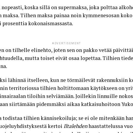
 nopeasti, koska sillä on supermaksa, joka polttaa alkoh
 maksa. Tilhen maksa painaa noin kymmenesosan koko 
i prosenttia kokonaismassasta.
ADVERTISEMENT
 on tilhelle elinehto, joten sen on pakko vetää päivittä
htuudella, mutta toiset eivät osaa lopettaa. Tilhien tie
na.
ksi lähinnä itselleen, kun ne törmäilevät rakennuksiin 
 territoriossa tilhien holtittomaan käytökseen on yrit
nsairaalan tiloihin selviämään. Joillekin linnuille nokose
taan siirtämään
pidemmäksi aikaa katkaisuhoitoon
Yukon
todistaa tilhien kännisekoiluja; se ei ole mitenkään ha
uojeluyhdistyksestä kertoi
Iltalehden
haastattelussa vuo