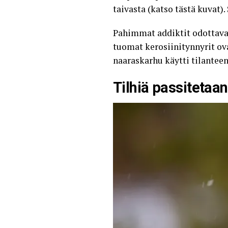
taivasta (
katso tästä kuvat
)
Pahimmat addiktit odottavat 
tuomat kerosiinitynnyrit o
naaraskarhu käytti tilanteen 
Tilhiä passitetaa