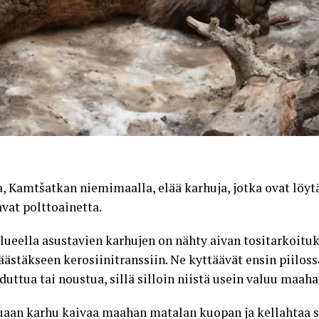
, Kamtšatkan niemimaalla, elää karhuja, jotka ovat löyt
vat polttoainetta.
ueella asustavien karhujen on nähty aivan tositarkoituk
stäkseen kerosiinitranssiin. Ne kyttäävät ensin piiloss
duttua tai noustua, sillä silloin niistä usein valuu maaha
uaan karhu kaivaa maahan matalan kuopan ja kellahtaa si