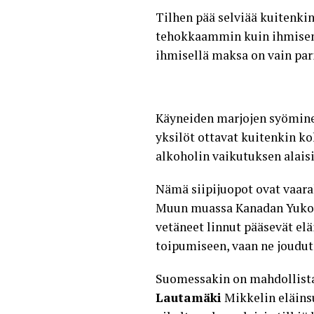
Tilhen pää selviää kuitenkin
tehokkaammin kuin ihmisen
ihmisellä maksa on vain par
Käyneiden marjojen syöminen
yksilöt ottavat kuitenkin ko
alkoholin vaikutuksen alaisi
Nämä siipijuopot ovat vaara
Muun muassa Kanadan Yukonin
vetäneet linnut pääsevät eläi
toipumiseen, vaan ne joudu
Suomessakin on mahdollista 
Lautamäki
Mikkelin eläins