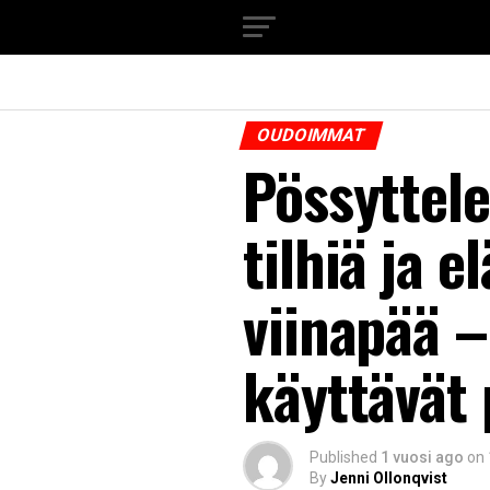
OUDOIMMAT
Pössyttele
tilhiä ja 
viinapää –
käyttävät 
Published
1 vuosi ago
on
By
Jenni Ollonqvist