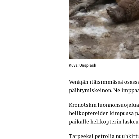
Kuva: Unsplash
Venäjän itäisimmässä osassa
päihtymiskeinon. Ne imppaa
Kronotskin luonnonsuojelual
helikoptereiden kimpussa pää
paikalle helikopterin laskeu
Tarpeeksi petrolia nuuhkitt