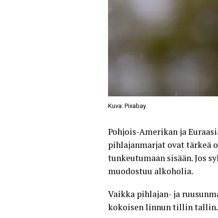
Kuva: Pixabay
Pohjois-Amerikan ja Euraasia
pihlajanmarjat ovat tärkeä o
tunkeutumaan sisään. Jos sy
muodostuu alkoholia.
Vaikka pihlajan- ja ruusunma
kokoisen linnun tillin talli