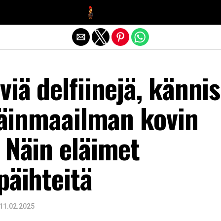
Exit mobile version
viä delfiinejä, kännis
eläinmaailman kovin
 Näin eläimet
päihteitä
11.02.2025