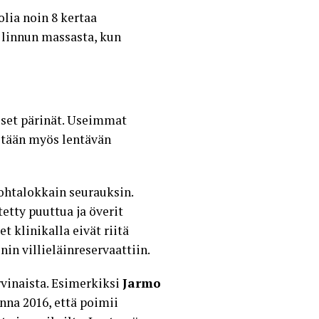
olia noin 8 kertaa
linnun massasta, kun
iset pärinät. Useimmat
detään myös lentävän
kohtalokkain seurauksin.
etty puuttua ja överit
t klinikalla eivät riitä
in villieläinreservaattiin.
rvinaista. Esimerkiksi
Jarmo
nna 2016, että
poimii