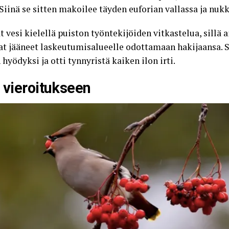
. Siinä se sitten makoilee täyden euforian vallassa ja nuk
vesi kielellä puiston työntekijöiden vitkastelua, sillä 
vat jääneet laskeutumisalueelle odottamaan hakijaansa
hyödyksi ja otti tynnyristä kaiken ilon irti.
n vieroitukseen