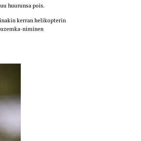
kuu huurunsa pois.
ainakin kerran helikopterin
. Suzemka-niminen