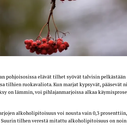
n pohjoisosissa elävät tilhet syövät talvisin pelkästään 
sa tilhien ruokavaliota. Kun marjat kypsyvät, pääsevät ni
ksy on lämmin, voi pihlajanmarjoissa alkaa käymisprose
rjojen alkoholipitoisuus voi nousta vain 0,3 prosenttiin,
n. Suurin tilhen verestä mitattu alkoholipitoisuus on noi