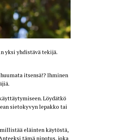
 yksi yhdistävä tekijä.
t huumata itsensä!? Ihminen
jiä.
akäyttäytymiseen. Löydätkö
rkean sietokyvyn lepakko tai
millistää eläinten käytöstä,
Anteeksi tämä nipotus, joka