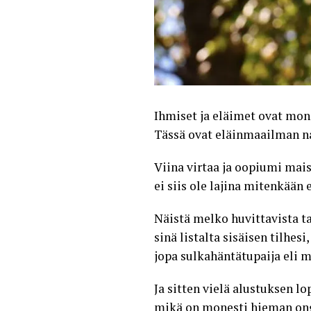
Ihmiset ja eläimet ovat mone
Tässä ovat eläinmaailman nar
Viina virtaa ja oopiumi mai
ei siis ole lajina mitenkään
Näistä melko huvittavista 
sinä listalta sisäisen tilhe
jopa sulkahäntätupaija eli 
Ja sitten vielä alustuksen l
mikä on monesti hieman onge