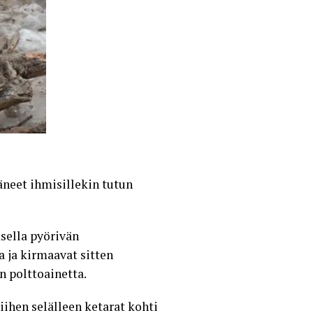
äneet ihmisillekin tutun
sella pyörivän
a ja kirmaavat sitten
n polttoainetta.
ihen selälleen ketarat kohti