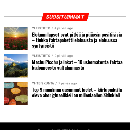
SUOSITUIMMAT
YLEISTIETO
4 päivää ago
Elokuun lapset ovat pitkiä ja pääosin positiivisia
– tiukka faktapaketti elokuusta ja elokuussa
syntyneistä
YLEISTIETO
2 päivää ago
Machu Picchu ja inkat – 10 uskomatonta faktaa
kadonneesta valtakunnasta
YHTEISKUNTA
7 päivää ago
Top 9 maailman uusimmat kielet – kärkipaikalla
oleva aboriginaalikieli on milleniaalien äidinkieli