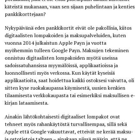
käteistä mukanaan, vaan sen sijaan puhelintaan ja kenties
pankkikorttejaan?
Nykypäivänä edes pankkikortit eivät ole pakollisia, kiitos
digitaalisten lompakoiden ja maksupalveluiden, kuten
vuonna 2014 julkaistun Apple Payn ja vuotta
myöhemmin tulleen Google Payn. Maksujen tekeminen
onnistuu digitaalisten lompakoiden myötä useissa
sadoissatuhansissa myymälöissä, applikaatioissa ja
luonnollisesti myös verkossa. Kun käytät kyseisiä
applikaatioita, saat hoidettua kaikki ostoksesi vaivatta, oli
sitten kyse ruokakaupassa käymisestä, uusien kenkien
tilaamisesta verkkokaupasta tai esimerkiksi maksullisen e-
kirjan lataamisesta.
Ainakin lähtökohtaisesti digitaaliset lompakot ovat
tehneet myös rahankäytöstä turvallisempaa, sillä sekä
Apple että Google vakuuttavat, etteivät ne kerää maksu-
ja ostotietoja talteen – ainakaan niissä määrin, että ne