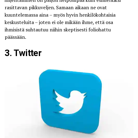
hiljentäminen on paljon helpompaa kuin esimerkiksi
rasittavan pikkuveljen. Samaan aikaan ne ovat
kuuntelemassa aina – myös hyvin henkilökohtaisia
keskusteluita – joten ei ole mikään ihme, että osa
ihmisistä suhtautuu niihin skeptisesti foliohattu
päässään.
3. Twitter