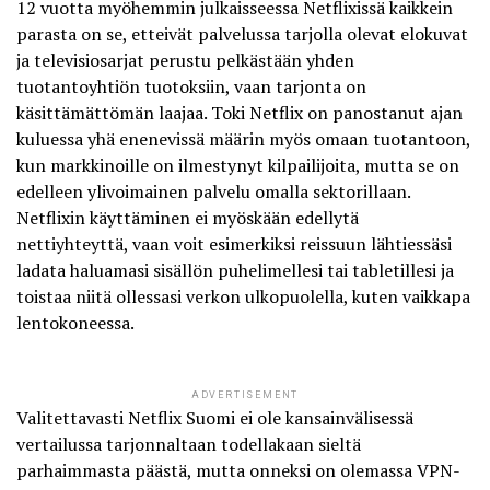
12 vuotta myöhemmin julkaisseessa Netflixissä kaikkein
parasta on se, etteivät palvelussa tarjolla olevat elokuvat
ja televisiosarjat perustu pelkästään yhden
tuotantoyhtiön tuotoksiin, vaan tarjonta on
käsittämättömän laajaa. Toki Netflix on panostanut ajan
kuluessa yhä enenevissä määrin myös omaan tuotantoon,
kun markkinoille on ilmestynyt kilpailijoita, mutta se on
edelleen ylivoimainen palvelu omalla sektorillaan.
Netflixin käyttäminen ei myöskään edellytä
nettiyhteyttä, vaan voit esimerkiksi reissuun lähtiessäsi
ladata haluamasi sisällön puhelimellesi tai tabletillesi ja
toistaa niitä ollessasi verkon ulkopuolella, kuten vaikkapa
lentokoneessa.
ADVERTISEMENT
Valitettavasti Netflix Suomi ei ole kansainvälisessä
vertailussa
tarjonnaltaan
todellakaan sieltä
parhaimmasta päästä, mutta onneksi on olemassa VPN-