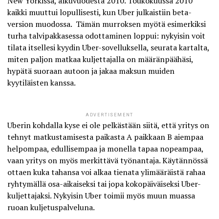
New Yorkissa, alkuvuodesta 2010. Toukokuussa 2010
kaikki muuttui lopullisesti, kun Uber julkaistiin beta-
version muodossa. Tämän murroksen myötä esimerkiksi
turha talvipakkasessa odottaminen loppui: nykyisin voit
tilata itsellesi kyydin Uber-sovelluksella, seurata kartalta,
miten paljon matkaa kuljettajalla on määränpäähäsi,
hypätä suoraan autoon ja jakaa maksun muiden
kyytiläisten kanssa.
ADVERTISEMENT
Uberin kohdalla kyse ei ole pelkästään siitä, että yritys on
tehnyt matkustamisesta paikasta A paikkaan B aiempaa
helpompaa, edullisempaa ja monella tapaa nopeampaa,
vaan yritys on myös merkittävä työnantaja. Käytännössä
ottaen kuka tahansa voi alkaa tienata ylimääräistä rahaa
ryhtymällä osa-aikaiseksi tai jopa kokopäiväiseksi Uber-
kuljettajaksi. Nykyisin Uber toimii myös muun muassa
ruoan kuljetuspalveluna.