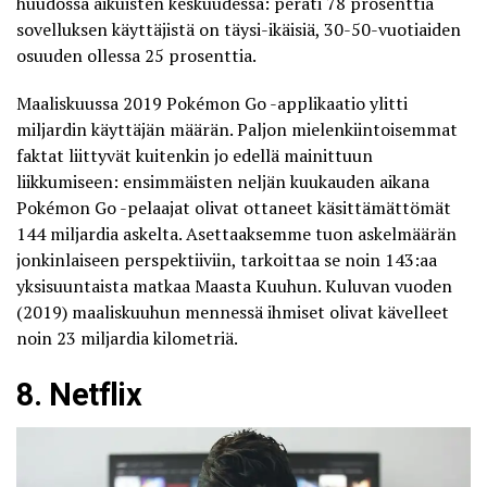
huudossa aikuisten keskuudessa: peräti 78 prosenttia
sovelluksen käyttäjistä on täysi-ikäisiä, 30-50-vuotiaiden
osuuden ollessa 25 prosenttia.
Maaliskuussa 2019 Pokémon Go -applikaatio ylitti
miljardin käyttäjän määrän. Paljon mielenkiintoisemmat
faktat liittyvät kuitenkin jo edellä mainittuun
liikkumiseen: ensimmäisten neljän kuukauden aikana
Pokémon Go -pelaajat olivat ottaneet käsittämättömät
144 miljardia askelta. Asettaaksemme tuon askelmäärän
jonkinlaiseen perspektiiviin, tarkoittaa se noin 143:aa
yksisuuntaista matkaa Maasta Kuuhun. Kuluvan vuoden
(2019) maaliskuuhun mennessä ihmiset olivat kävelleet
noin
23 miljardia
kilometriä.
8. Netflix