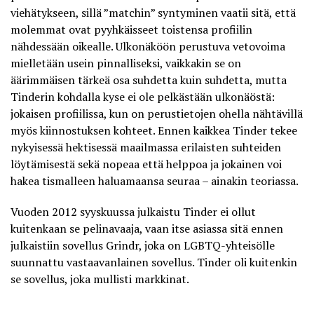
viehätykseen, sillä ”matchin” syntyminen vaatii sitä, että
molemmat ovat pyyhkäisseet toistensa profiilin
nähdessään oikealle. Ulkonäköön perustuva vetovoima
mielletään usein pinnalliseksi, vaikkakin se on
äärimmäisen tärkeä osa suhdetta kuin suhdetta, mutta
Tinderin kohdalla kyse ei ole pelkästään ulkonäöstä:
jokaisen profiilissa, kun on perustietojen ohella nähtävillä
myös kiinnostuksen kohteet. Ennen kaikkea Tinder tekee
nykyisessä hektisessä maailmassa erilaisten suhteiden
löytämisestä sekä nopeaa että helppoa ja jokainen voi
hakea tismalleen haluamaansa seuraa – ainakin teoriassa.
Vuoden 2012 syyskuussa julkaistu Tinder ei ollut
kuitenkaan se pelinavaaja, vaan itse asiassa sitä ennen
julkaistiin sovellus Grindr, joka on LGBTQ-yhteisölle
suunnattu vastaavanlainen sovellus. Tinder oli kuitenkin
se sovellus, joka mullisti markkinat.