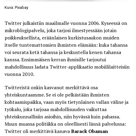
Kuva: Pixabay
Twitter julkaistiin maailmalle vuonna 2006. Kyseessä on
mikroblogipalvelu, joka tarjosi ilmestyessään jotain
poikkeuksellista, eräänlaisen kurkistusaukon muiden
itselle tuntemattomien ihmisten elämään: kuka tahansa
voi seurata ketä tahansa ja keskustella kenen tahansa
kanssa. Ensimmäisen kerran ihmisille tarjoutui
mahdollisuus ladata Twitter-applikaatio mobiililaitteisiin
vuonna 2010.
Twitteristä onkin kasvanut merkittävä osa
yhteiskuntaamme. Se ei ole pelkästään ihmisten
kohtaamispaikka, vaan myös tietynlainen vallan väline ja
työkalu, joka tarjoaa mahdollisuuden vaikuttaa
yhteiskunnallisiin asioihin, niin hyvässä kuin pahassa.
Muun muassa politiikka on oleellisesti läsnä palvelussa:
Twitter oli merkittävä kanava
Barack Obaman