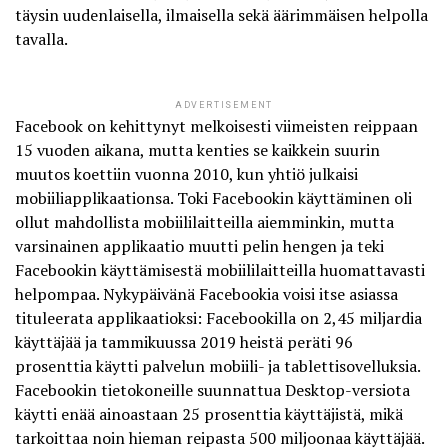
täysin uudenlaisella, ilmaisella sekä äärimmäisen helpolla
tavalla.
ADVERTISEMENT
Facebook on kehittynyt melkoisesti viimeisten reippaan
15 vuoden aikana, mutta kenties se kaikkein suurin
muutos koettiin vuonna 2010, kun yhtiö julkaisi
mobiiliapplikaationsa. Toki Facebookin käyttäminen oli
ollut mahdollista mobiililaitteilla aiemminkin, mutta
varsinainen applikaatio muutti pelin hengen ja teki
Facebookin käyttämisestä mobiililaitteilla huomattavasti
helpompaa. Nykypäivänä Facebookia voisi itse asiassa
tituleerata applikaatioksi: Facebookilla on 2,45 miljardia
käyttäjää ja
tammikuussa 2019
heistä peräti 96
prosenttia käytti palvelun mobiili- ja tablettisovelluksia.
Facebookin tietokoneille suunnattua Desktop-versiota
käytti enää ainoastaan 25 prosenttia käyttäjistä, mikä
tarkoittaa noin hieman reipasta 500 miljoonaa käyttäjää.