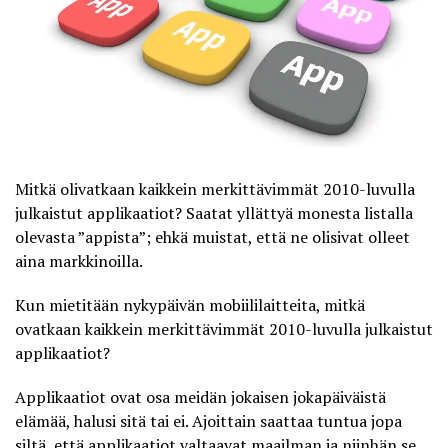
Mitkä olivatkaan kaikkein merkittävimmät 2010-luvulla
julkaistut applikaatiot? Saatat yllättyä monesta listalla
olevasta ”appista”; ehkä muistat, että ne olisivat olleet
aina markkinoilla.
Kun mietitään nykypäivän mobiililaitteita, mitkä
ovatkaan kaikkein merkittävimmät 2010-luvulla julkaistut
applikaatiot
?
Applikaatiot ovat osa meidän jokaisen jokapäiväistä
elämää, halusi sitä tai ei. Ajoittain saattaa tuntua jopa
siltä, että applikaatiot valtaavat maailman ja niinhän se