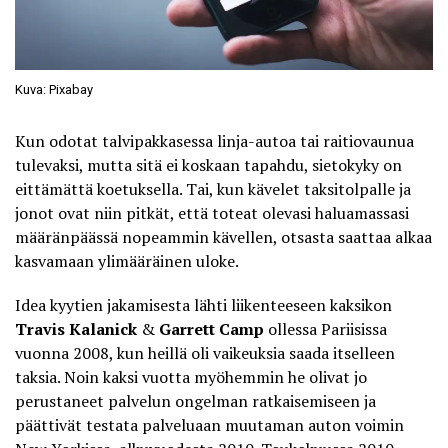
Kuva: Pixabay
Kun odotat talvipakkasessa linja-autoa tai raitiovaunua
tulevaksi, mutta sitä ei koskaan tapahdu, sietokyky on
eittämättä koetuksella. Tai, kun kävelet taksitolpalle ja
jonot ovat niin pitkät, että toteat olevasi haluamassasi
määränpäässä nopeammin kävellen, otsasta saattaa alkaa
kasvamaan ylimääräinen uloke.
Idea kyytien jakamisesta lähti liikenteeseen kaksikon
Travis Kalanick
&
Garrett Camp
ollessa Pariisissa
vuonna 2008, kun heillä oli vaikeuksia saada itselleen
taksia. Noin kaksi vuotta myöhemmin he olivat jo
perustaneet palvelun ongelman ratkaisemiseen ja
päättivät testata palveluaan muutaman auton voimin