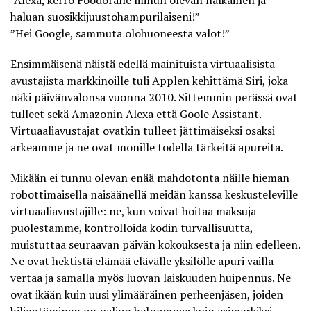
”Alexa, kerro Foodoralle minun olevan nälkäinen ja
haluan suosikkijuustohampurilaiseni!”
”Hei Google, sammuta olohuoneesta valot!”
Ensimmäisenä näistä edellä mainituista virtuaalisista
avustajista markkinoille tuli Applen kehittämä Siri, joka
näki päivänvalonsa vuonna 2010. Sittemmin perässä ovat
tulleet sekä Amazonin Alexa että Goole Assistant.
Virtuaaliavustajat ovatkin tulleet jättimäiseksi osaksi
arkeamme ja ne ovat monille todella tärkeitä apureita.
Mikään ei tunnu olevan enää mahdotonta näille hieman
robottimaisella naisäänellä meidän kanssa keskusteleville
virtuaaliavustajille: ne, kun voivat hoitaa maksuja
puolestamme, kontrolloida kodin turvallisuutta,
muistuttaa seuraavan päivän kokouksesta ja niin edelleen.
Ne ovat hektistä elämää elävälle yksilölle apuri vailla
vertaa ja samalla myös luovan laiskuuden huipennus. Ne
ovat ikään kuin uusi ylimääräinen perheenjäsen, joiden