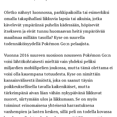
Oletko nähnyt luonnossa, parkkipaikoilla tai esimerkiksi
omalla takapihallasi liikkuvia lapsia tai aikuisia, jotka
kävelevät ympäriinsä puhelin kädessään, höpisevät
itsekseen ja eivät tunnu huomaavan heitä ympäröivää
maailmaa millään tasolla? Kyse on suurella
todennäköisyydellä Pokémon Go:n pelaajista.
Vuonna 2016 suureen suosioon nousseen Pokémon Go:n
voisi lähtökohtaisesti mieltää vain yhdeksi peliksi
miljardien mobiilipelien joukossa, mutta tämä olettama ei
voisi olla kauempana totuudesta. Kyse on nimittäin
kansainvälisestä ilmiöstä, joka on saanut täysin
poikkeuksellisella tavalla kaikenikäiset, mutta
tärkeimpänä aivan liian vähän nykypäivänä liikkuvat
nuoret, siirtymään ulos ja liikkumaan. Se on myös
toiminut erinomaisena yhteisenä harrastuksena
vanhempien ja lasten kesken, sillä peli on todella kovassa