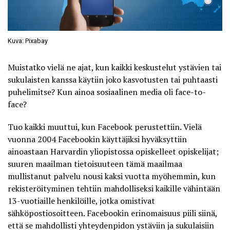
Kuva: Pixabay
Muistatko vielä ne ajat, kun kaikki keskustelut ystävien tai
sukulaisten kanssa käytiin joko kasvotusten tai puhtaasti
puhelimitse? Kun ainoa sosiaalinen media oli face-to-
face?
Tuo kaikki muuttui, kun Facebook perustettiin. Vielä
vuonna 2004 Facebookin käyttäjiksi hyväksyttiin
ainoastaan Harvardin yliopistossa opiskelleet opiskelijat;
suuren maailman tietoisuuteen tämä maailmaa
mullistanut palvelu nousi kaksi vuotta myöhemmin, kun
rekisteröityminen tehtiin mahdolliseksi kaikille vähintään
13-vuotiaille henkilöille, jotka omistivat
sähköpostiosoitteen. Facebookin erinomaisuus piili siinä,
että se mahdollisti yhteydenpidon ystäviin ja sukulaisiin