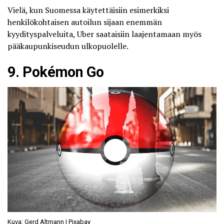
Vielä, kun Suomessa käytettäisiin esimerkiksi
henkilökohtaisen autoilun sijaan enemmän
kyydityspalveluita, Uber saataisiin
laajentamaan
myös
pääkaupunkiseudun ulkopuolelle.
9. Pokémon Go
Kuva: Gerd Altmann | Pixabay