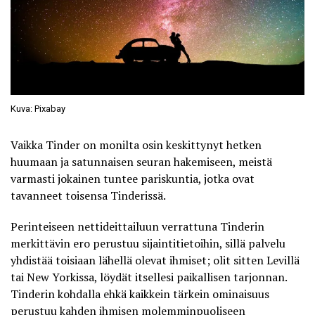
Kuva: Pixabay
Vaikka Tinder on monilta osin keskittynyt hetken
huumaan ja satunnaisen seuran hakemiseen, meistä
varmasti jokainen tuntee pariskuntia, jotka ovat
tavanneet toisensa Tinderissä.
Perinteiseen nettideittailuun verrattuna Tinderin
merkittävin ero perustuu sijaintitietoihin, sillä palvelu
yhdistää toisiaan lähellä olevat ihmiset; olit sitten Levillä
tai New Yorkissa, löydät itsellesi paikallisen tarjonnan.
Tinderin kohdalla ehkä kaikkein tärkein ominaisuus
perustuu kahden ihmisen molemminpuoliseen