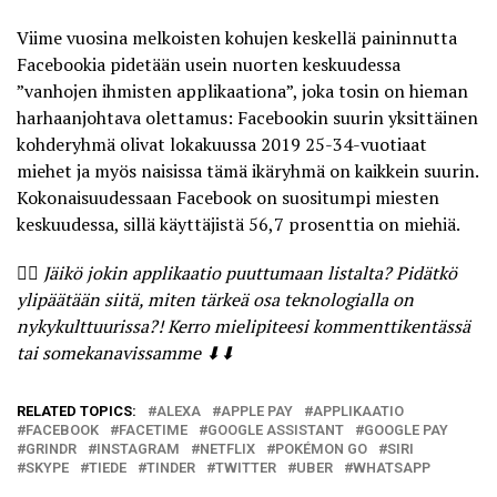
Viime vuosina melkoisten kohujen keskellä paininnutta
Facebookia pidetään usein nuorten keskuudessa
”vanhojen ihmisten applikaationa”, joka tosin on hieman
harhaanjohtava olettamus: Facebookin suurin yksittäinen
kohderyhmä olivat
lokakuussa 2019
25-34-vuotiaat
miehet ja myös naisissa tämä ikäryhmä on kaikkein suurin.
Kokonaisuudessaan Facebook on suositumpi miesten
keskuudessa, sillä käyttäjistä 56,7 prosenttia on miehiä.
🤷‍♂
Jäikö jokin applikaatio puuttumaan listalta? Pidätkö
ylipäätään siitä, miten tärkeä osa teknologialla on
nykykulttuurissa?! Kerro mielipiteesi kommenttikentässä
tai somekanavissamme ⬇⬇
RELATED TOPICS:
ALEXA
APPLE PAY
APPLIKAATIO
FACEBOOK
FACETIME
GOOGLE ASSISTANT
GOOGLE PAY
GRINDR
INSTAGRAM
NETFLIX
POKÉMON GO
SIRI
SKYPE
TIEDE
TINDER
TWITTER
UBER
WHATSAPP