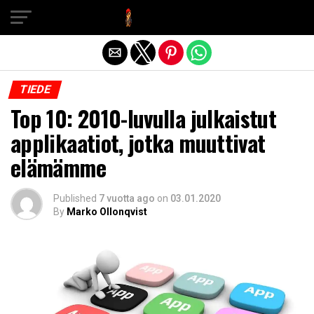
Exit mobile version
TIEDE
Top 10: 2010-luvulla julkaistut
applikaatiot, jotka muuttivat
elämämme
Published
7 vuotta ago
on
03.01.2020
By
Marko Ollonqvist