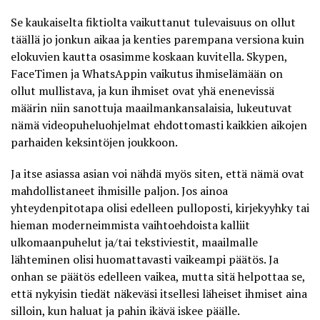
Se kaukaiselta fiktiolta vaikuttanut tulevaisuus on ollut
täällä jo jonkun aikaa ja kenties parempana versiona kuin
elokuvien kautta osasimme koskaan kuvitella. Skypen,
FaceTimen ja WhatsAppin vaikutus ihmiselämään on
ollut mullistava, ja kun ihmiset ovat yhä enenevissä
määrin niin sanottuja maailmankansalaisia, lukeutuvat
nämä videopuheluohjelmat ehdottomasti kaikkien aikojen
parhaiden keksintöjen joukkoon.
Ja itse asiassa asian voi nähdä myös siten, että nämä ovat
mahdollistaneet ihmisille paljon. Jos ainoa
yhteydenpitotapa olisi edelleen pulloposti, kirjekyyhky tai
hieman moderneimmista vaihtoehdoista kalliit
ulkomaanpuhelut ja/tai tekstiviestit, maailmalle
lähteminen olisi huomattavasti vaikeampi päätös. Ja
onhan se päätös edelleen vaikea, mutta sitä helpottaa se,
että nykyisin tiedät näkeväsi itsellesi läheiset ihmiset aina
silloin, kun haluat ja pahin ikävä iskee päälle.