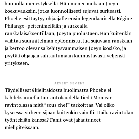
huonolla menestyksellä. Hän menee mukaan Joeyn
koekuvauksiin, jotka luonnollisesti sujuvat surkeasti.
Phoebe esittäytyy ohjaajalle ensin legendaarisella Régine
Philange -peitenimellään ja surkealla
ranskalaisaksentillaan, Joeyta puolustaen. Hän kuitenkin
vaihtaa suunnitelman epäonnistuttua sujuvaan ranskaan
ja kertoo olevansa kehitysvammaisen Joeyn isosisko, ja
pyytää ohjaajaa suhtautumaan kannustavasti veljensä
yritykseen.
ADVERTISEMENT
Täydellisestä kielitaidosta huolimatta Phoebe ei
kahdeksannella tuotantokaudella tiedä Monican
ravintolassa mitä ”sous chef” tarkoittaa. Vai oliko
kyseessä virheen sijaan kuitenkin vain flirttailu ravintolan
työntekijän kanssa? Fanit ovat jakautuneet
mielipiteissään.