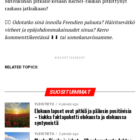
Mitenköhän pitkälle kesään Rachel-raukan pitkittynyt
raskaus jatkuikaan?
🤷‍♀️
Odotatko sinä innolla Frendien paluuta? Häiritsevätkö
virheet ja epäjohdonmukaisuudet sinua? Kerro
kommenttikentässä
⬇⬇
tai somekanavissamme.
ADVERTISEMENT
RELATED TOPICS:
SUOSITUIMMAT
YLEISTIETO
4 päivää ago
Elokuun lapset ovat pitkiä ja pääosin positiivisia
– tiukka faktapaketti elokuusta ja elokuussa
syntyneistä
YLEISTIETO
2 päivää ago