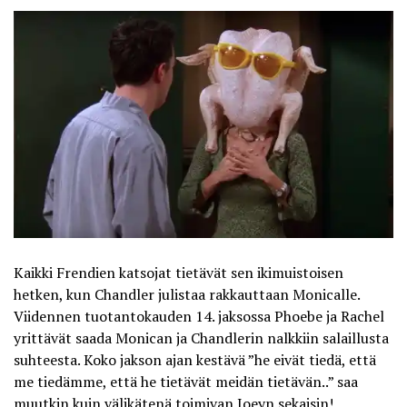
Kaikki Frendien katsojat tietävät sen ikimuistoisen
hetken, kun Chandler julistaa rakkauttaan Monicalle.
Viidennen tuotantokauden 14. jaksossa Phoebe ja Rachel
yrittävät saada Monican ja Chandlerin nalkkiin salaillusta
suhteesta. Koko jakson ajan kestävä ”he eivät tiedä, että
me tiedämme, että he tietävät meidän tietävän..” saa
muutkin kuin välikätenä toimivan Joeyn sekaisin!