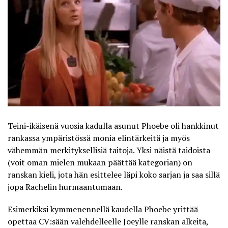
Teini-ikäisenä vuosia kadulla asunut Phoebe oli hankkinut
rankassa ympäristössä monia elintärkeitä ja myös
vähemmän merkityksellisiä taitoja. Yksi näistä taidoista
(voit oman mielen mukaan päättää kategorian) on
ranskan kieli, jota hän esittelee läpi koko sarjan ja saa sillä
jopa Rachelin hurmaantumaan.
Esimerkiksi kymmenennellä kaudella Phoebe yrittää
opettaa CV:sään valehdelleelle Joeylle ranskan alkeita,