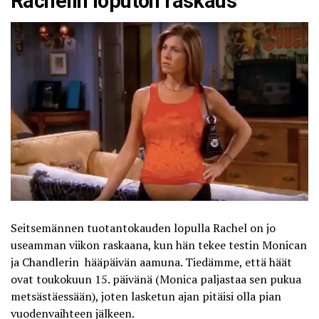
Rachelin loputon raskaus
Seitsemännen tuotantokauden lopulla Rachel on jo
useamman viikon raskaana, kun hän tekee testin Monican
ja Chandlerin hääpäivän aamuna. Tiedämme, että häät
ovat toukokuun 15. päivänä (Monica paljastaa sen pukua
metsästäessään), joten lasketun ajan pitäisi olla pian
vuodenvaihteen jälkeen.