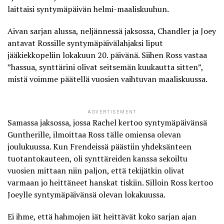
laittaisi syntymäpäivän helmi-maaliskuuhun.
Aivan sarjan alussa, neljännessä jaksossa, Chandler ja Joey
antavat Rossille syntymäpäivälahjaksi liput
jääkiekkopeliin lokakuun 20. päivänä. Siihen Ross vastaa
”hassua, synttärini olivat seitsemän kuukautta sitten”,
mistä voimme päätellä vuosien vaihtuvan maaliskuussa.
ADVERTISEMENT
Samassa jaksossa, jossa Rachel kertoo syntymäpäivänsä
Guntherille, ilmoittaa Ross tälle omiensa olevan
joulukuussa. Kun Frendeissä päästiin yhdeksänteen
tuotantokauteen, oli synttäreiden kanssa sekoiltu
vuosien mittaan niin paljon, että tekijätkin olivat
varmaan jo heittäneet hanskat tiskiin. Silloin Ross kertoo
Joeylle syntymäpäivänsä olevan lokakuussa.
Ei ihme, että hahmojen iät heittävät koko sarjan ajan