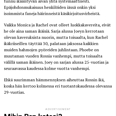
tunnu ikääntyvän aivan yhtä systemaattisesti.
Epäjohdonmukaisuus henkilöiden iässä onkin yksi
isoimmista faneja häirinneistä käsikirjoitusvirheistä.
Vaikka Monica ja Rachel ovat olleet luokkakavereita, eivät
he ole aina saman ikäisiä. Sarja alussa Joeyn kerrotaan
olevan kaveruksista nuorin, mutta toisaalta, kun Rachel
ikäkriiseillen täyttää 30, palataan jaksossa kaikkien
muiden hahmojen pyöreiden juhlintaan. Phoebe on
muutaman vuoden Rossia vanhempi, mutta toisaalta
välillä saman ikäinen. Joey on sarjan alussa 25-vuotias ja
seuraavassa kaudessa kolme vuotta vanhempi.
Ehkä suurimman hämmennyksen aiheuttaa Rossin ikä,
koska hän kertoo kolmessa eri tuotantokaudessa olevansa
29-vuotias.
ADVERTISEMENT