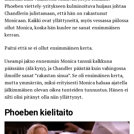
Phoeben viettely-yritykseen kulminoituva huijaus johtaa
Chandlerin julistamaan, että hän on rakastunut
Monicaan. Kaikki ovat yllättyneitä, myös vessassa piilossa
ollut Monica, koska hän kuulee ne sanat ensimmäisen
kerran.
Paitsi että se ei ollut ensimmäinen kerta.
Useampi jakso ennemmin Monica tanssii kalkkuna
päässään (älä kysy), ja Chandler päästää kuin vahingossa
ilmoille sanat ”rakastan sinua”. Se oli ensimäinen kerta,
mutta ymmärrän, miksi erityisesti Monica haluaa ajatella
jälkimmäisen olevan oikea tunteiden tunnustus. Hänen ei
silti olisi pitänyt olla niin yllättynyt.
Phoeben kielitaito