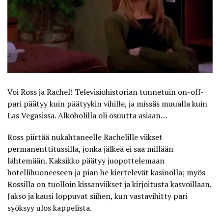
Voi Ross ja Rachel! Televisiohistorian tunnetuin on-off-
pari päätyy kuin päätyykin vihille, ja missäs muualla kuin
Las Vegasissa. Alkoholilla oli osuutta asiaan…
Ross piirtää nukahtaneelle Rachelille viikset
permanenttitussilla, jonka jälkeä ei saa millään
lähtemään. Kaksikko päätyy juopottelemaan
hotellihuoneeseen ja pian he kiertelevät kasinolla; myös
Rossilla on tuolloin kissanviikset ja kirjoitusta kasvoillaan.
Jakso ja kausi loppuvat siihen, kun vastavihitty pari
syöksyy ulos kappelista.