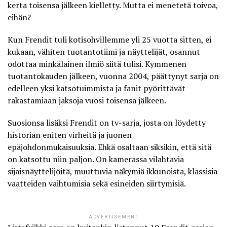
kerta toisensa jälkeen kielletty. Mutta ei menetetä toivoa,
eihän?
Kun Frendit tuli kotisohvillemme yli 25 vuotta sitten, ei
kukaan, vähiten tuotantotiimi ja näyttelijät, osannut
odottaa minkälainen ilmiö siitä tulisi. Kymmenen
tuotantokauden jälkeen, vuonna 2004, päättynyt sarja on
edelleen yksi katsotuimmista ja fanit pyörittävät
rakastamiaan jaksoja vuosi toisensa jälkeen.
Suosionsa lisäksi Frendit on tv-sarja, josta on löydetty
historian eniten virheitä ja juonen
epäjohdonmukaisuuksia. Ehkä osaltaan siksikin, että sitä
on katsottu niin paljon. On kamerassa vilahtavia
sijaisnäyttelijöitä, muuttuvia näkymiä ikkunoista, klassisia
vaatteiden vaihtumisia sekä esineiden siirtymisiä.
ADVERTISEMENT