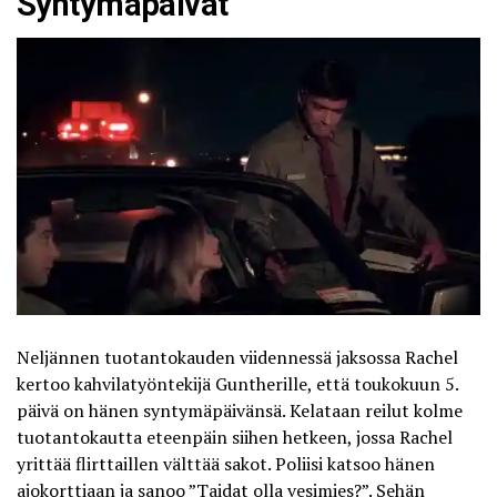
Syntymäpäivät
Neljännen tuotantokauden viidennessä jaksossa Rachel
kertoo kahvilatyöntekijä Guntherille, että toukokuun 5.
päivä on hänen syntymäpäivänsä. Kelataan reilut kolme
tuotantokautta eteenpäin siihen hetkeen, jossa Rachel
yrittää flirttaillen välttää sakot. Poliisi katsoo hänen
ajokorttiaan ja sanoo ”Taidat olla vesimies?”. Sehän