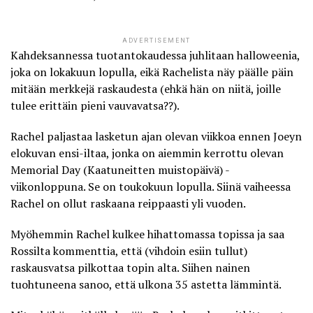
ADVERTISEMENT
Kahdeksannessa tuotantokaudessa juhlitaan halloweenia,
joka on lokakuun lopulla, eikä Rachelista näy päälle päin
mitään merkkejä raskaudesta (ehkä hän on niitä, joille
tulee erittäin pieni vauvavatsa??).
Rachel paljastaa lasketun ajan olevan viikkoa ennen Joeyn
elokuvan ensi-iltaa, jonka on aiemmin kerrottu olevan
Memorial Day (Kaatuneitten muistopäivä) -
viikonloppuna. Se on toukokuun lopulla. Siinä vaiheessa
Rachel on ollut raskaana reippaasti yli vuoden.
Myöhemmin Rachel kulkee hihattomassa topissa ja saa
Rossilta kommenttia, että (vihdoin esiin tullut)
raskausvatsa pilkottaa topin alta. Siihen nainen
tuohtuneena sanoo, että ulkona 35 astetta lämmintä.