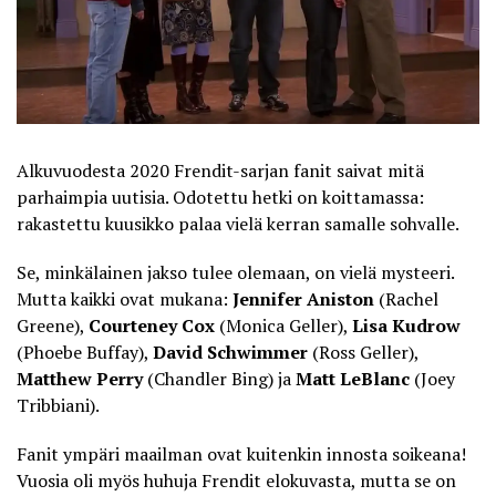
Alkuvuodesta 2020 Frendit-sarjan fanit saivat mitä
parhaimpia uutisia. Odotettu hetki on koittamassa:
rakastettu kuusikko palaa vielä kerran samalle sohvalle.
Se,
minkälainen jakso tulee olemaan
, on vielä mysteeri.
Mutta kaikki ovat mukana:
Jennifer Aniston
(Rachel
Greene),
Courteney Cox
(Monica Geller),
Lisa Kudrow
(Phoebe Buffay),
David Schwimmer
(Ross Geller),
Matthew Perry
(Chandler Bing) ja
Matt LeBlanc
(Joey
Tribbiani).
Fanit ympäri maailman ovat kuitenkin innosta soikeana!
Vuosia oli myös huhuja Frendit elokuvasta, mutta se on