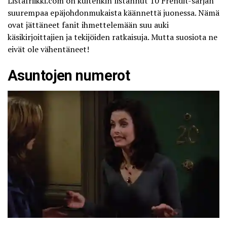
Listafriikki.com
on kuitenkin listannut 10 Frendit-sarjan
suurempaa epäjohdonmukaista käännettä juonessa. Nämä
ovat jättäneet fanit ihmettelemään suu auki
käsikirjoittajien ja tekijöiden ratkaisuja. Mutta suosiota ne
eivät ole vähentäneet!
Asuntojen numerot