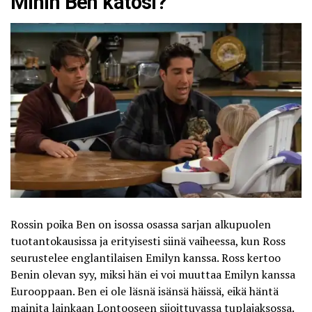
Mihin Ben katosi?
Rossin poika Ben on isossa osassa sarjan alkupuolen
tuotantokausissa ja erityisesti siinä vaiheessa, kun Ross
seurustelee englantilaisen Emilyn kanssa. Ross kertoo
Benin olevan syy, miksi hän ei voi muuttaa Emilyn kanssa
Eurooppaan. Ben ei ole läsnä isänsä häissä, eikä häntä
mainita lainkaan Lontooseen sijoittuvassa tuplajaksossa.