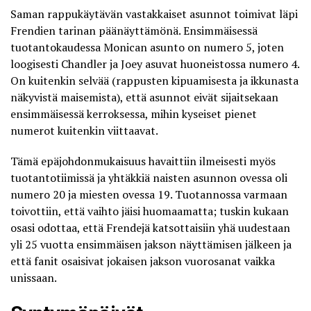
Saman rappukäytävän vastakkaiset asunnot toimivat läpi
Frendien tarinan päänäyttämönä. Ensimmäisessä
tuotantokaudessa Monican asunto on numero 5, joten
loogisesti Chandler ja Joey asuvat huoneistossa numero 4.
On kuitenkin selvää (rappusten kipuamisesta ja ikkunasta
näkyvistä maisemista), että asunnot eivät sijaitsekaan
ensimmäisessä kerroksessa, mihin kyseiset pienet
numerot kuitenkin viittaavat.
Tämä epäjohdonmukaisuus havaittiin ilmeisesti myös
tuotantotiimissä ja yhtäkkiä naisten asunnon ovessa oli
numero 20 ja miesten ovessa 19. Tuotannossa varmaan
toivottiin, että vaihto jäisi huomaamatta; tuskin kukaan
osasi odottaa, että Frendejä katsottaisiin yhä uudestaan
yli 25 vuotta ensimmäisen jakson näyttämisen jälkeen ja
että fanit osaisivat jokaisen jakson vuorosanat vaikka
unissaan.