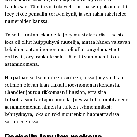
kahdeksan. Tämän voi toki vielä laittaa sen piikkiin, että
Joey ei ole penaalin terävin kynä, ja sen takia takeltelee
numeroiden
kanssa.
Toisella tuotantokaudella Joey muistelee erästä naista,
joka oli ollut huippuhyvä suutelija, mutta hänen valtavan
kokoinen aataminomenansa oli ollut ongelma. Muut
yrittivät Joey-raukalle selittää, että vain miehillä on
aataminomena.
Harpataan seitsemänteen kauteen, jossa Joey valittaa
solmion olevan liian tiukalla joeynomenan kohdasta.
Chandler joutuu rikkomaan illuusion, että sitä
kutsuttaisiin kantajan nimellä. Joey vaikutti unohtaneen
aataminomenan nimen ja tulleen tyhmemmäksi;
kehityskäyrä, joka on toki muutenkin huomattavissa
sarjan edetessä…