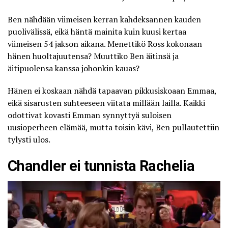
Ben nähdään viimeisen kerran kahdeksannen kauden
puolivälissä, eikä häntä mainita kuin kuusi kertaa
viimeisen 54 jakson aikana. Menettikö Ross kokonaan
hänen huoltajuutensa? Muuttiko Ben äitinsä ja
äitipuolensa kanssa johonkin kauas?
Hänen ei koskaan nähdä tapaavan pikkusiskoaan Emmaa,
eikä sisarusten suhteeseen viitata millään lailla. Kaikki
odottivat kovasti Emman synnyttyä suloisen
uusioperheen elämää, mutta toisin kävi, Ben pullautettiin
tylysti ulos.
Chandler ei tunnista Rachelia