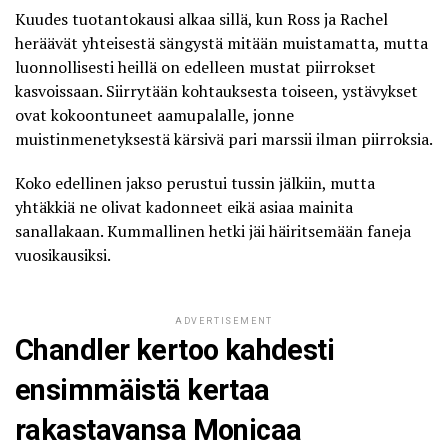
Kuudes tuotantokausi alkaa sillä, kun Ross ja Rachel
heräävät yhteisestä sängystä mitään muistamatta, mutta
luonnollisesti heillä on edelleen mustat piirrokset
kasvoissaan. Siirrytään kohtauksesta toiseen, ystävykset
ovat kokoontuneet aamupalalle, jonne
muistinmenetyksestä kärsivä pari marssii ilman piirroksia.
Koko edellinen jakso perustui tussin jälkiin, mutta
yhtäkkiä ne olivat kadonneet eikä asiaa mainita
sanallakaan. Kummallinen hetki jäi häiritsemään faneja
vuosikausiksi.
ADVERTISEMENT
Chandler kertoo kahdesti
ensimmäistä kertaa
rakastavansa Monicaa