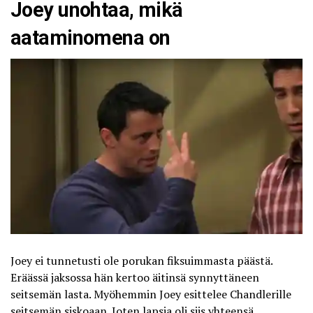
Joey unohtaa, mikä
aataminomena on
Joey ei tunnetusti ole porukan fiksuimmasta päästä.
Eräässä jaksossa hän kertoo äitinsä synnyttäneen
seitsemän lasta. Myöhemmin Joey esittelee Chandlerille
seitsemän siskoaan. Joten lapsia oli siis yhteensä