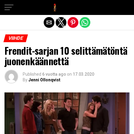
Exit mobile version
VIIHDE
Frendit-sarjan 10 selittämätöntä
juonenkäännettä
Published
6 vuotta ago
on
17.03.2020
By
Jenni Ollonqvist