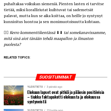
puhaltakaa voikukan siemeniä. Pienten lasten ei tarvitse
tietää, miksi koralliriutat kuihtuvat tai sademetsät
palavat, mutta kun se aika koittaa, on heille jo syntynyt
kunnioitus luontoa ja sen monimuotoisuutta kohtaan.
🤷‍♀️
Kerro kommenttikentässä
⬇⬇
tai somekanavissamme,
mitä sinä aiot tänään tehdä maapallon ja ilmaston
puolesta?
RELATED TOPICS:
SUOSITUIMMAT
YLEISTIETO
3 päivää ago
Elokuun lapset ovat pitkiä ja pääosin positiivisia
– tiukka faktapaketti elokuusta ja elokuussa
syntyneistä
YLEISTIETO
23 tuntia ago