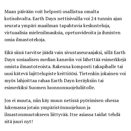
Maan päivään voit helposti osallistua omalta
kotisohvalta.
Earth Dayn nettisivuilla
voi 24 tunnin ajan
seurata ympäri maailman tapahtuvia keskusteluja,
virtuaalisia mielenilmauksia, opetusvideoita ja ihmisten
omia ilmastotekoja.
Eikä siinä tarvitse jäädä vain sivustaseuraajaksi, sillä Earth
Dayn sosiaalisen median kanaviin voi lähettää esimerkkejä
omista ilmastoteoista. Rakenna komposti takapihalle tai
uusi kätevä lajittelupiste keittiöösi. Tietenkin jokainen voi
myös lahjoittaa rahaa Earth Dayn keräyksiin tai
esimerkiksi
Suomen luonnonsuojeluliitolle
.
Jos ei muuta, niin käy muun netissä pyörimisen ohessa
lukemassa jotain ympäristönsuojeluun ja
ilmastonmuutokseen liittyvää. Itse asiassa taidat tehdä
sitä juuri nyt!