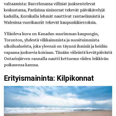
valtaamista
: Barcelonassa villisiat juoksentelevat
keskustassa, Pariisissa sinisorsat tekevät päiväkävelyjä
kaduilla, Korsikalla lehmät nauttivat rantaelämästä ja
Walesissa
vuorikauriit tekevät kaupunkikierroksia
.
Ylläoleva kuva on Kanadan suurimman kaupungin,
Toronton, yhdestä vilkkaimmista ja suosituimmista
ulkoilualueista, joka yleensä on täynnä ihmisiä ja heidän
vapaana juoksevia koiriaan. Tänään viileästä kevätpäivästä
Ontariojärven rannalla nautti kettuemo viiden leikkivän
poikasensa kanssa.
Erityismaininta: Kilpikonnat