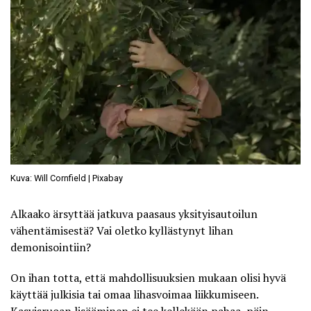
Kuva: Will Cornfield | Pixabay
Alkaako ärsyttää jatkuva paasaus yksityisautoilun
vähentämisestä? Vai oletko kyllästynyt lihan
demonisointiin?
On ihan totta, että mahdollisuuksien mukaan olisi hyvä
käyttää julkisia tai omaa lihasvoimaa liikkumiseen.