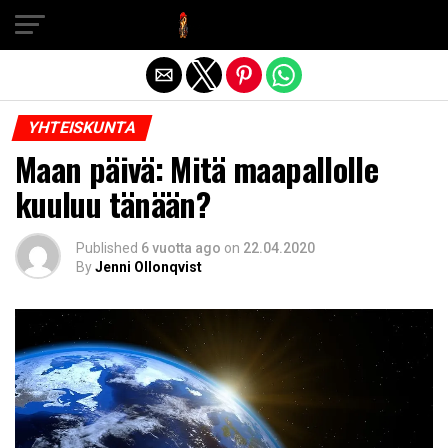
Exit mobile version
YHTEISKUNTA
Maan päivä: Mitä maapallolle
kuuluu tänään?
Published
6 vuotta ago
on
22.04.2020
By
Jenni Ollonqvist