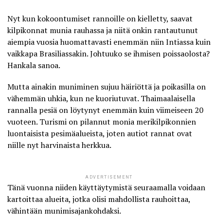
Nyt kun kokoontumiset rannoille on kielletty, saavat
kilpikonnat munia rauhassa ja niitä onkin rantautunut
aiempia vuosia huomattavasti enemmän niin Intiassa kuin
vaikkapa Brasiliassakin. Johtuuko se ihmisen poissaolosta?
Hankala sanoa.
Mutta ainakin muniminen sujuu häiriöttä ja poikasilla on
vähemmän uhkia, kun ne kuoriutuvat. Thaimaalaisella
rannalla pesiä on löytynyt enemmän kuin viimeiseen 20
vuoteen. Turismi on pilannut monia merikilpikonnien
luontaisista pesimäalueista, joten autiot rannat ovat
niille nyt harvinaista herkkua.
ADVERTISEMENT
Tänä vuonna niiden käyttäytymistä seuraamalla voidaan
kartoittaa alueita, jotka olisi mahdollista rauhoittaa,
vähintään munimisajankohdaksi.