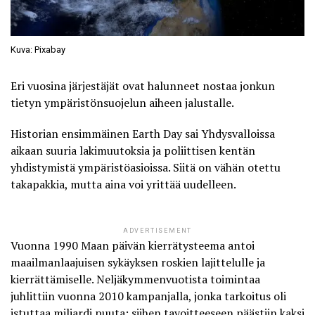
Kuva: Pixabay
Eri vuosina järjestäjät ovat halunneet nostaa jonkun
tietyn ympäristönsuojelun aiheen jalustalle.
Historian ensimmäinen
Earth Day
sai Yhdysvalloissa
aikaan suuria lakimuutoksia ja poliittisen kentän
yhdistymistä ympäristöasioissa. Siitä on vähän otettu
takapakkia, mutta aina voi yrittää uudelleen.
ADVERTISEMENT
Vuonna 1990 Maan päivän kierrätysteema antoi
maailmanlaajuisen sykäyksen roskien lajittelulle ja
kierrättämiselle. Neljäkymmenvuotista toimintaa
juhlittiin vuonna 2010 kampanjalla, jonka tarkoitus oli
istuttaa miljardi puuta; siihen tavoitteeseen päästiin kaksi