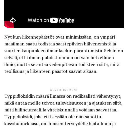
Nyt kun liikennepäästöt ovat minimissään, on ympäri
maailman saatu todistaa saastepilvien hälvenemistä ja
suurten kaupunkien ilmanlaadun parantumista. Sehän on
selvää, että ilman puhdistuminen on vain hetkellinen
ilmiö, mutta se antaa vedenpitävän todisteen siitä, mitä
teollisuus ja liikenteen päästöt saavat aikaan.
ADVERTISEMENT
Typpidioksidin määrä ilmassa on radikaalisti vähentynyt,
mikä antaa meille toivoa tulevaisuuteen ja ajatuksen siitä,
mitä hiilineutraalilla yhteiskunnalla voidaan saavuttaa.
Typpidioksidi, joka ei itsessään ole niin sanottu
kasvihuonekaasu, on ihmisen terveydelle haitallinen ja