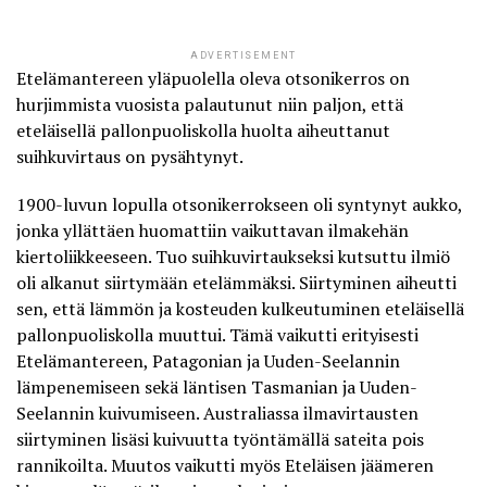
ADVERTISEMENT
Etelämantereen yläpuolella oleva
otsonikerros on
hurjimmista vuosista palautunut
niin paljon, että
eteläisellä pallonpuoliskolla huolta aiheuttanut
suihkuvirtaus on pysähtynyt.
1900-luvun lopulla otsonikerrokseen oli syntynyt aukko,
jonka yllättäen huomattiin vaikuttavan ilmakehän
kiertoliikkeeseen. Tuo suihkuvirtaukseksi kutsuttu ilmiö
oli alkanut siirtymään etelämmäksi. Siirtyminen aiheutti
sen, että lämmön ja kosteuden kulkeutuminen eteläisellä
pallonpuoliskolla muuttui. Tämä vaikutti erityisesti
Etelämantereen, Patagonian ja Uuden-Seelannin
lämpenemiseen sekä läntisen Tasmanian ja Uuden-
Seelannin kuivumiseen. Australiassa ilmavirtausten
siirtyminen lisäsi kuivuutta työntämällä sateita pois
rannikoilta. Muutos vaikutti myös Eteläisen jäämeren