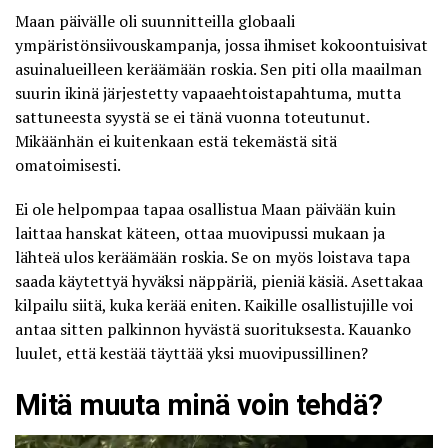
Maan päivälle oli suunnitteilla globaali
ympäristönsiivouskampanja, jossa ihmiset kokoontuisivat
asuinalueilleen keräämään roskia. Sen piti olla maailman
suurin ikinä järjestetty vapaaehtoistapahtuma, mutta
sattuneesta syystä se ei tänä vuonna toteutunut.
Mikäänhän ei kuitenkaan estä tekemästä sitä
omatoimisesti.
Ei ole helpompaa tapaa osallistua Maan päivään kuin
laittaa hanskat käteen, ottaa muovipussi mukaan ja
lähteä ulos keräämään roskia. Se on myös loistava tapa
saada käytettyä hyväksi näppäriä, pieniä käsiä. Asettakaa
kilpailu siitä, kuka kerää eniten. Kaikille osallistujille voi
antaa sitten palkinnon hyvästä suorituksesta. Kauanko
luulet, että kestää täyttää yksi muovipussillinen?
Mitä muuta minä voin tehdä?