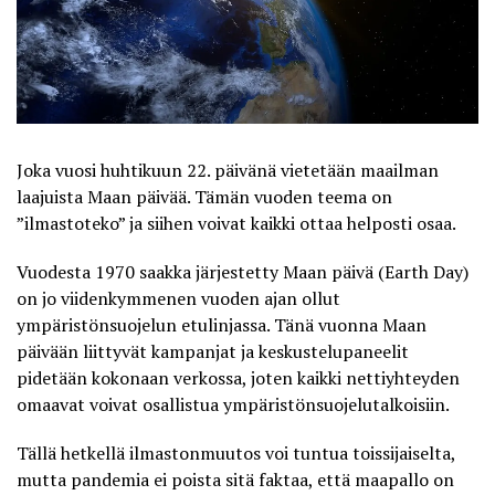
Joka vuosi huhtikuun 22. päivänä vietetään maailman
laajuista Maan päivää. Tämän vuoden teema on
”ilmastoteko” ja siihen voivat kaikki ottaa helposti osaa.
Vuodesta 1970 saakka järjestetty Maan päivä (
Earth Day
)
on jo viidenkymmenen vuoden ajan ollut
ympäristönsuojelun etulinjassa. Tänä vuonna Maan
päivään liittyvät kampanjat ja keskustelupaneelit
pidetään kokonaan verkossa, joten kaikki nettiyhteyden
omaavat voivat osallistua ympäristönsuojelutalkoisiin.
Tällä hetkellä ilmastonmuutos voi tuntua toissijaiselta,
mutta pandemia ei poista sitä faktaa, että maapallo on