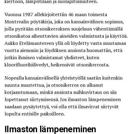
kiertoon, lämpötilaan ja suolapitoisuuteen.
Vuonna 1987 allekirjoitettiin 46 maan toimesta
Montrealin pöytäkirja, joka on kansainvälinen sopimus,
jolla pyritään otsonikerroksen suojeluun vähentämällä
otsonikatoa aiheuttavien aineiden valmistusta ja käyttöä.
Aukko Etelämantereen yllä oli löydetty vasta muutamaa
vuotta aiemmin ja löydöksen ansiosta huomattiin, että
jotkin ihmisen valmistamat yhdisteet, kuten
kloorifluorihiilivedyt, heikensivät otsonikerrosta.
Nopealla kansainvälisellä yhteistyöllä saatiin kuitenkin
suunta muutettua, ja otsonikerros on alkanut
korjaantumaan, minkä ansiosta suihkuvirtaus on siis
lopettanut siirtymisensä. Jos ilmaston lämpeneminen
saadaan pysäytettyä, voi olla että ilmavirrat siirtyvät
lopulta entisille paikoilleen.
Ilmaston lämpeneminen