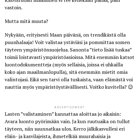
Kasvisruoan lisääminen ei tee kellekään pahaa, päin
vastoin.
Mutta mitä muuta?
Nykyään, erityisesti Maan päivänä, on trendikästä olla
puunhalaaja! Voit valistaa ystäviäsi ja pommittaa somen
täyteen ympäristönsuojelua. Sanonta ”tieto lisää tuskaa”
toimii loistavasti ympäristöasioissa. Mitä enemmän katsot
luontodokumentteja (myös sellaisia, joissa ei uhkailla
koko ajan maailmanlopulla), sitä enemmän mietit omia
valintojasi. Eikä sen tarvi olla tuskaista, vaan elämästä voi
nauttia myös ympäristöystävällisesti. Voitko kuvitella? 😉
ADVERTISEMENT
Lasten ”valistaminen” kannattaa aloittaa jo aikaisin:
Avara luonto pyörimään vain. Ja kun ruutuaika on tullut
täyteen, niin suunnatkaa ulos. Kerro jälkikasvullesi eri
eläin- ja kasvilajeista, ihmetelkää muurahaisia ja