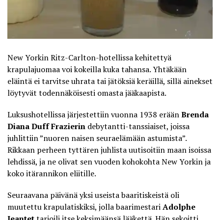
New Yorkin Ritz-Carlton-hotellissa kehitettyä
krapulajuomaa voi kokeilla kuka tahansa. Yhtäkään
eläintä ei tarvitse uhrata tai jätöksiä keräillä, sillä ainekset
löytyvät todennäköisesti omasta jääkaapista.
Luksushotellissa järjestettiin vuonna 1938 erään
Brenda
Diana Duff Frazierin
debytantti-tanssiaiset, joissa
juhlittiin ”nuoren naisen seuraelämään astumista”.
Rikkaan perheen tyttären juhlista uutisoitiin maan isoissa
lehdissä, ja ne olivat sen vuoden kohokohta New Yorkin ja
koko itärannikon eliitille.
Seuraavana päivänä yksi useista baaritiskeistä oli
muutettu krapulatiskiksi, jolla baarimestari
Adolphe
Jeantet
tarjoili
itse keksimäänsä lääkettä
. Hän sekoitti