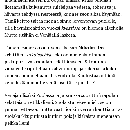
muuallakin itäisen Euroopan maissa.
Kvass
tehdään
liottamalla kuivanutta ruisleipää vedestä, sokerista ja
hiivasta tehdyssä nesteessä, kunnes seos alkaa käymään.
Tämä keitto taitaa mennä sinne loiventavan puolelle,
sillä käymisreaktion vuoksi
kvassissa
on hieman alkoholia.
Mutta sitähän ei Venäjällä lasketa.
Toinen esimerkki on itsensä keisari
Nikolai II:n
kehittämä
nikolaschka,
joka on mielenkiintoinen
pikkupurtava krapulan selättämiseen. Sitruunan
viipaleelle ripotellaan kahvinpuruja ja sokeria, ja koko
komeus huuhdellaan alas vodkalla. Kuulostaako tämä
kenellekään muulle venäläiseltä tequilalta?
Venäjän lisäksi Puolassa ja Japanissa suosittu krapulan
selättäjä on etikkaliemi. Suolaista tekee mieli, se on
ymmärrettävää, mutta vaatii jonkin verran kanttia ottaa
suolakurkkupurkista kurkut pois ja kiskaista menemään
pelkkä liemi.