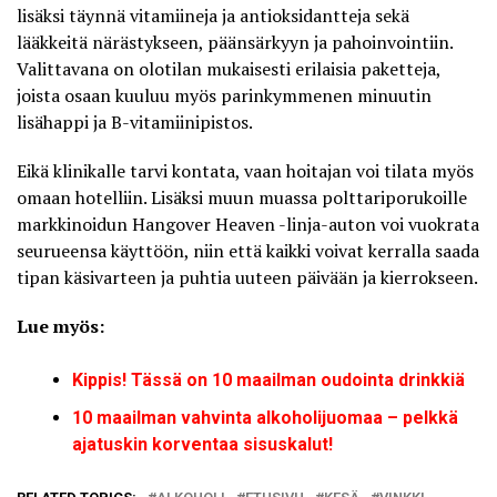
lisäksi täynnä vitamiineja ja antioksidantteja sekä
lääkkeitä närästykseen, päänsärkyyn ja pahoinvointiin.
Valittavana on olotilan mukaisesti erilaisia paketteja
,
joista osaan kuuluu myös parinkymmenen minuutin
lisähappi ja B-vitamiinipistos.
Eikä klinikalle tarvi kontata, vaan hoitajan voi tilata myös
omaan hotelliin. Lisäksi muun muassa polttariporukoille
markkinoidun Hangover Heaven -linja-auton voi vuokrata
seurueensa käyttöön, niin että kaikki voivat kerralla saada
tipan käsivarteen ja puhtia uuteen päivään ja kierrokseen.
Lue myös:
Kippis! Tässä on 10 maailman oudointa drinkkiä
10 maailman vahvinta alkoholijuomaa – pelkkä
ajatuskin korventaa sisuskalut!