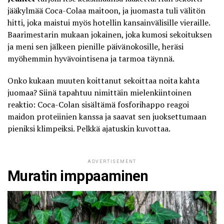
jääkylmää Coca-Colaa maitoon, ja juomasta tuli välitön
hitti, joka maistui myös hotellin kansainvälisille vieraille.
Baarimestarin mukaan jokainen, joka kumosi sekoituksen
ja meni sen jälkeen pienille päivänokosille, heräsi
myöhemmin hyvävointisena ja tarmoa täynnä.
Onko kukaan muuten koittanut sekoittaa noita kahta
juomaa? Siinä tapahtuu nimittäin mielenkiintoinen
reaktio: Coca-Colan sisältämä fosforihappo reagoi
maidon proteiinien kanssa ja saavat sen juoksettumaan
pieniksi klimpeiksi. Pelkkä ajatuskin kuvottaa.
ADVERTISEMENT
Muratin imppaaminen