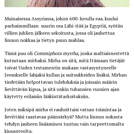
Muinaisessa Assyriassa, johon 600-luvulla eaa. kuului
parhaimmillaan suurin osa Lähi-itää ja Egyptiä, syötiin
villien juhlien jälkeen sekoitusta, jossa oli
jauhettua
linnun nokkaa ja tietyn puun mahlaa
.
Tämä puu oli
Commiphora myrrha
, jonka maltiaisnestettä
kutsutaan mirhaksi. Mirha on sitä, mitä Itämaan tietäjät
toivat Uuden testamentin mukaan vastasyntyneelle
Jeesukselle lahjaksi kullan ja suitsukkeiden lisäksi. Mirhan
tiedetään helpottavan tulehduksia ja joissain määrin
lievittävän kipua, ja sitä onkin tuhansien vuosien ajan
käytetty erilaisiin lääkintätarkoituksiin.
Joten miksipä mirha ei rauhoittaisi vatsan toimintaa ja
lievittäisi raastavaa päänsärkyä? Mutta linnun nokasta
tehdyn jauheen lisääminen tuntuu vain tarpeettomalta
kiusanteolta.