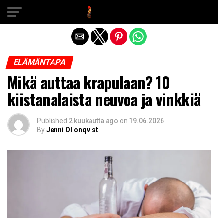
Exit mobile version
ELÄMÄNTAPA
Mikä auttaa krapulaan? 10
kiistanalaista neuvoa ja vinkkiä
Published
2 kuukautta ago
on
19.06.2026
By
Jenni Ollonqvist