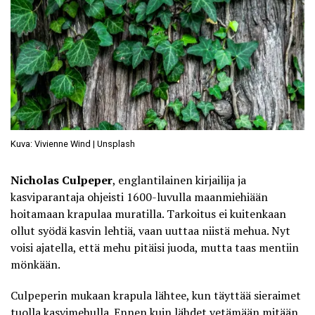
Kuva: Vivienne Wind | Unsplash
Nicholas Culpeper
, englantilainen kirjailija ja
kasviparantaja ohjeisti 1600-luvulla maanmiehiään
hoitamaan krapulaa muratilla. Tarkoitus ei kuitenkaan
ollut syödä kasvin lehtiä, vaan uuttaa niistä mehua. Nyt
voisi ajatella, että mehu pitäisi juoda, mutta taas mentiin
mönkään.
Culpeperin mukaan krapula lähtee, kun
täyttää sieraimet
tuolla kasvimehulla
. Ennen kuin lähdet vetämään mitään