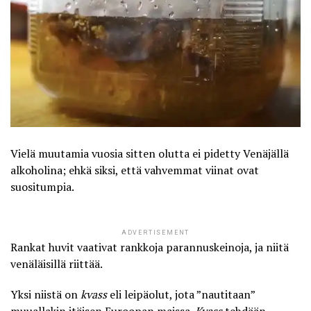
Vielä muutamia vuosia sitten olutta ei pidetty Venäjällä
alkoholina; ehkä siksi, että vahvemmat viinat ovat
suositumpia.
ADVERTISEMENT
Rankat huvit vaativat rankkoja parannuskeinoja, ja niitä
venäläisillä riittää.
Yksi niistä on
kvass
eli leipäolut, jota ”nautitaan”