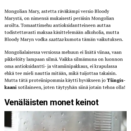
Mongolian Mary, astetta räväkämpi versio Bloody
Marystä, on nimensä mukaisesti peräisin Mongolian
aroilta. Tomaattimehu antioksidantteineen auttaa
todistettavasti maksaa käsittelemään alkoholia, mutta
Bloody Maryn vodka
saattaa
kumota tämän vaikutuksen.
Mongolialaisessa versiossa mehuun ei lisätä viinaa, vaan
pikkelöity lampaan silmä. Vaikka silmämuna on luonnon
oma antioksidantti- ja vitamiinipakkaus, ei krapulassa
ehkä tee mieli nauttia mitään, mikä tuijottaa takaisin.
Mutta tätä proteiinipommia käytti hyväkseen jo
Tšingis-
kaani
sotilaineen, joten täytyyhän siinä jotain tehoa olla!
Venäläisten monet keinot