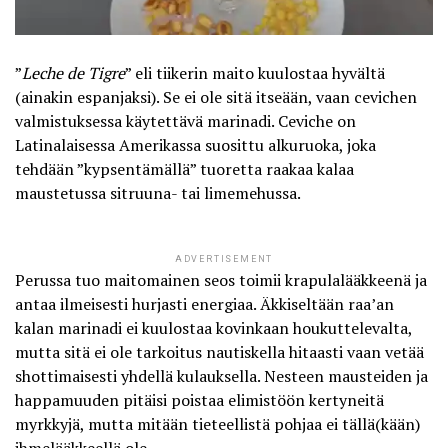
”
Leche de Tigre
” eli tiikerin maito kuulostaa hyvältä
(ainakin espanjaksi). Se ei ole sitä itseään, vaan cevichen
valmistuksessa käytettävä marinadi. Ceviche on
Latinalaisessa Amerikassa suosittu alkuruoka, joka
tehdään ”kypsentämällä” tuoretta raakaa kalaa
maustetussa sitruuna- tai limemehussa.
ADVERTISEMENT
Perussa tuo
maitomainen seos toimii krapulalääkkeenä
ja
antaa ilmeisesti hurjasti energiaa. Äkkiseltään raa’an
kalan marinadi ei kuulostaa kovinkaan houkuttelevalta,
mutta sitä ei ole tarkoitus nautiskella hitaasti vaan vetää
shottimaisesti yhdellä kulauksella. Nesteen mausteiden ja
happamuuden pitäisi poistaa elimistöön kertyneitä
myrkkyjä, mutta mitään tieteellistä pohjaa ei tällä(kään)
ihmelääkkeellä ole.