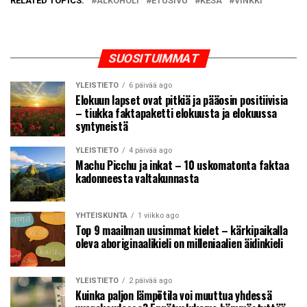
RELATED TOPICS:
ALKOHOLI
ETUSIVU
KESÄ
VINKKI
SUOSITUIMMAT
YLEISTIETO
6 päivää ago
Elokuun lapset ovat pitkiä ja pääosin positiivisia
– tiukka faktapaketti elokuusta ja elokuussa
syntyneistä
YLEISTIETO
4 päivää ago
Machu Picchu ja inkat – 10 uskomatonta faktaa
kadonneesta valtakunnasta
YHTEISKUNTA
1 viikko ago
Top 9 maailman uusimmat kielet – kärkipaikalla
oleva aboriginaalikieli on milleniaalien äidinkieli
YLEISTIETO
2 päivää ago
Kuinka paljon lämpötila voi muuttua yhdessä