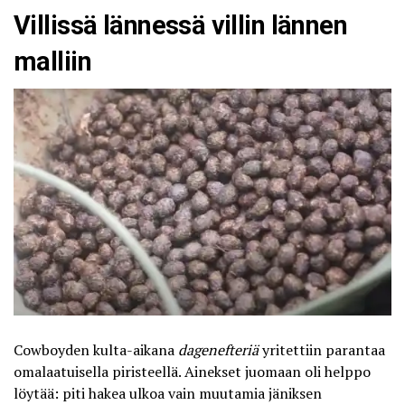
Villissä lännessä villin lännen
malliin
Cowboyden kulta-aikana
dagenefteriä
yritettiin parantaa
omalaatuisella piristeellä. Ainekset juomaan oli helppo
löytää: piti hakea ulkoa vain muutamia jäniksen