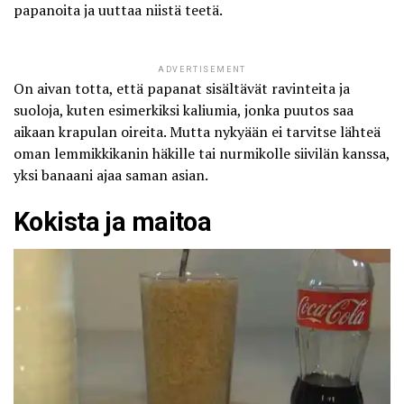
papanoita ja uuttaa niistä teetä.
ADVERTISEMENT
On aivan totta, että papanat sisältävät ravinteita ja
suoloja, kuten esimerkiksi kaliumia, jonka puutos saa
aikaan krapulan oireita. Mutta nykyään ei tarvitse lähteä
oman lemmikkikanin häkille tai nurmikolle siivilän kanssa,
yksi banaani ajaa saman asian.
Kokista ja maitoa