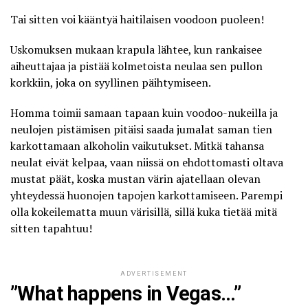
Tai sitten voi kääntyä
haitilaisen voodoon
puoleen!
Uskomuksen mukaan krapula lähtee, kun rankaisee
aiheuttajaa ja pistää kolmetoista neulaa sen pullon
korkkiin, joka on syyllinen päihtymiseen.
Homma toimii samaan tapaan kuin voodoo-nukeilla ja
neulojen pistämisen pitäisi saada jumalat saman tien
karkottamaan alkoholin vaikutukset. Mitkä tahansa
neulat eivät kelpaa, vaan niissä on ehdottomasti oltava
mustat päät, koska mustan värin ajatellaan olevan
yhteydessä huonojen tapojen karkottamiseen. Parempi
olla kokeilematta muun värisillä, sillä kuka tietää mitä
sitten tapahtuu!
ADVERTISEMENT
”What happens in Vegas…”