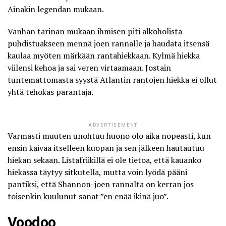
Ainakin legendan mukaan.
Vanhan tarinan mukaan ihmisen piti alkoholista
puhdistuakseen mennä joen rannalle ja haudata itsensä
kaulaa myöten märkään rantahiekkaan. Kylmä hiekka
viilensi kehoa ja sai veren virtaamaan. Jostain
tuntemattomasta syystä Atlantin rantojen hiekka ei ollut
yhtä tehokas parantaja.
ADVERTISEMENT
Varmasti muuten unohtuu huono olo aika nopeasti, kun
ensin kaivaa itselleen kuopan ja sen jälkeen hautautuu
hiekan sekaan. Listafriikillä ei ole tietoa, että kauanko
hiekassa täytyy sitkutella, mutta voin lyödä pääni
pantiksi, että Shannon-joen rannalta on kerran jos
toisenkin kuulunut sanat ”en enää ikinä juo”.
Voodoo