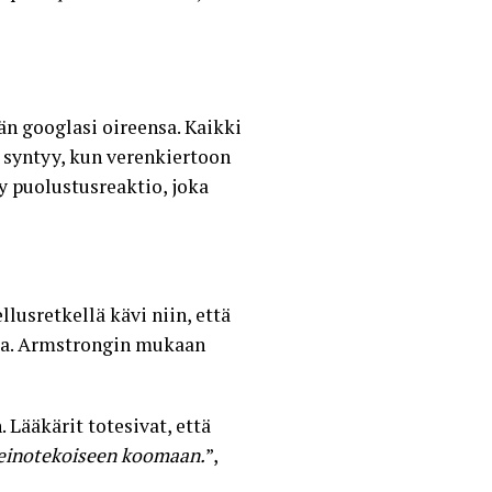
än googlasi oireensa. Kaikki
syntyy, kun verenkiertoon
y puolustusreaktio, joka
usretkellä kävi niin, että
tia. Armstrongin mukaan
 Lääkärit totesivat, että
 keinotekoiseen koomaan.
”,