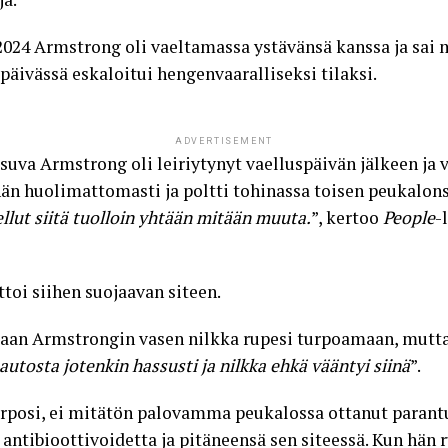
2024 Armstrong oli vaeltamassa ystävänsä kanssa ja sa
äivässä eskaloitui hengenvaaralliseksi tilaksi.
ADVERTISEMENT
uva Armstrong oli leiriytynyt vaelluspäivän jälkeen ja va
hän huolimattomasti ja poltti tohinassa toisen peukalons
llut siitä tuolloin yhtään mitään muuta.
”, kertoo
People
-
ttoi siihen suojaavan siteen.
iaan Armstrongin vasen nilkka rupesi turpoamaan, mutta 
utosta jotenkin hassusti ja nilkka ehkä vääntyi siinä
”.
urposi, ei mitätön palovamma peukalossa ottanut paran
antibioottivoidetta ja pitäneensä sen siteessä. Kun hän r