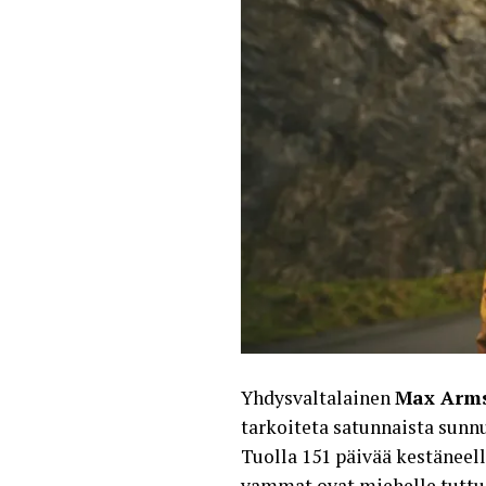
Yhdysvaltalainen
Max Arm
tarkoiteta satunnaista sunn
Tuolla 151 päivää kestäneell
vammat ovat miehelle tuttu