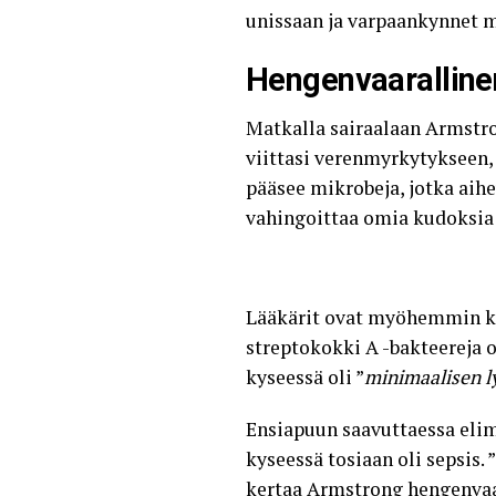
unissaan ja varpaankynnet mu
Hengenvaaralline
Matkalla sairaalaan Armstro
viittasi verenmyrkytykseen, 
pääsee mikrobeja, jotka aih
vahingoittaa omia kudoksia 
Lääkärit ovat myöhemmin ker
streptokokki A -bakteereja 
kyseessä oli ”
minimaalisen l
Ensiapuun saavuttaessa elimi
kyseessä tosiaan oli sepsis. ”
kertaa Armstrong hengenvaar