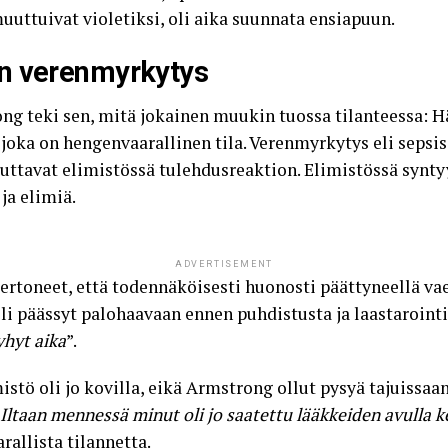
uttuivat violetiksi, oli aika suunnata ensiapuun.
n verenmyrkytys
ng teki sen, mitä jokainen muukin tuossa tilanteessa: H
joka on hengenvaarallinen tila.
Verenmyrkytys eli sepsis
euttavat elimistössä tulehdusreaktion. Elimistössä synty
ja elimiä.
ADVERTISEMENT
toneet, että todennäköisesti huonosti päättyneellä vaell
oli päässyt palohaavaan ennen puhdistusta ja laastaroin
yhyt aika
”.
stö oli jo kovilla, eikä Armstrong ollut pysyä tajuissaan.
Iltaan mennessä minut oli jo saatettu lääkkeiden avulla
allista tilannetta.