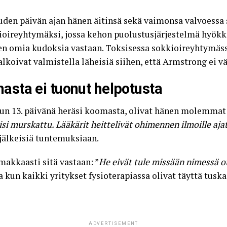
den päivän ajan hänen äitinsä sekä vaimonsa valvoessa s
kioireyhtymäksi, jossa kehon puolustusjärjestelmä hyök
en omia kudoksia vastaan. Toksisessa sokkioireyhtymäs
alkoivat valmistella läheisiä siihen, että Armstrong ei v
sta ei tuonut helpotusta
n 13. päivänä heräsi koomasta, olivat hänen molemmat
lisi murskattu. Lääkärit heittelivät ohimennen ilmoille aj
jälkeisiä tuntemuksiaan.
makkaasti sitä vastaan: ”
He eivät tule missään nimessä o
kun kaikki yritykset fysioterapiassa olivat täyttä tuskaa
ADVERTISEMENT