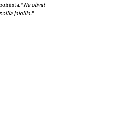
ohjista. ”
Ne olivat
illa jaloilla.
”