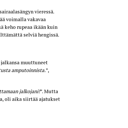
airaalasängyn vieressä.
kää voimalla vakavaa
sä keho rupeaa ikään kuin
älttämättä selviä hengissä.
 jalkansa muuttuneet
atusta amputoinnista.
”,
ttamaan jalkojani!
”. Mutta
, oli aika siirtää ajatukset