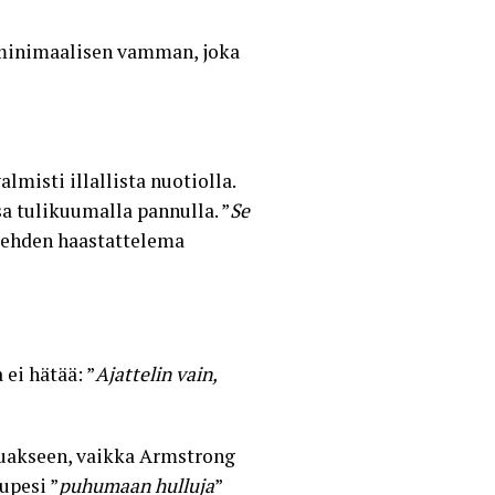
i minimaalisen vamman, joka
lmisti illallista nuotiolla.
a tulikuumalla pannulla. ”
Se
lehden haastattelema
ei hätää: ”
Ajattelin vain,
tuakseen, vaikka Armstrong
upesi ”
puhumaan hulluja
”