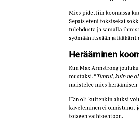
Mies pidettiin koomassa kuu
Sepsis eteni toksiseksi sok
tulehdusta ja samalla ihmis
syömään itseään ja lääkärit 
Herääminen kooma
Kun Max Armstrong joulukuu
mustaksi. ”
Tuntui, kuin ne o
muistelee mies heräämisen 
Hän oli kuitenkin aluksi voi
käveleminen ei onnistunut ja 
toiseen vaihtoehtoon.