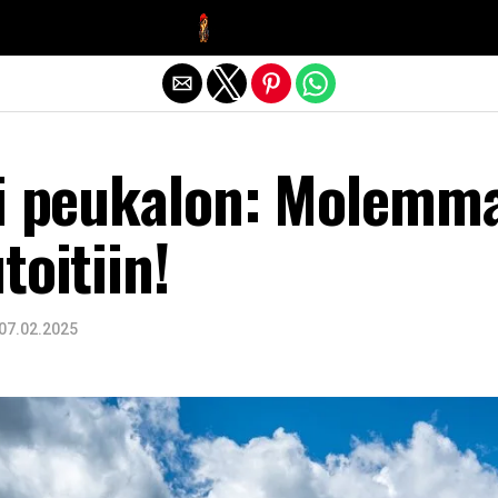
Exit mobile version
ti peukalon: Molemm
toitiin!
07.02.2025