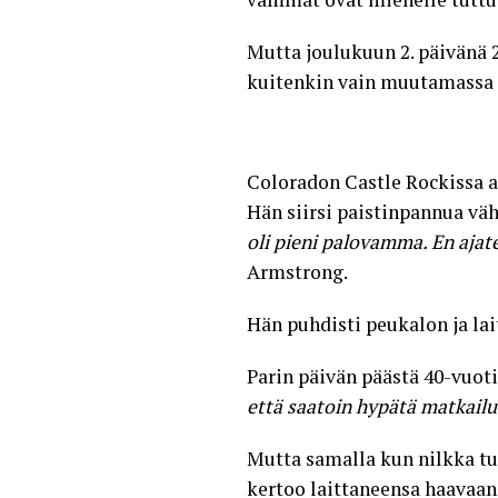
Mutta joulukuun 2. päivänä 
kuitenkin vain muutamassa p
Coloradon Castle Rockissa as
Hän siirsi paistinpannua vä
oli pieni palovamma. En ajate
Armstrong
.
Hän puhdisti peukalon ja lai
Parin päivän päästä 40-vuot
että saatoin hypätä matkailua
Mutta samalla kun nilkka t
kertoo laittaneensa haavaan 