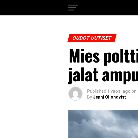
OUDOT UUTISET
Mies polt
jalat ampu
Published
1 vuosi ago
on
By
Jenni Ollonqvist