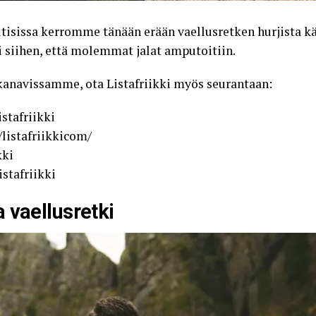
tisissa kerromme tänään erään vaellusretken hurjista kä
siihen, että molemmat jalat amputoitiin.
kanavissamme, ota
Listafriikki
myös seurantaan:
stafriikki
listafriikkicom/
kki
stafriikki
 vaellusretki