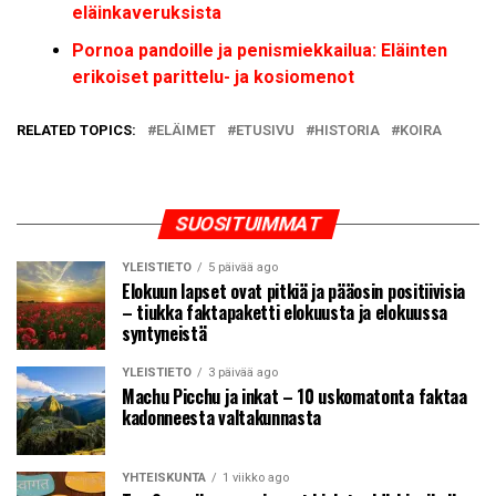
eläinkaveruksista
Pornoa pandoille ja penismiekkailua: Eläinten
erikoiset parittelu- ja kosiomenot
RELATED TOPICS:
ELÄIMET
ETUSIVU
HISTORIA
KOIRA
SUOSITUIMMAT
YLEISTIETO
5 päivää ago
Elokuun lapset ovat pitkiä ja pääosin positiivisia
– tiukka faktapaketti elokuusta ja elokuussa
syntyneistä
YLEISTIETO
3 päivää ago
Machu Picchu ja inkat – 10 uskomatonta faktaa
kadonneesta valtakunnasta
YHTEISKUNTA
1 viikko ago