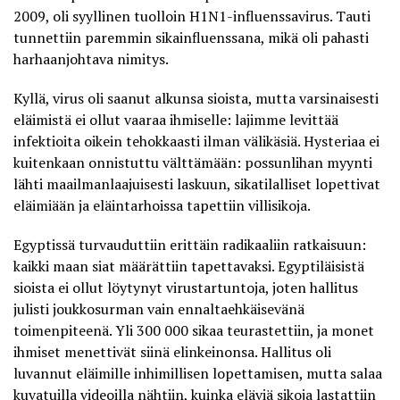
2009, oli syyllinen tuolloin H1N1-influenssavirus. Tauti
tunnettiin paremmin sikainfluenssana, mikä oli pahasti
harhaanjohtava nimitys.
Kyllä, virus oli saanut alkunsa sioista, mutta varsinaisesti
eläimistä ei ollut vaaraa ihmiselle: lajimme levittää
infektioita oikein tehokkaasti ilman välikäsiä. Hysteriaa ei
kuitenkaan onnistuttu välttämään: possunlihan myynti
lähti maailmanlaajuisesti laskuun, sikatilalliset lopettivat
eläimiään ja eläintarhoissa tapettiin villisikoja.
Egyptissä turvauduttiin erittäin radikaaliin ratkaisuun:
kaikki maan siat määrättiin tapettavaksi
. Egyptiläisistä
sioista ei ollut löytynyt virustartuntoja, joten hallitus
julisti joukkosurman vain ennaltaehkäisevänä
toimenpiteenä. Yli 300 000 sikaa teurastettiin, ja monet
ihmiset menettivät siinä elinkeinonsa. Hallitus oli
luvannut eläimille inhimillisen lopettamisen, mutta salaa
kuvatuilla videoilla nähtiin, kuinka eläviä sikoja lastattiin