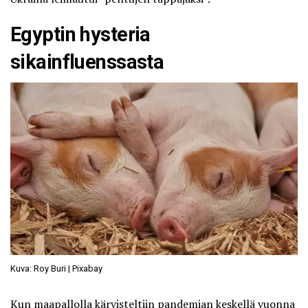
Egyptin hysteria
sikainfluenssasta
Kuva: Roy Buri | Pixabay
Kun maapallolla kärvisteltiin pandemian keskellä vuonna