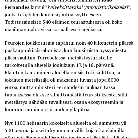
Fernandes
kutsui ”
halveksittavaksi ympäristörikokseksi
”,
jonka tekijöiden kuuluisi joutua syytteeseen.
— Alberto Mancebo
Todistusaineisto 540 eläimen teurastuksesta oli koko
(@AlbertoMancebo)
December 22,
maailman nähtävissä sosiaalisessa mediassa.
2020
Peurojen joukkosurma
tapahtui noin 40 kilometrin päässä
pääkaupunki Lissabonista, kun kuusitoista pyssymiestä
pääsi vauhtiin Torrebelassa, metsästysturisteille
tarkoitetulla alueella joulukuun 17. ja 18. päivänä.
Eläinten kaataminen alueella on siis toki sallittua, ja
jokainen metsästäjä oli maksanut luvasta jopa 8000
euroa, mutta ministeri Fernandesin mukaan tässä
tapauksessa oli kyse silmittömästä teurastuksesta, sillä
metsästys nähdään tavallisesti osana ekosysteemin ja
luonnon monimuotoisuuden ylläpitoa.
Nyt 1100 hehtaarin kokoiselta alueelta oli ammuttu yli
500 peuraa ja useita kymmeniä villisikoja eikä eläimillä
ollut mitään mahdollisuutta paeta metsästäjiä, sillä alue