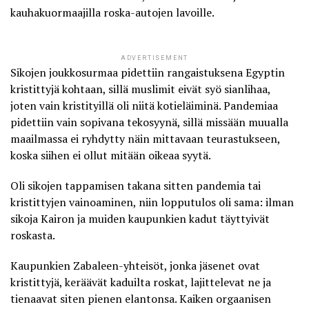
kauhakuormaajilla roska-autojen lavoille.
ADVERTISEMENT
Sikojen joukkosurmaa pidettiin rangaistuksena Egyptin
kristittyjä kohtaan, sillä muslimit eivät syö sianlihaa,
joten vain kristityillä oli niitä kotieläiminä. Pandemiaa
pidettiin vain sopivana tekosyynä, sillä missään muualla
maailmassa ei ryhdytty näin mittavaan teurastukseen,
koska siihen ei ollut mitään oikeaa syytä.
Oli sikojen tappamisen takana sitten pandemia tai
kristittyjen vainoaminen, niin lopputulos oli sama: ilman
sikoja Kairon ja muiden kaupunkien kadut täyttyivät
roskasta.
Kaupunkien Zabaleen-yhteisöt, jonka jäsenet ovat
kristittyjä, keräävät kaduilta roskat, lajittelevat ne ja
tienaavat siten pienen elantonsa. Kaiken orgaanisen