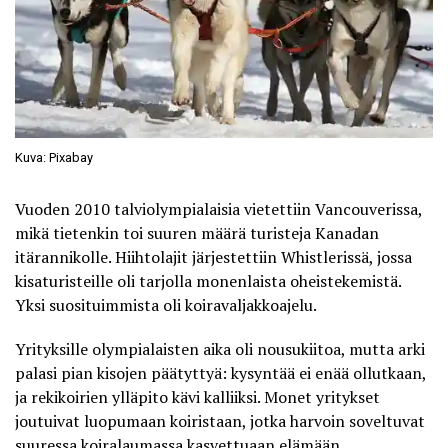
Kuva: Pixabay
Vuoden 2010 talviolympialaisia vietettiin Vancouverissa,
mikä tietenkin toi suuren määrä turisteja Kanadan
itärannikolle. Hiihtolajit järjestettiin Whistlerissä, jossa
kisaturisteille oli tarjolla monenlaista oheistekemistä.
Yksi suosituimmista oli koiravaljakkoajelu.
Yrityksille olympialaisten aika oli nousukiitoa, mutta arki
palasi pian kisojen päätyttyä: kysyntää ei enää ollutkaan,
ja rekikoirien ylläpito kävi kalliiksi. Monet yritykset
joutuivat luopumaan koiristaan, jotka harvoin soveltuvat
suuressa koiralaumassa kasvettuaan elämään