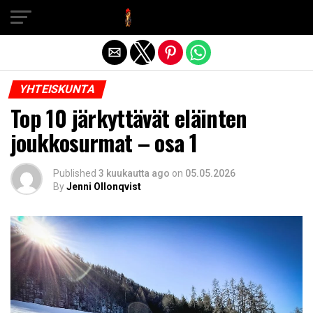
Exit mobile version
YHTEISKUNTA
Top 10 järkyttävät eläinten
joukkosurmat – osa 1
Published
3 kuukautta ago
on
05.05.2026
By
Jenni Ollonqvist