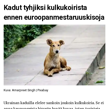
Kadut tyhjiksi kulkukoirista
ennen euroopanmestaruuskisoja
Kuva: Amarpreet Singh | Pixabay
Ukrainan kaduilla elelee sankoin joukoin kulkukoiria. Se ei
anna kaupungeista hirveän hyvää kuvaa, joten turisteja