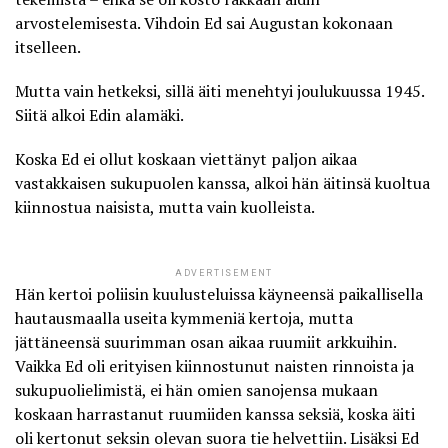
arvostelemisesta. Vihdoin Ed sai Augustan kokonaan
itselleen.
Mutta vain hetkeksi, sillä äiti menehtyi joulukuussa 1945.
Siitä alkoi Edin alamäki.
Koska Ed ei ollut koskaan viettänyt paljon aikaa
vastakkaisen sukupuolen kanssa, alkoi hän äitinsä kuoltua
kiinnostua naisista, mutta vain kuolleista.
ADVERTISEMENT
Hän kertoi poliisin kuulusteluissa käyneensä paikallisella
hautausmaalla useita kymmeniä kertoja, mutta
jättäneensä suurimman osan aikaa ruumiit arkkuihin.
Vaikka Ed oli erityisen kiinnostunut naisten rinnoista ja
sukupuolielimistä, ei hän omien sanojensa mukaan
koskaan harrastanut ruumiiden kanssa seksiä, koska äiti
oli kertonut seksin olevan suora tie helvettiin. Lisäksi Ed