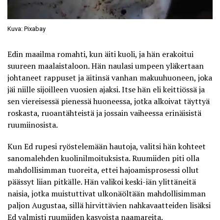
Kuva: Pixabay
Edin maailma romahti, kun äiti kuoli, ja hän erakoitui
suureen maalaistaloon. Hän naulasi umpeen yläkertaan
johtaneet rappuset ja äitinsä vanhan makuuhuoneen, joka
jäi niille sijoilleen vuosien ajaksi. Itse hän eli keittiössä ja
sen viereisessä pienessä huoneessa, jotka alkoivat täyttyä
roskasta, ruoantähteistä ja jossain vaiheessa erinäisistä
ruumiinosista.
Kun Ed rupesi ryöstelemään hautoja, valitsi hän kohteet
sanomalehden kuolinilmoituksista. Ruumiiden piti olla
mahdollisimman tuoreita, ettei hajoamisprosessi ollut
päässyt liian pitkälle. Hän valikoi keski-iän ylittäneitä
naisia, jotka muistuttivat ulkonäöltään mahdollisimman
paljon Augustaa, sillä hirvittävien nahkavaatteiden lisäksi
Ed valmisti ruumiiden kasvoista naamareita.