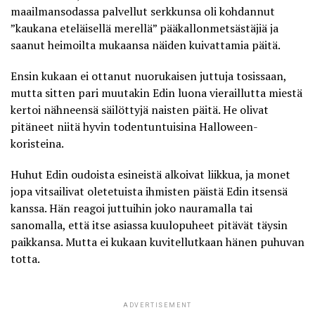
maailmansodassa palvellut serkkunsa oli kohdannut
”kaukana eteläisellä merellä” pääkallonmetsästäjiä ja
saanut heimoilta mukaansa näiden kuivattamia päitä.
Ensin kukaan ei ottanut nuorukaisen juttuja tosissaan,
mutta sitten pari muutakin Edin luona vieraillutta miestä
kertoi nähneensä
säilöttyjä naisten päitä
. He olivat
pitäneet niitä hyvin todentuntuisina Halloween-
koristeina.
Huhut Edin oudoista esineistä alkoivat liikkua, ja monet
jopa vitsailivat oletetuista ihmisten päistä Edin itsensä
kanssa. Hän reagoi juttuihin joko nauramalla tai
sanomalla, että itse asiassa kuulopuheet pitävät täysin
paikkansa. Mutta ei kukaan kuvitellutkaan hänen puhuvan
totta.
ADVERTISEMENT