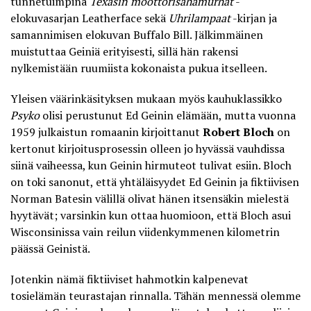
tunnetuimpina
Texasin moottorisahamurhat
-
elokuvasarjan Leatherface sekä
Uhrilampaat
-kirjan ja
samannimisen elokuvan Buffalo Bill. Jälkimmäinen
muistuttaa Geiniä erityisesti, sillä hän rakensi
nylkemistään ruumiista kokonaista pukua itselleen.
Yleisen väärinkäsityksen mukaan myös kauhuklassikko
Psyko
olisi perustunut Ed Geinin elämään, mutta vuonna
1959 julkaistun romaanin kirjoittanut
Robert Bloch
on
kertonut kirjoitusprosessin olleen jo hyvässä vauhdissa
siinä vaiheessa, kun Geinin hirmuteot tulivat esiin. Bloch
on toki sanonut, että yhtäläisyydet Ed Geinin ja fiktiivisen
Norman Batesin välillä olivat hänen itsensäkin mielestä
hyytävät; varsinkin kun ottaa huomioon, että Bloch asui
Wisconsinissa vain reilun viidenkymmenen kilometrin
päässä Geinistä.
Jotenkin nämä fiktiiviset hahmotkin kalpenevat
tosielämän teurastajan rinnalla. Tähän mennessä olemme