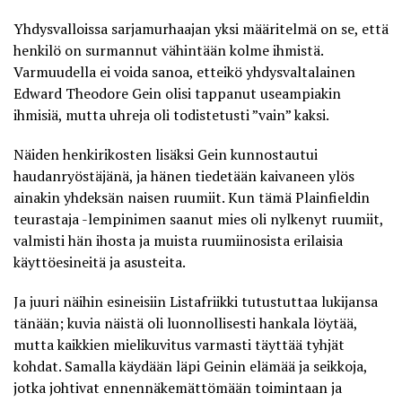
Yhdysvalloissa sarjamurhaajan yksi määritelmä on se, että
henkilö on surmannut vähintään kolme ihmistä.
Varmuudella ei voida sanoa, etteikö yhdysvaltalainen
Edward Theodore Gein olisi tappanut useampiakin
ihmisiä, mutta uhreja oli todistetusti ”vain” kaksi.
Näiden henkirikosten lisäksi Gein kunnostautui
haudanryöstäjänä, ja hänen tiedetään kaivaneen ylös
ainakin yhdeksän naisen ruumiit. Kun tämä Plainfieldin
teurastaja -lempinimen saanut mies oli nylkenyt ruumiit,
valmisti hän ihosta ja muista ruumiinosista erilaisia
käyttöesineitä ja asusteita.
Ja juuri näihin esineisiin
Listafriikki
tutustuttaa lukijansa
tänään; kuvia näistä oli luonnollisesti hankala löytää,
mutta kaikkien mielikuvitus varmasti täyttää tyhjät
kohdat. Samalla käydään läpi Geinin elämää ja seikkoja,
jotka johtivat ennennäkemättömään toimintaan ja