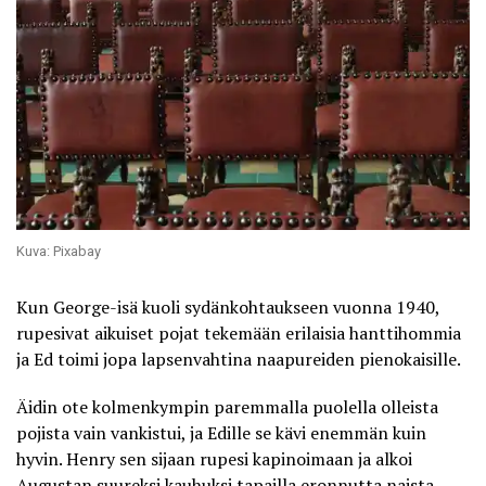
Kuva: Pixabay
Kun George-isä kuoli sydänkohtaukseen vuonna 1940,
rupesivat aikuiset pojat tekemään erilaisia hanttihommia
ja Ed toimi jopa lapsenvahtina naapureiden pienokaisille.
Äidin ote kolmenkympin paremmalla puolella olleista
pojista vain vankistui, ja Edille se kävi enemmän kuin
hyvin. Henry sen sijaan rupesi kapinoimaan ja alkoi
Augustan suureksi kauhuksi tapailla eronnutta naista.