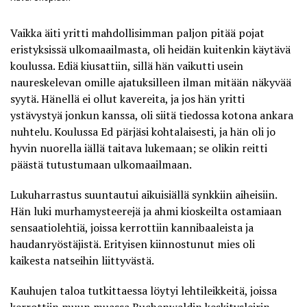
Vaikka äiti yritti mahdollisimman paljon pitää pojat
eristyksissä ulkomaailmasta, oli heidän kuitenkin käytävä
koulussa. Ediä kiusattiin, sillä hän vaikutti usein
naureskelevan omille ajatuksilleen ilman mitään näkyvää
syytä. Hänellä ei ollut kavereita, ja jos hän yritti
ystävystyä jonkun kanssa, oli siitä tiedossa kotona ankara
nuhtelu. Koulussa Ed pärjäsi kohtalaisesti, ja hän oli jo
hyvin nuorella iällä taitava lukemaan; se olikin reitti
päästä tutustumaan ulkomaailmaan.
Lukuharrastus suuntautui aikuisiällä synkkiin aiheisiin.
Hän luki murhamysteerejä ja ahmi kioskeilta ostamiaan
sensaatiolehtiä, joissa kerrottiin kannibaaleista ja
haudanryöstäjistä. Erityisen kiinnostunut mies oli
kaikesta natseihin liittyvästä.
Kauhujen taloa tutkittaessa löytyi lehtileikkeitä, joissa