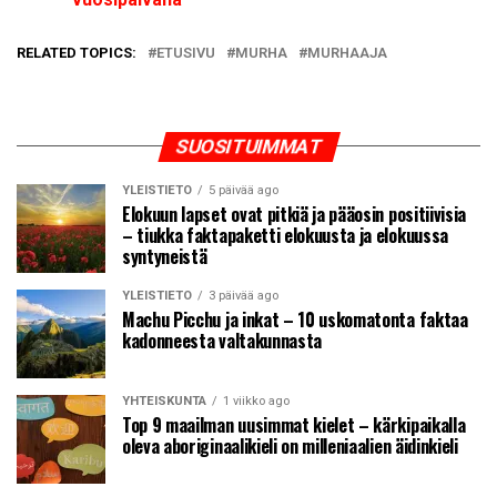
RELATED TOPICS:
ETUSIVU
MURHA
MURHAAJA
SUOSITUIMMAT
YLEISTIETO
5 päivää ago
Elokuun lapset ovat pitkiä ja pääosin positiivisia
– tiukka faktapaketti elokuusta ja elokuussa
syntyneistä
YLEISTIETO
3 päivää ago
Machu Picchu ja inkat – 10 uskomatonta faktaa
kadonneesta valtakunnasta
YHTEISKUNTA
1 viikko ago
Top 9 maailman uusimmat kielet – kärkipaikalla
oleva aboriginaalikieli on milleniaalien äidinkieli