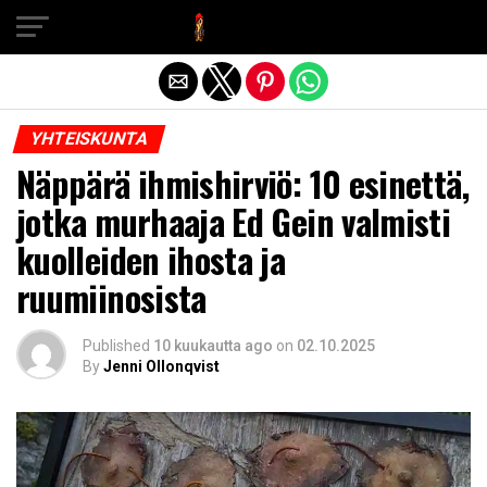
Exit mobile version
YHTEISKUNTA
Näppärä ihmishirviö: 10 esinettä,
jotka murhaaja Ed Gein valmisti
kuolleiden ihosta ja
ruumiinosista
Published
10 kuukautta ago
on
02.10.2025
By
Jenni Ollonqvist