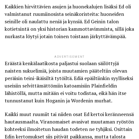
Kaikkien hirvittävien asujen ja huonekalujen lisäksi Ed oli
valmistanut ruumiinosista seinäkoristeita: huoneiden
seinille oli naulattu neniä ja kynsiä. Ed Geinin talon
kotietsintä on yksi historian kammottavimmista, sillä joka
nurkasta löytyi jotain toinen toistaan järkyttävämpää.
ADVERTISEMENT
Eräästä kenkälaatikosta paljastui suolaan säilöttyjä
naisten sukuelimiä, joista muutamien pääteltiin olevan
peräisin teini-ikäisiltä tytöiltä. Ediä epäiltiinkin syylliseksi
useisiin selvittämättömiin katoamisiin Plainfieldin
lähistöllä, mutta mitään ei voitu todistaa, eikä hän itse
tunnustanut kuin Hoganin ja Wordenin murhat.
Kaikki muut ruumiit tai niiden osat Ed kertoi keränneensä
hautausmaalta. Viranomaiset avasivat muutaman ryöstön
kohteeksi ilmoitetun haudan todeten ne tyhjiksi. Osittain
Edin kertomukset siis pitivät paikkansa, mutta talosta