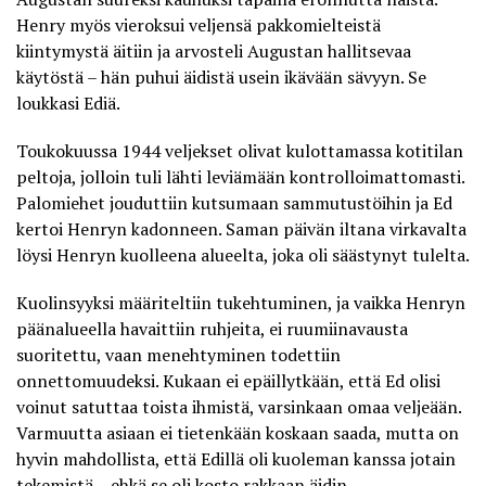
Henry myös vieroksui veljensä pakkomielteistä
kiintymystä äitiin ja arvosteli Augustan hallitsevaa
käytöstä – hän puhui äidistä usein ikävään sävyyn. Se
loukkasi Ediä.
Toukokuussa 1944 veljekset olivat kulottamassa kotitilan
peltoja, jolloin tuli lähti leviämään kontrolloimattomasti.
Palomiehet jouduttiin kutsumaan sammutustöihin ja Ed
kertoi Henryn kadonneen. Saman päivän iltana virkavalta
löysi Henryn kuolleena alueelta, joka oli säästynyt tulelta.
Kuolinsyyksi määriteltiin tukehtuminen, ja vaikka Henryn
päänalueella havaittiin ruhjeita, ei ruumiinavausta
suoritettu, vaan menehtyminen todettiin
onnettomuudeksi. Kukaan ei epäillytkään, että Ed olisi
voinut satuttaa toista ihmistä, varsinkaan omaa veljeään.
Varmuutta asiaan ei tietenkään koskaan saada, mutta on
hyvin mahdollista, että Edillä oli kuoleman kanssa jotain
tekemistä – ehkä se oli kosto rakkaan äidin