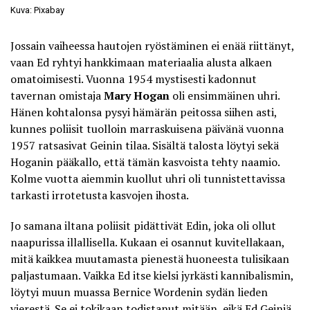
Kuva: Pixabay
Jossain vaiheessa hautojen ryöstäminen ei enää riittänyt,
vaan Ed ryhtyi hankkimaan materiaalia alusta alkaen
omatoimisesti. Vuonna 1954 mystisesti kadonnut
tavernan omistaja
Mary Hogan
oli ensimmäinen uhri.
Hänen kohtalonsa pysyi hämärän peitossa siihen asti,
kunnes poliisit tuolloin marraskuisena päivänä vuonna
1957 ratsasivat Geinin tilaa. Sisältä talosta löytyi sekä
Hoganin pääkallo, että tämän kasvoista tehty naamio.
Kolme vuotta aiemmin kuollut uhri oli tunnistettavissa
tarkasti irrotetusta kasvojen ihosta.
Jo samana iltana poliisit pidättivät Edin, joka oli ollut
naapurissa illallisella. Kukaan ei osannut kuvitellakaan,
mitä kaikkea muutamasta pienestä huoneesta tulisikaan
paljastumaan. Vaikka Ed itse kielsi jyrkästi kannibalismin,
löytyi muun muassa Bernice Wordenin sydän lieden
vierestä. Se ei tokikaan todistanut mitään, eikä Ed Geiniä