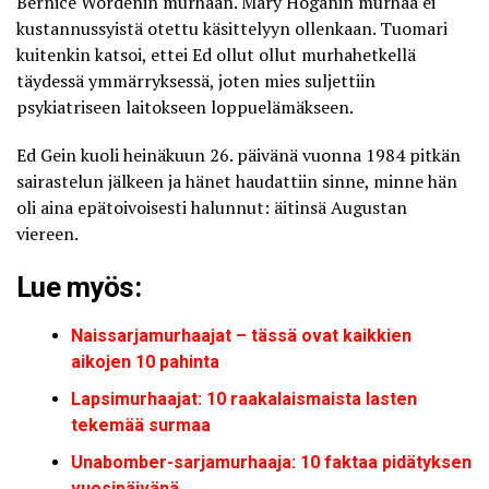
Bernice Wordenin murhaan. Mary Hoganin murhaa ei
kustannussyistä otettu käsittelyyn ollenkaan. Tuomari
kuitenkin katsoi, ettei Ed ollut ollut murhahetkellä
täydessä ymmärryksessä, joten mies suljettiin
psykiatriseen laitokseen loppuelämäkseen.
Ed Gein kuoli
heinäkuun 26. päivänä vuonna 1984 pitkän
sairastelun jälkeen ja hänet haudattiin sinne, minne hän
oli aina epätoivoisesti halunnut: äitinsä Augustan
viereen.
Lue myös:
Naissarjamurhaajat – tässä ovat kaikkien
aikojen 10 pahinta
Lapsimurhaajat: 10 raakalaismaista lasten
tekemää surmaa
Unabomber-sarjamurhaaja: 10 faktaa pidätyksen
vuosipäivänä