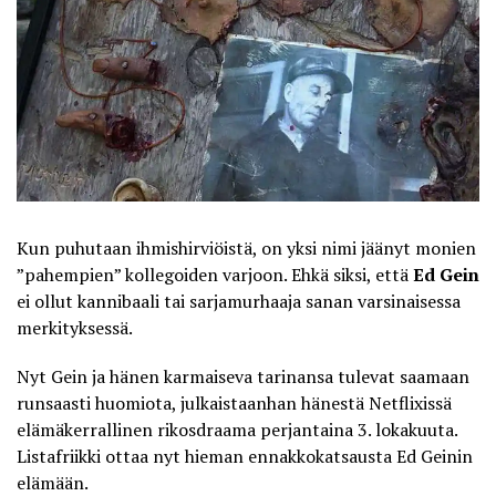
Kun puhutaan ihmishirviöistä, on yksi nimi jäänyt monien
”pahempien” kollegoiden varjoon. Ehkä siksi, että
Ed Gein
ei ollut kannibaali tai sarjamurhaaja sanan varsinaisessa
merkityksessä.
Nyt Gein ja hänen karmaiseva tarinansa tulevat saamaan
runsaasti huomiota, julkaistaanhan hänestä Netflixissä
elämäkerrallinen rikosdraama perjantaina 3. lokakuuta.
Listafriikki ottaa nyt hieman ennakkokatsausta Ed Geinin
elämään.