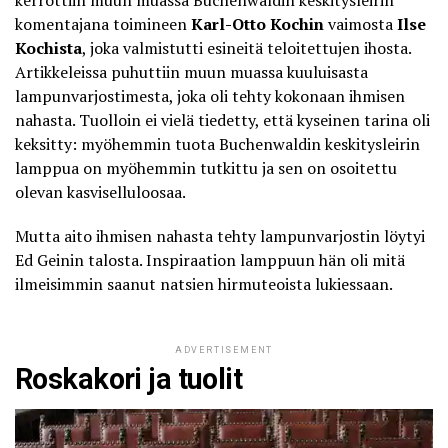
kerrottiin muun muassa Buchenwaldin keskitysleirin
komentajana toimineen
Karl-Otto Kochin
vaimosta
Ilse
Kochista
, joka valmistutti esineitä teloitettujen ihosta.
Artikkeleissa puhuttiin muun muassa kuuluisasta
lampunvarjostimesta, joka oli tehty kokonaan ihmisen
nahasta. Tuolloin ei vielä tiedetty, että kyseinen tarina oli
keksitty: myöhemmin tuota Buchenwaldin keskitysleirin
lamppua on myöhemmin tutkittu ja sen on osoitettu
olevan kasviselluloosaa.
Mutta aito ihmisen nahasta tehty lampunvarjostin löytyi
Ed Geinin talosta. Inspiraation lamppuun hän oli mitä
ilmeisimmin saanut natsien hirmuteoista lukiessaan.
ADVERTISEMENT
Roskakori ja tuolit