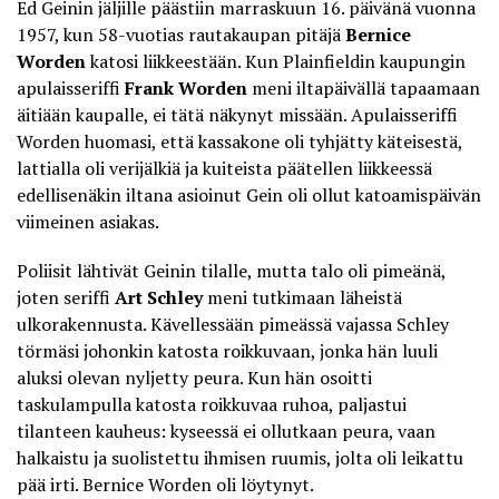
Ed Geinin
jäljille päästiin marraskuun 16. päivänä vuonna
1957, kun 58-vuotias rautakaupan pitäjä
Bernice
Worden
katosi liikkeestään. Kun Plainfieldin kaupungin
apulaisseriffi
Frank Worden
meni iltapäivällä tapaamaan
äitiään kaupalle, ei tätä näkynyt missään. Apulaisseriffi
Worden huomasi, että kassakone oli tyhjätty käteisestä,
lattialla oli verijälkiä ja kuiteista päätellen liikkeessä
edellisenäkin iltana asioinut Gein oli ollut katoamispäivän
viimeinen asiakas.
Poliisit lähtivät Geinin tilalle, mutta talo oli pimeänä,
joten seriffi
Art Schley
meni tutkimaan läheistä
ulkorakennusta. Kävellessään pimeässä vajassa Schley
törmäsi johonkin katosta roikkuvaan, jonka hän luuli
aluksi olevan nyljetty peura. Kun hän osoitti
taskulampulla katosta roikkuvaa ruhoa, paljastui
tilanteen kauheus: kyseessä ei ollutkaan peura, vaan
halkaistu ja suolistettu ihmisen ruumis, jolta oli leikattu
pää irti.
Bernice Worden
oli löytynyt.