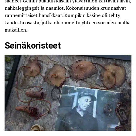
saaneet Geinin pukuun kasaan ylävartalon kattavan liivin,
nahkaleggingsit ja naamiot. Kokonaisuuden kruunasivat
rannemittaiset hansikkaat. Kumpikin käsine oli tehty
kahdesta osasta, jotka oli ommeltu yhteen sormien mallia
mukaillen.
Seinäkoristeet