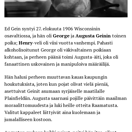
Ed Gein syntyi 27. elokuuta 1906 Wisconsinin
osavaltiossa, ja hän oli
George
ja
Augusta Geinin
toinen
poika;
Henry
-veli oli viisi vuotta vanhempi. Pahasti
alkoholisoitunut George oli väkivaltainen poikiaan
kohtaan, ja perheen päänä toimi
Augusta-äiti
, joka oli
fanaattinen uskovainen ja manipuloiva määräilijä.
Hän halusi perheen muuttavan kauas kaupungin
houkutuksista, joten kun pojat olivat vielä pieniä,
asettuivat Geinit asumaan syrjäiselle maatilalle
Plainfieldiin. Augusta saarnasi pojille päivittäin maailman
moraalittomuudesta ja luki heille otteita Raamatusta.
Valitut kappaleet liittyivät aina kuolemaan ja
jumalalliseen kostoon.