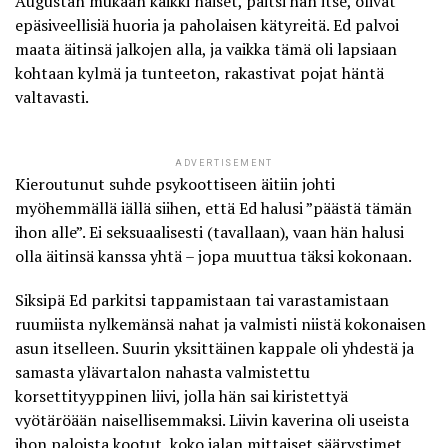
Augustan mukaan kaikki naiset, paitsi hän itse, olivat
epäsiveellisiä huoria ja paholaisen kätyreitä. Ed palvoi
maata äitinsä jalkojen alla, ja vaikka tämä oli lapsiaan
kohtaan kylmä ja tunteeton, rakastivat pojat häntä
valtavasti.
ADVERTISEMENT
Kieroutunut suhde psykoottiseen äitiin johti
myöhemmällä iällä siihen, että Ed halusi ”päästä tämän
ihon alle”. Ei seksuaalisesti (tavallaan), vaan hän halusi
olla äitinsä kanssa yhtä – jopa muuttua täksi kokonaan.
Siksipä Ed parkitsi tappamistaan tai varastamistaan
ruumiista nylkemänsä nahat ja valmisti niistä kokonaisen
asun itselleen. Suurin yksittäinen kappale oli yhdestä ja
samasta ylävartalon nahasta valmistettu
korsettityyppinen liivi, jolla hän sai kiristettyä
vyötäröään naisellisemmaksi. Liivin kaverina oli useista
ihon paloista kootut, koko jalan mittaiset säärystimet,