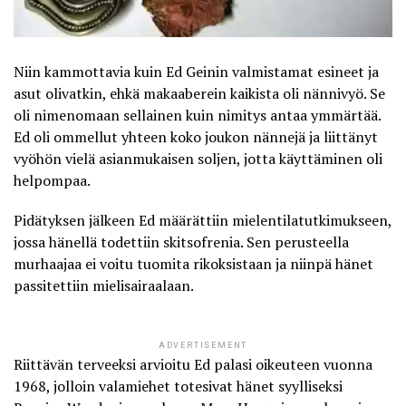
Niin kammottavia kuin Ed Geinin valmistamat esineet ja
asut olivatkin, ehkä makaaberein kaikista oli nännivyö. Se
oli nimenomaan sellainen kuin nimitys antaa ymmärtää.
Ed oli ommellut yhteen koko joukon nännejä ja liittänyt
vyöhön vielä asianmukaisen soljen, jotta käyttäminen oli
helpompaa.
Pidätyksen jälkeen Ed määrättiin mielentilatutkimukseen,
jossa hänellä todettiin skitsofrenia. Sen perusteella
murhaajaa ei voitu tuomita rikoksistaan ja niinpä hänet
passitettiin mielisairaalaan.
ADVERTISEMENT
Riittävän terveeksi arvioitu Ed palasi oikeuteen vuonna
1968, jolloin valamiehet totesivat hänet syylliseksi