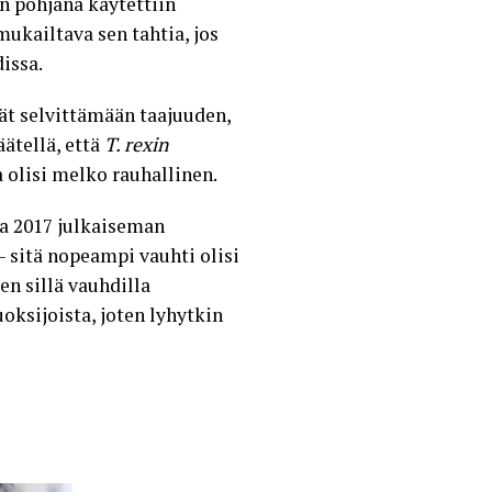
n pohjana käytettiin
mukailtava sen tahtia, jos
issa.
ät selvittämään taajuuden,
ätellä, että
T. rexin
 olisi melko rauhallinen.
a 2017 julkaiseman
– sitä nopeampi vauhti olisi
n sillä vauhdilla
oksijoista, joten lyhytkin