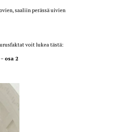
vien, saaliin perässä uivien
rusfaktat voit lukea tästä:
 – osa 2