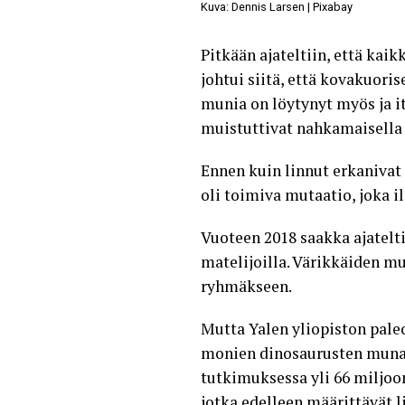
Kuva: Dennis Larsen | Pixabay
Pitkään ajateltiin, että kai
johtui siitä, että kovakuor
munia on löytynyt myös ja it
muistuttivat nahkamaisella 
Ennen kuin linnut erkanivat
oli toimiva mutaatio, joka 
Vuoteen 2018 saakka ajatelti
matelijoilla. Värikkäiden mu
ryhmäkseen.
Mutta Yalen yliopiston pal
monien
dinosaurusten munat
tutkimuksessa yli 66 miljoo
jotka edelleen määrittävät l