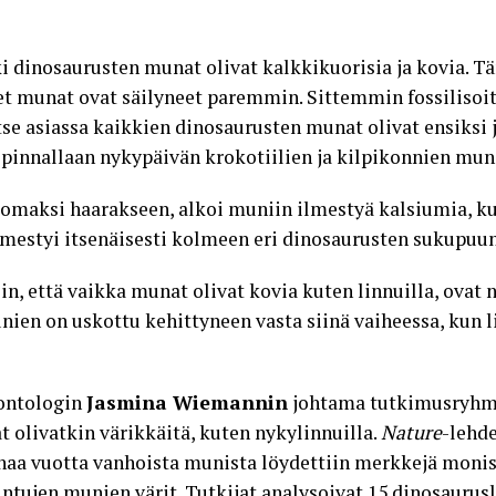
kki dinosaurusten munat olivat kalkkikuorisia ja kovia. 
iset munat ovat säilyneet paremmin. Sittemmin fossiliso
se asiassa kaikkien dinosaurusten munat olivat ensiksi j
pinnallaan nykypäivän krokotiilien ja kilpikonnien mun
 omaksi haarakseen, alkoi muniin ilmestyä kalsiumia, ku
ilmestyi itsenäisesti kolmeen eri dinosaurusten sukupuu
in, että vaikka munat olivat kovia kuten linnuilla, ovat n
nien on uskottu kehittyneen vasta siinä vaiheessa, kun 
eontologin
Jasmina Wiemannin
johtama tutkimusryhmä 
 olivatkin värikkäitä
, kuten nykylinnuilla.
Nature
-lehde
naa vuotta vanhoista munista löydettiin merkkejä moni
intujen munien värit. Tutkijat analysoivat 15 dinosaurusl