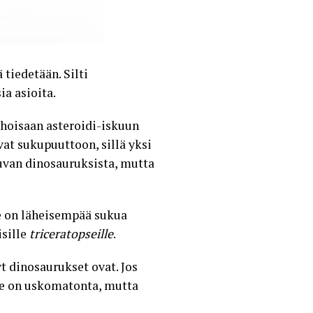
tiedetään. Silti
ia asioita.
uhoisaan asteroidi-iskuun
vat sukupuuttoon, sillä yksi
van dinosauruksista, mutta
se on läheisempää sukua
isille
triceratopseille
.
yt dinosaurukset ovat. Jos
 Se on uskomatonta, mutta