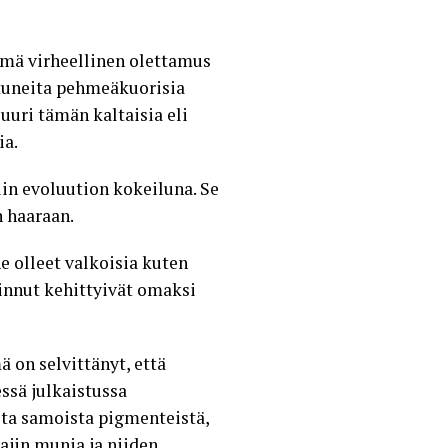
Tämä virheellinen olettamus
ituneita pehmeäkuorisia
uuri tämän kaltaisia eli
ia.
in evoluution kokeiluna. Se
n haaraan.
e olleet valkoisia kuten
linnut kehittyivät omaksi
on selvittänyt, että
ssä julkaistussa
sta samoista pigmenteistä,
ajin munia ja niiden