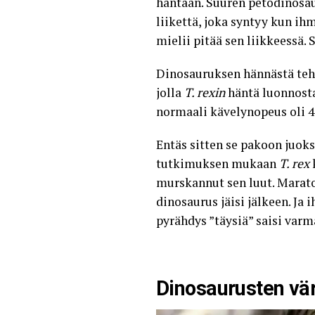
häntään. Suuren petodinosau
liikettä, joka syntyy kun ih
mielii pitää sen liikkeessä
Dinosauruksen hännästä tehd
jolla
T. rexin
häntä luonnosta
normaali kävelynopeus oli 4
Entäs sitten se pakoon juo
tutkimuksen mukaan
T. rex
murskannut sen luut. Marato
dinosaurus jäisi jälkeen. Ja
pyrähdys ”täysiä” saisi var
Dinosaurusten vä