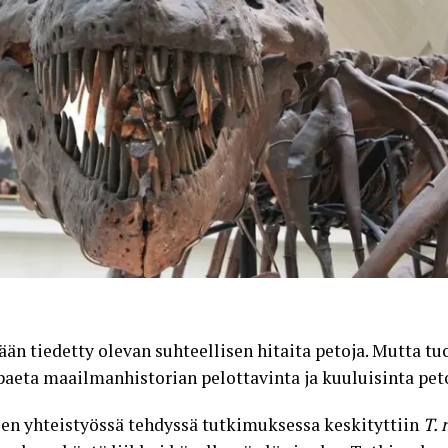
ään tiedetty olevan suhteellisen
hitaita petoja
. Mutta t
paeta maailmanhistorian pelottavinta ja kuuluisinta pet
en yhteistyössä tehdyssä tutkimuksessa keskityttiin
T. 