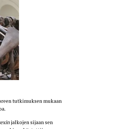
uoreen tutkimuksen mukaan
oa.
rexin
jalkojen sijaan sen