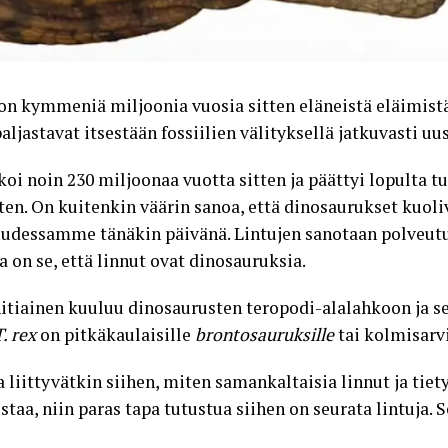
n kymmeniä miljoonia vuosia sitten eläneistä eläimistä 
aljastavat itsestään fossiilien välityksellä jatkuvasti uus
oi noin 230 miljoonaa vuotta sitten ja päättyi lopulta t
ten. On kuitenkin väärin sanoa, että dinosaurukset kuoli
udessamme tänäkin päivänä. Lintujen sanotaan polveutu
a on se, että
linnut ovat dinosauruksia
.
nitiainen kuuluu dinosaurusten teropodi-alalahkoon ja 
T. rex
on pitkäkaulaisille
brontosauruksille
tai kolmisarv
 liittyvätkin siihen, miten samankaltaisia linnut ja tiet
taa, niin paras tapa tutustua siihen on seurata lintuja.