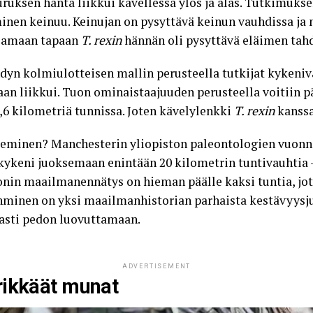
ruksen häntä liikkui kävellessä ylös ja alas. Tutkimukse
minen keinuu. Keinujan on pysyttävä keinun vauhdissa ja 
. Samaan tapaan
T. rexin
hännän oli pysyttävä eläimen tahd
yn kolmiulotteisen mallin perusteella tutkijat kykeniv
an liikkui. Tuon ominaistaajuuden perusteella voitiin pä
,6 kilometriä tunnissa. Joten kävelylenkki
T. rexin
kanssa
kseminen? Manchesterin yliopiston paleontologien vuonn
kykeni
juoksemaan enintään 20 kilometrin tuntivauhtia
nin maailmanennätys on hieman päälle kaksi tuntia, jote
 ihminen on yksi maailmanhistorian parhaista kestävyysju
masti pedon luovuttamaan.
ADVERTISEMENT
rikkäät munat