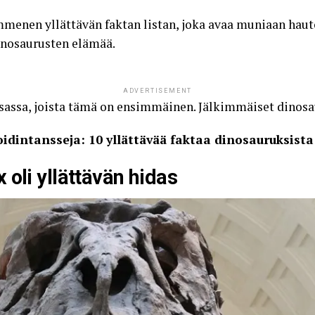
mmenen yllättävän faktan listan, joka avaa muniaan hauto
inosaurusten elämää.
ADVERTISEMENT
osassa, joista tämä on ensimmäinen. Jälkimmäiset dinosau
oidintansseja: 10 yllättävää faktaa dinosauruksista
 oli yllättävän hidas