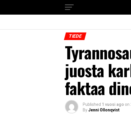
TIEDE
Tyrannosau
juosta kar
faktaa din
Published
1 vuosi ago
on
By
Jenni Ollonqvist