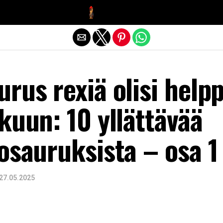
Exit mobile version
rus rexiä olisi help
kuun: 10 yllättävää
osauruksista – osa 1
27.05.2025