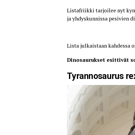
Listafriikki
tarjoilee nyt ky
ja yhdyskunnissa pesivien d
Lista julkaistaan kahdessa 
Dinosaurukset esittivät s
Tyrannosaurus rex