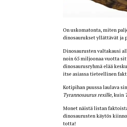
On uskomatonta, miten paljo
dinosaurukset yllättävät ja p
Dinosaurusten valtakausi alk
noin 65 miljoonaa vuotta sit
dinosaurusryhmä elää kesku
itse asiassa tieteellinen fakt
Kotipihan puussa laulava si
Tyrannosaurus rexille
, kuin
Monet näistä listan faktoista
dinosaurusten käytös kiinnos
totta!