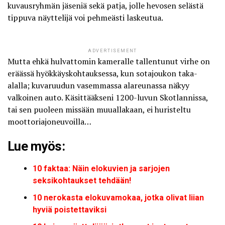
kuvausryhmän jäseniä sekä patja, jolle hevosen selästä
tippuva näyttelijä voi pehmeästi laskeutua.
ADVERTISEMENT
Mutta ehkä hulvattomin kameralle tallentunut virhe on
eräässä hyökkäyskohtauksessa, kun sotajoukon taka-
alalla; kuvaruudun vasemmassa alareunassa näkyy
valkoinen auto. Käsittääkseni 1200-luvun Skotlannissa,
tai sen puoleen missään muuallakaan, ei huristeltu
moottoriajoneuvoilla…
Lue myös:
10 faktaa: Näin elokuvien ja sarjojen
seksikohtaukset tehdään!
10 nerokasta elokuvamokaa, jotka olivat liian
hyviä poistettaviksi