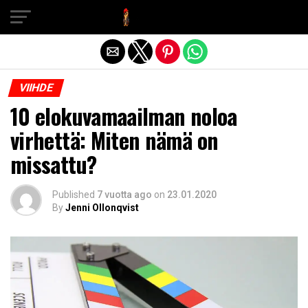
Exit mobile version
VIIHDE
10 elokuvamaailman noloa
virhettä: Miten nämä on
missattu?
Published
7 vuotta ago
on
23.01.2020
By
Jenni Ollonqvist