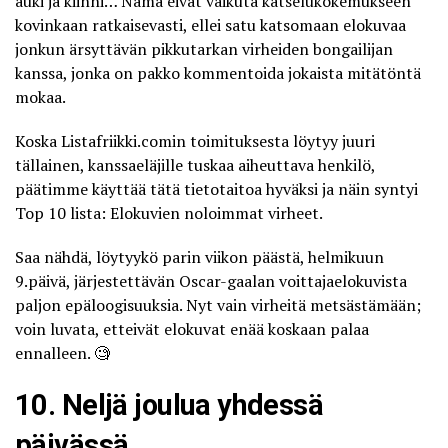
auki ja kiinni… Nämä eivät vaikuta katselukokemukseen
kovinkaan ratkaisevasti, ellei satu katsomaan elokuvaa
jonkun ärsyttävän pikkutarkan virheiden bongailijan
kanssa, jonka on pakko kommentoida jokaista mitätöntä
mokaa.
Koska
Listafriikki.comin
toimituksesta löytyy juuri
tällainen, kanssaeläjille tuskaa aiheuttava henkilö,
päätimme käyttää tätä tietotaitoa hyväksi ja näin syntyi
Top 10 lista: Elokuvien noloimmat virheet.
Saa nähdä, löytyykö parin viikon päästä, helmikuun
9.päivä, järjestettävän
Oscar-gaalan
voittajaelokuvista
paljon epäloogisuuksia. Nyt vain virheitä metsästämään;
voin luvata, etteivät
elokuvat
enää koskaan palaa
ennalleen. 🧐
10. Neljä joulua yhdessä
päivässä