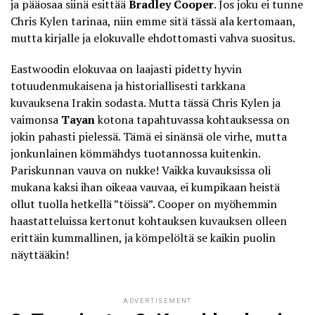
ja pääosaa siinä esittää
Bradley Cooper
. Jos joku ei tunne
Chris Kylen tarinaa, niin emme sitä tässä ala kertomaan,
mutta kirjalle ja elokuvalle ehdottomasti vahva suositus.
Eastwoodin elokuvaa on laajasti pidetty hyvin
totuudenmukaisena ja historiallisesti tarkkana
kuvauksena Irakin sodasta. Mutta tässä Chris Kylen ja
vaimonsa
Tayan
kotona tapahtuvassa kohtauksessa on
jokin pahasti pielessä. Tämä ei sinänsä ole virhe, mutta
jonkunlainen kömmähdys tuotannossa kuitenkin.
Pariskunnan vauva on nukke! Vaikka kuvauksissa oli
mukana kaksi ihan oikeaa vauvaa, ei kumpikaan heistä
ollut tuolla hetkellä ”töissä”. Cooper on myöhemmin
haastatteluissa kertonut kohtauksen kuvauksen olleen
erittäin kummallinen, ja kömpelöltä se kaikin puolin
näyttääkin!
ADVERTISEMENT