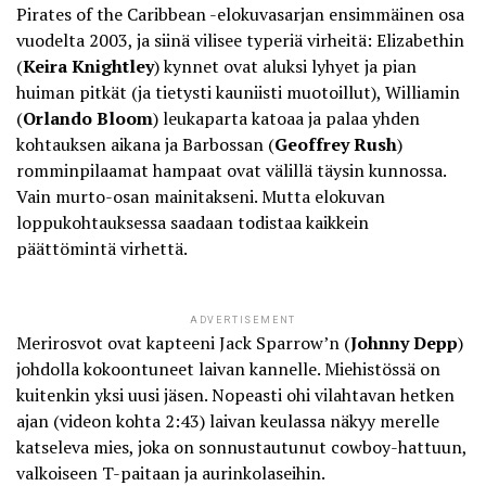
Pirates of the Caribbean -elokuvasarjan ensimmäinen osa
vuodelta 2003, ja siinä vilisee typeriä virheitä: Elizabethin
(
Keira Knightley
) kynnet ovat aluksi lyhyet ja pian
huiman pitkät (ja tietysti kauniisti muotoillut), Williamin
(
Orlando Bloom
) leukaparta katoaa ja palaa yhden
kohtauksen aikana ja Barbossan (
Geoffrey Rush
)
romminpilaamat hampaat ovat välillä täysin kunnossa.
Vain murto-osan mainitakseni. Mutta elokuvan
loppukohtauksessa saadaan todistaa kaikkein
päättömintä virhettä.
ADVERTISEMENT
Merirosvot ovat kapteeni Jack Sparrow’n (
Johnny Depp
)
johdolla kokoontuneet laivan kannelle. Miehistössä on
kuitenkin yksi uusi jäsen. Nopeasti ohi vilahtavan hetken
ajan (videon kohta 2:43) laivan keulassa näkyy merelle
katseleva mies, joka on sonnustautunut cowboy-hattuun,
valkoiseen T-paitaan ja aurinkolaseihin.