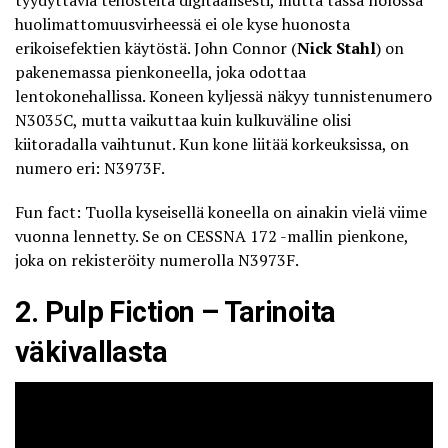
huolimattomuusvirheessä ei ole kyse huonosta
erikoisefektien käytöstä. John Connor (
Nick Stahl
) on
pakenemassa pienkoneella, joka odottaa
lentokonehallissa. Koneen kyljessä näkyy tunnistenumero
N3035C, mutta vaikuttaa kuin kulkuväline olisi
kiitoradalla vaihtunut. Kun kone liitää korkeuksissa, on
numero eri: N3973F.
Fun fact: Tuolla kyseisellä koneella on ainakin vielä
viime
vuonna lennetty
. Se on CESSNA 172 -mallin pienkone,
joka on rekisteröity numerolla N3973F.
2. Pulp Fiction – Tarinoita
väkivallasta