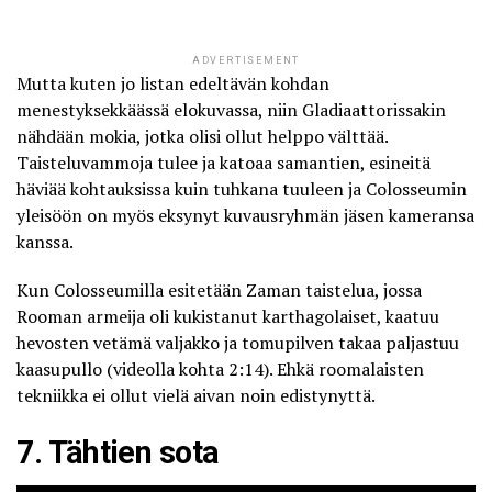
ADVERTISEMENT
Mutta kuten jo listan edeltävän kohdan
menestyksekkäässä elokuvassa, niin Gladiaattorissakin
nähdään mokia, jotka olisi ollut helppo välttää.
Taisteluvammoja tulee ja katoaa samantien, esineitä
häviää kohtauksissa kuin tuhkana tuuleen ja Colosseumin
yleisöön on myös eksynyt kuvausryhmän jäsen kameransa
kanssa.
Kun Colosseumilla esitetään Zaman taistelua, jossa
Rooman armeija oli kukistanut karthagolaiset, kaatuu
hevosten vetämä valjakko ja tomupilven takaa paljastuu
kaasupullo (videolla kohta 2:14). Ehkä roomalaisten
tekniikka ei ollut vielä aivan noin edistynyttä.
7. Tähtien sota