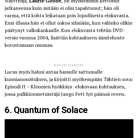
Näyttelijä,
Laurie Goode
, on myöhemmin
kertonut
jatkaneensa kuin mitään ei olisi tapahtunut; hän oli
varma, että kohta leikataan pois lopullisesta elokuvasta.
Ensi-illassa hän ei ollut uskoa silmiään, kun vahinko olikin
päätynyt valkokankaalle. Kun elokuvasta tehtiin DVD-
versio vuonna 2004, lisättiin kohtaukseen äänitehoste
korostamaan osumaa.
ADVERTISEMENT
Lucas myös halusi antaa hassulle sattumalle
kunnianosoituksen, ja kirjoitti myöhempään Tähtien sota:
Episodi II – Kloonien hyökkäys -elokuvaan kohtauksen,
jossa palkkionmetsästäjä Jango Fett lyö päänsä oveen.
6. Quantum of Solace