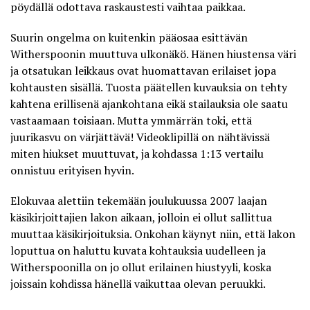
pöydällä odottava raskaustesti vaihtaa paikkaa.
Suurin ongelma on kuitenkin pääosaa esittävän
Witherspoonin muuttuva ulkonäkö. Hänen hiustensa väri
ja otsatukan leikkaus ovat huomattavan erilaiset jopa
kohtausten sisällä. Tuosta päätellen kuvauksia on tehty
kahtena erillisenä ajankohtana eikä stailauksia ole saatu
vastaamaan toisiaan. Mutta ymmärrän toki, että
juurikasvu on värjättävä! Videoklipillä on nähtävissä
miten hiukset muuttuvat, ja kohdassa 1:13 vertailu
onnistuu erityisen hyvin.
Elokuvaa alettiin tekemään joulukuussa 2007 laajan
käsikirjoittajien lakon aikaan, jolloin ei ollut sallittua
muuttaa käsikirjoituksia. Onkohan käynyt niin, että lakon
loputtua on haluttu kuvata kohtauksia uudelleen ja
Witherspoonilla on jo ollut erilainen hiustyyli, koska
joissain kohdissa hänellä vaikuttaa olevan peruukki.