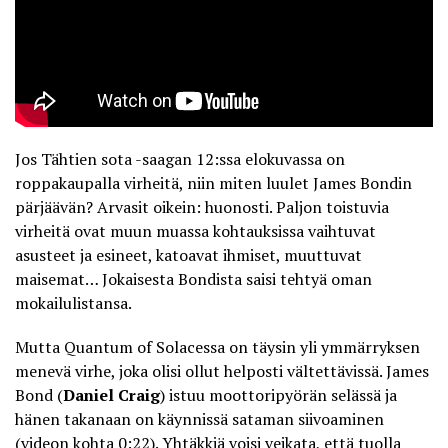
Jos Tähtien sota -saagan 12:ssa elokuvassa on
roppakaupalla virheitä, niin miten luulet James Bondin
pärjäävän? Arvasit oikein: huonosti. Paljon toistuvia
virheitä ovat muun muassa kohtauksissa vaihtuvat
asusteet ja esineet, katoavat ihmiset, muuttuvat
maisemat… Jokaisesta Bondista saisi tehtyä oman
mokailulistansa.
Mutta Quantum of Solacessa on täysin yli ymmärryksen
menevä virhe, joka olisi ollut helposti vältettävissä. James
Bond (
Daniel Craig
) istuu moottoripyörän selässä ja
hänen takanaan on käynnissä sataman siivoaminen
(videon kohta 0:22). Yhtäkkiä voisi veikata, että tuolla