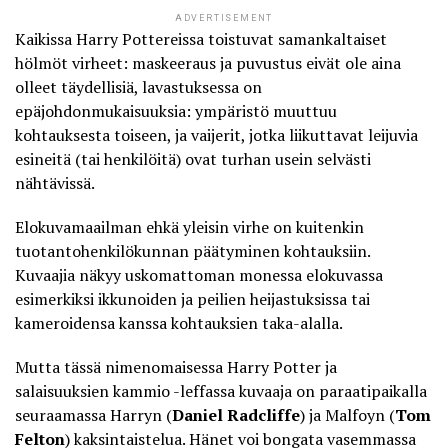
ADVERTISEMENT
Kaikissa Harry Pottereissa toistuvat samankaltaiset
hölmöt virheet: maskeeraus ja puvustus eivät ole aina
olleet täydellisiä, lavastuksessa on
epäjohdonmukaisuuksia: ympäristö muuttuu
kohtauksesta toiseen, ja vaijerit, jotka liikuttavat leijuvia
esineitä (tai henkilöitä) ovat turhan usein selvästi
nähtävissä.
Elokuvamaailman ehkä yleisin virhe on kuitenkin
tuotantohenkilökunnan päätyminen kohtauksiin.
Kuvaajia näkyy uskomattoman monessa elokuvassa
esimerkiksi ikkunoiden ja peilien heijastuksissa tai
kameroidensa kanssa kohtauksien taka-alalla.
Mutta tässä nimenomaisessa Harry Potter ja
salaisuuksien kammio -leffassa kuvaaja on paraatipaikalla
seuraamassa Harryn (
Daniel Radcliffe
) ja Malfoyn (
Tom
Felton
) kaksintaistelua. Hänet voi bongata vasemmassa