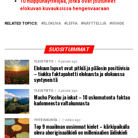
10 huippunäyttelijää, jotka ovat joutuneet
elokuvan kuvauksissa hengenvaaraan
RELATED TOPICS:
ELOKUVA
LEFFA
NÄYTTELIJÄ
VIIHDE
SUOSITUIMMAT
YLEISTIETO
4 päivää ago
Elokuun lapset ovat pitkiä ja pääosin positiivisia
– tiukka faktapaketti elokuusta ja elokuussa
syntyneistä
YLEISTIETO
2 päivää ago
Machu Picchu ja inkat – 10 uskomatonta faktaa
kadonneesta valtakunnasta
YHTEISKUNTA
1 viikko ago
Top 9 maailman uusimmat kielet – kärkipaikalla
oleva aboriginaalikieli on milleniaalien äidinkieli