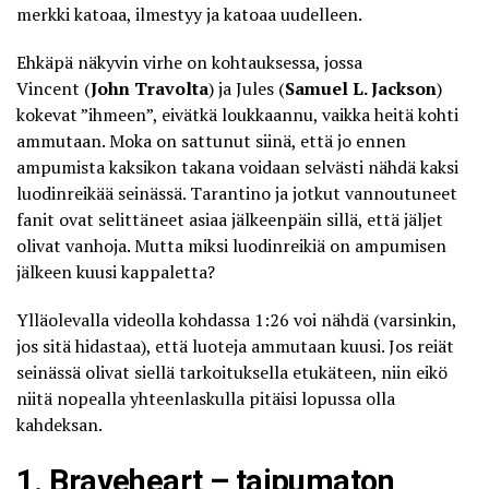
merkki katoaa, ilmestyy ja katoaa uudelleen.
Ehkäpä näkyvin virhe on kohtauksessa, jossa
Vincent (
John Travolta
) ja Jules (
Samuel L. Jackson
)
kokevat ”ihmeen”, eivätkä loukkaannu, vaikka heitä kohti
ammutaan. Moka on sattunut siinä, että jo ennen
ampumista kaksikon takana voidaan selvästi nähdä kaksi
luodinreikää seinässä. Tarantino ja jotkut vannoutuneet
fanit ovat selittäneet asiaa jälkeenpäin sillä, että jäljet
olivat vanhoja. Mutta miksi luodinreikiä on ampumisen
jälkeen kuusi kappaletta?
Ylläolevalla videolla kohdassa 1:26 voi nähdä (varsinkin,
jos sitä hidastaa), että luoteja ammutaan kuusi. Jos reiät
seinässä olivat siellä tarkoituksella etukäteen, niin eikö
niitä nopealla yhteenlaskulla pitäisi lopussa olla
kahdeksan.
1. Braveheart – taipumaton