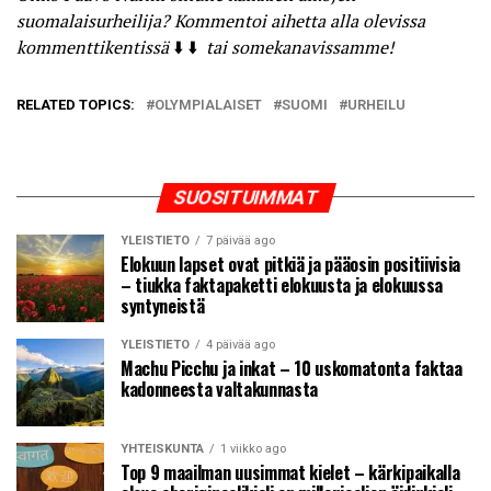
suomalaisurheilija? Kommentoi aihetta alla olevissa
kommenttikentissä
⬇️ ⬇️
tai somekanavissamme!
RELATED TOPICS:
OLYMPIALAISET
SUOMI
URHEILU
SUOSITUIMMAT
YLEISTIETO
7 päivää ago
Elokuun lapset ovat pitkiä ja pääosin positiivisia
– tiukka faktapaketti elokuusta ja elokuussa
syntyneistä
YLEISTIETO
4 päivää ago
Machu Picchu ja inkat – 10 uskomatonta faktaa
kadonneesta valtakunnasta
YHTEISKUNTA
1 viikko ago
Top 9 maailman uusimmat kielet – kärkipaikalla