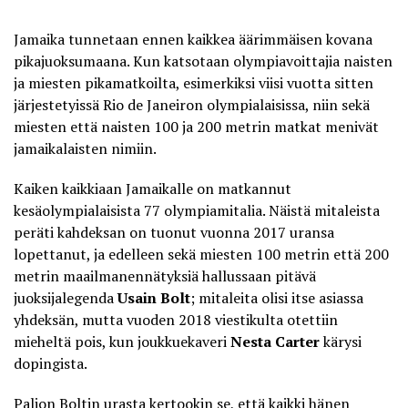
Jamaika tunnetaan ennen kaikkea äärimmäisen kovana
pikajuoksumaana. Kun katsotaan olympiavoittajia naisten
ja miesten pikamatkoilta, esimerkiksi viisi vuotta sitten
järjestetyissä Rio de Janeiron olympialaisissa, niin sekä
miesten että naisten 100 ja 200 metrin matkat menivät
jamaikalaisten nimiin.
Kaiken kaikkiaan Jamaikalle on matkannut
kesäolympialaisista 77 olympiamitalia. Näistä mitaleista
peräti kahdeksan on tuonut vuonna 2017 uransa
lopettanut, ja edelleen sekä miesten 100 metrin että 200
metrin maailmanennätyksiä hallussaan pitävä
juoksijalegenda
Usain Bolt
; mitaleita olisi itse asiassa
yhdeksän, mutta vuoden 2018 viestikulta otettiin
mieheltä pois, kun joukkuekaveri
Nesta Carter
kärysi
dopingista
.
Paljon Boltin urasta kertookin se, että kaikki hänen