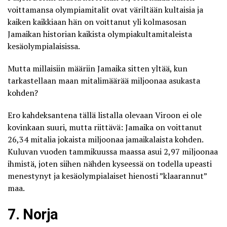
voittamansa olympiamitalit ovat väriltään kultaisia ja
kaiken kaikkiaan hän on voittanut yli kolmasosan
Jamaikan historian kaikista olympiakultamitaleista
kesäolympialaisissa.
Mutta millaisiin määriin Jamaika sitten yltää, kun
tarkastellaan maan mitalimäärää miljoonaa asukasta
kohden?
Ero kahdeksantena tällä listalla olevaan Viroon ei ole
kovinkaan suuri, mutta riittävä: Jamaika on voittanut
26,34 mitalia jokaista miljoonaa jamaikalaista kohden.
Kuluvan vuoden tammikuussa maassa asui
2,97 miljoonaa
ihmistä
, joten siihen nähden kyseessä on todella upeasti
menestynyt ja kesäolympialaiset hienosti ”klaarannut”
maa.
7. Norja