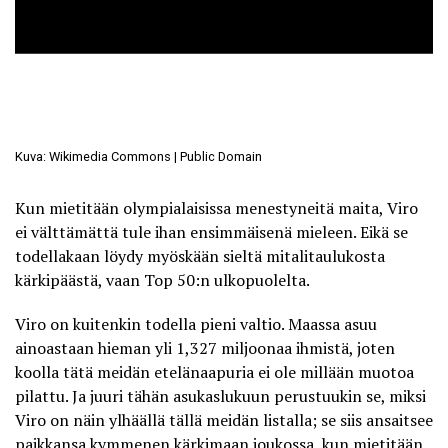
Kuva: Wikimedia Commons | Public Domain
Kun mietitään olympialaisissa menestyneitä maita, Viro
ei välttämättä tule ihan ensimmäisenä mieleen. Eikä se
todellakaan löydy myöskään sieltä mitalitaulukosta
kärkipäästä, vaan Top 50:n ulkopuolelta.
Viro on kuitenkin todella pieni valtio. Maassa asuu
ainoastaan hieman yli
1,327 miljoonaa ihmistä
, joten
koolla tätä meidän etelänaapuria ei ole millään muotoa
pilattu. Ja juuri tähän asukaslukuun perustuukin se, miksi
Viro on näin ylhäällä tällä meidän listalla; se siis ansaitsee
paikkansa kymmenen kärkimaan joukossa, kun mietitään,