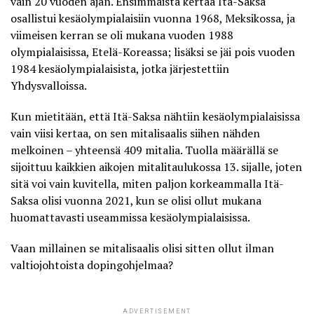
vain 20 vuoden ajan. Ensimmäistä kertaa Itä-Saksa
osallistui kesäolympialaisiin vuonna 1968, Meksikossa, ja
viimeisen kerran se oli mukana vuoden 1988
olympialaisissa, Etelä-Koreassa; lisäksi se jäi pois vuoden
1984 kesäolympialaisista, jotka järjestettiin
Yhdysvalloissa.
Kun mietitään, että Itä-Saksa nähtiin kesäolympialaisissa
vain viisi kertaa, on sen mitalisaalis siihen nähden
melkoinen – yhteensä 409 mitalia. Tuolla määrällä se
sijoittuu kaikkien aikojen mitalitaulukossa 13. sijalle, joten
sitä voi vain kuvitella, miten paljon korkeammalla Itä-
Saksa olisi vuonna 2021, kun se olisi ollut mukana
huomattavasti useammissa kesäolympialaisissa.
Vaan millainen se mitalisaalis olisi sitten ollut ilman
valtiojohtoista
dopingohjelmaa
?
ADVERTISEMENT