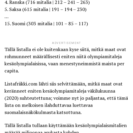
4. Ranska (716 mitalia | 212 – 241 – 263)
5. Saksa (615 mitalia | 191 – 194 – 230)
…
15. Suomi (303 mitalia | 101 – 85 – 117)
ADVERTISEMENT
Tällä listalla ei ole kuitenkaan kyse siitä, mitkä maat ovat
rohmunneet määrällisesti eniten niitä olympiamitaleja
kesäolympialaisissa, vaan menestyneimmistä maista per
capita.
Listafriikki.com
lähti siis selvittämään, mitkä maat ovat
keränneet eniten kesäolympiamitaleja väkilukuunsa
(2020) suhteutettuna; voimme nyt jo paljastaa, että tämä
lista on melkoisen ilahduttavaa luettavaa
suomalaisnäkökulmasta katsottuna.
Tällä listalla tullaan käyttämään kesäolympialaismitalien
määrää miljoonaa asukasta kohden.