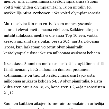
menoa, sillä viimeisimmissä kesäolympialaisissa Suomi
voitti vain yhden olympiamitalin. Tuon mitalin toi
nyrkkeilijä
Mira Potkonen
, joka voitti olympiapronssia.
Mutta selvästikin nuo entisaikojen menestysvuodet
kannattelevat meitä maana edelleen. Kaikkien aikojen
mitalitaulukossa meillä ei ole asiaa Top 10:een, vaikka
kesäolympiamitaleja onkin peräti 303, mutta ykkössija
irtoaa, kun lasketaan voitetut olympiamitalit
kesäolympialaisissa jokaista miljoonaa asukasta kohden.
Itse asiassa Suomi on melkoisen selkeä listaykkönen, sillä
tämä hieman yli 5,5 miljoonan ihmisen piskuinen
kotimaamme on tuonut kesäolympialaisista jokaista
miljoonaa asukasta kohden 54,69 olympiamitalia. Näistä
kultaisten osuus on 18,23, hopeisten 15,34 ja pronssisten
21,12.
Suomen kaikkien aikojen tunnetuin suomalainen urheilija