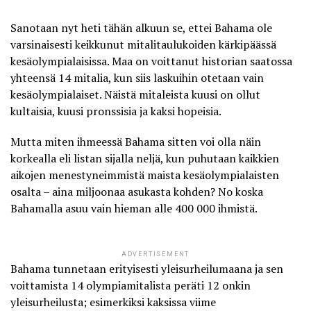
Sanotaan nyt heti tähän alkuun se, ettei Bahama ole
varsinaisesti keikkunut mitalitaulukoiden kärkipäässä
kesäolympialaisissa. Maa on voittanut historian saatossa
yhteensä 14 mitalia, kun siis laskuihin otetaan vain
kesäolympialaiset. Näistä mitaleista kuusi on ollut
kultaisia, kuusi pronssisia ja kaksi hopeisia.
Mutta miten ihmeessä Bahama sitten voi olla näin
korkealla eli listan sijalla neljä, kun puhutaan kaikkien
aikojen menestyneimmistä maista kesäolympialaisten
osalta – aina miljoonaa asukasta kohden? No koska
Bahamalla asuu vain hieman
alle 400 000 ihmistä
.
ADVERTISEMENT
Bahama tunnetaan erityisesti yleisurheilumaana ja sen
voittamista 14 olympiamitalista peräti 12 onkin
yleisurheilusta; esimerkiksi kaksissa viime