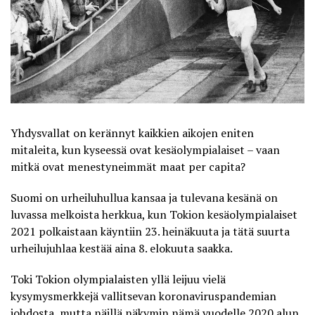
Yhdysvallat on kerännyt kaikkien aikojen eniten
mitaleita, kun kyseessä ovat kesäolympialaiset – vaan
mitkä ovat menestyneimmät maat per capita?
Suomi on urheiluhullua kansaa ja tulevana kesänä on
luvassa melkoista herkkua, kun Tokion kesäolympialaiset
2021 polkaistaan käyntiin 23. heinäkuuta ja tätä suurta
urheilujuhlaa kestää aina 8. elokuuta saakka.
Toki Tokion olympialaisten yllä leijuu vielä
kysymysmerkkejä vallitsevan koronaviruspandemian
johdosta, mutta näillä näkymin nämä vuodelle 2020 alun