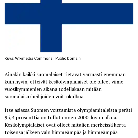
Kuva: Wikimedia Commons | Public Domain
Ainakin kaikki suomalaiset tietävät varmasti enemmän
kuin hyvin, etteivät kesäolympialaiset ole olleet viime
vuosikymmenien aikana todellakaan mitään
suomalaisurheilijoiden voittokulkua.
Itse asiassa Suomen voittamista olympiamitaleista peräti
95,4 prosenttia on tullut ennen 2000-luvun alkua.
Kesäolympialaiset ovat olleet mitalien merkeissä kerta
toisensa jälkeen vain himmeämpää ja himmeämpää