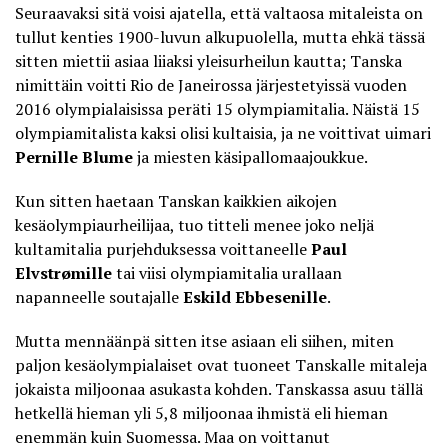
Seuraavaksi sitä voisi ajatella, että valtaosa mitaleista on
tullut kenties 1900-luvun alkupuolella, mutta ehkä tässä
sitten miettii asiaa liiaksi yleisurheilun kautta; Tanska
nimittäin voitti Rio de Janeirossa järjestetyissä vuoden
2016 olympialaisissa peräti 15 olympiamitalia. Näistä 15
olympiamitalista kaksi olisi kultaisia, ja ne voittivat uimari
Pernille Blume
ja miesten käsipallomaajoukkue.
Kun sitten haetaan Tanskan kaikkien aikojen
kesäolympiaurheilijaa, tuo titteli menee joko neljä
kultamitalia purjehduksessa voittaneelle
Paul
Elvstrømille
tai viisi olympiamitalia urallaan
napanneelle soutajalle
Eskild Ebbesenille
.
Mutta mennäänpä sitten itse asiaan eli siihen, miten
paljon kesäolympialaiset ovat tuoneet Tanskalle mitaleja
jokaista miljoonaa asukasta kohden. Tanskassa asuu tällä
hetkellä hieman
yli 5,8 miljoonaa ihmistä
eli hieman
enemmän kuin Suomessa. Maa on voittanut