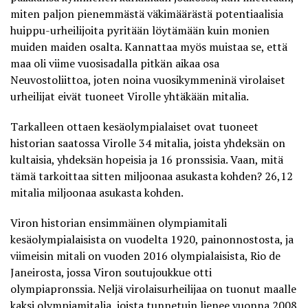
miten paljon pienemmästä väkimäärästä potentiaalisia
huippu-urheilijoita pyritään löytämään kuin monien
muiden maiden osalta. Kannattaa myös muistaa se, että
maa oli viime vuosisadalla pitkän aikaa osa
Neuvostoliittoa, joten noina vuosikymmeninä virolaiset
urheilijat eivät tuoneet Virolle yhtäkään mitalia.
Tarkalleen ottaen kesäolympialaiset ovat tuoneet
historian saatossa Virolle 34 mitalia, joista yhdeksän on
kultaisia, yhdeksän hopeisia ja 16 pronssisia. Vaan, mitä
tämä tarkoittaa sitten miljoonaa asukasta kohden? 26,12
mitalia miljoonaa asukasta kohden.
Viron historian ensimmäinen olympiamitali
kesäolympialaisista on vuodelta 1920, painonnostosta, ja
viimeisin mitali on vuoden 2016 olympialaisista, Rio de
Janeirosta, jossa Viron soutujoukkue otti
olympiapronssia. Neljä virolaisurheilijaa on tuonut maalle
kaksi olympiamitalia, joista tunnetuin lienee vuonna 2008