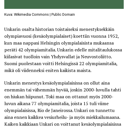
Kuva: Wikimedia Commons | Public Domain
Unkarin osalta historian toistaiseksi menestyksekkäin
olympiavuosi (kesäolympialaiset) koettiin vuonna 1952,
kun maa nappasi Helsingin olympialaisista mukaansa
peräti 42 olympiamitalia. Unkarin edelle mitalitaulukossa
kiilasivat tuolloin vain Yhdysvallat ja Neuvostoliitto.
Suomi puolestaan voitti Helsingissä 22 olympiamitalia,
mikä oli viidenneksi eniten kaikista maista.
Unkarin menestys kesäolympialaisissa on ollut aina
enemmän tai vähemmän hyvää, joskin 2000-luvulla tahti
on hiukan hiipunut. Toki maa on ottanut myös 2000-
luvun aikana 77 olympiamitalia, joista 15 tuli viime
olympialaisissa, Rio de Janeirossa. Unkari on tunnettu
aina ennen kaikkea vesiurheilu- ja myös miekkailumaana.
Kaiken kaikkiaan Unkari on voittanut kesäolympialaisissa