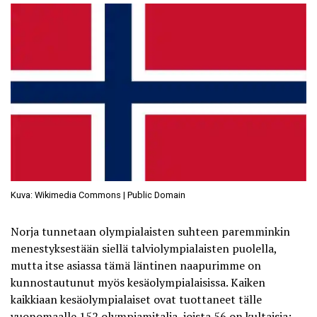
Kuva: Wikimedia Commons | Public Domain
Norja tunnetaan olympialaisten suhteen paremminkin
menestyksestään siellä talviolympialaisten puolella,
mutta itse asiassa tämä läntinen naapurimme on
kunnostautunut myös kesäolympialaisissa. Kaiken
kaikkiaan kesäolympialaiset ovat tuottaneet tälle
vuonomaalle 152 olympiamitalia, joista 56 on kultaisia;