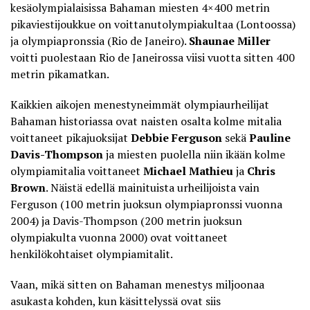
kesäolympialaisissa Bahaman miesten 4×400 metrin
pikaviestijoukkue on voittanutolympiakultaa (Lontoossa)
ja olympiapronssia (Rio de Janeiro).
Shaunae Miller
voitti puolestaan Rio de Janeirossa viisi vuotta sitten 400
metrin pikamatkan.
Kaikkien aikojen menestyneimmät olympiaurheilijat
Bahaman historiassa ovat naisten osalta kolme mitalia
voittaneet pikajuoksijat
Debbie Ferguson
sekä
Pauline
Davis-Thompson
ja miesten puolella niin ikään kolme
olympiamitalia voittaneet
Michael Mathieu
ja
Chris
Brown
. Näistä edellä mainituista urheilijoista vain
Ferguson (100 metrin juoksun olympiapronssi vuonna
2004) ja Davis-Thompson (200 metrin juoksun
olympiakulta vuonna 2000) ovat voittaneet
henkilökohtaiset olympiamitalit.
Vaan, mikä sitten on Bahaman menestys miljoonaa
asukasta kohden, kun käsittelyssä ovat siis