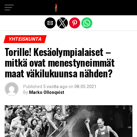
Exit mobile version
YHTEISKUNTA
Torille! Kesäolympialaiset –
mitkä ovat menestyneimmät
maat väkilukuunsa nähden?
Published
5 vuotta ago
on
08.05.2021
By
Marko Ollonqvist