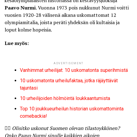
kesäolympialaisten historiassa on kestävyysjuoksija
Paavo Nurmi
. Vuonna 1973 pois nukkunut Nurmi voitti
vuosien 1920-28 välisenä aikana uskomattomat 12
olympiamitalia, joista peräti yhdeksän oli kultaisia ja
loput kolme hopeisia.
Lue myös:
ADVERTISEMENT
Vanhimmat urheilijat: 10 uskomatonta superihmistä
10 uskomatonta urheilufaktaa, jotka räjäyttävät
tajuntasi
10 urheilijoiden hölmöintä loukkaantumista
Top 10 joukkueurheilun historian uskomattominta
comebackia!
🤷‍♂️
Olisitko uskonut Suomen olevan tilastoykkönen?
Onko Paavo Nurmi sinulle kaikkien aikojen