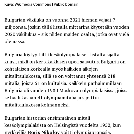
Kuva: Wikimedia Commons | Public Domain
Bulgarian väkiluku on vuonna 2021 hieman vajaat 7
miljoonaa, joskin tällä listalla mittarina käytetään vuoden
2020 väkilukua – siis niiden maiden osalta, jotka ovat vielä
olemassa.
Bulgaria löytyy tältä kesäolympialaiset-listalta sijalta
kuusi, mikä on kertakaikkisen upea saavutus. Bulgaria on
kohtalaisen korkealla myös kaikkien aikojen
mitalitaulukossa, sillä se on voittanut yhteensä 218
mitalia, joista 51 on kultaisia. Kaikkein parhaimmillaan
Bulgaria oli vuoden 1980 Moskovan olympialaisissa, joissa
se haali kasaan 41 olympiamitalia ja sijoittui
mitalitaulukossa kolmanneksi.
Bulgarian historian ensimmäinen mitali
kesäolympialaisista on Helsingistä vuodelta 1952, kun
nyrkkeilijä
Boris Nikolov
voitti olympiapronssia.