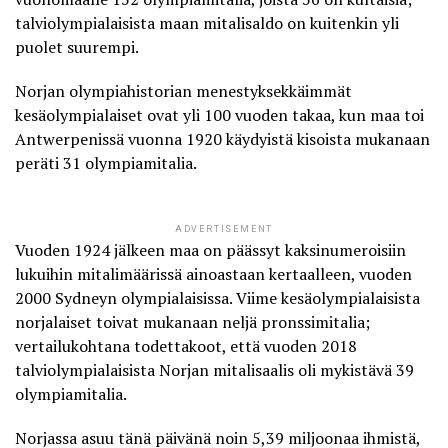
talviolympialaisista maan mitalisaldo on kuitenkin yli
puolet suurempi.
Norjan olympiahistorian menestyksekkäimmät
kesäolympialaiset ovat yli 100 vuoden takaa, kun maa toi
Antwerpenissä vuonna 1920 käydyistä kisoista mukanaan
peräti 31 olympiamitalia.
ADVERTISEMENT
Vuoden 1924 jälkeen maa on päässyt kaksinumeroisiin
lukuihin mitalimäärissä ainoastaan kertaalleen, vuoden
2000 Sydneyn olympialaisissa. Viime kesäolympialaisista
norjalaiset toivat mukanaan
neljä pronssimitalia
;
vertailukohtana todettakoot, että vuoden 2018
talviolympialaisista Norjan mitalisaalis oli mykistävä 39
olympiamitalia.
Norjassa asuu tänä päivänä noin
5,39 miljoonaa ihmistä
,