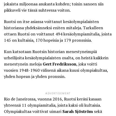
jokaista miljoonaa asukasta kohden; toisin sanoen siis
pikkuveli vie tässä suhteessa voiton.
Ruotsi on itse asiassa voittanut kesäolympialaisten
historiassa yhdeksänneksi eniten mitaleja. Tarkalleen
ottaen Ruotsi on voittanut 494 kesäolympiamitalia, joista
145 on kultaisia, 170 hopeisia ja 179 pronssisia.
Kun katsotaan Ruotsin historian menestyneimpiä
urheilijoita kesäolympialaisten osalta, on heistä kaikkein
menestynein meloja
Gert Fredriksson
, joka voitti
vuosien 1948-1960 välisenä aikana kuusi olympiakultaa,
yhden hopean ja yhden pronssin.
ADVERTISEMENT
Rio de Janeirossa, vuonna 2016, Ruotsi keräsi kasaan
yhteensä 11 olympiamitalia, joista kaksi oli kultaisia.
Olympiakultaa voittivat uimari
Sarah Sjöström
sekä