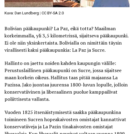
Kuva: Dan Lundberg
|
CC BY-SA 2.0
Bolivian pääkaupunki? La Paz, eikä totta? Maailman
korkeimmalla, yli 3,5 kilometrissä, sijaitseva pääkaupunki.
Ei ole niin yksinkertaista. Bolivialla on nimittäin täysin
virallisesti kaksi pääkaupunkia
: La Paz ja Sucre.
Hallinto on jaettu noiden kahden kaupungin välille:
Perustuslaillinen pääkaupunki on Sucre, jossa sijaitsee
maan korkein oikeus. Hallitus taas pitää majaansa La
Pazissa. Jako juontaa juurensa 1800-luvun lopulle, jolloin
konservatiivinen ja liberaalinen puolue kamppailivat
poliittisesta vallasta.
Vuoden 1825 itsenäistymisestä saakka pääkaupunkina
toimineen Sucren hopeakaivosten omistajat kannattivat
konservatiiveja ja La Pazin tinakaivosten omistajat
liberaaleja. Kun liberaalit nousivat valtaan vuonna 1899,