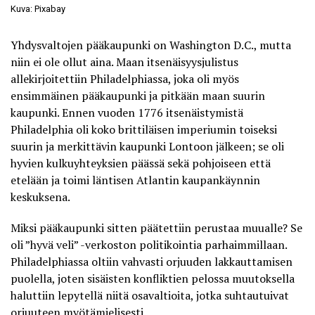
Kuva: Pixabay
Yhdysvaltojen pääkaupunki on Washington D.C., mutta
niin ei ole ollut aina. Maan itsenäisyysjulistus
allekirjoitettiin Philadelphiassa, joka oli myös
ensimmäinen pääkaupunki ja pitkään maan suurin
kaupunki. Ennen vuoden 1776 itsenäistymistä
Philadelphia oli koko brittiläisen imperiumin toiseksi
suurin ja merkittävin kaupunki Lontoon jälkeen; se oli
hyvien kulkuyhteyksien päässä sekä pohjoiseen että
etelään ja toimi läntisen Atlantin kaupankäynnin
keskuksena.
Miksi pääkaupunki sitten päätettiin perustaa muualle? Se
oli ”hyvä veli” -verkoston
politikointia parhaimmillaan
.
Philadelphiassa oltiin vahvasti orjuuden lakkauttamisen
puolella, joten sisäisten konfliktien pelossa muutoksella
haluttiin lepytellä niitä osavaltioita, jotka suhtautuivat
orjuuteen myötämielisesti.