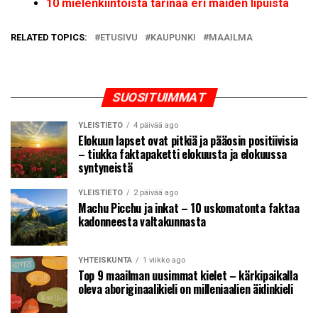
10 mielenkiintoista tarinaa eri maiden lipuista
RELATED TOPICS:
ETUSIVU
KAUPUNKI
MAAILMA
SUOSITUIMMAT
YLEISTIETO
4 päivää ago
Elokuun lapset ovat pitkiä ja pääosin positiivisia
– tiukka faktapaketti elokuusta ja elokuussa
syntyneistä
YLEISTIETO
2 päivää ago
Machu Picchu ja inkat – 10 uskomatonta faktaa
kadonneesta valtakunnasta
YHTEISKUNTA
1 viikko ago
Top 9 maailman uusimmat kielet – kärkipaikalla
oleva aboriginaalikieli on milleniaalien äidinkieli