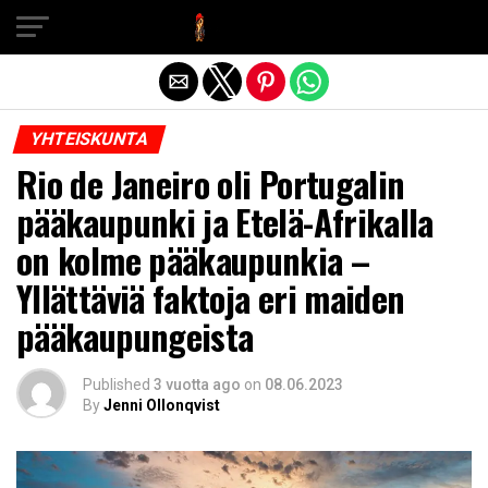
Exit mobile version
YHTEISKUNTA
Rio de Janeiro oli Portugalin
pääkaupunki ja Etelä-Afrikalla
on kolme pääkaupunkia –
Yllättäviä faktoja eri maiden
pääkaupungeista
Published
3 vuotta ago
on
08.06.2023
By
Jenni Ollonqvist