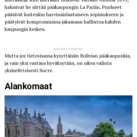
halusivat he siirtää pääkaupungin La Paziin. Puolueet
pääsivät kuitenkin harvinaislaatuiseen sopimukseen ja
päätyivät kompromissina jakamaan hallintoa kahden
kaupungin kesken.
ADVERTISEMENT
Mutta jos tietovisassa kysyttäisiin Bolivian pääkaupunkia,
ja vain yksi vastaus hyväksytään, on oikea valinta
yksiselitteisesti Sucre.
Alankomaat