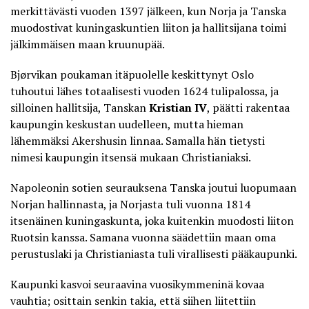
merkittävästi vuoden 1397 jälkeen, kun Norja ja Tanska
muodostivat kuningaskuntien liiton ja hallitsijana toimi
jälkimmäisen maan kruunupää.
Bjørvikan poukaman itäpuolelle keskittynyt Oslo
tuhoutui lähes totaalisesti vuoden 1624 tulipalossa, ja
silloinen hallitsija, Tanskan
Kristian IV
, päätti rakentaa
kaupungin keskustan uudelleen, mutta hieman
lähemmäksi Akershusin linnaa. Samalla hän tietysti
nimesi kaupungin itsensä mukaan Christianiaksi.
Napoleonin sotien seurauksena Tanska joutui luopumaan
Norjan hallinnasta, ja Norjasta tuli vuonna 1814
itsenäinen kuningaskunta, joka kuitenkin muodosti liiton
Ruotsin kanssa. Samana vuonna säädettiin maan oma
perustuslaki ja Christianiasta tuli virallisesti pääkaupunki.
Kaupunki kasvoi seuraavina vuosikymmeninä kovaa
vauhtia; osittain senkin takia, että siihen liitettiin