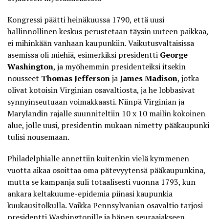
Kongressi päätti heinäkuussa 1790, että uusi
hallinnollinen keskus perustetaan täysin uuteen paikkaa,
ei mihinkään vanhaan kaupunkiin. Vaikutusvaltaisissa
asemissa oli miehiä, esimerkiksi presidentti
George
Washington
, ja myöhemmin presidenteiksi itsekin
nousseet
Thomas Jefferson
ja
James Madison
, jotka
olivat kotoisin Virginian osavaltiosta, ja he lobbasivat
synnyinseutuaan voimakkaasti. Niinpä Virginian ja
Marylandin rajalle suunniteltiin 10 x 10 mailin kokoinen
alue, jolle uusi, presidentin mukaan nimetty pääkaupunki
tulisi nousemaan.
Philadelphialle annettiin kuitenkin vielä kymmenen
vuotta aikaa osoittaa oma pätevyytensä pääkaupunkina,
mutta se kampanja suli totaalisesti vuonna 1793, kun
ankara keltakuume-epidemia
piinasi kaupunkia
kuukausitolkulla. Vaikka Pennsylvanian osavaltio tarjosi
presidentti Washingtonille ja hänen seuraajakseen