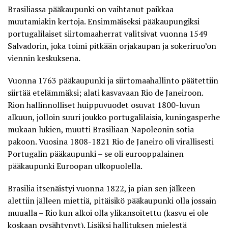
Brasiliassa pääkaupunki
on vaihtanut paikkaa
muutamiakin kertoja. Ensimmäiseksi pääkaupungiksi
portugalilaiset siirtomaaherrat valitsivat vuonna 1549
Salvadorin, joka toimi pitkään orjakaupan ja sokeriruo’on
viennin keskuksena.
Vuonna 1763 pääkaupunki ja siirtomaahallinto päätettiin
siirtää etelämmäksi; alati kasvavaan Rio de Janeiroon.
Rion hallinnolliset huippuvuodet osuvat 1800-luvun
alkuun, jolloin suuri joukko portugalilaisia, kuningasperhe
mukaan lukien, muutti Brasiliaan Napoleonin sotia
pakoon. Vuosina 1808-1821 Rio de Janeiro oli virallisesti
Portugalin pääkaupunki – se oli eurooppalainen
pääkaupunki Euroopan ulkopuolella.
Brasilia itsenäistyi vuonna 1822, ja pian sen jälkeen
alettiin jälleen miettiä, pitäisikö pääkaupunki olla jossain
muualla – Rio kun alkoi olla ylikansoitettu (kasvu ei ole
koskaan pysähtynyt). Lisäksi hallituksen mielestä