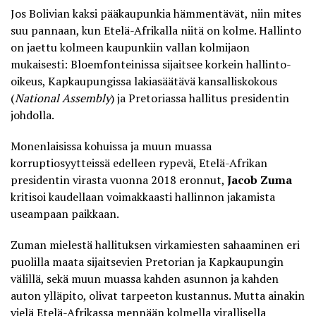
Jos Bolivian kaksi pääkaupunkia hämmentävät, niin mites
suu pannaan, kun
Etelä-Afrikalla niitä on kolme
. Hallinto
on jaettu kolmeen kaupunkiin vallan kolmijaon
mukaisesti: Bloemfonteinissa sijaitsee korkein hallinto-
oikeus, Kapkaupungissa lakiasäätävä kansalliskokous
(
National Assembly
) ja Pretoriassa hallitus presidentin
johdolla.
Monenlaisissa kohuissa ja muun muassa
korruptiosyytteissä edelleen rypevä, Etelä-Afrikan
presidentin virasta vuonna 2018 eronnut,
Jacob Zuma
kritisoi kaudellaan voimakkaasti hallinnon jakamista
useampaan paikkaan.
Zuman mielestä hallituksen virkamiesten sahaaminen eri
puolilla maata sijaitsevien Pretorian ja Kapkaupungin
välillä, sekä muun muassa kahden asunnon ja kahden
auton ylläpito, olivat tarpeeton kustannus. Mutta ainakin
vielä Etelä-Afrikassa mennään kolmella virallisella