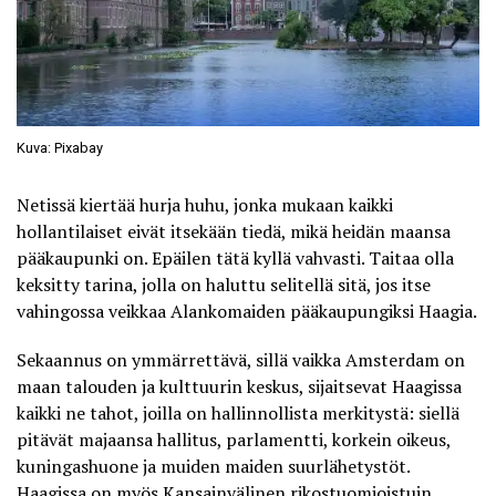
Kuva: Pixabay
Netissä kiertää hurja huhu, jonka mukaan kaikki
hollantilaiset eivät itsekään tiedä, mikä heidän maansa
pääkaupunki on. Epäilen tätä kyllä vahvasti. Taitaa olla
keksitty tarina, jolla on haluttu selitellä sitä, jos itse
vahingossa veikkaa Alankomaiden pääkaupungiksi Haagia.
Sekaannus on ymmärrettävä, sillä vaikka
Amsterdam on
maan talouden ja kulttuurin keskus, sijaitsevat Haagissa
kaikki ne tahot, joilla on hallinnollista merkitystä
: siellä
pitävät majaansa hallitus, parlamentti, korkein oikeus,
kuningashuone ja muiden maiden suurlähetystöt.
Haagissa on myös Kansainvälinen rikostuomioistuin.