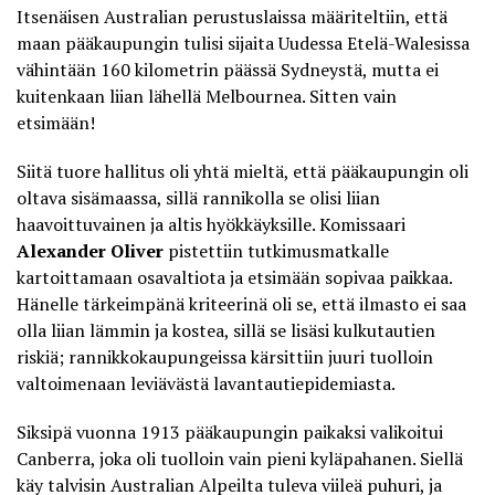
Itsenäisen Australian perustuslaissa määriteltiin, että
maan pääkaupungin tulisi sijaita Uudessa Etelä-Walesissa
vähintään 160 kilometrin päässä Sydneystä, mutta ei
kuitenkaan liian lähellä Melbournea. Sitten vain
etsimään!
Siitä tuore hallitus oli yhtä mieltä, että pääkaupungin oli
oltava sisämaassa, sillä rannikolla se olisi liian
haavoittuvainen ja altis hyökkäyksille. Komissaari
Alexander Oliver
pistettiin tutkimusmatkalle
kartoittamaan osavaltiota ja etsimään sopivaa paikkaa.
Hänelle tärkeimpänä kriteerinä oli se, että ilmasto ei saa
olla liian lämmin ja kostea, sillä se lisäsi kulkutautien
riskiä; rannikkokaupungeissa kärsittiin juuri tuolloin
valtoimenaan leviävästä lavantautiepidemiasta.
Siksipä vuonna 1913 pääkaupungin paikaksi valikoitui
Canberra, joka oli tuolloin vain pieni kyläpahanen. Siellä
käy talvisin Australian Alpeilta tuleva viileä puhuri, ja