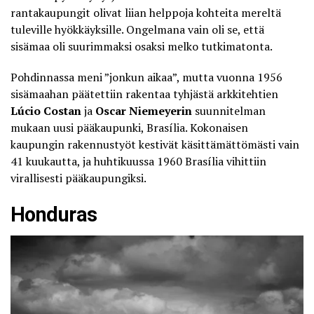
rantakaupungit olivat liian helppoja kohteita mereltä
tuleville hyökkäyksille. Ongelmana vain oli se, että
sisämaa oli suurimmaksi osaksi melko tutkimatonta.
Pohdinnassa meni ”jonkun aikaa”, mutta vuonna 1956
sisämaahan päätettiin rakentaa tyhjästä arkkitehtien
Lúcio Costan
ja
Oscar Niemeyerin
suunnitelman
mukaan uusi pääkaupunki, Brasília. Kokonaisen
kaupungin rakennustyöt kestivät käsittämättömästi vain
41 kuukautta, ja huhtikuussa 1960 Brasília vihittiin
virallisesti pääkaupungiksi.
Honduras