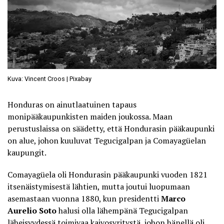
Kuva: Vincent Croos | Pixabay
Honduras on ainutlaatuinen tapaus
monipääkaupunkisten maiden joukossa. Maan
perustuslaissa on säädetty, että Hondurasin pääkaupunki
on alue, johon kuuluvat Tegucigalpan ja Comayagüelan
kaupungit.
Comayagüela oli Hondurasin pääkaupunki vuoden 1821
itsenäistymisestä lähtien, mutta joutui luopumaan
asemastaan vuonna 1880, kun presidentti
Marco
Aurelio Soto
halusi olla lähempänä Tegucigalpan
läheisyydessä toimivaa kaivosyritystä, johon hänellä oli