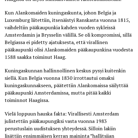
Kun Alankomaiden kuningaskunta, johon Belgia ja
Luxemburg liitettiin, itsenäistyi Ranskasta vuonna 1815,
vaihdeltiin pääkaupunkia kahden vuoden sykleissä
Amsterdamin ja Brysselin välillä. Se oli kompromissi, sillä
Belgiassa ei pidetty ajatuksesta, että virallinen
pääkaupunki olisi Alankomaiden pääkaupunkina vuodesta
1588 saakka toiminut Haag.
Kuningaskunnan hallinnollinen keskus pysyi kuitenkin
siellä. Kun Belgia vuonna 1830 irrottautui omaksi
kuningaskunnakseen, päätettiin Alankomaissa säilyttää
pääkaupunki Amsterdamissa, mutta pitää kaikki
toiminnot Haagissa.
Vielä loppuun hauska fakta: Virallisesti Amsterdam
julistettiin pääkaupungiksi vasta vuonna 1983
perustuslain uudistuksen yhteydessä. Silloin lakiin
lisättiin ensimmäisen kerran maininta ”hallitsijan