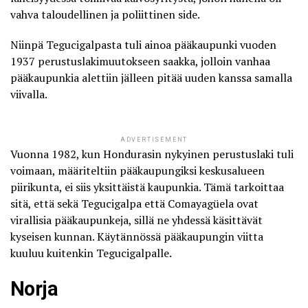
vahva taloudellinen ja poliittinen side.
Niinpä Tegucigalpasta tuli ainoa pääkaupunki vuoden
1937 perustuslakimuutokseen saakka, jolloin vanhaa
pääkaupunkia alettiin jälleen pitää uuden kanssa samalla
viivalla.
ADVERTISEMENT
Vuonna 1982, kun Hondurasin nykyinen perustuslaki tuli
voimaan,
määriteltiin pääkaupungiksi keskusalueen
piirikunta
, ei siis yksittäistä kaupunkia. Tämä tarkoittaa
sitä, että sekä Tegucigalpa että Comayagüela ovat
virallisia pääkaupunkeja, sillä ne yhdessä käsittävät
kyseisen kunnan. Käytännössä pääkaupungin viitta
kuuluu kuitenkin Tegucigalpalle.
Norja