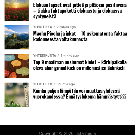
Elokuun lapset ovat pitkiä ja pääosin positiivisia
– tiukka faktapaketti elokuusta ja elokuussa
syntyneistä
YLEISTIETO
2 päivää ago
Machu Picchu ja inkat – 10 uskomatonta faktaa
kadonneesta valtakunnasta
YHTEISKUNTA
1 viikko ago
Top 9 maailman uusimmat kielet – kärkipaikalla
oleva aboriginaalikieli on milleniaalien äidinkieli
YLEISTIETO
5 tuntia ago
Kuinka paljon lämpötila voi muuttua yhdessä
vuorokaudessa? Ennätyslukema hämmästyttää
Copyright © 2026 Listamedia