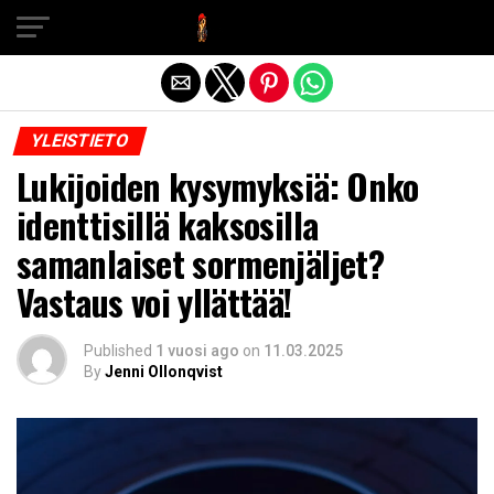
Exit mobile version
YLEISTIETO
Lukijoiden kysymyksiä: Onko
identtisillä kaksosilla
samanlaiset sormenjäljet?
Vastaus voi yllättää!
Published
1 vuosi ago
on
11.03.2025
By
Jenni Ollonqvist