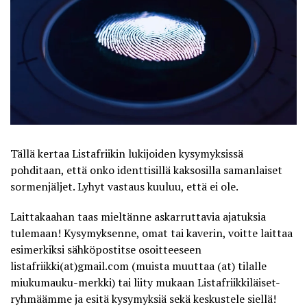
Tällä kertaa
Listafriikin
lukijoiden kysymyksissä
pohditaan, että onko identtisillä kaksosilla samanlaiset
sormenjäljet. Lyhyt vastaus kuuluu, että ei ole.
Laittakaahan taas mieltänne askarruttavia ajatuksia
tulemaan! Kysymyksenne, omat tai kaverin, voitte laittaa
esimerkiksi sähköpostitse osoitteeseen
listafriikki(at)gmail.com (muista muuttaa (at) tilalle
miukumauku-merkki) tai liity mukaan
Listafriikkiläiset-
ryhmäämme
ja esitä kysymyksiä sekä keskustele siellä!