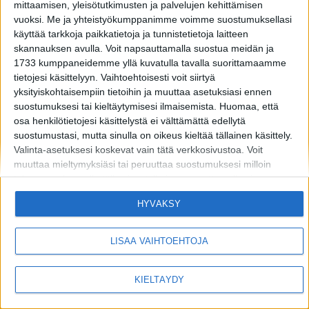
mittaamisen, yleisötutkimusten ja palvelujen kehittämisen
vuoksi.
Me ja yhteistyökumppanimme voimme suostumuksellasi
käyttää tarkkoja paikkatietoja ja tunnistetietoja laitteen
skannauksen avulla. Voit napsauttamalla suostua meidän ja
1733 kumppaneidemme yllä kuvatulla tavalla suorittamaamme
tietojesi käsittelyyn. Vaihtoehtoisesti voit siirtyä
yksityiskohtaisempiin tietoihin ja muuttaa asetuksiasi ennen
suostumuksesi tai kieltäytymisesi ilmaisemista.
Huomaa, että
osa henkilötietojesi käsittelystä ei välttämättä edellytä
suostumustasi, mutta sinulla on oikeus kieltää tällainen käsittely.
Valinta-asetuksesi koskevat vain tätä verkkosivustoa. Voit
muuttaa mieltymyksiäsi tai peruuttaa suostumuksesi milloin
tahansa palaamalla tälle sivustolle ja napsauttamalla sivun
alaosassa olevaa "Yksityisyys" -painiketta.
MIKÄ LISTAFRIIKKI?
HALUATKO MAINOSTAJAKSI LISTAFRIIKKIIN?
HYVÄKSY
Huomaa myös, että tämä verkkosivusto/sovellus käyttää yhtä tai
TIETOSUOJA JA EVÄSTEET
OTA YHTEYTTÄ
useampaa Googlen palvelua ja voi kerätä ja tallentaa tietoja,
mukaan lukien, niihin kuitenkaan rajoittumatta,
LISÄÄ VAIHTOEHTOJA
verkkosivustolla/sovelluksessa vierailuusi tai niiden käyttöösi ja
niissä harjoittamaasi toimintaan/käyttäytymiseen liittyviä tietoja.
Copyright © 2026 Listamedia
KIELTÄYDY
Alla olevassa Googlen suostumusosiossa voit antaa tai kieltää
suostumuksen Googlelle ja sen kolmannen osapuolen
tunnisteille käyttää tietojasi alla mainittuihin tarkoituksiin.