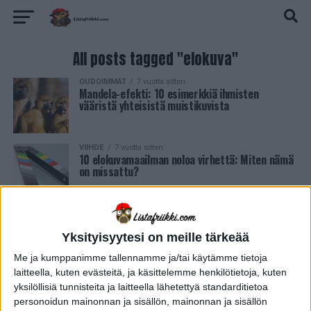
All posts tagged "elokuva"
OUDOIMMAT
7 vuotta sitten
Mandela-efekti: 10 esimerkkiä ihmisten
vääristä yhteisistä muistikuvista
VIIHDE
7 vuotta sitten
10 elokuvamaailman noloa virhettä: Miten nämä
on missattu?
LATAA LISÄÄ LISTOJA
Yksityisyytesi on meille tärkeää
Me ja kumppanimme tallennamme ja/tai käytämme tietoja
laitteella, kuten evästeitä, ja käsittelemme henkilötietoja, kuten
yksilöllisiä tunnisteita ja laitteella lähetettyä standarditietoa
personoidun mainonnan ja sisällön, mainonnan ja sisällön