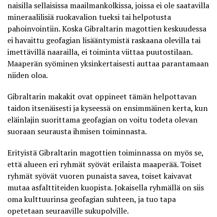
naisilla sellaisissa maailmankolkissa, joissa ei ole saatavilla
mineraalilisiä ruokavalion tueksi tai helpotusta
pahoinvointiin. Koska Gibraltarin magottien keskuudessa
ei havaittu geofagian lisääntymistä raskaana olevilla tai
imettävillä naarailla, ei toiminta viittaa puutostilaan.
Maaperän syöminen yksinkertaisesti auttaa parantamaan
niiden oloa.
Gibraltarin makakit ovat oppineet tämän helpottavan
taidon itsenäisesti ja kyseessä on ensimmäinen kerta, kun
eläinlajin suorittama geofagian on voitu todeta olevan
suoraan seurausta ihmisen toiminnasta.
Erityistä Gibraltarin magottien toiminnassa on myös se,
että alueen eri ryhmät syövät erilaista maaperää. Toiset
ryhmät syövät vuoren punaista savea, toiset kaivavat
mutaa asfalttiteiden kuopista. Jokaisella ryhmällä on siis
oma kulttuurinsa geofagian suhteen, ja tuo tapa
opetetaan seuraaville sukupolville.