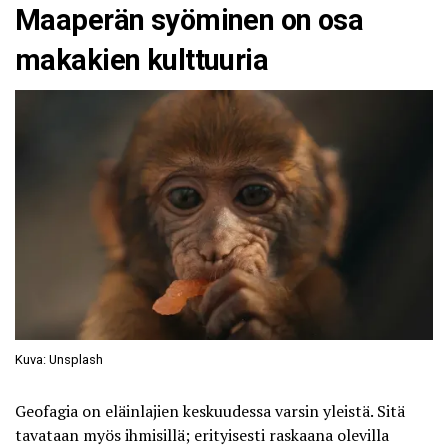
Maaperän syöminen on osa
makakien kulttuuria
Kuva: Unsplash
Geofagia on eläinlajien keskuudessa varsin yleistä. Sitä
tavataan
myös ihmisillä
; erityisesti raskaana olevilla