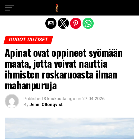
Exit mobile version
OUDOT UUTISET
Apinat ovat oppineet syömään
maata, jotta voivat nauttia
ihmisten roskaruoasta ilman
mahanpuruja
Published
3 kuukautta ago
on
27.04.2026
By
Jenni Ollonqvist