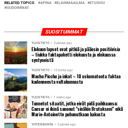
RELATED TOPICS:
APINA
ELÄINMAAILMA
ETUSIVU
OUDOIMMAT
SUOSITUIMMAT
YLEISTIETO
3 päivää ago
Elokuun lapset ovat pitkiä ja pääosin positiivisia
– tiukka faktapaketti elokuusta ja elokuussa
syntyneistä
YLEISTIETO
12 tuntia ago
Machu Picchu ja inkat – 10 uskomatonta faktaa
kadonneesta valtakunnasta
YLEISTIETO
1 viikko ago
Tunnetut sitaatit, jotka eivät pidä paikkaansa:
Caesar ei ikinä sanonut ”sinäkin Brutukseni” eikä
Marie-Antoinette puhunutkaan kakusta
YHTEISKUNTA
5 päivää ago