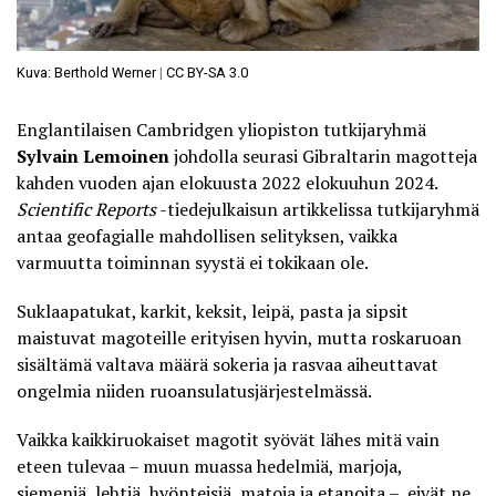
Kuva: Berthold Werner
|
CC BY-SA 3.0
Englantilaisen Cambridgen yliopiston tutkijaryhmä
Sylvain Lemoinen
johdolla seurasi Gibraltarin magotteja
kahden vuoden ajan elokuusta 2022 elokuuhun 2024.
Scientific Reports
-tiedejulkaisun
artikkelissa tutkijaryhmä
antaa geofagialle
mahdollisen selityksen, vaikka
varmuutta toiminnan syystä ei tokikaan ole.
Suklaapatukat, karkit, keksit, leipä, pasta ja sipsit
maistuvat magoteille erityisen hyvin, mutta roskaruoan
sisältämä valtava määrä sokeria ja rasvaa aiheuttavat
ongelmia niiden ruoansulatusjärjestelmässä.
Vaikka kaikkiruokaiset magotit syövät lähes mitä vain
eteen tulevaa – muun muassa hedelmiä, marjoja,
siemeniä, lehtiä, hyönteisiä, matoja ja etanoita –, eivät ne