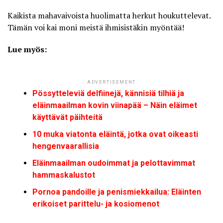
Kaikista mahavaivoista huolimatta herkut houkuttelevat.
Tämän voi kai moni meistä ihmisistäkin myöntää!
Lue myös:
ADVERTISEMENT
Pössytteleviä delfiinejä, kännisiä tilhiä ja
eläinmaailman kovin viinapää – Näin eläimet
käyttävät päihteitä
10 muka viatonta eläintä, jotka ovat oikeasti
hengenvaarallisia
Eläinmaailman oudoimmat ja pelottavimmat
hammaskalustot
Pornoa pandoille ja penismiekkailua: Eläinten
erikoiset parittelu- ja kosiomenot