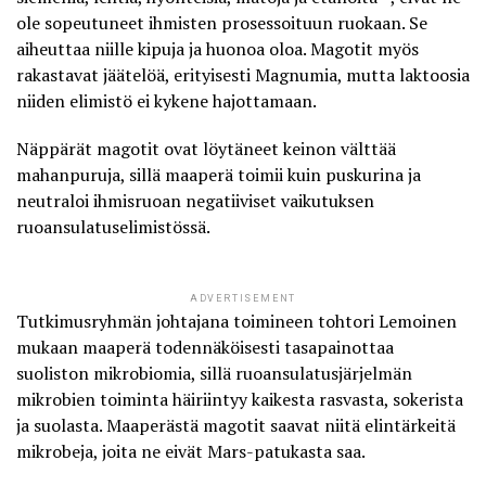
ole sopeutuneet ihmisten prosessoituun ruokaan. Se
aiheuttaa niille kipuja ja huonoa oloa. Magotit myös
rakastavat jäätelöä, erityisesti Magnumia, mutta laktoosia
niiden elimistö ei kykene hajottamaan.
Näppärät magotit ovat löytäneet keinon välttää
mahanpuruja, sillä maaperä toimii kuin puskurina ja
neutraloi ihmisruoan negatiiviset vaikutuksen
ruoansulatuselimistössä.
ADVERTISEMENT
Tutkimusryhmän johtajana toimineen tohtori Lemoinen
mukaan maaperä todennäköisesti tasapainottaa
suoliston mikrobiomia, sillä ruoansulatusjärjelmän
mikrobien toiminta häiriintyy kaikesta rasvasta, sokerista
ja suolasta. Maaperästä magotit saavat niitä elintärkeitä
mikrobeja, joita ne eivät Mars-patukasta saa.