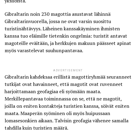
yksilöistä.
Gibraltarin noin 230 magottia asustavat lähinnä
Gibraltarinvuorella, jossa ne ovat varsin suosittu
turistinähtävyys. Läheinen kanssakäyminen ihmisten
kanssa tuo eläimille tietenkin ongelmia: turistit antavat
magoteille eväitään, ja herkkujen makuun päässeet apinat
myös varastelevat suuhunpantavaa.
ADVERTISEMENT
Gibraltarin kahdeksaa erillistä magottiryhmää seuranneet
tutkijat ovat havainneet, että
magotit ovat ruvenneet
harjoittamaan geofagiaa eli syömään maata
.
Merkillepantavaa toiminnassa on se, että ne magotit,
joilla on eniten kontakteja turistien kanssa, söivät eniten
maata. Maaperän syöminen oli myös huipussaan
lomasesonkien aikaan. Talvisin geofagia vähenee samalla
tahdilla kuin turistien määrä.