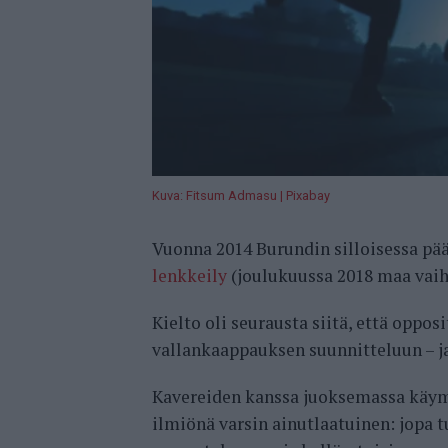
Kuva: Fitsum Admasu | Pixabay
Vuonna 2014 Burundin silloisessa p
lenkkeily
(joulukuussa 2018 maa vaih
Kielto oli seurausta siitä, että oppos
vallankaappauksen suunnitteluun – j
Kavereiden kanssa juoksemassa käymi
ilmiönä varsin ainutlaatuinen: jopa