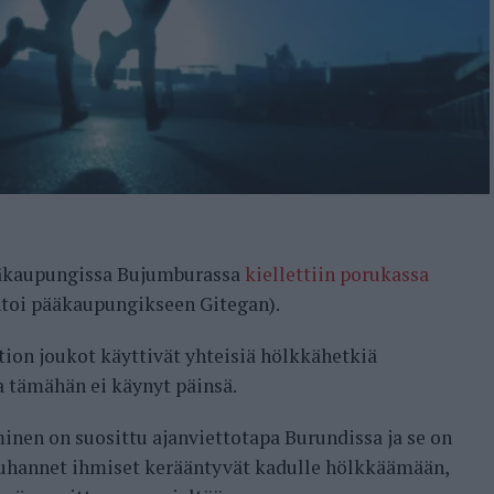
ääkaupungissa Bujumburassa
kiellettiin porukassa
toi pääkaupungikseen Gitegan).
ition joukot käyttivät yhteisiä hölkkähetkiä
a tämähän ei käynyt päinsä.
nen on suosittu ajanviettotapa Burundissa ja se on
 tuhannet ihmiset kerääntyvät kadulle hölkkäämään,