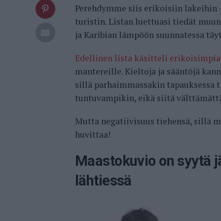
Perehdymme siis erikoisiin lakeihin –
turistin. Listan luettuasi tiedät mu
ja Karibian lämpöön suunnatessa täyty
Edellinen lista käsitteli erikoisimpi
mantereille. Kieltoja ja sääntöjä ka
sillä parhaimmassakin tapauksessa tie
tuntuvampikin, eikä siitä välttämättä
Mutta negatiivisuus tiehensä, sillä 
huvittaa!
Maastokuvio on syytä j
lähtiessä