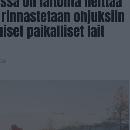
ssa on laitonta heittää
e rinnastetaan ohjuksiin
set paikalliset lait
026