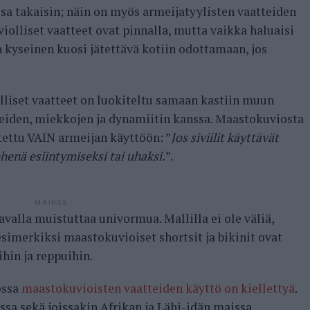
ssa takaisin; näin on myös armeijatyylisten vaatteiden
iolliset vaatteet ovat pinnalla, mutta vaikka haluaisi
n kyseinen kuosi jätettävä kotiin odottamaan, jos
lliset vaatteet on luokiteltu samaan kastiin muun
eiden, miekkojen ja dynamiitin kanssa. Maastokuviosta
tettu VAIN armeijan käyttöön: ”
Jos siviilit käyttävät
enä esiintymiseksi tai uhaksi.
”.
MAINOS
avalla muistuttaa univormua. Mallilla ei ole väliä,
 esimerkiksi maastokuvioiset shortsit ja bikinit ovat
hin ja reppuihin.
ossa
maastokuvioisten vaatteiden käyttö on kiellettyä
.
sa sekä joissakin Afrikan ja Lähi-idän maissa.