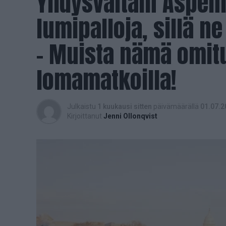
Yhdysvaltain Aspeni
lumipalloja, sillä n
– Muista nämä omitui
lomamatkoilla!
Julkaistu
1 kuukausi sitten
päivämäärällä
01.07.2
Kirjoittanut
Jenni Ollonqvist