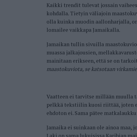
Kaikki trendit tulevat jossain vaihee
kohdalla. Tietyin väliajoin maastokuv
olla kuinka muodin aallonharjalla, o
lomailee vaikkapa Jamaikalla.
Jamaikan tullin sivuilla maastokuvio
muassa jalkajousien, mellakkavarust
mainitaan erikseen, että se on tarkoi
maastokuviota, se katsotaan virkamieh
Vaatteen ei tarvitse millään muulla t
pelkkä tekstiilin kuosi riittää, joten
ehdoton ei. Sama pätee matkalaukkui
Jamaika ei suinkaan ole ainoa maa, j
Laki on sama lukuisissa Karibian mais