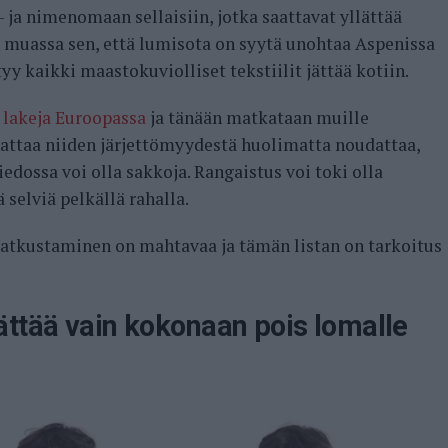
 ja nimenomaan sellaisiin, jotka saattavat yllättää
un muassa sen, että lumisota on syytä unohtaa Aspenissa
y kaikki maastokuviolliset tekstiilit jättää kotiin.
a lakeja Euroopassa
ja tänään matkataan muille
nnattaa niiden järjettömyydestä huolimatta noudattaa,
dossa voi olla sakkoja. Rangaistus voi toki olla
 selviä pelkällä rahalla.
matkustaminen on mahtavaa ja tämän listan on tarkoitus
ättää vain kokonaan pois lomalle