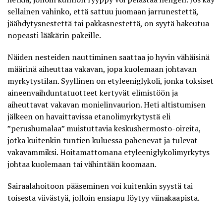
sellainen vahinko, että sattuu juomaan jarrunestettä,
jäähdytysnestettä tai pakkasnestettä, on syytä hakeutua
nopeasti lääkärin pakeille.
Näiden nesteiden nauttiminen saattaa jo hyvin vähäisinä
määrinä aiheuttaa vakavan, jopa kuolemaan johtavan
myrkytystilan. Syyllinen on
etyleeniglykoli
, jonka toksiset
aineenvaihduntatuotteet kertyvät elimistöön ja
aiheuttavat vakavan monielinvaurion. Heti altistumisen
jälkeen on havaittavissa etanolimyrkytystä eli
”perushumalaa” muistuttavia keskushermosto-oireita,
jotka kuitenkin tuntien kuluessa pahenevat ja tulevat
vakavammiksi. Hoitamattomana etyleeniglykolimyrkytys
johtaa kuolemaan tai vähintään koomaan.
Sairaalahoitoon pääseminen voi kuitenkin syystä tai
toisesta viivästyä, jolloin
ensiapu löytyy viinakaapista
.