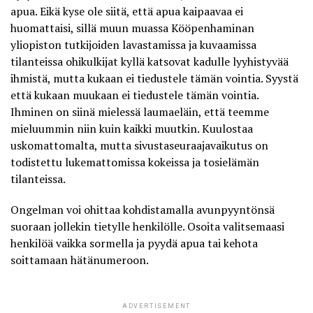
apua. Eikä kyse ole siitä, että apua kaipaavaa ei
huomattaisi, sillä muun muassa
Kööpenhaminan
yliopiston tutkijoiden lavastamissa
ja kuvaamissa
tilanteissa ohikulkijat kyllä katsovat kadulle lyyhistyvää
ihmistä, mutta kukaan ei tiedustele tämän vointia. Syystä
että kukaan muukaan ei tiedustele tämän vointia.
Ihminen on siinä mielessä laumaeläin, että teemme
mieluummin niin kuin kaikki muutkin. Kuulostaa
uskomattomalta, mutta sivustaseuraajavaikutus on
todistettu lukemattomissa kokeissa ja tosielämän
tilanteissa.
Ongelman voi ohittaa kohdistamalla avunpyyntönsä
suoraan jollekin tietylle henkilölle. Osoita valitsemaasi
henkilöä vaikka sormella ja pyydä apua tai kehota
soittamaan hätänumeroon.
ADVERTISEMENT