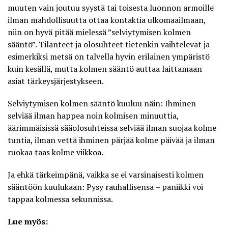
muuten vain joutuu syystä tai toisesta luonnon armoille
ilman mahdollisuutta ottaa kontaktia ulkomaailmaan,
niin on hyvä pitää mielessä ”selviytymisen kolmen
sääntö”. Tilanteet ja olosuhteet tietenkin vaihtelevat ja
esimerkiksi metsä on talvella hyvin erilainen ympäristö
kuin kesällä, mutta kolmen sääntö auttaa laittamaan
asiat tärkeysjärjestykseen.
Selviytymisen kolmen sääntö kuuluu näin: Ihminen
selviää ilman happea noin kolmisen minuuttia,
äärimmäisissä sääolosuhteissa selviää ilman suojaa kolme
tuntia, ilman vettä ihminen pärjää kolme päivää ja ilman
ruokaa taas kolme viikkoa.
Ja ehkä tärkeimpänä, vaikka se ei varsinaisesti kolmen
sääntöön kuulukaan: Pysy rauhallisensa – paniikki voi
tappaa kolmessa sekunnissa.
Lue myös: