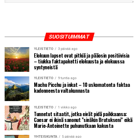
SUOSITUIMMAT
YLEISTIETO
3 päivää ago
Elokuun lapset ovat pitkiä ja pääosin positiivisia
– tiukka faktapaketti elokuusta ja elokuussa
syntyneistä
YLEISTIETO
9 tuntia ago
Machu Picchu ja inkat – 10 uskomatonta faktaa
kadonneesta valtakunnasta
YLEISTIETO
1 viikko ago
Tunnetut sitaatit, jotka eivät pidä paikkaansa:
Caesar ei ikinä sanonut ”sinäkin Brutukseni” eikä
Marie-Antoinette puhunutkaan kakusta
YHTEISKUNTA
5 päivää ago