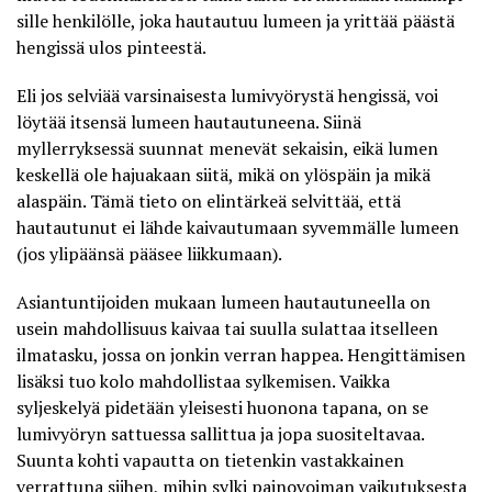
sille henkilölle, joka hautautuu lumeen ja yrittää päästä
hengissä ulos pinteestä.
Eli jos selviää varsinaisesta lumivyörystä hengissä, voi
löytää itsensä lumeen hautautuneena. Siinä
myllerryksessä suunnat menevät sekaisin, eikä lumen
keskellä ole hajuakaan siitä, mikä on ylöspäin ja mikä
alaspäin. Tämä tieto on elintärkeä selvittää, että
hautautunut ei lähde kaivautumaan syvemmälle lumeen
(jos ylipäänsä pääsee liikkumaan).
Asiantuntijoiden mukaan lumeen hautautuneella on
usein mahdollisuus kaivaa tai suulla sulattaa itselleen
ilmatasku, jossa on jonkin verran happea. Hengittämisen
lisäksi tuo kolo mahdollistaa sylkemisen. Vaikka
syljeskelyä pidetään yleisesti huonona tapana, on se
lumivyöryn sattuessa sallittua ja jopa suositeltavaa.
Suunta kohti vapautta on tietenkin vastakkainen
verrattuna siihen, mihin sylki painovoiman vaikutuksesta