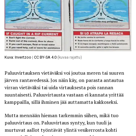
Kuva: Invertzoo
|
CC BY-SA 4.0
(kuvaa rajattu)
Paluuvirtauksen vietäväksi voi joutua meren tai suuren
järven rantavedessä. Jos näin käy, on parasta antautua
virran vietäväksi tai uida virtauksesta pois rannan
suuntaisesti.
Paluuvirtausta vastaan ei kannata yrittää
kamppailla
, sillä ihminen jää auttamatta kakkoseksi.
Mutta mennään hieman tarkemmin siihen, mikä tuo
paluuvirtaus on. Paluuvirtaus syntyy, kun tuuli ja
murtuvat aallot työntävät ylintä vesikerrosta kohti