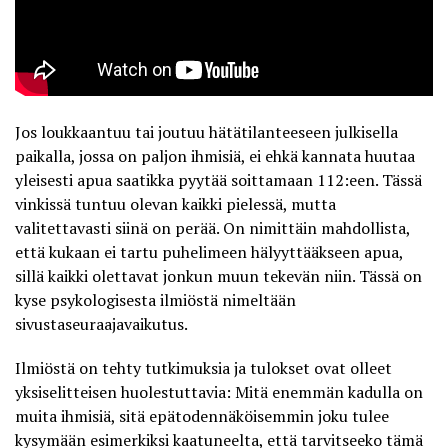
Jos loukkaantuu tai joutuu hätätilanteeseen julkisella
paikalla, jossa on paljon ihmisiä, ei ehkä kannata huutaa
yleisesti apua saatikka pyytää soittamaan 112:een. Tässä
vinkissä tuntuu olevan kaikki pielessä, mutta
valitettavasti siinä on perää. On nimittäin mahdollista,
että kukaan ei tartu puhelimeen hälyyttääkseen apua,
sillä kaikki olettavat jonkun muun tekevän niin. Tässä on
kyse psykologisesta ilmiöstä nimeltään
sivustaseuraajavaikutus
.
Ilmiöstä on tehty tutkimuksia ja tulokset ovat olleet
yksiselitteisen huolestuttavia: Mitä enemmän kadulla on
muita ihmisiä, sitä epätodennäköisemmin joku tulee
kysymään esimerkiksi kaatuneelta, että tarvitseeko tämä