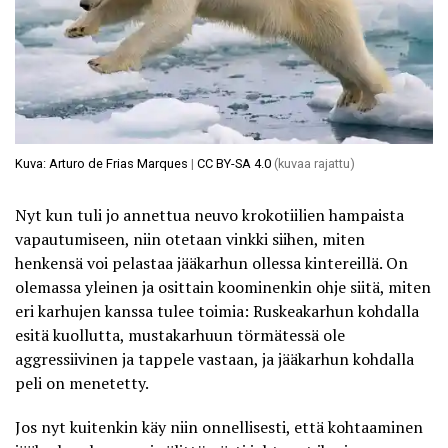
Kuva: Arturo de Frias Marques
|
CC BY-SA 4.0
(kuvaa rajattu)
Nyt kun tuli jo annettua neuvo krokotiilien hampaista
vapautumiseen, niin otetaan vinkki siihen, miten
henkensä voi pelastaa jääkarhun ollessa kintereillä. On
olemassa yleinen ja osittain koominenkin ohje siitä, miten
eri karhujen kanssa tulee toimia: Ruskeakarhun kohdalla
esitä kuollutta, mustakarhuun törmätessä ole
aggressiivinen ja tappele vastaan, ja jääkarhun kohdalla
peli on menetetty.
Jos nyt kuitenkin käy niin onnellisesti, että kohtaaminen