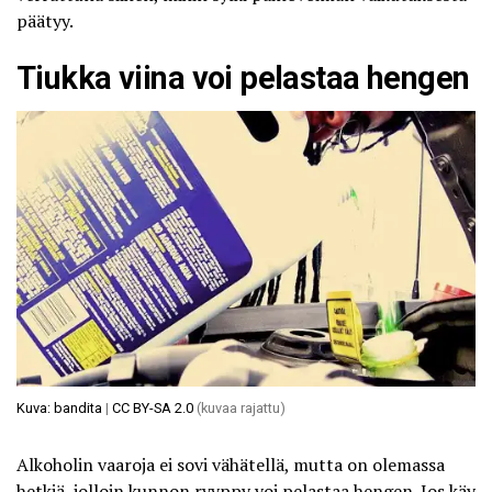
päätyy.
Tiukka viina voi pelastaa hengen
Kuva: bandita
|
CC BY-SA 2.0
(kuvaa rajattu)
Alkoholin vaaroja ei sovi vähätellä, mutta on olemassa
hetkiä, jolloin kunnon ryyppy voi pelastaa hengen. Jos käy