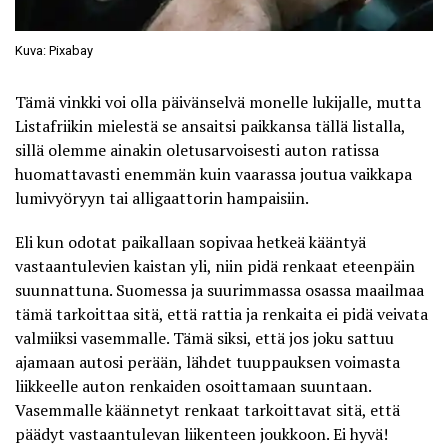
Kuva: Pixabay
Tämä vinkki voi olla päivänselvä monelle lukijalle, mutta
Listafriikin mielestä se ansaitsi paikkansa tällä listalla,
sillä olemme ainakin oletusarvoisesti auton ratissa
huomattavasti enemmän kuin vaarassa joutua vaikkapa
lumivyöryyn tai alligaattorin hampaisiin.
Eli kun odotat paikallaan sopivaa hetkeä kääntyä
vastaantulevien kaistan yli, niin pidä renkaat eteenpäin
suunnattuna. Suomessa ja suurimmassa osassa maailmaa
tämä tarkoittaa sitä, että rattia ja renkaita ei pidä veivata
valmiiksi vasemmalle. Tämä siksi, että jos joku sattuu
ajamaan autosi perään, lähdet tuuppauksen voimasta
liikkeelle auton renkaiden osoittamaan suuntaan.
Vasemmalle käännetyt renkaat tarkoittavat sitä, että
päädyt vastaantulevan liikenteen joukkoon. Ei hyvä!