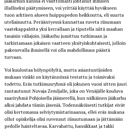
jääkarhun kanssa ei välittömästi johtanut ihmisen
illalliseksi päätymiseen, voi yrittää käyttää hyväkseen
tuon arktisen alueen huippupedon heikkoutta, eli suurta
uteliaisuutta. Perääntyessä kannattaa ruveta riisumaan
vaatekappaleita yksi kerrallaan ja tiputella niitä maahan
tasaisin väliajoin. Jääkarhu jumittuu tutkimaan ja
tarkistamaan jokaisen vaatteen yksityiskohtaisesti, jolloin
pakenevalla ihmisellä voi olla mahdollisuus päästä
turvaan.
Voi kuulostaa hölynpölyltä, mutta asiantuntijoiden
mukaan vinkki on
käytännössä testattu ja toimivaksi
todettu
. Eräs tutkimusryhmä oli jokunen vuosi sitten juuri
rantautunut Novaja Zemljalle, joka on Venäjälle kuuluva
saariryhmä Pohjoisella jäämerellä, kun nälkäinen jääkarhu
alkoi jahdata tiimin jäseniä. Todennäköisesti tutkijat eivät
olisi kertomassa selviytymistarinaansa, ellei eräs mukana
ollut
opiskelija olisi ruvennut riisuutumaan
ja jättämään
pedolle haisteltavaa. Karvahattu, hansikkaat ja takki