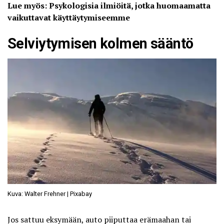
Lue myös: Psykologisia ilmiöitä, jotka huomaamatta
vaikuttavat käyttäytymiseemme
Selviytymisen kolmen sääntö
Kuva: Walter Frehner | Pixabay
Jos sattuu eksymään, auto piiputtaa erämaahan tai