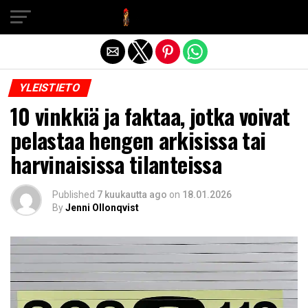
Exit mobile version
YLEISTIETO
10 vinkkiä ja faktaa, jotka voivat
pelastaa hengen arkisissa tai
harvinaisissa tilanteissa
Published
7 kuukautta ago
on
18.01.2026
By
Jenni Ollonqvist