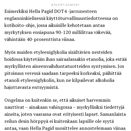
ADVERTISEMENT
Esimerkiksi Hella Pagid DOT4 -jarrunesteen
englanninkielisessä
käyttöturvallisuustiedotteessa on
kotihoito-ohje
, jossa aikuisille kehotetaan antaa
myrkytyksen ensiapuna 90-120 millilitraa väkevää,
vähintään 40-prosenttista viinaa.
Myös muiden etyleeniglykolia sisältävien nesteiden
hoidossa käytetään ihan sairaalassakin etanolia, joka estää
myrkyllisten aineenvaihduntatuotteiden syntymisen. Jos
pitoisuus veressä saadaan tarpeeksi korkeaksi, päihittää
etanoli etyleeniglykolin, kun ne kilpailevat alkoholia
hajottavasta entsyymistä.
Ongelma on kuitenkin se, että aikuiset harvemmin
nauttivat – ainakaan vahingossa – myrkyllisiksi tiedettyjä
aineita, joten vaarassa ovat erityisesti lapset. Samanlaista
reilun desin hörppyä ei kuitenkaan lapsille ole syytä
antaa, vaan Hella Pagid suosittelee annostelemaan viinaa