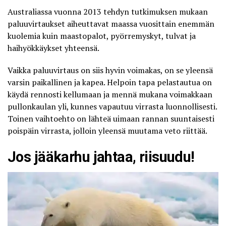
Australiassa vuonna 2013 tehdyn
tutkimuksen
mukaan
paluuvirtaukset aiheuttavat maassa vuosittain enemmän
kuolemia kuin maastopalot, pyörremyskyt, tulvat ja
haihyökkäykset yhteensä.
Vaikka paluuvirtaus on siis hyvin voimakas, on se yleensä
varsin paikallinen ja kapea. Helpoin tapa pelastautua on
käydä rennosti kellumaan ja mennä mukana voimakkaan
pullonkaulan yli, kunnes vapautuu virrasta luonnollisesti.
Toinen vaihtoehto on lähteä uimaan rannan suuntaisesti
poispäin virrasta, jolloin yleensä muutama veto riittää.
Jos jääkarhu jahtaa, riisuudu!