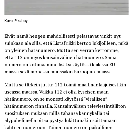
Kuva: Pixabay
Eivät nämä hengen mahdollisesti pelastavat vinkit nyt
suinkaan ala sillä, että Listafriikki kertoo lukijoilleen, mikä
on yleinen hätänumero. Mutta sen verran kerromme,
että 112 on myös kansainvälinen hätänumero. Sama
numero on kotimaamme lisäksi käytössä
kaikissa EU-
maissa
sekä monessa muussakin Euroopan maassa.
Mutta se tärkein juttu: 112 toimii maailmanlaajuisestikin
useassa maassa. Vaikka 112 ei olisi kyseisen maan
hätänumero, on se monesti käytössä ”virallisen”
hätänumeron rinnalla. Kansainvälisen televiestintäliiton
suosituksen mukaan millä tahansa kännykällä tai
älypuhelimella pitää pystyä lukittunakin soittamaan
kahteen numeroon. Toinen numero on paikallinen