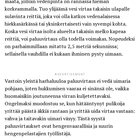
maata, jolloin vedenpinta on rannassa hieman
korkeammalla. Tuo ylijäämä vesi virtaa takaisin ulapalle
sulavinta reittiä, joka voi olla katkos vedenalaisessa
hiekkasärkässä tai yksinkertaisesti vain syvempi kohta.
Koska vesi virtaa isolta alueelta takaisin melko kapeaa
reittiä, voi paluuvirtaus olla todella voimakas. Nopeudeksi
on parhaimmillaan mitattu 2,5 metriä sekunnissa;
sellaisella vauhdilla ei kukaan ihminen pysty uimaan.
ADVERTISEMENT
Vastoin yleistä harhaluuloa paluuvirtaus ei vedä uimaria
pohjaan, joten hukkumisen vaaraa ei sinänsä ole, vaikka
huomaisikin joutuneensa virran kuljetettavaksi.
Ongelmaksi muodostuu se, kun hätääntynyt pulikoija
yrittää päästä äkkiä rantaan ja yrittää uida virtaa vastaan:
vahva ja taitavakin uimari väsyy. Tästä syystä
paluuvirtaukset ovat hengenvaarallisia ja suurin
hengenpelastajien työllistäjä.