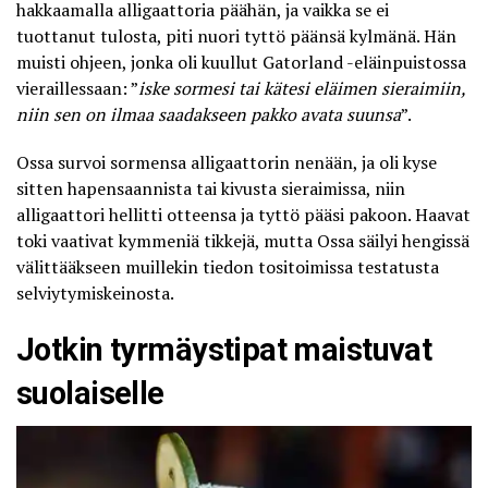
hakkaamalla alligaattoria päähän, ja vaikka se ei
tuottanut tulosta, piti nuori tyttö päänsä kylmänä. Hän
muisti ohjeen, jonka oli kuullut Gatorland -eläinpuistossa
vieraillessaan: ”
iske sormesi tai kätesi eläimen sieraimiin,
niin sen on ilmaa saadakseen pakko avata suunsa
”.
Ossa survoi sormensa alligaattorin nenään, ja oli kyse
sitten hapensaannista tai kivusta sieraimissa, niin
alligaattori hellitti otteensa ja tyttö pääsi pakoon. Haavat
toki vaativat kymmeniä tikkejä, mutta Ossa säilyi hengissä
välittääkseen muillekin tiedon tositoimissa testatusta
selviytymiskeinosta.
Jotkin tyrmäystipat maistuvat
suolaiselle