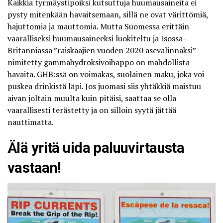
Kaikkia tyrmäystipoiksi kutsuttuja huumausaineita ei
pysty mitenkään havaitsemaan, sillä ne ovat värittömiä,
hajuttomia ja mauttomia. Mutta Suomessa erittäin
vaaralliseksi huumausaineeksi luokiteltu ja Isossa-
Britanniassa ”
raiskaajien vuoden 2020 asevalinnaksi
”
nimitetty gammahydroksivoihappo on mahdollista
havaita. GHB:ssä on voimakas, suolainen maku, joka voi
puskea drinkistä läpi. Jos juomasi siis yhtäkkiä maistuu
aivan joltain muulta kuin pitäisi, saattaa se olla
vaarallisesti terästetty ja on silloin syytä jättää
nauttimatta.
Älä yritä uida paluuvirtausta
vastaan!