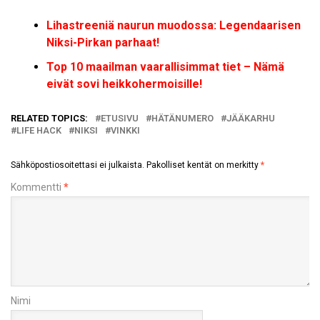
Lihastreeniä naurun muodossa: Legendaarisen
Niksi-Pirkan parhaat!
Top 10 maailman vaarallisimmat tiet – Nämä
eivät sovi heikkohermoisille!
RELATED TOPICS:
ETUSIVU
HÄTÄNUMERO
JÄÄKARHU
LIFE HACK
NIKSI
VINKKI
Sähköpostiosoitettasi ei julkaista.
Pakolliset kentät on merkitty
*
Kommentti
*
Nimi