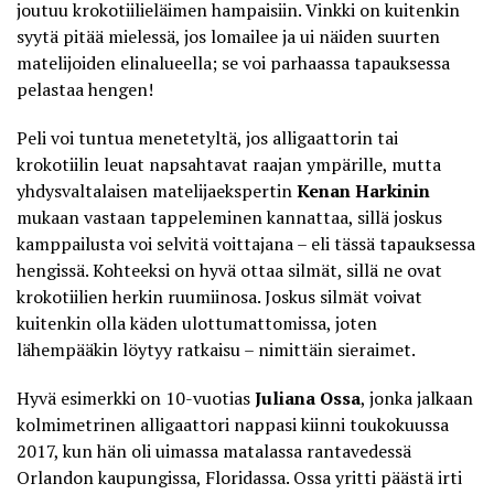
joutuu krokotiilieläimen hampaisiin. Vinkki on kuitenkin
syytä pitää mielessä, jos lomailee ja ui näiden suurten
matelijoiden elinalueella; se voi parhaassa tapauksessa
pelastaa hengen!
Peli voi tuntua menetetyltä, jos alligaattorin tai
krokotiilin leuat napsahtavat raajan ympärille, mutta
yhdysvaltalaisen matelijaekspertin
Kenan Harkinin
mukaan
vastaan tappeleminen kannattaa
, sillä joskus
kamppailusta voi selvitä voittajana – eli tässä tapauksessa
hengissä. Kohteeksi on hyvä ottaa silmät, sillä ne ovat
krokotiilien herkin ruumiinosa. Joskus silmät voivat
kuitenkin olla käden ulottumattomissa, joten
lähempääkin löytyy ratkaisu – nimittäin sieraimet.
Hyvä esimerkki on 10-vuotias
Juliana Ossa
, jonka jalkaan
kolmimetrinen alligaattori nappasi kiinni toukokuussa
2017, kun hän oli uimassa matalassa rantavedessä
Orlandon kaupungissa, Floridassa. Ossa yritti päästä irti