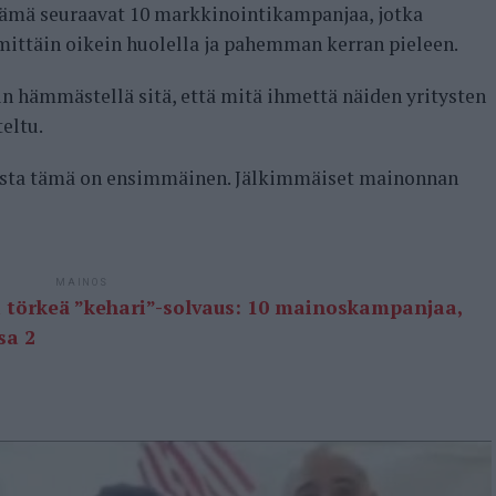
nämä seuraavat 10 markkinointikampanjaa, jotka
mittäin oikein huolella ja pahemman kerran pieleen.
n hämmästellä sitä, että mitä ihmettä näiden yritysten
eltu.
joista tämä on ensimmäinen. Jälkimmäiset mainonnan
MAINOS
i törkeä ”kehari”-solvaus: 10 mainoskampanjaa,
sa 2