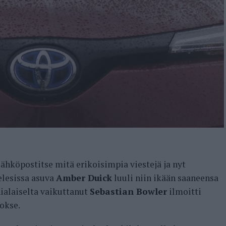
ähköpostitse mitä erikoisimpia viestejä ja nyt
elesissa asuva
Amber Duick
luuli niin ikään saaneensa
nialaiselta vaikuttanut
Sebastian Bowler
ilmoitti
uokse.