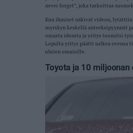
never forget”, joka tarkoittaa suom
Kun ihmiset näkivät videon, lytättii
myrskyn keskellä anteeksipyynnöt pal
omasta ideasta ja yritys tuomitsi työ
Lopulta yritys päätti sulkea ovensa ti
uhrien omaisille.
Toyota ja 10 miljoonan 