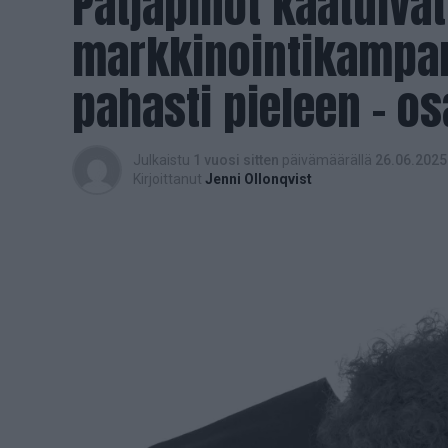
Patjapinot kaatuivat
markkinointikampan
pahasti pieleen – os
Julkaistu
1 vuosi sitten
päivämäärällä
26.06.2025
Kirjoittanut
Jenni Ollonqvist