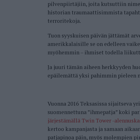
pilvenpiirtäjiin, joita kutsuttiin ni
historian traumaattisimmista tapah
terroritekoja.
Tuon syyskuisen päivän jättämät arve
amerikkalaisille se on edelleen vaikea
myöhemmin – ihmiset todella liikutt
Ja juuri tämän aiheen herkkyyden h
epäilemättä yksi pahimmin pieleen 
Vuonna 2016 Teksasissa sijaitseva yri
suomennettuna ”ihmepatja” koki par
järjestämällä Twin Tower -alennusk
kertoo kampanjasta ja samaan aikaan
patjapinoa päin, myös molempien pin