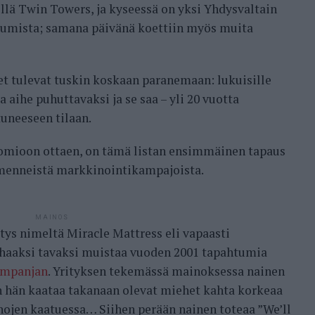
mellä Twin Towers, ja kyseessä on yksi Yhdysvaltain
tumista; samana päivänä koettiin myös muita
t tulevat tuskin koskaan paranemaan: lukuisille
 aihe puhuttavaksi ja se saa – yli 20 vuotta
uneeseen tilaan.
uomioon ottaen, on tämä listan ensimmäinen tapaus
menneistä markkinointikampajoista.
MAINOS
tys nimeltä Miracle Mattress eli vapaasti
haaksi tavaksi muistaa vuoden 2001 tapahtumia
ampanjan
. Yrityksen tekemässä mainoksessa nainen
 hän kaataa takanaan olevat miehet kahta korkeaa
ojen kaatuessa… Siihen perään nainen toteaa ”We’ll