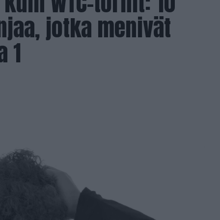
 kuin WTC-tornit: 10
jaa, jotka menivät
a 1