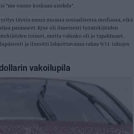
eksi ”me emme koskaan unohda”.
n yritys täysin muun muassa sosiaalisessa mediassa, eikä
joa painaneet. Kyse oli ilmeisesti työntekijöiden
ntekijöiden toimet, mutta vahinko oli jo tapahtunut.
lapäisesti ja ilmoitti lahjoittavansa rahaa 9/11-iskujen
dollarin vakoilupila