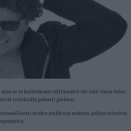
ina se ei kuitenkaan välttämättä ole sitä: tässä tulee
vät yrityksillä pahasti pieleen.
luonnollisesti niiden joukkoon mahtuu paljon toimivia
ampanjoita.