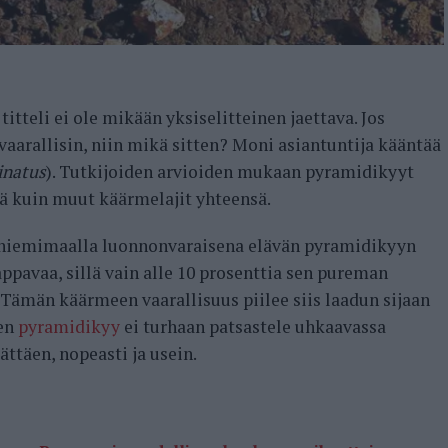
teli ei ole mikään yksiselitteinen jaettava. Jos
aarallisin, niin mikä sitten? Moni asiantuntija kääntää
inatus
). Tutkijoiden arvioiden mukaan pyramidikyyt
ä kuin muut käärmelajit yhteensä.
an niemimaalla luonnonvaraisena elävän pyramidikyyn
ppavaa, sillä vain alle 10 prosenttia sen pureman
ämän käärmeen vaarallisuus piilee siis laadun sijaan
nen
pyramidikyy
ei turhaan patsastele uhkaavassa
ttäen, nopeasti ja usein.