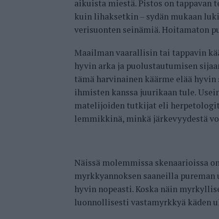
aikuista miestä. Pistos on tappavan
kuin lihaksetkin – sydän mukaan luki
verisuonten seinämiä. Hoitamaton p
Maailman vaarallisin tai tappavin kä
hyvin arka ja puolustautumisen sija
tämä harvinainen käärme elää hyvin s
ihmisten kanssa juurikaan tule. Use
matelijoiden tutkijat eli herpetologi
lemmikkinä, minkä järkevyydestä voi
Näissä molemmissa skenaarioissa on
myrkkyannoksen saaneilla pureman u
hyvin nopeasti. Koska näin myrkyllis
luonnollisesti vastamyrkkyä käden ul