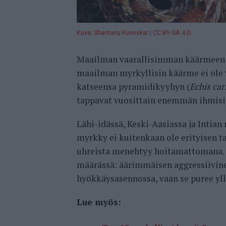
Kuva: Shantanu Kuveskar
|
CC BY-SA 4.0
Maailman vaarallisimman käärmeen tit
maailman myrkyllisin käärme ei ole v
katseensa pyramidikyyhyn (
Echis car
tappavat vuosittain enemmän ihmisi
Lähi-idässä, Keski-Aasiassa ja Inti
myrkky ei kuitenkaan ole erityisen ta
uhreista menehtyy hoitamattomana. T
määrässä: äärimmäisen aggressiivi
hyökkäysasennossa, vaan se puree yllä
Lue myös: