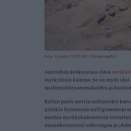
Kuva: XLerate
|
CC BY-SA 3.0 (kuvaa rajattu)
Australian keskiosissa elävä
aavikko
myrkyllisin käärme. Se on myös yks
nuolimyrkkysammakoiden ja kuutio
Reilun parin metrin mittaiseksi kasv
joitakin kymmeniä milligrammoja my
muihin myrkkykäärmeisiin verrattun
moninkertaisesti vahvempaa ja yhde