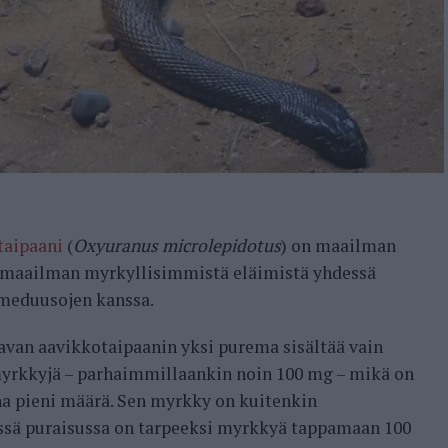
taipaani
(
Oxyuranus microlepidotus
) on maailman
i maailman myrkyllisimmistä eläimistä yhdessä
meduusojen kanssa.
avan aavikkotaipaanin yksi purema sisältää vain
rkkyjä – parhaimmillaankin noin 100 mg – mikä on
a pieni määrä. Sen myrkky on kuitenkin
ssä puraisussa on tarpeeksi myrkkyä tappamaan 100