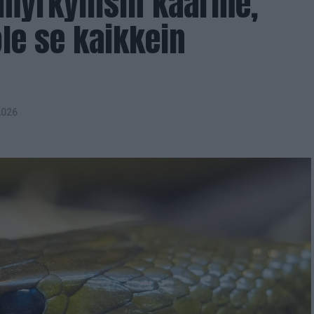
myrkyllisin käärme,
ole se kaikkein
2026