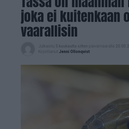
Tässä on maailman 
joka ei kuitenkaan 
vaarallisin
Julkaistu
5 kuukautta sitten
päivämäärällä
20.03.
Kirjoittanut
Jenni Ollonqvist