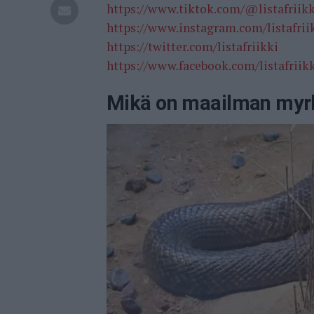
https://www.tiktok.com/@listafriikk
https://www.instagram.com/listafri
https://twitter.com/listafriikki
https://www.facebook.com/listafriik
Mikä on maailman myrk