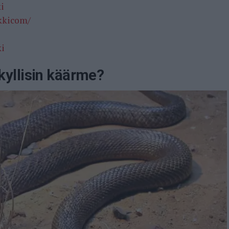
i
ikkicom/
ki
yllisin käärme?