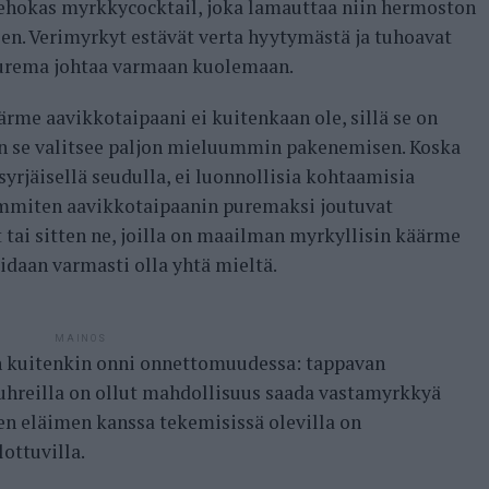
 tehokas myrkkycocktail, joka lamauttaa niin hermoston
en. Verimyrkyt estävät verta hyytymästä ja tuhoavat
urema johtaa varmaan kuolemaan.
ärme aavikkotaipaani ei kuitenkaan ole, sillä se on
an se valitsee paljon mieluummin pakenemisen. Koska
yrjäisellä seudulla, ei luonnollisia kohtaamisia
immiten aavikkotaipaanin puremaksi joutuvat
t tai sitten ne, joilla on maailman myrkyllisin käärme
daan varmasti olla yhtä mieltä.
MAINOS
 kuitenkin onni onnettomuudessa: tappavan
hreilla on ollut mahdollisuus saada vastamyrkkyä
en eläimen kanssa tekemisissä olevilla on
ottuvilla.