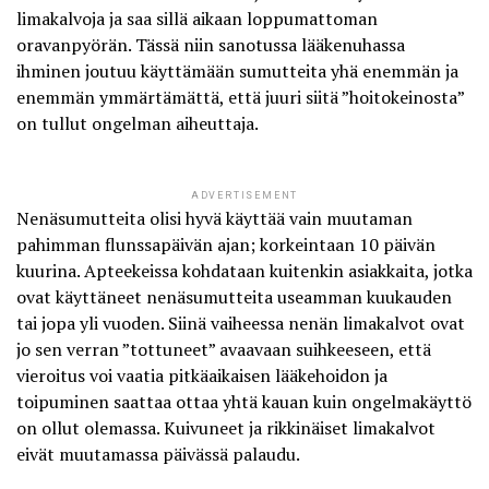
limakalvoja ja saa sillä aikaan loppumattoman
oravanpyörän. Tässä niin sanotussa
lääkenuhassa
ihminen joutuu käyttämään sumutteita yhä enemmän ja
enemmän ymmärtämättä, että juuri siitä ”hoitokeinosta”
on tullut ongelman aiheuttaja.
ADVERTISEMENT
Nenäsumutteita olisi hyvä käyttää vain muutaman
pahimman flunssapäivän ajan; korkeintaan 10 päivän
kuurina. Apteekeissa kohdataan kuitenkin asiakkaita, jotka
ovat käyttäneet nenäsumutteita useamman kuukauden
tai jopa yli vuoden. Siinä vaiheessa nenän limakalvot ovat
jo sen verran ”tottuneet” avaavaan suihkeeseen, että
vieroitus voi vaatia pitkäaikaisen lääkehoidon ja
toipuminen saattaa ottaa yhtä kauan kuin ongelmakäyttö
on ollut olemassa. Kuivuneet ja rikkinäiset limakalvot
eivät muutamassa päivässä palaudu.