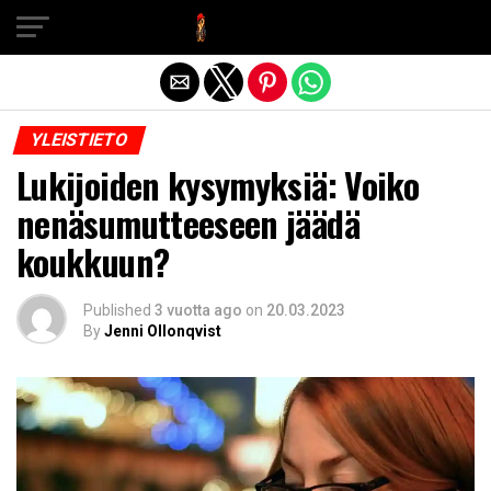
Exit mobile version
YLEISTIETO
Lukijoiden kysymyksiä: Voiko
nenäsumutteeseen jäädä
koukkuun?
Published
3 vuotta ago
on
20.03.2023
By
Jenni Ollonqvist