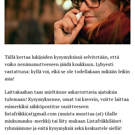
Tällä kertaa lukijoiden kysymyksissä selvitetään, että
voiko nenäsumutteeseen jäädä koukkuun. Lyhyesti
vastattuna: kyllä voi, eikä se ole todellakaan mikään leikin
asia!
Laittakaahan taas mieltänne askarruttavia ajatuksia
tulemaan! Kysymyksenne, omat tai kaverin, voitte laittaa
esimerkiksi sähköpostitse osoitteeseen
listafriikki(at)gmail.com (muista muuttaa (at) tilalle
miukumauku-merkki) tai liity mukaan
Listafriikkiläiset-
ryhmäämme
ja esitä kysymyksiä sekä keskustele siellä!