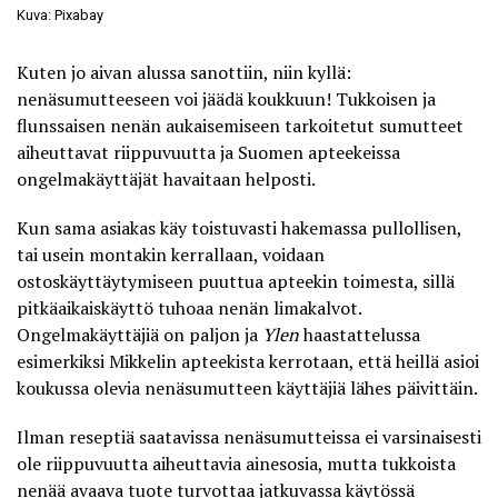
Kuva: Pixabay
Kuten jo aivan alussa sanottiin, niin kyllä:
nenäsumutteeseen voi jäädä koukkuun! Tukkoisen ja
flunssaisen nenän aukaisemiseen tarkoitetut sumutteet
aiheuttavat riippuvuutta ja Suomen apteekeissa
ongelmakäyttäjät havaitaan helposti.
Kun sama asiakas käy toistuvasti hakemassa pullollisen,
tai usein montakin kerrallaan, voidaan
ostoskäyttäytymiseen puuttua apteekin toimesta, sillä
pitkäaikaiskäyttö tuhoaa nenän limakalvot.
Ongelmakäyttäjiä on paljon ja
Ylen
haastattelussa
esimerkiksi Mikkelin apteekista kerrotaan, että heillä asioi
koukussa olevia nenäsumutteen käyttäjiä
lähes päivittäin
.
Ilman reseptiä saatavissa nenäsumutteissa ei varsinaisesti
ole riippuvuutta aiheuttavia ainesosia, mutta tukkoista
nenää avaava tuote turvottaa jatkuvassa käytössä