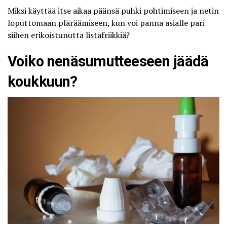
Miksi käyttää itse aikaa päänsä puhki pohtimiseen ja netin
loputtomaan pläräämiseen, kun voi panna asialle pari
siihen erikoistunutta listafriikkiä?
Voiko nenäsumutteeseen jäädä
koukkuun?