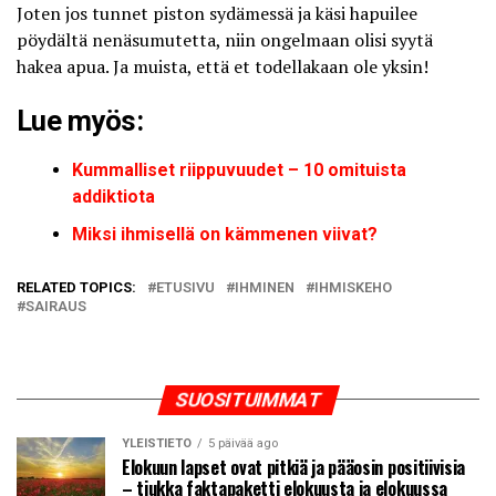
Joten jos tunnet piston sydämessä ja käsi hapuilee
pöydältä nenäsumutetta, niin ongelmaan olisi syytä
hakea apua. Ja muista, että et todellakaan ole yksin!
Lue myös:
Kummalliset riippuvuudet – 10 omituista
addiktiota
Miksi ihmisellä on kämmenen viivat?
RELATED TOPICS:
ETUSIVU
IHMINEN
IHMISKEHO
SAIRAUS
SUOSITUIMMAT
YLEISTIETO
5 päivää ago
Elokuun lapset ovat pitkiä ja pääosin positiivisia
– tiukka faktapaketti elokuusta ja elokuussa