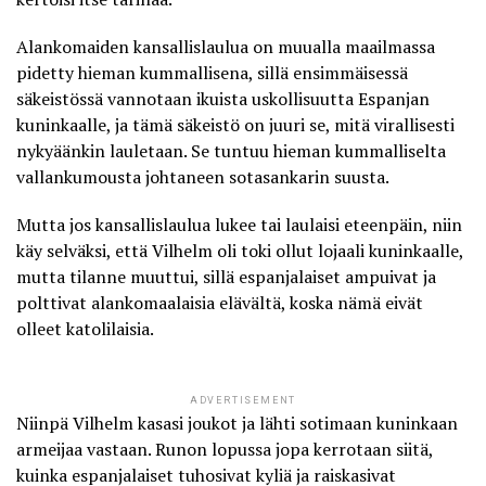
Alankomaiden kansallislaulua on muualla maailmassa
pidetty hieman kummallisena, sillä ensimmäisessä
säkeistössä vannotaan ikuista uskollisuutta Espanjan
kuninkaalle, ja tämä säkeistö on juuri se, mitä virallisesti
nykyäänkin lauletaan. Se tuntuu hieman kummalliselta
vallankumousta johtaneen sotasankarin suusta.
Mutta jos kansallislaulua lukee tai laulaisi eteenpäin, niin
käy selväksi, että Vilhelm oli toki ollut lojaali kuninkaalle,
mutta tilanne muuttui, sillä espanjalaiset ampuivat ja
polttivat alankomaalaisia elävältä, koska nämä eivät
olleet katolilaisia.
ADVERTISEMENT
Niinpä Vilhelm kasasi joukot ja lähti sotimaan kuninkaan
armeijaa vastaan. Runon lopussa jopa kerrotaan siitä,
kuinka espanjalaiset tuhosivat kyliä ja raiskasivat