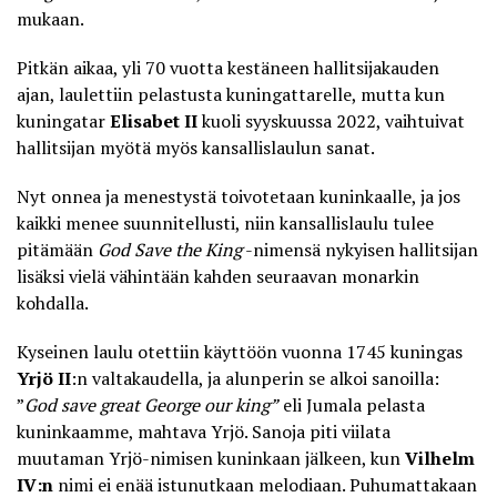
mukaan.
Pitkän aikaa, yli 70 vuotta kestäneen hallitsijakauden
ajan, laulettiin pelastusta kuningattarelle, mutta kun
kuningatar
Elisabet II
kuoli syyskuussa 2022, vaihtuivat
hallitsijan myötä myös kansallislaulun sanat.
Nyt onnea ja menestystä toivotetaan kuninkaalle, ja jos
kaikki menee suunnitellusti, niin kansallislaulu tulee
pitämään
God Save the King
-nimensä nykyisen hallitsijan
lisäksi vielä vähintään kahden seuraavan monarkin
kohdalla.
Kyseinen laulu otettiin käyttöön vuonna 1745 kuningas
Yrjö II
:n valtakaudella, ja alunperin se alkoi sanoilla:
”
God save great George our king”
eli Jumala pelasta
kuninkaamme, mahtava Yrjö. Sanoja piti viilata
muutaman Yrjö-nimisen kuninkaan jälkeen, kun
Vilhelm
IV:n
nimi ei enää istunutkaan melodiaan. Puhumattakaan