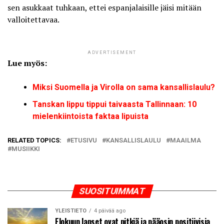
sen asukkaat tuhkaan, ettei espanjalaisille jäisi mitään
valloitettavaa.
ADVERTISEMENT
Lue myös:
Miksi Suomella ja Virolla on sama kansallislaulu?
Tanskan lippu tippui taivaasta Tallinnaan: 10
mielenkiintoista faktaa lipuista
RELATED TOPICS:
ETUSIVU
KANSALLISLAULU
MAAILMA
MUSIIKKI
SUOSITUIMMAT
YLEISTIETO
4 päivää ago
Elokuun lapset ovat pitkiä ja pääosin positiivisia