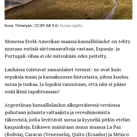
Kuva: Timwryan
|
CC BY-SA 3.0
| Kuvaa rajattu
Monessa
Etelä-Amerikan maassa kansallislaulut on tehty
suoraan entisiä siirtomaavaltoja vastaan
. Espanja- ja
Portugali-vihaa ei ole mitenkään edes peitelty.
Lauluissa toistuvat samanlaiset teemat: ne ovat kuin
eepoksia maan ja kansakunnan historiasta, johon kuuluu
surua ja tuskaa. Ja lopuksi vannotaan, että niin ei pääse
enää ikinä tapahtumaan!
Argentiinan kansallislaulun alkuperäisessä versiossa
puhutaan julmista valtaajista ja verenhimoisista
tiikereistä, jotka levittävät surua ja kyyneliä pitkin etelän
kaupunkeja. Erikseen mainitaan muun muassa La Paz
(Bolivia), Caracas (Venezuela), Quito (Ecuador) ja México