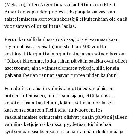
(Meksiko), joten Argentiinassa laulettiin koko Etelä-
Amerikan vapauden puolesta. Espanjalaisia vastaan
taistelemisesta kertovia säkeistöjä ei kuitenkaan ole enää
vuosisataan ollut sallittua laulaa.
Perun kansallislaulussa (osiossa, jota ei varmaankaan
olympialaisissa veisata) muistellaan 300 vuotta
kestänyttä kurjuutta ja orjuutusta, ja vannotaan kostoa:
”Olkoot kätemme, jotka tähän päivään saakka ovat olleet
aseettomat, aina valmistelemassa tykkejä, sillä jonain
päivänä Iberian rannat saavat tuntea niiden kauhun”.
Ecuadorissa taas on valmistauduttu espanjalaisten
uuteen tulemiseen, mutta sen sijaan, että laulussa
kehotettaisiin taisteluun, kääntävät ecuadorilaiset
katseensa suureen Pichincha-tulivuoreen. Jos
raakalaismaiset orjuuttajat olisivat jonain päivänä jälleen
valmiina ketjujensa kanssa, pyydetään Pichinchaa
syöksemään sisuksensa ulos ja hautaamaan koko maa ja