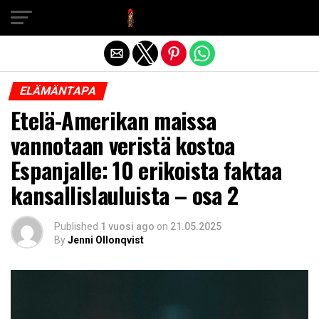
Exit mobile version
ELÄMÄNTAPA
Etelä-Amerikan maissa
vannotaan veristä kostoa
Espanjalle: 10 erikoista faktaa
kansallislauluista – osa 2
Published
1 vuosi ago
on
21.05.2025
By
Jenni Ollonqvist