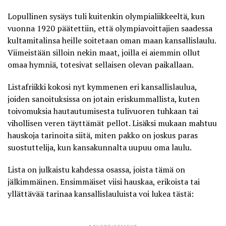
Lopullinen sysäys tuli kuitenkin olympialiikkeeltä, kun
vuonna 1920 päätettiin, että olympiavoittajien saadessa
kultamitalinsa heille soitetaan oman maan kansallislaulu.
Viimeistään silloin nekin maat, joilla ei aiemmin ollut
omaa hymniä, totesivat sellaisen olevan paikallaan.
Listafriikki
kokosi nyt kymmenen eri kansallislaulua,
joiden sanoituksissa on jotain eriskummallista, kuten
toivomuksia hautautumisesta tulivuoren tuhkaan tai
vihollisen veren täyttämät pellot. Lisäksi mukaan mahtuu
hauskoja tarinoita siitä, miten pakko on joskus paras
suostuttelija, kun kansakunnalta uupuu oma laulu.
Lista on julkaistu kahdessa osassa, joista tämä on
jälkimmäinen. Ensimmäiset viisi hauskaa, erikoista tai
yllättävää tarinaa kansallislauluista voi lukea tästä: