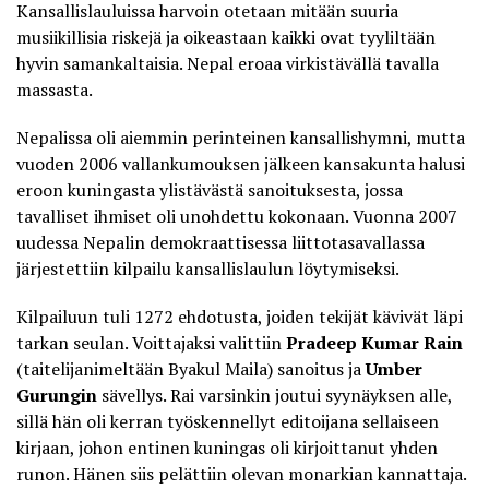
Kansallislauluissa harvoin otetaan mitään suuria
musiikillisia riskejä ja oikeastaan kaikki ovat tyyliltään
hyvin samankaltaisia. Nepal eroaa virkistävällä tavalla
massasta.
Nepalissa oli aiemmin perinteinen kansallishymni, mutta
vuoden 2006 vallankumouksen jälkeen kansakunta halusi
eroon kuningasta ylistävästä sanoituksesta, jossa
tavalliset ihmiset oli unohdettu kokonaan. Vuonna 2007
uudessa Nepalin demokraattisessa liittotasavallassa
järjestettiin kilpailu kansallislaulun löytymiseksi.
Kilpailuun tuli 1272 ehdotusta, joiden tekijät kävivät läpi
tarkan seulan. Voittajaksi valittiin
Pradeep Kumar Rain
(taitelijanimeltään Byakul Maila) sanoitus ja
Umber
Gurungin
sävellys. Rai varsinkin joutui syynäyksen alle,
sillä hän oli kerran työskennellyt editoijana sellaiseen
kirjaan, johon entinen kuningas oli kirjoittanut yhden
runon. Hänen siis pelättiin olevan monarkian kannattaja.