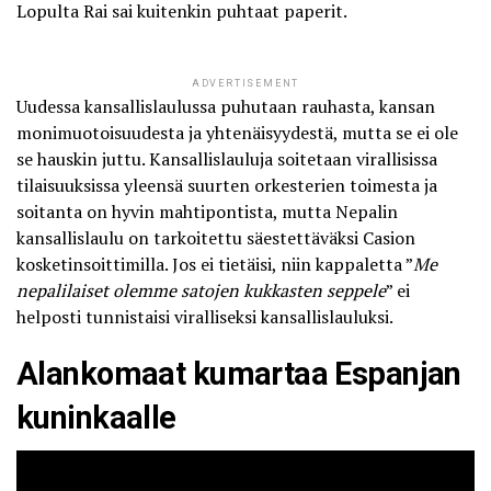
Lopulta Rai sai kuitenkin puhtaat paperit.
ADVERTISEMENT
Uudessa kansallislaulussa puhutaan rauhasta, kansan
monimuotoisuudesta ja yhtenäisyydestä, mutta se ei ole
se hauskin juttu. Kansallislauluja soitetaan virallisissa
tilaisuuksissa yleensä suurten orkesterien toimesta ja
soitanta on hyvin mahtipontista, mutta
Nepalin
kansallislaulu on tarkoitettu säestettäväksi Casion
kosketinsoittimilla
. Jos ei tietäisi, niin kappaletta ”
Me
nepalilaiset olemme satojen kukkasten seppele
” ei
helposti tunnistaisi viralliseksi kansallislauluksi.
Alankomaat kumartaa Espanjan
kuninkaalle