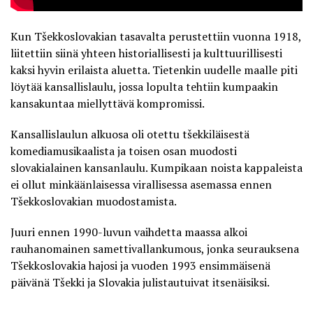
Kun Tšekkoslovakian tasavalta perustettiin vuonna 1918,
liitettiin siinä yhteen historiallisesti ja kulttuurillisesti
kaksi hyvin erilaista aluetta. Tietenkin uudelle maalle piti
löytää kansallislaulu, jossa lopulta tehtiin kumpaakin
kansakuntaa miellyttävä kompromissi.
Kansallislaulun alkuosa oli otettu tšekkiläisestä
komediamusikaalista ja toisen osan muodosti
slovakialainen kansanlaulu. Kumpikaan noista kappaleista
ei ollut minkäänlaisessa virallisessa asemassa ennen
Tšekkoslovakian muodostamista.
Juuri ennen 1990-luvun vaihdetta maassa alkoi
rauhanomainen samettivallankumous, jonka seurauksena
Tšekkoslovakia hajosi ja vuoden 1993 ensimmäisenä
päivänä Tšekki ja Slovakia julistautuivat itsenäisiksi.