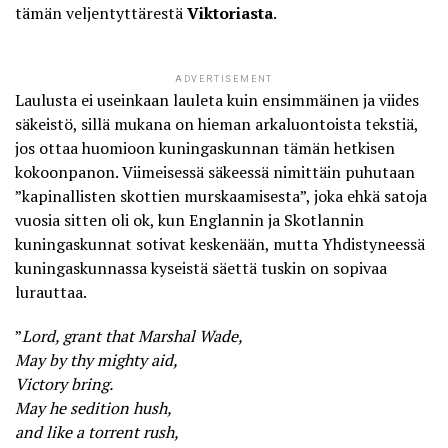
tämän veljentyttärestä
Viktoriasta
.
ADVERTISEMENT
Laulusta ei useinkaan lauleta kuin ensimmäinen ja viides
säkeistö, sillä mukana on hieman arkaluontoista tekstiä,
jos ottaa huomioon kuningaskunnan tämän hetkisen
kokoonpanon. Viimeisessä säkeessä nimittäin puhutaan
”kapinallisten skottien murskaamisesta”, joka ehkä satoja
vuosia sitten oli ok, kun Englannin ja Skotlannin
kuningaskunnat sotivat keskenään, mutta Yhdistyneessä
kuningaskunnassa kyseistä säettä tuskin on sopivaa
lurauttaa.
”
Lord, grant that Marshal Wade,
May by thy mighty aid,
Victory bring.
May he sedition hush,
and like a torrent rush,