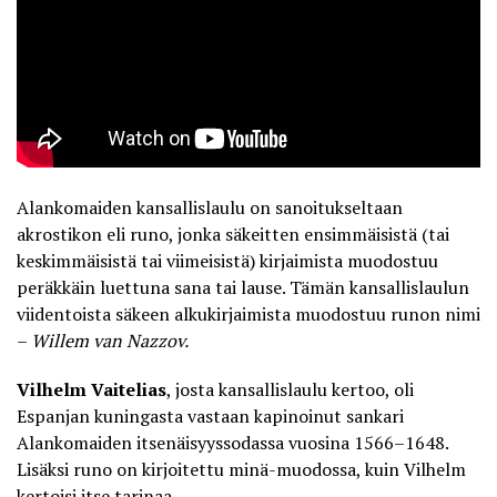
Alankomaiden kansallislaulu on sanoitukseltaan
akrostikon eli runo, jonka säkeitten ensimmäisistä (tai
keskimmäisistä tai viimeisistä) kirjaimista muodostuu
peräkkäin luettuna sana tai lause. Tämän kansallislaulun
viidentoista säkeen alkukirjaimista muodostuu runon nimi
–
Willem van Nazzov.
Vilhelm Vaitelias
, josta kansallislaulu kertoo, oli
Espanjan kuningasta vastaan kapinoinut sankari
Alankomaiden itsenäisyyssodassa vuosina 1566–1648.
Lisäksi runo on kirjoitettu minä-muodossa, kuin Vilhelm
kertoisi itse tarinaa.