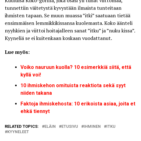
Kuuluisa
Koko-gorilla
, joka osasi yli tuhat viittomaa,
tunnettiin väitetystä kyvystään ilmaista tunteitaan
ihmisten tapaan. Se muun muassa ”itki” saatuaan tietää
ensimmäisen lemmikkikissansa kuolemasta. Koko äänteli
nyyhkien ja viittoi hoitajalleen sanat ”itku” ja ”nuku kissa”.
Kyyneliä se ei kuitenkaan koskaan vuodattanut.
Lue myös:
Voiko nauruun kuolla? 10 esimerkkiä siitä, että
kyllä voi!
10 ihmiskehon omituista reaktiota sekä syyt
niiden takana
Faktoja ihmiskehosta: 10 erikoista asiaa, joita et
ehkä tiennyt
RELATED TOPICS:
ELÄIN
ETUSIVU
IHMINEN
ITKU
KYYNELEET