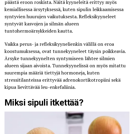
päästä eroon roskista. Näitä kyyneleitä erittyy myös
kemiallisessa ärsytyksessä, kuten sipulin leikkaamisessa
syntyvien huurujen vaikutuksesta. Refleksikyyneleet
syntyvät kasvojen ja silmän alueen
tuntohermoärsykkeiden kautta.
Vaikka perus- ja refleksikyynelienkin välillä on eroa
koostumuksessa, ovat tunnekyyneleet täysin poikkeavia.
Ärsyke tunnekyynelten syntymiseen lähtee silmien
alueen sijaan aivoista. Tunnekyynelissä on myös mitattu
suurempia määriä tiettyjä hormoneja, kuten
stressitilanteissa erittyvää adrenokortikotropiini sekä
kipua lievittävää leu-enkefaliinia.
Miksi sipuli itkettää?