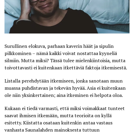
Surullinen elokuva, parhaan kaverin häät ja sipulin
pilkkominen – nämä kaikki voivat nostattaa kyyneliä
silmiin. Mutta miksi? Tässä tulee mielenkiintoisia, mutta
toivottavasti ei kuitenkaan itkettäviä faktoja itkemisestä.
Listalla perehdytään itkemiseen, jonka sanotaan muun
muassa puhdistavan ja tekevän hyvää. Asia ei kuitenkaan
ole niin yksinkertainen; aina itkeminen ei helpota oloa.
Kukaan ei tiedä varmasti, että miksi voimakkaat tunteet
saavat ihmisen itkemään, mutta teorioita on kyllä
esitetty. Kiistatta osataan kuitenkin antaa vastaus
vanhasta Saunalahden mainoksesta tuttuun