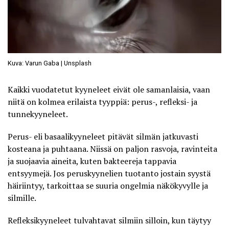
Kuva: Varun Gaba | Unsplash
Kaikki vuodatetut kyyneleet eivät ole samanlaisia, vaan
niitä on kolmea erilaista tyyppiä: perus-, refleksi- ja
tunnekyyneleet.
Perus- eli basaalikyyneleet pitävät silmän jatkuvasti
kosteana ja puhtaana. Niissä on paljon rasvoja, ravinteita
ja suojaavia aineita, kuten bakteereja tappavia
entsyymejä. Jos peruskyynelien tuotanto jostain syystä
häiriintyy, tarkoittaa se suuria ongelmia näkökyvylle ja
silmille.
Refleksikyyneleet tulvahtavat silmiin silloin, kun täytyy