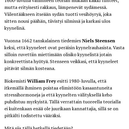
1600-luvulla vallinneen teorian mukaan kaikki tunteet,
mutta erityisesti rakkaus, lämpenevät sydämessä.
Viilentääkseen itseään sydän tuotti vesihöyryä, joka
sitten nousi päähän, tiivistyi silmissä ja karkasi ulos
kyynelinä.
Vuonna 1662 tanskalainen tiedemies
Niels Steensen
keksi, että kyyneleet ovat peräisin kyynelrauhasista. Vasta
silloin ruvettiin miettimään olisiko kyynelistä jotain
konkreettista hyötyä. Stenseen veikkasi, että kyyneleet
pitävät silmän kosteana.
Biokemisti
William Frey
esitti 1980-luvulla, että
itkemällä ihminen poistaa elimistöön
kasaantuneita
stressihormoneja
ja että kyynelten välityksellä keho
puhdistuu myrkyistä. Tällä verrattain tuoreella teorialla
ei kuitenkaan enää ole juurikaan kannattajia, sillä se on
pitkälti todistettu vääräksi.
Mitä siis tällä hetkellä tiedetään?