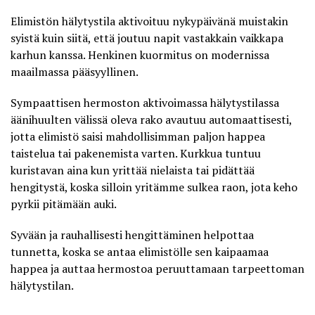
Elimistön hälytystila aktivoituu nykypäivänä muistakin
syistä kuin siitä, että joutuu napit vastakkain vaikkapa
karhun kanssa. Henkinen kuormitus on modernissa
maailmassa pääsyyllinen.
Sympaattisen hermoston aktivoimassa hälytystilassa
äänihuulten välissä oleva rako avautuu automaattisesti,
jotta elimistö saisi mahdollisimman paljon happea
taistelua tai pakenemista varten. Kurkkua tuntuu
kuristavan aina kun yrittää nielaista tai pidättää
hengitystä, koska silloin yritämme sulkea raon, jota keho
pyrkii pitämään auki.
Syvään ja rauhallisesti hengittäminen helpottaa
tunnetta, koska se antaa elimistölle sen kaipaamaa
happea ja auttaa hermostoa peruuttamaan tarpeettoman
hälytystilan.