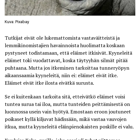
Kuva: Pixabay
Tutkijat eivät ole lukemattomista vastaväitteistä ja
lemmikinomistajien havainnoista huolimatta koskaan
pystyneet todistamaan, että eläimet itkisivät. Kyyneleitä
eläimet toki vuodattavat, koska täytyyhän silmät pitää
puhtaana. Mutta jos itkeminen tarkoittaa tunneryöpyn
aikaansaamia kyyneleitä, niin ei: eläimet eivät itke.
Eläimet eivät itke ilosta eivätkä surusta.
Se ei kuitenkaan tarkoita sitä, etteivätkö eläimet voisi
tuntea surua tai iloa, mutta tunteiden peittämisestä on
luonnossa usein vain hyötyä. Emostaan eroon joutuneet
poikaset kyllä kiljuvat hädissään, mikä vastaa vauvojen
itkua, mutta kyyneleitä eläinpienokaisten poskille ei valu.