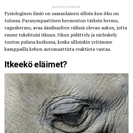
ADVERTISEMENT
Fysiologinen ilmiö on samanlainen silloin kun itku on
tulossa. Parasympaattisen hermoston tärkein hermo,
vagushermo, avaa äänihuulten välissä olevan aukon, jotta
emme tukehtuisi itkuun. Itkun pidättely ja nieleskely
tuntuu palana kurkussa, koska silloinkin yritämme
kamppailla kehon automaattista reaktiota vastaa.
Itkeekö eläimet?