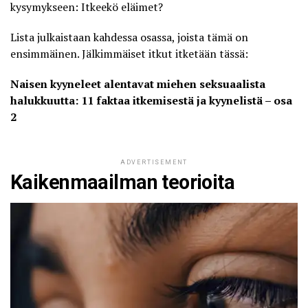
kysymykseen: Itkeekö eläimet?
Lista julkaistaan kahdessa osassa, joista tämä on
ensimmäinen. Jälkimmäiset itkut itketään tässä:
Naisen kyyneleet alentavat miehen seksuaalista
halukkuutta: 11 faktaa itkemisestä ja kyynelistä – osa
2
ADVERTISEMENT
Kaikenmaailman teorioita