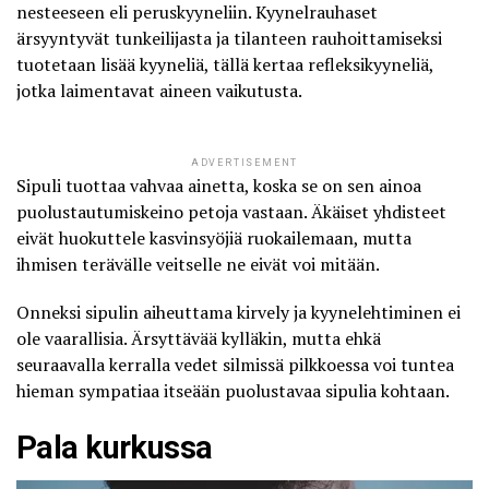
nesteeseen eli peruskyyneliin. Kyynelrauhaset
ärsyyntyvät tunkeilijasta ja tilanteen rauhoittamiseksi
tuotetaan lisää kyyneliä, tällä kertaa refleksikyyneliä,
jotka laimentavat aineen vaikutusta.
ADVERTISEMENT
Sipuli tuottaa vahvaa ainetta, koska se on sen ainoa
puolustautumiskeino petoja vastaan. Äkäiset yhdisteet
eivät huokuttele kasvinsyöjiä ruokailemaan, mutta
ihmisen terävälle veitselle ne eivät voi mitään.
Onneksi sipulin aiheuttama kirvely ja kyynelehtiminen ei
ole vaarallisia. Ärsyttävää kylläkin, mutta ehkä
seuraavalla kerralla vedet silmissä pilkkoessa voi tuntea
hieman sympatiaa itseään puolustavaa sipulia kohtaan.
Pala kurkussa