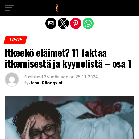
Exit mobile version
TIEDE
Itkeekö eläimet? 11 faktaa
itkemisestä ja kyynelistä – osa 1
Published
2 vuotta ago
on
25.11.2024
By
Jenni Ollonqvist