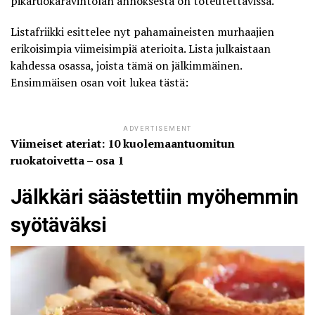
pikaruokaravintolan annoksesta on toteutettavissa.
Listafriikki
esittelee nyt pahamaineisten murhaajien
erikoisimpia viimeisimpiä aterioita. Lista julkaistaan
kahdessa osassa, joista tämä on jälkimmäinen.
Ensimmäisen osan voit lukea tästä:
ADVERTISEMENT
Viimeiset ateriat: 10 kuolemaantuomitun
ruokatoivetta – osa 1
Jälkkäri säästettiin myöhemmin
syötäväksi