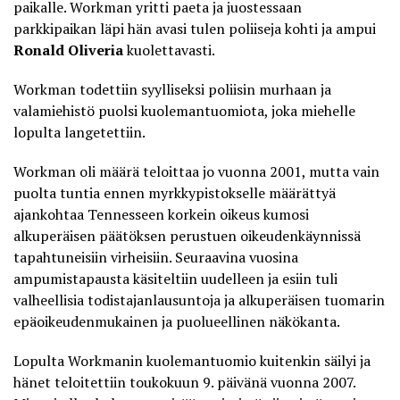
paikalle. Workman yritti paeta ja juostessaan
parkkipaikan läpi hän avasi tulen poliiseja kohti ja ampui
Ronald Oliveria
kuolettavasti.
Workman todettiin syylliseksi poliisin murhaan ja
valamiehistö puolsi kuolemantuomiota, joka miehelle
lopulta langetettiin.
Workman oli määrä teloittaa jo vuonna 2001, mutta vain
puolta tuntia ennen myrkkypistokselle määrättyä
ajankohtaa Tennesseen korkein oikeus kumosi
alkuperäisen päätöksen perustuen oikeudenkäynnissä
tapahtuneisiin virheisiin. Seuraavina vuosina
ampumistapausta käsiteltiin uudelleen ja esiin tuli
valheellisia todistajanlausuntoja ja alkuperäisen tuomarin
epäoikeudenmukainen ja puolueellinen näkökanta.
Lopulta Workmanin kuolemantuomio kuitenkin säilyi ja
hänet teloitettiin toukokuun 9. päivänä vuonna 2007.