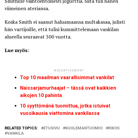
Smithille vaihtoehtoisesti jogurttia. Siitä tuli hänen
viimeinen ateriansa.
Koska Smith ei saanut haluamaansa multakasaa, julisti
hän vartijoille, että tulisi kummittelemaan vankilan
alueella seuraavat 300 vuotta.
Lue myös:
ADVERTISEMENT
Top 10 maailman vaarallisimmat vankilat
Naissarjamurhaajat – tässä ovat kaikkien
aikojen 10 pahinta
10 syyttömänä tuomittua, jotka istuivat
vuosikausia viattomina vankilassa
RELATED TOPICS:
ETUSIVU
KUOLEMANTUOMIO
RIKOS
VANKILA