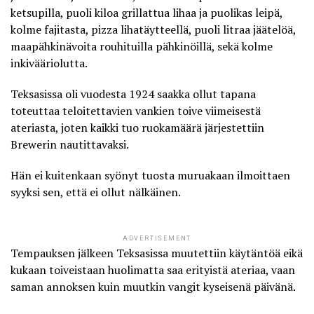
ketsupilla, puoli kiloa grillattua lihaa ja puolikas leipä,
kolme fajitasta, pizza lihatäytteellä, puoli litraa jäätelöä,
maapähkinävoita rouhituilla pähkinöillä, sekä kolme
inkivääriolutta.
Teksasissa oli vuodesta 1924 saakka ollut tapana
toteuttaa teloitettavien vankien toive viimeisestä
ateriasta, joten kaikki tuo ruokamäärä järjestettiin
Brewerin nautittavaksi.
Hän ei kuitenkaan syönyt tuosta muruakaan ilmoittaen
syyksi sen, että ei ollut nälkäinen.
ADVERTISEMENT
Tempauksen jälkeen Teksasissa muutettiin käytäntöä eikä
kukaan toiveistaan huolimatta saa erityistä ateriaa, vaan
saman annoksen kuin muutkin vangit kyseisenä päivänä.