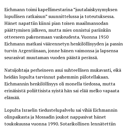
Eichmann toimi kapellimestarina ”juutalaiskysymyksen
lopullisen ratkaisun” suunnittelussa ja toteutuksessa.
Hänet napattiin kiinni pian toisen maailmansodan
päättymisen jälkeen, mutta mies onnistui pariinkiin
otteeseen pakenemaan vankeudesta. Vuonna 1950
Eichmann matkasi väärennetyn henkilöllisyyden ja passin
turvin Argentiinaan, jonne hänen vaimonsa ja lapsensa
seurasivat muutaman vuoden päästä perässä.
Natsijohtaja perheineen asui suhteellisen mukavasti, eikä
heidän lopulta tarvinnut pahemmin piilotellakaan.
Eichmannin henkilöllisyys oli monella tiedossa, mutta
erinäisistä poliittisista syistä hän sai elää melko vapaata
elämää.
Lopulta Israelin tiedustelupalvelu sai vihiä Eichmannin
olinpaikasta ja Mossadin joukot nappasivat hänet
toukokuussa vuonna 1990. Sotarikollinen lennätettiin