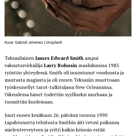
Kuva: Gabriel Jimenez | Unsplash
Teksasilainen
James Edward Smith
ampui
vakuutusvirkailija
Larry Rohusin
maaliskuussa 1983
ryöstön yhteydessä. Smith oli innostunut voodoosta ja
mustasta magiasta ja oli ennen Teksasiin muuttoaan
työskennellyt tarot-tulkitsijana New Orleansissa.
Oikeudessa hänet todettiin syylliseksi murhaan ja
tuomittiin kuolemaan.
Juuri ennen kesäkuun 26. päivänä vuonna 1990
tapahtunutta teloitusta Smithin äiti vetosi poikansa
mielenterveyteen ja yritti kaikin keinoin estää