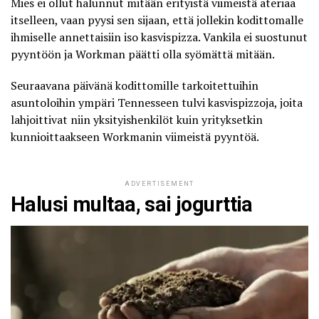
Mies ei ollut halunnut mitään erityistä viimeistä ateriaa
itselleen, vaan pyysi sen sijaan, että jollekin kodittomalle
ihmiselle annettaisiin iso kasvispizza. Vankila ei suostunut
pyyntöön ja Workman päätti olla syömättä mitään.
Seuraavana päivänä kodittomille tarkoitettuihin
asuntoloihin ympäri Tennesseen tulvi kasvispizzoja, joita
lahjoittivat niin yksityishenkilöt kuin yrityksetkin
kunnioittaakseen Workmanin viimeistä pyyntöä.
ADVERTISEMENT
Halusi multaa, sai jogurttia