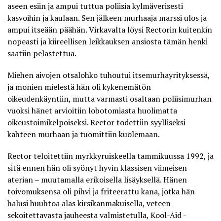
aseen esiin ja ampui tuttua poliisia kylmäverisesti
kasvoihin ja kaulaan. Sen jälkeen murhaaja marssi ulos ja
ampui itseään päähän. Virkavalta löysi Rectorin kuitenkin
nopeasti ja kiireellisen leikkauksen ansiosta tämän henki
saatiin pelastettua.
Miehen aivojen otsalohko tuhoutui itsemurhayrityksessä,
ja monien mielestä hän oli kykenemätön
oikeudenkäyntiin, mutta varmasti osaltaan poliisimurhan
vuoksi hänet arvioitiin lobotomiasta huolimatta
oikeustoimikelpoiseksi. Rector todettiin syylliseksi
kahteen murhaan ja tuomittiin kuolemaan.
Rector teloitettiin myrkkyruiskeella tammikuussa 1992, ja
sitä ennen hän oli syönyt hyvin klassisen viimeisen
aterian – muutamalla erikoisella lisäyksellä. Hänen
toivomuksensa oli pihvi ja friteerattu kana, jotka hän
halusi huuhtoa alas kirsikanmakuisella, veteen
sekoitettavasta jauheesta valmistetulla, Kool-Aid -