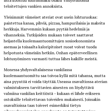
lista koostuu suurimmaksi osaksi Yhdysvalloissa
teloitettujen vankien annoksista.
Yleisimmät viimeiset ateriat ovat usein lohturuokaa:
paistettua kanaa, pihviä, pizzaa, hampurilaisia ja makeita
herkkuja. Harvemmin kukaan pyytää hedelmiä ja
vihanneksia. Tutkijoiden mukaan toiveet saattavat
heijastella kuolemaantuomittujen sosioekonomista
asemaa ja toisaalta kaloripitoiset ruoat voivat tuoda
helpotusta viimeisiin hetkiin. Onhan epäterveellinen
lohtusyöminen varmasti tuttua lähes kaikille meistä.
Monessa yhdysvaltalaisessa vankilassa
kuolemaantuomittu saa toivoa kyllä mitä tahansa, mutta
aina pyyntöä ei voida täyttää. Useassa osavaltiossa aterian
valmistukseen tarvittavien ainesten on löydyttävä
valmiina vankilan keittiöstä – kukaan ei lähde erikseen
ostoksille teloitettavan toiveiden mukaisesti. Joissakin
osavaltioissa taas toiveet esimerkiksi tietyn