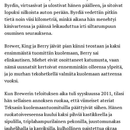
Byrdin, virtsasivat ja ulostivat hänen päälleen, ja sitoivat
lopuksi nilkoista auton perään. Byrdiä vedettiin pitkin
tietä noin viisi kilometriä, minkä aikana hän menehtyi
käsivartensa ja päänsä leikauduttua irti siltarumpuun
osumisen seurauksena.
Brewer, King ja Berry jäivät pian kiinni teostaan ja kaksi
ensimmäistä tuomittiin kuolemaan, Berry sai
elinkautisen. Miehet eivät osoittaneet katumusta, vaan
nämä uusnatsit kertoivat ennemminkin olleensa ylpeitä,
ja jo murhan tekohetkellä valmiita kuolemaan aatteensa
vuoksi.
Kun Brewerin teloituksen aika tuli syyskuussa 2011, tilasi
hän
sellaisen annoksen ruokaa
, että viimeiset ateriat
Teksasin kuolemaantuomituilla päättyivät siihen. Hänen
ruokatoiveeseensa kuului kaksi pihviä kastikkeella ja
sipulilla, triplahampurilainen pekonilla, juustomunakas
jauhelihalla ja kasviksilla, kulhollinen paistettua okraa