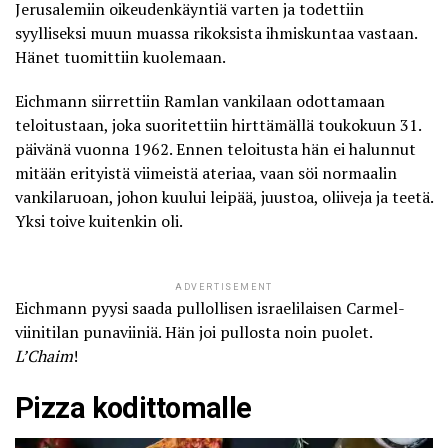
Jerusalemiin oikeudenkäyntiä varten ja todettiin
syylliseksi muun muassa rikoksista ihmiskuntaa vastaan.
Hänet tuomittiin kuolemaan.
Eichmann siirrettiin Ramlan vankilaan odottamaan
teloitustaan, joka suoritettiin hirttämällä toukokuun 31.
päivänä vuonna 1962. Ennen teloitusta hän ei halunnut
mitään erityistä viimeistä ateriaa, vaan söi normaalin
vankilaruoan, johon kuului leipää, juustoa, oliiveja ja teetä.
Yksi toive kuitenkin oli.
ADVERTISEMENT
Eichmann pyysi saada pullollisen israelilaisen Carmel-
viinitilan punaviiniä. Hän joi pullosta noin puolet.
L’Chaim
!
Pizza kodittomalle