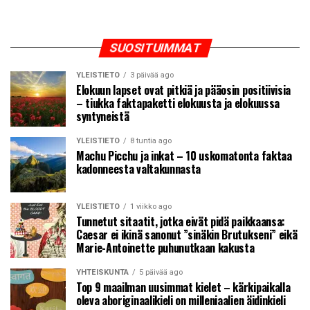
SUOSITUIMMAT
YLEISTIETO
3 päivää ago
Elokuun lapset ovat pitkiä ja pääosin positiivisia
– tiukka faktapaketti elokuusta ja elokuussa
syntyneistä
YLEISTIETO
8 tuntia ago
Machu Picchu ja inkat – 10 uskomatonta faktaa
kadonneesta valtakunnasta
YLEISTIETO
1 viikko ago
Tunnetut sitaatit, jotka eivät pidä paikkaansa:
Caesar ei ikinä sanonut ”sinäkin Brutukseni” eikä
Marie-Antoinette puhunutkaan kakusta
YHTEISKUNTA
5 päivää ago
Top 9 maailman uusimmat kielet – kärkipaikalla
oleva aboriginaalikieli on milleniaalien äidinkieli