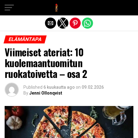
Exit mobile version
ELÄMÄNTAPA
Viimeiset ateriat: 10
kuolemaantuomitun
ruokatoivetta – osa 2
Published
6 kuukautta ago
on
09.02.2026
By
Jenni Ollonqvist