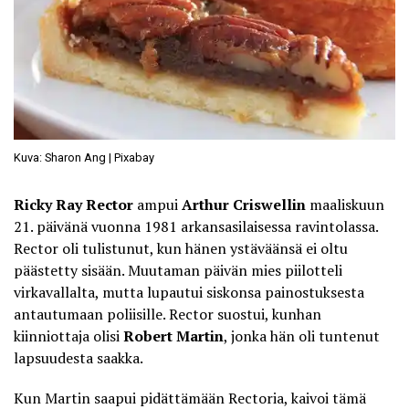
Kuva: Sharon Ang | Pixabay
Ricky Ray Rector
ampui
Arthur Criswellin
maaliskuun
21. päivänä vuonna 1981 arkansasilaisessa ravintolassa.
Rector oli tulistunut, kun hänen ystäväänsä ei oltu
päästetty sisään. Muutaman päivän mies piilotteli
virkavallalta, mutta lupautui siskonsa painostuksesta
antautumaan poliisille. Rector suostui, kunhan
kiinniottaja olisi
Robert Martin
, jonka hän oli tuntenut
lapsuudesta saakka.
Kun Martin saapui pidättämään Rectoria, kaivoi tämä