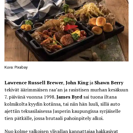
Kuva: Pixabay
Lawrence Russell Brewer
,
John King
ja
Shawn Berry
tekivät
äärimmäisen raa’an ja rasistisen murhan
kesäkuun
7. päivänä vuonna 1998.
James Byrd
sai tuona iltana
kolmikolta kyydin kotiinsa, tai niin hän luuli, sillä auto
ajettiin teksasilaisessa Jasperin kaupungissa syrjäiselle
tien pätkälle, jossa brutaali pahoinpitely alkoi.
Nuo kolme valkoisen ylivallan kannattajaa hakkasivat