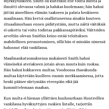
myrkkyruiskeen. Smith oli kuitenkin itse toista mieltä ja
ilmoitti olevansa valmis ja halukas kuolemaan; hän halusi
jättää aineellisen elämän taakseen ja palata henkiseen
maailmaan. Hän kertoi osallistuneensa ainakin kuuteen
rituaalimurhaan ennen pidätystään, mutta näitä väitöksiä
ei uskottu tai voitu todistaa paikkansapitäviksi. Väitteiden
arveltiin olevan Smithin keino estää teloituksen
mahdollinen peruuntuminen, sillä hän ei missään nimessä
halunnut elää vankilassa.
Maailmankatsomuksensa mukaisesti Smith halusi
viimeiseksi ateriakseen jotain aivan muuta kuin ruokaa.
Hän halusi kokkareen
multaa
. Voodoossa rhaeakunda-
multaa käytetään kuolleen ruumis merkkaamisessa, jotta
henki pääsee siirtymään eteenpäin eikä jää
kummittelemaan maahan.
Kun multa ei hieman yllättäen kuulunutkaan Huntsvillen
vankilassa hyväksyttyjen ruokien listalle, tarjottiin