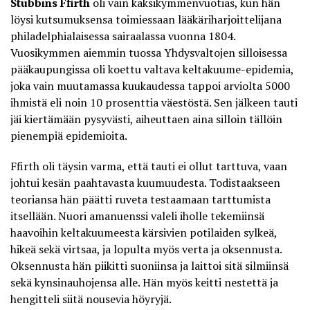
Stubbins Ffirth
oli vain kaksikymmenvuotias, kun hän
löysi kutsumuksensa toimiessaan lääkäriharjoittelijana
philadelphialaisessa sairaalassa vuonna 1804.
Vuosikymmen aiemmin tuossa Yhdysvaltojen silloisessa
pääkaupungissa oli koettu valtava keltakuume-epidemia,
joka vain muutamassa kuukaudessa tappoi arviolta 5000
ihmistä eli noin 10 prosenttia väestöstä. Sen jälkeen tauti
jäi kiertämään pysyvästi, aiheuttaen aina silloin tällöin
pienempiä epidemioita.
Ffirth oli täysin varma, että tauti ei ollut tarttuva, vaan
johtui kesän paahtavasta kuumuudesta. Todistaakseen
teoriansa hän päätti ruveta testaamaan tarttumista
itsellään. Nuori amanuenssi valeli iholle tekemiinsä
haavoihin keltakuumeesta kärsivien potilaiden sylkeä,
hikeä sekä virtsaa, ja lopulta myös verta ja oksennusta.
Oksennusta hän piikitti suoniinsa ja laittoi sitä silmiinsä
sekä kynsinauhojensa alle. Hän myös keitti nestettä ja
hengitteli siitä nousevia höyryjä.