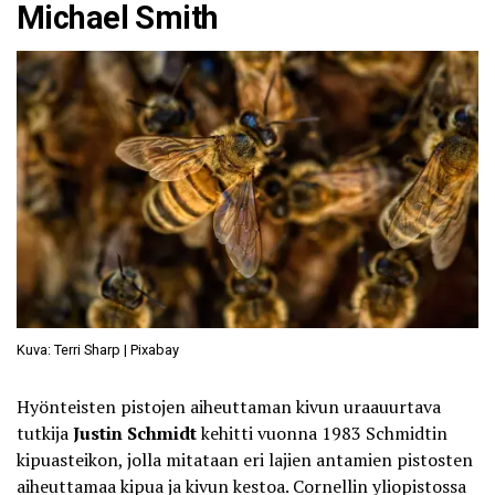
Michael Smith
Kuva: Terri Sharp | Pixabay
Hyönteisten pistojen aiheuttaman kivun uraauurtava
tutkija
Justin Schmidt
kehitti vuonna 1983 Schmidtin
kipuasteikon, jolla mitataan eri lajien antamien pistosten
aiheuttamaa kipua ja kivun kestoa. Cornellin yliopistossa