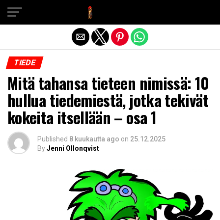
Exit mobile version
TIEDE
Mitä tahansa tieteen nimissä: 10
hullua tiedemiestä, jotka tekivät
kokeita itsellään – osa 1
Published
8 kuukautta ago
on
25.12.2025
By
Jenni Ollonqvist