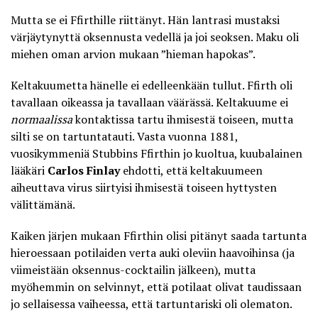
Mutta se ei Ffirthille riittänyt. Hän lantrasi mustaksi
värjäytynyttä oksennusta vedellä ja joi seoksen. Maku oli
miehen oman arvion mukaan ”hieman hapokas”.
Keltakuumetta hänelle ei edelleenkään tullut. Ffirth oli
tavallaan oikeassa ja tavallaan väärässä. Keltakuume ei
normaalissa
kontaktissa tartu ihmisestä toiseen, mutta
silti se on tartuntatauti. Vasta vuonna 1881,
vuosikymmeniä Stubbins Ffirthin jo kuoltua, kuubalainen
lääkäri
Carlos Finlay
ehdotti, että keltakuumeen
aiheuttava virus siirtyisi ihmisestä toiseen hyttysten
välittämänä.
Kaiken järjen mukaan Ffirthin olisi pitänyt saada tartunta
hieroessaan potilaiden verta auki oleviin haavoihinsa (ja
viimeistään oksennus-cocktailin jälkeen), mutta
myöhemmin on selvinnyt, että potilaat olivat taudissaan
jo sellaisessa vaiheessa, että tartuntariski oli olematon.