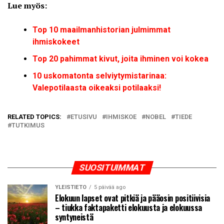
Lue myös:
Top 10 maailmanhistorian julmimmat
ihmiskokeet
Top 20 pahimmat kivut, joita ihminen voi kokea
10 uskomatonta selviytymistarinaa:
Valepotilaasta oikeaksi potilaaksi!
RELATED TOPICS:
ETUSIVU
IHMISKOE
NOBEL
TIEDE
TUTKIMUS
SUOSITUIMMAT
YLEISTIETO
5 päivää ago
Elokuun lapset ovat pitkiä ja pääosin positiivisia
– tiukka faktapaketti elokuusta ja elokuussa
syntyneistä