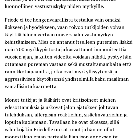
luonnollinen vastustuskyky niiden myrkyille.
Friede ei tee hengenvaarallista testailua vain omaksi
ilokseen ja hyödykseen, vaan toivoo tutkijoiden voivan
käyttää hänen vertaan universaalin vastamyrkyn
kehittämiseen. Mies on antanut itselleen puremien lisäksi
noin 700 myrkkypistosta ja kasvattanut immuniteettia
vuosien ajan, ja kuten videolta voidaan nähdä, pystyy hän
ottamaan pureman vastaan sekä mustaltamambalta että
rannikkotaipaanilta, jotka ovat myrkyllisyytensä ja
aggressiivisen käytöksensä yhdistelmillä kaksi maailman
vaarallisinta käärmettä.
Monet tutkijat ja lääkärit ovat kritisoineet miehen
edesottamuksia ja uskovat jalon ajatuksen johtavan
tulehduksiin, allergisiin reaktioihin, sisäelinvaurioihin ja
lopulta kuolemaan. Tavallaan he ovat oikeassa, sillä
vahinkojakin Friedelle on sattunut ja hän on ollut
monesti kuoleman partaalla liian ison annoksen tai