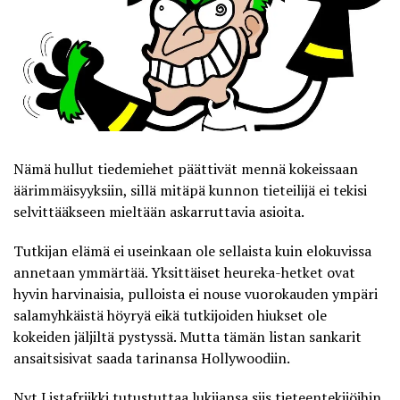
Nämä hullut tiedemiehet päättivät mennä kokeissaan
äärimmäisyyksiin, sillä mitäpä kunnon tieteilijä ei tekisi
selvittääkseen mieltään askarruttavia asioita.
Tutkijan elämä ei useinkaan ole sellaista kuin elokuvissa
annetaan ymmärtää. Yksittäiset heureka-hetket ovat
hyvin harvinaisia, pulloista ei nouse vuorokauden ympäri
salamyhkäistä höyryä eikä tutkijoiden hiukset ole
kokeiden jäljiltä pystyssä. Mutta tämän listan sankarit
ansaitsisivat saada tarinansa Hollywoodiin.
Nyt
Listafriikki
tutustuttaa lukijansa siis tieteentekijöihin,