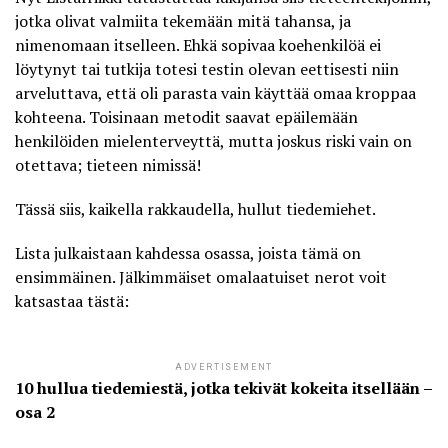
jotka olivat valmiita tekemään mitä tahansa, ja
nimenomaan itselleen. Ehkä sopivaa koehenkilöä ei
löytynyt tai tutkija totesi testin olevan eettisesti niin
arveluttava, että oli parasta vain käyttää omaa kroppaa
kohteena. Toisinaan metodit saavat epäilemään
henkilöiden mielenterveyttä, mutta joskus riski vain on
otettava; tieteen nimissä!
Tässä siis, kaikella rakkaudella, hullut tiedemiehet.
Lista julkaistaan kahdessa osassa, joista tämä on
ensimmäinen. Jälkimmäiset omalaatuiset nerot voit
katsastaa tästä:
ADVERTISEMENT
10 hullua tiedemiestä, jotka tekivät kokeita itsellään –
osa 2