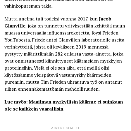
vahinkopureman takia.
Mutta unelma tuli todeksi vuonna 2017, kun
Jacob
Glanville
, joka on tunnettu yrityksestään kehittää muun
muassa universaalia influenssarokotetta, löysi Frieden
YouTubesta. Friede antoi Glanvillen laboratoriolle useita
verinäytteitä, joista oli kevääseen 2019 mennessä
pystytty määrittämään 282 erilaista vasta-ainetta, jotka
ovat onnistuneesti kiinnittyneet käärmeiden myrkkyjen
proteiineihin. Vielä ei ole sen aika, että meillä olisi
käytössämme yleispätevä vastamyrkky käärmeiden
puremiin, mutta Tim Frieden uhrautuva työ on antanut
siihen ennennäkemättömän mahdollisuuden.
Lue myös: Maailman myrkyllisin käärme ei suinkaan
ole se kaikkein vaarallisin
ADVERTISEMENT