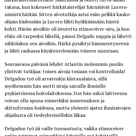
takana, kun kokeneet härkätaistelijat härnäsivät Lucero-
nimistä härkää. Sitten aivotutkija astui esiin pelkkä kauko-
ohjain kädessään ja Lucero lähti hyökkäämään häntä
kohti.
Härän aivoihin oli istutettu stimoceiver-siru
, ja kun
eläin oli tarpeeksi lähellä, painoi Delgado nappia ja lähetti
sähköiskun sen aivoihin. Härkä pysähtyi hämmentyneenä
ja lähti rauhassa käyskentelemään toiseen suuntaan.
Seuraavana päivänä lehdet Atlantin molemmin puolin
ylistivät tutkijaa: toisen aivoja tosiaan voi kontrolloida!
Delgadon työ oli arvatenkin kiistanalaista, sillä
myöhemmin hän asetti siruja sairaille ihmisille
psykiatrisessa hoitolaitoksessa. Itse hän uskoi laitteensa
voivan olla apuna esimerkiksi masennuksen ja
skitsofrenian hoidossa, mutta yleisesti ajatus ihmisaivojen
ohjailusta oli tiedeyhteisöllekin liikaa.
Delgadon työ jäi vaille tunnustusta, vaikka stimoceiver
onkin toiminut esimerkkinä lukuisille nyt kehitteillä