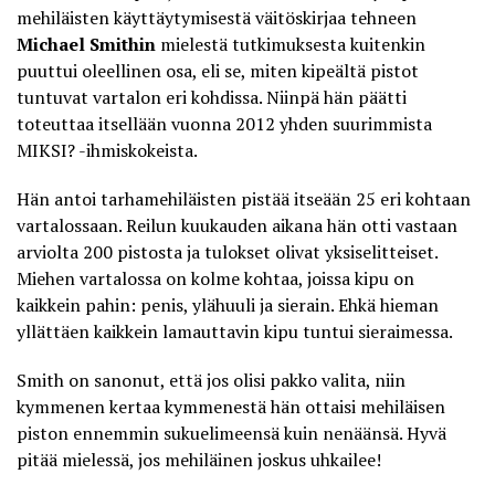
mehiläisten käyttäytymisestä väitöskirjaa tehneen
Michael Smithin
mielestä tutkimuksesta kuitenkin
puuttui oleellinen osa, eli se, miten kipeältä pistot
tuntuvat vartalon eri kohdissa. Niinpä hän päätti
toteuttaa itsellään vuonna 2012 yhden suurimmista
MIKSI? -ihmiskokeista.
Hän antoi tarhamehiläisten pistää itseään
25 eri kohtaan
vartalossaan
. Reilun kuukauden aikana hän otti vastaan
arviolta 200 pistosta ja tulokset olivat yksiselitteiset.
Miehen vartalossa on kolme kohtaa, joissa kipu on
kaikkein pahin: penis, ylähuuli ja sierain. Ehkä hieman
yllättäen kaikkein lamauttavin kipu tuntui sieraimessa.
Smith on sanonut, että jos olisi pakko valita, niin
kymmenen kertaa kymmenestä hän ottaisi mehiläisen
piston ennemmin sukuelimeensä kuin nenäänsä. Hyvä
pitää mielessä, jos mehiläinen joskus uhkailee!