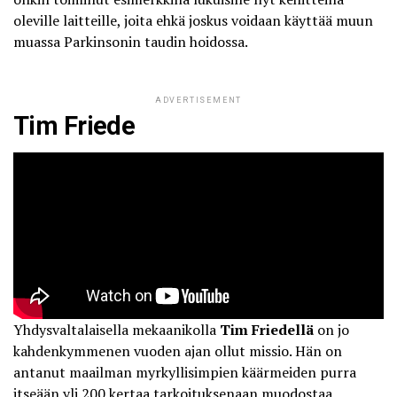
oleville laitteille, joita ehkä joskus voidaan käyttää muun
muassa Parkinsonin taudin hoidossa.
ADVERTISEMENT
Tim Friede
Yhdysvaltalaisella mekaanikolla
Tim Friedellä
on jo
kahdenkymmenen vuoden ajan ollut missio. Hän on
antanut maailman myrkyllisimpien käärmeiden purra
itseään yli 200 kertaa tarkoituksenaan muodostaa