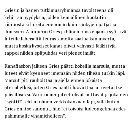
Griesin ja hänen tutkimusryhmänsä tavoitteena oli
kehittää pyydyksiä, joiden kemiallinen houkutin
kiinnostaisi luteita enemmän kuin sänkyjen patjat ja
ihmisveri. Alunperin Gries ja hänen opiskelijansa syöttivät
luteille läheiseltä teurastamolta saatua kananverta,
mutta koska kyseiset kanat olivat vahvasti lääkittyjä,
tappoi niiden epäpuhdas veri pienet imijät.
Kanafiaskon jälkeen Gries päätti kokeilla marsuja, mutta
luteet eivät kyenneet imemään niiden tiheän turkin läpi.
Marsut piti rauhoittaa ja ajella ennen jokaista
ateriahetkeä, joten Gries päätti luovuttaa ja ruveta itse
päivälliseksi. Varotoimenpiteet olivat mittavat ja jokainen
”syöttö” tehtiin ohuen verkkokankaan läpi, sillä kuten
Gries on itse sanonut, hän ”ei toivoisi ludeongelmaa edes
pahimmalle vihamiehelleen”.