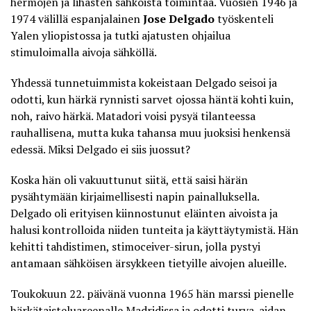
hermojen ja lihasten sähköistä toimintaa. Vuosien 1946 ja
1974 välillä espanjalainen
Jose Delgado
työskenteli
Yalen yliopistossa ja tutki ajatusten ohjailua
stimuloimalla aivoja sähköllä.
Yhdessä tunnetuimmista kokeistaan Delgado seisoi ja
odotti, kun härkä rynnisti sarvet ojossa häntä kohti kuin,
noh, raivo härkä. Matadori voisi pysyä tilanteessa
rauhallisena, mutta kuka tahansa muu juoksisi henkensä
edessä. Miksi Delgado ei siis juossut?
Koska hän oli vakuuttunut siitä, että saisi härän
pysähtymään kirjaimellisesti napin painalluksella.
Delgado oli erityisen kiinnostunut eläinten aivoista ja
halusi kontrolloida niiden tunteita ja käyttäytymistä. Hän
kehitti tahdistimen, stimoceiver-sirun, jolla pystyi
antamaan sähköisen ärsykkeen tietyille aivojen alueille.
Toukokuun 22. päivänä vuonna 1965 hän marssi pienelle
härkätaisteluareenalle Madridissa ja odotti turva-aidan