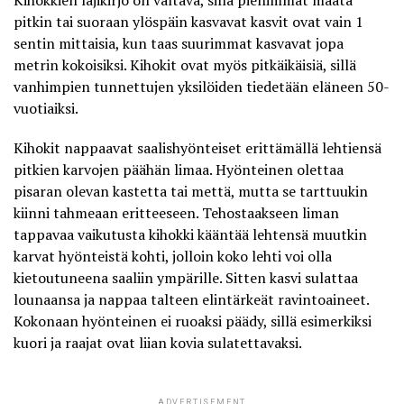
Kihokkien lajikirjo on valtava, sillä pienimmät maata
pitkin tai suoraan ylöspäin kasvavat kasvit ovat vain 1
sentin mittaisia, kun taas suurimmat kasvavat jopa
metrin kokoisiksi. Kihokit ovat myös pitkäikäisiä, sillä
vanhimpien tunnettujen yksilöiden tiedetään eläneen 50-
vuotiaiksi.
Kihokit nappaavat saalishyönteiset erittämällä lehtiensä
pitkien karvojen päähän limaa. Hyönteinen olettaa
pisaran olevan kastetta tai mettä, mutta se tarttuukin
kiinni tahmeaan eritteeseen. Tehostaakseen liman
tappavaa vaikutusta kihokki kääntää lehtensä muutkin
karvat hyönteistä kohti, jolloin koko lehti voi olla
kietoutuneena saaliin ympärille. Sitten kasvi sulattaa
lounaansa ja nappaa talteen elintärkeät ravintoaineet.
Kokonaan hyönteinen ei ruoaksi päädy, sillä esimerkiksi
kuori ja raajat ovat liian kovia sulatettavaksi.
ADVERTISEMENT