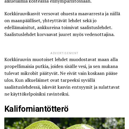
alkueläimiä kosteassa elinympäristössään.
Korkkiruuvikasvit versovat ohuesta maavarresta ja niillä
on maanpäälliset, yhteyttävät lehdet sekä jo
edellämainitut, ankkureina toimivat saalistuslehdet.
Saalistuslehdet korvaavat juuret myös vedenottajina.
ADVERTISEMENT
Korkkiruuvin muotoiset lehdet muodostavat maan alla
propellimaisia putkia, joiden sisälle vesi, ja sen mukana
tulevat mikrobit päätyvät. Ne eivät vain koskaan pääse
ulos. Kun alkueläimet ovat tarpeeksi syvällä
saalistuslehdessä, iskevät kasvin entsyymit ja sulattavat
ne käyttökelpoisiksi ravinteiksi.
Kaliforniantötterö