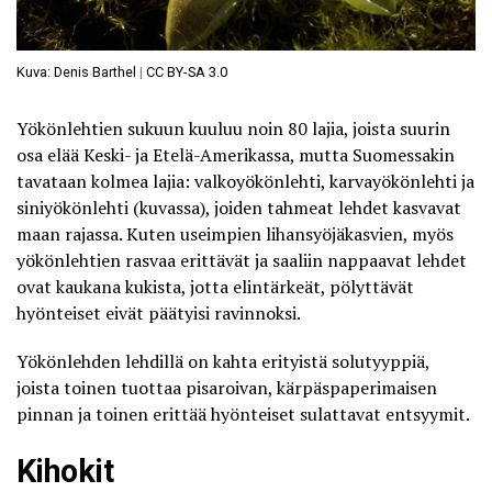
Kuva: Denis Barthel
|
CC BY-SA 3.0
Yökönlehtien sukuun kuuluu noin 80 lajia, joista suurin
osa elää Keski- ja Etelä-Amerikassa, mutta Suomessakin
tavataan kolmea lajia: valkoyökönlehti, karvayökönlehti ja
siniyökönlehti (kuvassa), joiden tahmeat lehdet kasvavat
maan rajassa. Kuten useimpien lihansyöjäkasvien, myös
yökönlehtien rasvaa erittävät ja saaliin nappaavat lehdet
ovat kaukana kukista, jotta elintärkeät, pölyttävät
hyönteiset eivät päätyisi ravinnoksi.
Yökönlehden lehdillä on kahta erityistä solutyyppiä,
joista toinen tuottaa pisaroivan, kärpäspaperimaisen
pinnan ja toinen erittää hyönteiset sulattavat entsyymit.
Kihokit