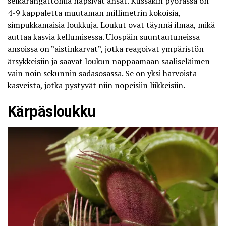
selkärangattomia napsivat ansat. Kussakin pyörässä on
4-9 kappaletta muutaman millimetrin kokoisia,
simpukkamaisia loukkuja. Loukut ovat täynnä ilmaa, mikä
auttaa kasvia kellumisessa. Ulospäin suuntautuneissa
ansoissa on ”aistinkarvat”, jotka reagoivat ympäristön
ärsykkeisiin ja saavat loukun nappaamaan saaliseläimen
vain noin sekunnin sadasosassa. Se on yksi harvoista
kasveista, jotka pystyvät niin nopeisiin liikkeisiin.
Kärpäsloukku