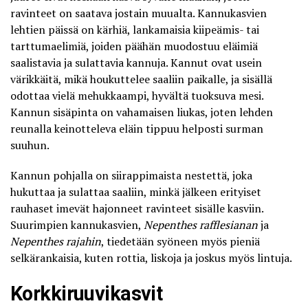
ravinteet on saatava jostain muualta. Kannukasvien
lehtien päissä on kärhiä, lankamaisia kiipeämis- tai
tarttumaelimiä, joiden päähän muodostuu eläimiä
saalistavia ja sulattavia kannuja. Kannut ovat usein
värikkäitä, mikä houkuttelee saaliin paikalle, ja sisällä
odottaa vielä mehukkaampi, hyvältä tuoksuva mesi.
Kannun sisäpinta on vahamaisen liukas, joten lehden
reunalla keinotteleva eläin tippuu helposti surman
suuhun.
Kannun pohjalla on siirappimaista nestettä, joka
hukuttaa ja sulattaa saaliin, minkä jälkeen erityiset
rauhaset imevät hajonneet ravinteet sisälle kasviin.
Suurimpien kannukasvien,
Nepenthes rafflesianan
ja
Nepenthes rajahin
, tiedetään syöneen myös pieniä
selkärankaisia, kuten rottia, liskoja ja joskus myös lintuja.
Korkkiruuvikasvit