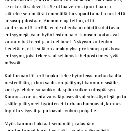
se ei kerää sadevettä. Se ottaa vetensä juurillaan ja
säätelee sen määrää imemällä tai vapauttamalla nestettä
ansasuppilostaan. Aiemmin ajateltiin, että
kaliforniantötteröllä ei ole ollenkaan eliöitä sulattavia
entsyymejä, vaan hyönteisten hajottamisen hoitaisivat
kannun bakteerit ja alkueläimet. Nykyisin kuitenkin
tiedetään, että sillä on ainakin yksi proteiineja pilkkova
entsyymi, joka tekee saaliseläimistä helposti imeytyvää
mössöä.
Kaliforniantötterö houkuttelee hyönteisiä mehukkaalla
nesteellään, ja kun saalis on päätynyt kannuun sisälle,
kiertyy lehden suuaukko alaspäin sulkien ulospääsyn.
Kannussa on useita valoaläpäiseviä valeuloskäyntejä, joita
sisälle päätyneet hyönteiset turhaan hamuavat, kunnes
lopulta väsyvät ja putoavat loukun pohjalle.
Myös kannun liukkaat seinämät ja alaspäin
suuntautuneet karvat estävät saaliita pääsemästä