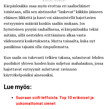
ADVERTISEMENT
Kärpäsloukku osaa myös erottaa eri saaliseläimet
toisistaan, sillä sen
aistinsolut ”laskevat” kiikkiin jääneen
eläimen liikkeitä
ja kasvi voi säännöstellä hajottavien
entsyymien määrää kunkin saaliin mukaan. Jos
hyönteinen pysyisi rauhallisena, ei kärpäsloukku tekisi
mitään, sillä nesteiden erittäminen alkaa vasta
viidennestä kosketuksesta. Mutta toisaalta, kuka nyt
paniikissa tajuaisi olla rimpuilematta.
Kun saalis on tukevasti telkien takana, sulautuvat lehden
puoliskot yhteen luoden kuin suljetun mahalaukun, jossa
hajottavat entsyymit sulattavat ravinnon
käyttökelpoisiksi ainesosiksi.
Lue myös:
Suoraan scifi-leffoista: Top 10 erikoiset ja
uskomattomat sienet