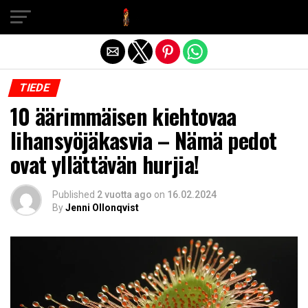
Exit mobile version
TIEDE
10 äärimmäisen kiehtovaa
lihansyöjäkasvia – Nämä pedot
ovat yllättävän hurjia!
Published
2 vuotta ago
on
16.02.2024
By
Jenni Ollonqvist