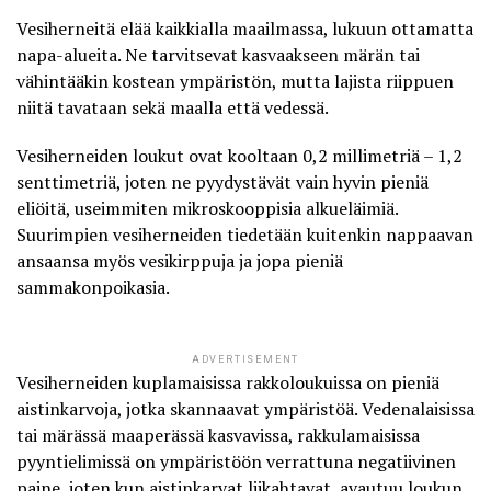
Vesiherneitä elää kaikkialla maailmassa, lukuun ottamatta
napa-alueita. Ne tarvitsevat kasvaakseen märän tai
vähintääkin kostean ympäristön, mutta lajista riippuen
niitä tavataan sekä maalla että vedessä.
Vesiherneiden loukut ovat kooltaan 0,2 millimetriä – 1,2
senttimetriä, joten ne pyydystävät vain hyvin pieniä
eliöitä, useimmiten mikroskooppisia alkueläimiä.
Suurimpien vesiherneiden tiedetään kuitenkin nappaavan
ansaansa myös vesikirppuja ja jopa pieniä
sammakonpoikasia.
ADVERTISEMENT
Vesiherneiden kuplamaisissa rakkoloukuissa on pieniä
aistinkarvoja, jotka skannaavat ympäristöä. Vedenalaisissa
tai märässä maaperässä kasvavissa, rakkulamaisissa
pyyntielimissä on ympäristöön verrattuna negatiivinen
paine, joten kun aistinkarvat liikahtavat, avautuu loukun