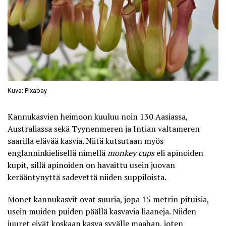
Kuva: Pixabay
Kannukasvien heimoon kuuluu noin 130 Aasiassa,
Australiassa sekä Tyynenmeren ja Intian valtameren
saarilla elävää kasvia. Niitä kutsutaan myös
englanninkielisellä nimellä
monkey cups
eli apinoiden
kupit, sillä apinoiden on havaittu usein juovan
kerääntynyttä sadevettä niiden suppiloista.
Monet kannukasvit ovat suuria, jopa 15 metrin pituisia,
usein muiden puiden päällä kasvavia liaaneja. Niiden
juuret eivät koskaan kasva syvälle maahan, joten