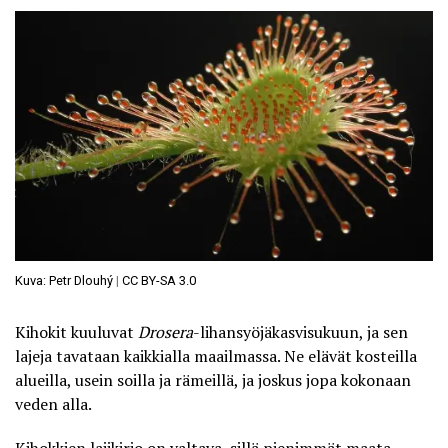
Kuva: Petr Dlouhý
|
CC BY-SA 3.0
Kihokit kuuluvat
Drosera
-lihansyöjäkasvisukuun, ja sen
lajeja tavataan kaikkialla maailmassa. Ne elävät kosteilla
alueilla, usein soilla ja rämeillä, ja joskus jopa kokonaan
veden alla.