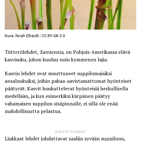
Kuva: Noah Elhardt
|
CC BY-SA 3.0
Tötterölehdet,
Sarracenia
, on Pohjois-Amerikassa elävä
kasvisuku, johon kuuluu noin kymmenen lajia.
Kasvin lehdet ovat muuttuneet suppilomaisiksi
ansaloukuiksi, joihin pahaa-aavistamattomat hyönteiset
päätyvät. Kasvit houkuttelevat hyönteisiä herkullisella
medellään, ja kun esimerkiksi kärpänen päätyy
vahamaisen suppilon sisäpinnalle, ei sillä ole enää
mahdollisuutta pelastua.
ADVERTISEMENT
Liukkaat lehdet johdattavat saaliin syvään suppiloon,