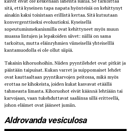
kasvit eivät ole keskenään läheistä sukua. Se tarkoittaa
sitä, että kyseinen tapa napata hyönteisiä on kehittynyt
ainakin kaksi toisistaan erillistä kertaa. Sitä kutsutaan
konvergenttiseksi evoluutioksi. Kyseisellä
sopeutumismekanismilla ovat kehittyneet myös muun
muassa lintujen ja lepakoiden siivet: niillä on sama
tarkoitus, mutta eläinryhmien viimeisellä yhteiselllä
kantamuodolla ei ole ollut siipiä.
Takaisin kihoruohoihin. Niiden pyyntilehdet ovat pitkät ja
päistään taipuisat. Kukan varret ja suippomaiset lehdet
ovat kauttaaltaan pyyntikarvojen peitossa, mikä myös
erottaa ne kihokeista, joiden kukat kasvavat etäällä
tahmeasta limasta. Kihoruohot eivät käännä lehtiään tai
karvojaan, vaan tukehduttavat saaliinsa sillä eritteellä,
johon eläimet ovat jääneet jumiin.
Aldrovanda vesiculosa