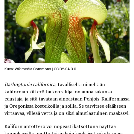
Kuva: Wikimedia Commons
|
CC BY-SA 3.0
Darlingtonia californica
, tavalliselta nimeltään
kaliforniantötterö tai kobralilja, on ainoa sukunsa
edustaja, ja sitä tavataan ainoastaan Pohjois-Kaliforniassa
ja Oregonissa kosteikoilla ja soilla. Se tarvitsee elääkseen
virtaavaa, viileää vettä ja on siksi ainutlaatuinen maakasvi.
Kaliforniantötterö voi nopeasti katsottuna näyttää
kannukasvilta, mutta toisin kuin kaukaiset sukulaisensa,