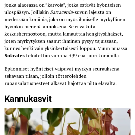
jonka alaosassa on ”karvoja”, jotka estävät hyönteisen
ulospääsyn. Joillakin
Sarracenia
-suvun lajeista on
medessään koniinia, joka on myös ihmiselle myrkyllinen
hyvinkin pienenä annoksena. Se ei vaikuta
keskushermostoon, mutta lamauttaa hengityslihakset,
joten myrkytyksen saanut ihminen pysyy tajuissaan,
kunnes henki vain yksinkertaisesti loppuu. Muun muassa
Sokrates
teloitettiin vuonna 399 eaa. juuri koniinilla.
Epäonniset hyönteiset vaipuvat myrkyn seurauksena
sekavaan tilaan, jolloin tötterölehden
ruoansulatusnesteet alkavat hajottaa niitä elävältä.
Kannukasvit