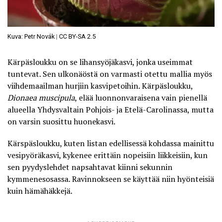
Kuva: Petr Novák
|
CC BY-SA 2.5
Kärpäsloukku on se lihansyöjäkasvi, jonka useimmat
tuntevat. Sen ulkonäöstä on varmasti otettu mallia myös
viihdemaailman hurjiin kasvipetoihin. Kärpäsloukku,
Dionaea muscipula
, elää luonnonvaraisena vain pienellä
alueella Yhdysvaltain Pohjois- ja Etelä-Carolinassa, mutta
on varsin suosittu huonekasvi.
Kärspäsloukku, kuten listan edellisessä kohdassa mainittu
vesipyöräkasvi, kykenee erittäin nopeisiin liikkeisiin, kun
sen pyydyslehdet napsahtavat kiinni sekunnin
kymmenesosassa. Ravinnokseen se käyttää niin hyönteisiä
kuin hämähäkkejä.