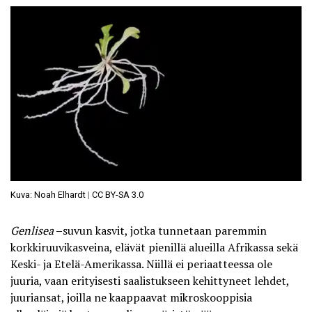
Kuva: Noah Elhardt
|
CC BY-SA 3.0
Genlisea
–
suvun kasvit, jotka tunnetaan paremmin
korkkiruuvikasveina, elävät pienillä alueilla Afrikassa sekä
Keski- ja Etelä-Amerikassa. Niillä ei periaatteessa ole
juuria, vaan erityisesti saalistukseen kehittyneet lehdet,
juuriansat, joilla ne kaappaavat mikroskooppisia