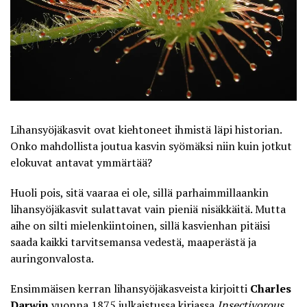
Lihansyöjäkasvit ovat kiehtoneet ihmistä läpi historian.
Onko mahdollista joutua kasvin syömäksi niin kuin jotkut
elokuvat antavat ymmärtää?
Huoli pois, sitä vaaraa ei ole, sillä parhaimmillaankin
lihansyöjäkasvit sulattavat vain pieniä nisäkkäitä. Mutta
aihe on silti mielenkiintoinen, sillä kasvienhan pitäisi
saada kaikki tarvitsemansa vedestä, maaperästä ja
auringonvalosta.
Ensimmäisen kerran lihansyöjäkasveista kirjoitti
Charles
Darwin
vuonna 1875 julkaistussa kirjassa
Insectivorous