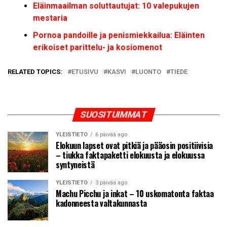
Eläinmaailman soluttautujat: 10 valepukujen
mestaria
Pornoa pandoille ja penismiekkailua: Eläinten
erikoiset parittelu- ja kosiomenot
RELATED TOPICS:
ETUSIVU
KASVI
LUONTO
TIEDE
SUOSITUIMMAT
YLEISTIETO
6 päivää ago
Elokuun lapset ovat pitkiä ja pääosin positiivisia
– tiukka faktapaketti elokuusta ja elokuussa
syntyneistä
YLEISTIETO
3 päivää ago
Machu Picchu ja inkat – 10 uskomatonta faktaa
kadonneesta valtakunnasta