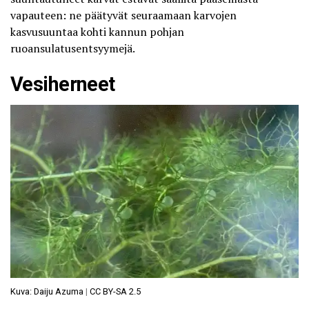
vapauteen: ne päätyvät seuraamaan karvojen
kasvusuuntaa kohti kannun pohjan
ruoansulatusentsyymejä.
Vesiherneet
Kuva: Daiju Azuma
|
CC BY-SA 2.5