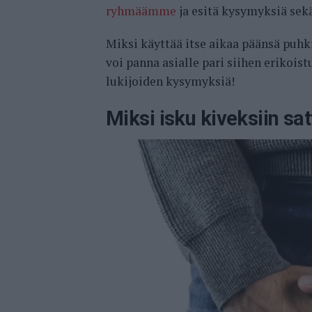
ryhmäämme
ja esitä kysymyksiä sekä
Miksi käyttää itse aikaa päänsä puh
voi panna asialle pari siihen erikoist
lukijoiden kysymyksiä!
Miksi isku kiveksiin sa