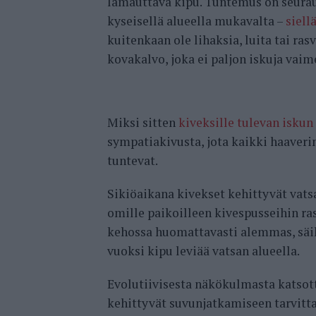
lamauttava kipu. Tuntemus on seuraus
kyseisellä alueella mukavalta –
siell
kuitenkaan ole lihaksia, luita tai ras
kovakalvo, joka ei paljon iskuja vaim
Miksi sitten
kiveksille tulevan iskun
sympatiakivusta, jota kaikki haaveri
tuntevat.
Sikiöaikana kivekset kehittyvät vats
omille paikoilleen kivespusseihin ra
kehossa huomattavasti alemmas, säi
vuoksi kipu leviää vatsan alueella.
Evolutiivisesta näkökulmasta katsott
kehittyvät suvunjatkamiseen tarvitta