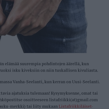
än elämää suurempia pohdintojen äärellä, kun
oksi isku kiveksiin on niin tuskallisen kivuliasta.
massa Vanha-Seelanti, kun kerran on Uusi-Seelanti.
ttavia ajatuksia tulemaan! Kysymyksenne, omat tai
ähköpostitse osoitteeseen listafriikki(at)gmail.com
auku-merkki) tai liity mukaan
Listafriikkiläiset-