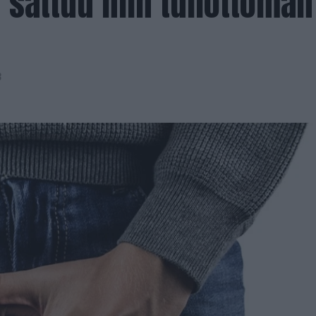
n sattuu niin tuhottoman
3