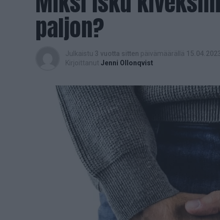
Miksi isku kiveksii
paljon?
Julkaistu
3 vuotta sitten
päivämäärällä
15.04.202
Kirjoittanut
Jenni Ollonqvist