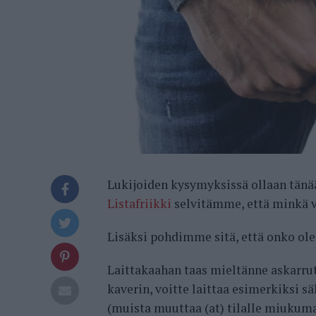
Lukijoiden kysymyksissä ollaan tänä
Listafriikki
selvitämme, että minkä vu
Lisäksi pohdimme sitä, että onko ole
Laittakaahan taas mieltänne askarru
kaverin, voitte laittaa esimerkiksi s
(muista muuttaa (at) tilalle miukum