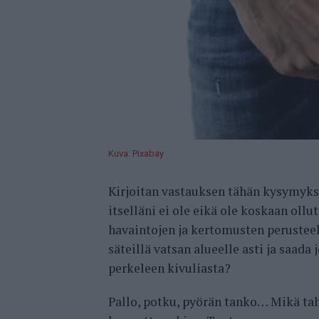
Kuva: Pixabay
Kirjoitan vastauksen tähän kysymyks
itselläni ei ole eikä ole koskaan oll
havaintojen ja kertomusten perusteella
säteillä vatsan alueelle asti ja saad
perkeleen kivuliasta?
Pallo, potku, pyörän tanko… Mikä tah