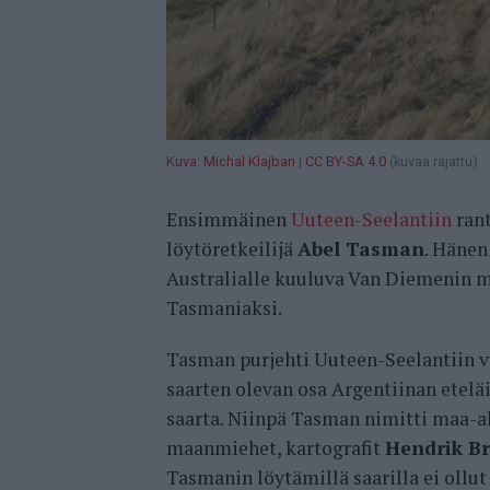
Kuva: Michal Klajban
|
CC BY-SA 4.0
(kuvaa rajattu)
Ensimmäinen
Uuteen-Seelantiin
rant
löytöretkeilijä
Abel Tasman
. Hänen
Australialle kuuluva Van Diemenin
Tasmaniaksi.
Tasman purjehti Uuteen-Seelantiin vu
saarten olevan osa Argentiinan eteläis
saarta. Niinpä Tasman nimitti maa-a
maanmiehet, kartografit
Hendrik B
Tasmanin löytämillä saarilla ei ollu