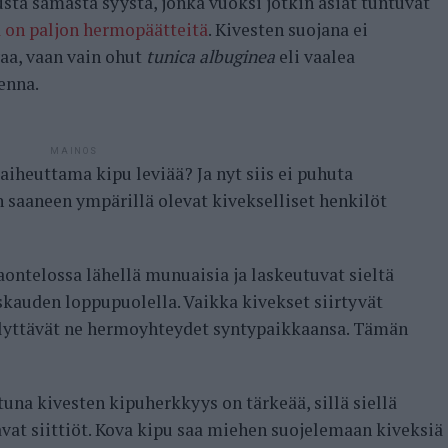
ta samasta syystä, jonka vuoksi jotkin asiat tuntuvat
ä on paljon hermopäätteitä
. Kivesten suojana ei
vaa, vaan vain ohut
tunica albuginea
eli vaalea
enna.
MAINOS
aiheuttama kipu leviää? Ja nyt siis ei puhuta
n saaneen ympärillä olevat kivekselliset henkilöt
aontelossa lähellä munuaisia ja laskeutuvat sieltä
skauden loppupuolella. Vaikka kivekset siirtyvät
lyttävät ne hermoyhteydet syntypaikkaansa. Tämän
una kivesten kipuherkkyys on tärkeää, sillä siellä
vat siittiöt. Kova kipu saa miehen suojelemaan kiveksiä