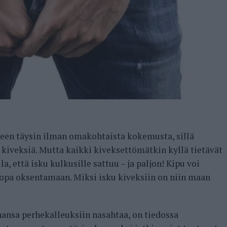
een täysin ilman omakohtaista kokemusta, sillä
ut kiveksiä. Mutta kaikki kiveksettömätkin kyllä tietävät
, että isku kulkusille sattuu – ja paljon! Kipu voi
a jopa oksentamaan. Miksi isku kiveksiin on niin maan
ansa perhekalleuksiin nasahtaa, on tiedossa