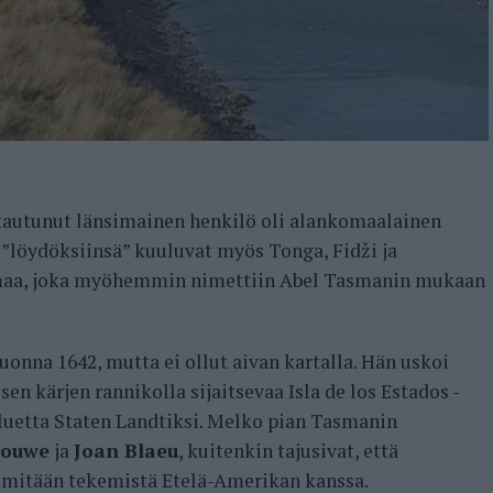
autunut länsimainen henkilö oli alankomaalainen
 ”löydöksiinsä” kuuluvat myös Tonga, Fidži ja
 maa, joka myöhemmin nimettiin Abel Tasmanin mukaan
onna 1642, mutta ei ollut aivan kartalla. Hän uskoi
en kärjen rannikolla sijaitsevaa Isla de los Estados -
luetta Staten Landtiksi. Melko pian Tasmanin
rouwe
ja
Joan Blaeu
, kuitenkin tajusivat, että
t mitään tekemistä Etelä-Amerikan kanssa.