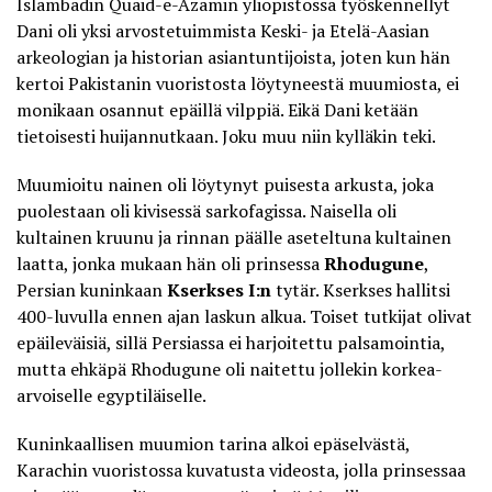
Islambadin Quaid-e-Azamin yliopistossa työskennellyt
Dani oli yksi arvostetuimmista Keski- ja Etelä-Aasian
arkeologian ja historian asiantuntijoista, joten kun hän
kertoi Pakistanin vuoristosta löytyneestä muumiosta, ei
monikaan osannut epäillä vilppiä. Eikä Dani ketään
tietoisesti huijannutkaan. Joku muu niin kylläkin teki.
Muumioitu nainen oli löytynyt puisesta arkusta, joka
puolestaan oli kivisessä sarkofagissa. Naisella oli
kultainen kruunu ja rinnan päälle aseteltuna kultainen
laatta, jonka mukaan hän oli prinsessa
Rhodugune
,
Persian kuninkaan
Kserkses I:n
tytär. Kserkses hallitsi
400-luvulla ennen ajan laskun alkua. Toiset tutkijat olivat
epäileväisiä, sillä Persiassa ei harjoitettu palsamointia,
mutta ehkäpä Rhodugune oli naitettu jollekin korkea-
arvoiselle egyptiläiselle.
Kuninkaallisen muumion tarina alkoi epäselvästä,
Karachin vuoristossa kuvatusta videosta, jolla prinsessaa