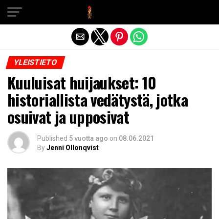
Exit mobile version
YLEISTIETO
Kuuluisat huijaukset: 10
historiallista vedätystä, jotka
osuivat ja upposivat
Published
5 vuotta ago
on
08.06.2021
By
Jenni Ollonqvist