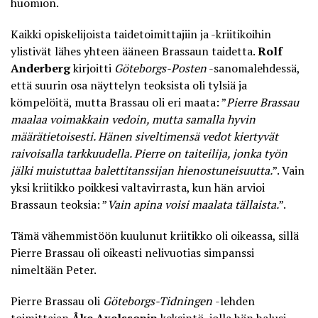
huomion.
Kaikki opiskelijoista taidetoimittajiin ja -kriitikoihin
ylistivät lähes yhteen ääneen Brassaun taidetta
.
Rolf
Anderberg
kirjoitti
Göteborgs-Posten
-sanomalehdessä,
että suurin osa näyttelyn teoksista oli tylsiä ja
kömpelöitä, mutta Brassau oli eri maata: ”
Pierre Brassau
maalaa voimakkain vedoin, mutta samalla hyvin
määrätietoisesti. Hänen siveltimensä vedot kiertyvät
raivoisalla tarkkuudella. Pierre on taiteilija, jonka työn
jälki muistuttaa balettitanssijan hienostuneisuutta.
”. Vain
yksi kriitikko poikkesi valtavirrasta, kun hän arvioi
Brassaun teoksia: ”
Vain apina voisi maalata tällaista.
”.
Tämä vähemmistöön kuulunut kriitikko oli oikeassa, sillä
Pierre Brassau oli oikeasti nelivuotias simpanssi
nimeltään Peter.
Pierre Brassau oli
Göteborgs-Tidningen
-lehden
toimittajan
Åke Axelssonin
keksintö, jolla hän halusi