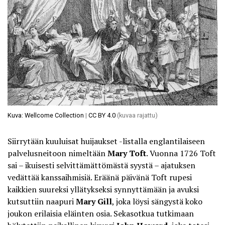
Kuva: Wellcome Collection
|
CC BY 4.0
(kuvaa rajattu)
Siirrytään kuuluisat huijaukset -listalla englantilaiseen
palvelusneitoon nimeltään
Mary Toft
. Vuonna 1726 Toft
sai – ikuisesti selvittämättömästä syystä – ajatuksen
vedättää kanssaihmisiä. Eräänä päivänä Toft rupesi
kaikkien suureksi yllätykseksi synnyttämään ja avuksi
kutsuttiin naapuri
Mary Gill
, joka löysi sängystä
koko
joukon erilaisia eläinten osia
. Sekasotkua tutkimaan