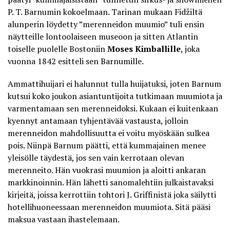
P. T. Barnumin kokoelmaan. Tarinan mukaan Fidžiltä
alunperin löydetty ”merenneidon muumio” tuli ensin
näytteille lontoolaiseen museoon ja sitten Atlantin
toiselle puolelle Bostoniin
Moses Kimballille
, joka
vuonna 1842 esitteli sen Barnumille.
Ammattihuijari ei halunnut tulla huijatuksi, joten Barnum
kutsui koko joukon asiantuntijoita tutkimaan muumiota ja
varmentamaan sen merenneidoksi. Kukaan ei kuitenkaan
kyennyt antamaan tyhjentävää vastausta, jolloin
merenneidon mahdollisuutta ei voitu myöskään sulkea
pois. Niinpä Barnum päätti, että kummajainen menee
yleisölle täydestä, jos sen vain kerrotaan olevan
merenneito. Hän vuokrasi muumion ja aloitti ankaran
markkinoinnin. Hän lähetti sanomalehtiin julkaistavaksi
kirjeitä, joissa kerrottiin tohtori J. Griffinistä joka säilytti
hotellihuoneessaan merenneidon muumiota. Sitä pääsi
maksua vastaan ihastelemaan.