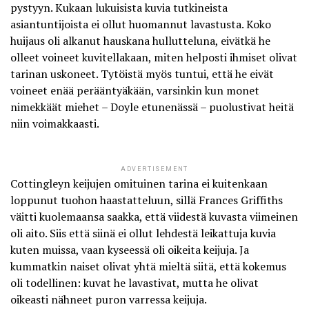
pystyyn. Kukaan lukuisista kuvia tutkineista
asiantuntijoista ei ollut huomannut lavastusta. Koko
huijaus oli alkanut hauskana hullutteluna, eivätkä he
olleet voineet kuvitellakaan, miten helposti ihmiset olivat
tarinan uskoneet. Tytöistä myös tuntui, että he eivät
voineet enää perääntyäkään, varsinkin kun monet
nimekkäät miehet – Doyle etunenässä – puolustivat heitä
niin voimakkaasti.
ADVERTISEMENT
Cottingleyn keijujen omituinen tarina ei kuitenkaan
loppunut tuohon haastatteluun, sillä Frances Griffiths
väitti kuolemaansa saakka, että viidestä kuvasta viimeinen
oli aito. Siis että siinä ei ollut lehdestä leikattuja kuvia
kuten muissa, vaan kyseessä oli oikeita keijuja. Ja
kummatkin naiset olivat yhtä mieltä siitä, että kokemus
oli todellinen: kuvat he lavastivat, mutta he olivat
oikeasti nähneet puron varressa keijuja.