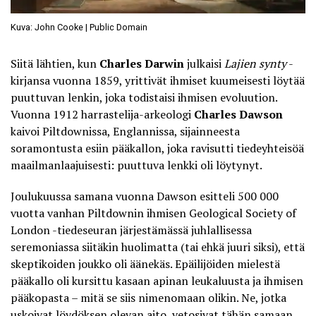
Kuva: John Cooke | Public Domain
Siitä lähtien, kun
Charles Darwin
julkaisi
Lajien synty
-
kirjansa vuonna 1859, yrittivät ihmiset kuumeisesti löytää
puuttuvan lenkin, joka todistaisi ihmisen evoluution.
Vuonna 1912 harrastelija-arkeologi
Charles Dawson
kaivoi Piltdownissa, Englannissa, sijainneesta
soramontusta esiin pääkallon, joka ravisutti tiedeyhteisöä
maailmanlaajuisesti: puuttuva lenkki oli löytynyt.
Joulukuussa samana vuonna Dawson esitteli 500 000
vuotta vanhan
Piltdownin ihmisen
Geological Society of
London -tiedeseuran järjestämässä juhlallisessa
seremoniassa siitäkin huolimatta (tai ehkä juuri siksi), että
skeptikoiden joukko oli äänekäs. Epäilijöiden mielestä
pääkallo oli kursittu kasaan apinan leukaluusta ja ihmisen
pääkopasta – mitä se siis nimenomaan olikin. Ne, jotka
uskoivat löydöksen olevan aito, vetosivat tähän samaan