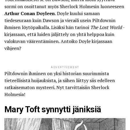
sormi on osoittanut myös Sherlock Holmesin luoneeseen
Arthur Conan Doyleen
. Doyle kuului samaan
tiedeseuraan kuin Dawson ja vieraili usein Piltdownin
ihmisen löytöpaikalla. Lisäksi hän tarinoi
The Lost World
-
kirjassaan, että luiden jäljittely on yhtä helppoa kuin
valokuvan väärentäminen. Antoiko Doyle kirjassaan
vihjeen?
ADVERTISEMENT
Piltdownin ihminen on yksi historian suurimmista
tieteellisistä huijauksista, ja siihen liittyy siis edelleen
ratkaisematon mysteeri. Nyt tarvittaisiin Sherlock
Holmesia!
Mary Toft synnytti jäniksiä