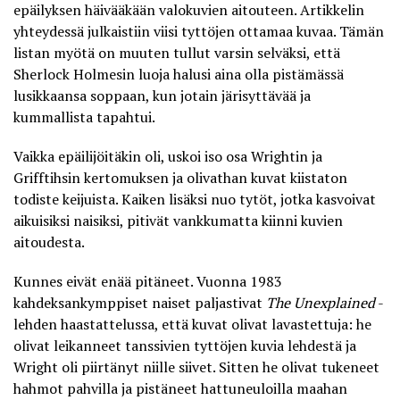
epäilyksen häivääkään valokuvien aitouteen. Artikkelin
yhteydessä julkaistiin viisi tyttöjen ottamaa kuvaa. Tämän
listan myötä on muuten tullut varsin selväksi, että
Sherlock Holmesin luoja halusi aina olla pistämässä
lusikkaansa soppaan, kun jotain järisyttävää ja
kummallista tapahtui.
Vaikka epäilijöitäkin oli, uskoi iso osa Wrightin ja
Grifftihsin kertomuksen ja olivathan
kuvat kiistaton
todiste keijuista
. Kaiken lisäksi nuo tytöt, jotka kasvoivat
aikuisiksi naisiksi, pitivät vankkumatta kiinni kuvien
aitoudesta.
Kunnes eivät enää pitäneet. Vuonna 1983
kahdeksankymppiset naiset paljastivat
The Unexplained
-
lehden haastattelussa, että kuvat olivat lavastettuja: he
olivat leikanneet tanssivien tyttöjen kuvia lehdestä ja
Wright oli piirtänyt niille siivet. Sitten he olivat tukeneet
hahmot pahvilla ja pistäneet hattuneuloilla maahan