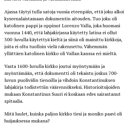
Ajassa täytyi tulla satoja vuosia eteenpäin, että joku alkoi
kyseenalaistamaan dokumentin aitouden. Tuo joku oli
katolinen pappi ja oppinut Lorenzo Valla, joka huomasi
vuonna 1440, että lahjakirjassa käytetty latina ei ollut
300-luvulla käytettyä kieltä ja siinä oli mainittu kirkkoja,
joita ei oltu tuolloin vielä rakennettu. Vähemmän
yllättäen katolinen kirkko oli Vallan kanssa eri mieltä.
Vasta 1600-luvulla kirkko joutui myöntymään ja
myöntämään, että dokumentti oli tekaistu joskus 700-
luvun puolivälin tienoilla ja vihdoin Konstantinuksen
lahjakirja todistettiin väärennökseksi. Historioitsijoiden
mukaan Konstantinus Suuri ei koskaan edes sairastanut
spitaalia.
Mitä luulet, kuinka paljon kirkko tiesi ja moniko paavi oli
huijauksessa mukana?