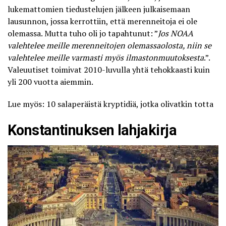
lukemattomien tiedustelujen jälkeen julkaisemaan
lausunnon, jossa kerrottiin, että
merenneitoja ei ole
olemassa
. Mutta tuho oli jo tapahtunut: ”
Jos NOAA
valehtelee meille merenneitojen olemassaolosta, niin se
valehtelee meille varmasti myös ilmastonmuutoksesta
.”.
Valeuutiset toimivat 2010-luvulla yhtä tehokkaasti kuin
yli 200 vuotta aiemmin.
Lue myös: 10 salaperäistä kryptidiä, jotka olivatkin totta
Konstantinuksen lahjakirja