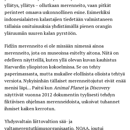
yllätys, yllätys – ollutkaan merenneito, vaan pitkät
perinteet omaava uskonnollinen esine. Esimerkiksi
indonesialaisten kalastajien tiedetään valmistaneen
tällaisia omituisuuksia yhdistämällä pienen orangin
yläruumiin suuren kalan pyrstöön.
Fidžin merenneito ei ole missään nimessä ainoa
merenneito, jota on museoissa esitelty aitona. Niitä on
edelleen näytteillä, kuten yllä olevan kuvan kauhistus
Harvardin yliopiston kokoelmissa. Se on tehty
paperimassasta, mutta mukailee elollisista olioista tehtyä
versiota. Nykyisinhän tällaiset merenneitojutut eivät enää
menisi läpi… Paitsi kun
Animal Planet
ja
Discovery
näyttivät vuonna 2012 dokumentin tyylisesti tehdyn
fiktiivisen ohjelman merenneidoista,
uskoivat tuhannet
ihmiset kaiken
kerrotun.
Yhdysvaltain liittovaltion sää- ja
valtamerentutkimusorganisaatio, NOAA, joutui