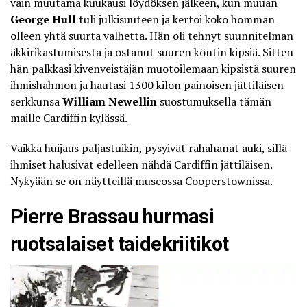
vain muutama kuukausi löydöksen jälkeen, kun muuan
George Hull
tuli julkisuuteen ja kertoi koko homman
olleen yhtä suurta valhetta. Hän oli tehnyt suunnitelman
äkkirikastumisesta ja ostanut suuren köntin kipsiä. Sitten
hän palkkasi kivenveistäjän muotoilemaan kipsistä suuren
ihmishahmon ja hautasi 1300 kilon painoisen jättiläisen
serkkunsa
William Newellin
suostumuksella tämän
maille Cardiffin kylässä.
Vaikka huijaus paljastuikin, pysyivät rahahanat auki, sillä
ihmiset halusivat edelleen nähdä Cardiffin jättiläisen.
Nykyään se on
näytteillä museossa
Cooperstownissa.
Pierre Brassau hurmasi
ruotsalaiset taidekriitikot