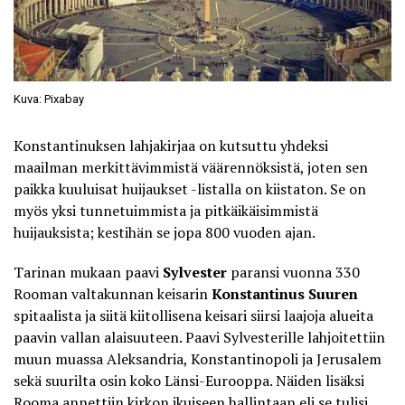
Kuva: Pixabay
Konstantinuksen lahjakirjaa
on kutsuttu yhdeksi
maailman merkittävimmistä väärennöksistä, joten sen
paikka kuuluisat huijaukset -listalla on kiistaton. Se on
myös yksi tunnetuimmista ja pitkäikäisimmistä
huijauksista; kestihän se jopa 800 vuoden ajan.
Tarinan mukaan paavi
Sylvester
paransi vuonna 330
Rooman valtakunnan keisarin
Konstantinus Suuren
spitaalista ja siitä kiitollisena keisari siirsi laajoja alueita
paavin vallan alaisuuteen. Paavi Sylvesterille lahjoitettiin
muun muassa Aleksandria, Konstantinopoli ja Jerusalem
sekä suurilta osin koko Länsi-Eurooppa. Näiden lisäksi
Rooma annettiin kirkon ikuiseen hallintaan eli se tulisi