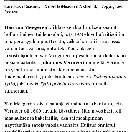
Kuva: Koos Raucamp – GaHetNa (Nationaal Archief NL)
|
Copyrighted
free use
Han van Meegeren
oli klassisen koulutuksen saanut
hollantilainen taidemaalari, jota 1930-luvulla kritisoitiin
omaperäisyyden puutteesta, vaikka hän oli itse asiasssa
varsin taitava siinä, mitä teki. Kostaakseen
arvostelijoilleen van Meegeren rupesi luomaan kokonaan
uusia maalauksia
Johannes Vermeerin
nimellä. Vermeer
on yksi tunnetuimmista alankomaalaisista
taidemaalareista, jonka kuuluisin teos on
Turbaanipäinen
tyttö
, joka myös
Tyttö ja helmikorvakoru
-nimellä
tunnetaan.
Van Meegeren käytti samoja väriaineita ja kankaita, joita
Vermeer oli 1600-luvulla käyttänyt. Hän myös käsitteli
maalauksensa bakeliitilla, joka sai maalipinnan
näyttämään satoja vuosia vanhalta. Huijaus onnistui
täydellisesti ja muutaman vuoden aikana mies teki monta