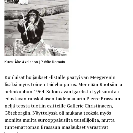
Kuva: Åke Axelsson | Public Domain
Kuuluisat huijaukset -listalle päätyi van Meegerenin
lisäksi myös toinen taidehuiputus. Mennään Ruotsiin ja
helmikuuhun 1964. Silloin avantgardista tyylisuuntaa
edustavan ranskalaisen taidemaalarin Pierre Brassaun
neljä teosta tuotiin esitteille Gallerie Christinaeen,
Göteborgiin. Näyttelyssä oli mukana teoksia myös
monilta muilta eurooppalaisilta taiteilijoilta, mutta
tuntemattoman Brassaun maalaukset varastivat