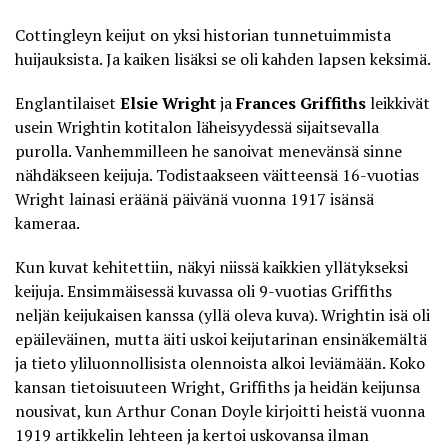
Cottingleyn keijut on yksi historian tunnetuimmista
huijauksista. Ja kaiken lisäksi se oli kahden lapsen keksimä.
Englantilaiset
Elsie Wright
ja
Frances Griffiths
leikkivät
usein Wrightin kotitalon läheisyydessä sijaitsevalla
purolla. Vanhemmilleen he sanoivat menevänsä sinne
nähdäkseen keijuja. Todistaakseen väitteensä 16-vuotias
Wright lainasi eräänä päivänä vuonna 1917 isänsä
kameraa.
Kun kuvat kehitettiin, näkyi niissä kaikkien yllätykseksi
keijuja. Ensimmäisessä kuvassa oli 9-vuotias Griffiths
neljän keijukaisen kanssa (yllä oleva kuva). Wrightin isä oli
epäileväinen, mutta äiti uskoi keijutarinan ensinäkemältä
ja tieto yliluonnollisista olennoista alkoi leviämään. Koko
kansan tietoisuuteen Wright, Griffiths ja heidän keijunsa
nousivat, kun Arthur Conan Doyle kirjoitti heistä vuonna
1919 artikkelin lehteen ja kertoi uskovansa ilman