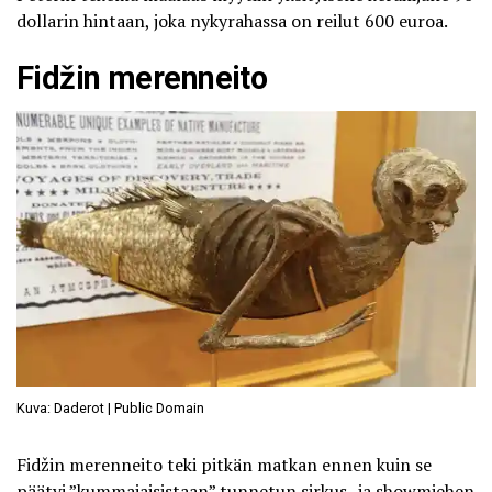
dollarin hintaan, joka nykyrahassa on reilut 600 euroa.
Fidžin merenneito
Kuva: Daderot | Public Domain
Fidžin merenneito
teki pitkän matkan ennen kuin se
päätyi ”kummajaisistaan” tunnetun sirkus- ja showmiehen