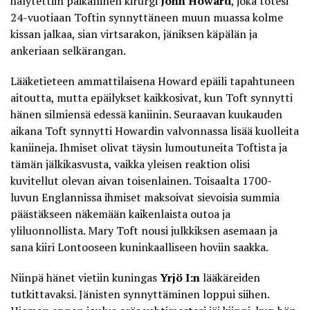
hälytettiin paikallinen kirurgi
John Howard
, joka totesi
24-vuotiaan Toftin synnyttäneen muun muassa kolme
kissan jalkaa, sian virtsarakon, jäniksen käpälän ja
ankeriaan selkärangan.
Lääketieteen ammattilaisena Howard epäili tapahtuneen
aitoutta, mutta epäilykset kaikkosivat, kun Toft synnytti
hänen silmiensä edessä kaniinin. Seuraavan kuukauden
aikana Toft synnytti Howardin valvonnassa lisää kuolleita
kaniineja. Ihmiset olivat täysin lumoutuneita Toftista ja
tämän jälkikasvusta, vaikka yleisen reaktion olisi
kuvitellut olevan aivan toisenlainen. Toisaalta 1700-
luvun Englannissa ihmiset maksoivat sievoisia summia
päästäkseen näkemään kaikenlaista outoa ja
yliluonnollista. Mary Toft nousi julkkiksen asemaan ja
sana kiiri Lontooseen kuninkaalliseen hoviin saakka.
Niinpä hänet vietiin kuningas
Yrjö I:n
lääkäreiden
tutkittavaksi. Jänisten synnyttäminen loppui siihen.