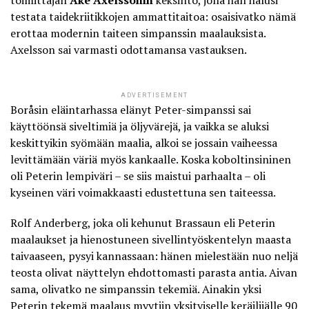
testata taidekriitikkojen ammattitaitoa: osaisivatko nämä
erottaa modernin taiteen simpanssin maalauksista.
Axelsson sai varmasti odottamansa vastauksen.
ADVERTISEMENT
Boråsin eläintarhassa elänyt Peter-simpanssi sai
käyttöönsä siveltimiä ja öljyvärejä, ja vaikka se aluksi
keskittyikin syömään maalia, alkoi se jossain vaiheessa
levittämään väriä myös kankaalle. Koska koboltinsininen
oli Peterin lempiväri – se siis maistui parhaalta – oli
kyseinen väri voimakkaasti edustettuna sen taiteessa.
Rolf Anderberg, joka oli kehunut Brassaun eli Peterin
maalaukset ja hienostuneen sivellintyöskentelyn maasta
taivaaseen, pysyi kannassaan: hänen mielestään nuo neljä
teosta olivat näyttelyn ehdottomasti parasta antia. Aivan
sama, olivatko ne simpanssin tekemiä. Ainakin yksi
Peterin tekemä maalaus myytiin yksityiselle keräilijälle 90