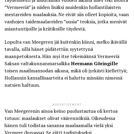
”Vermeeriä” ja niiden lisäksi muidenkin hollantilaisten
mestareiden maalauksia. Ne eivät siis olleet kopioita, vaan
vanhojen taidemaalareiden ”uusia” teoksia, jotka menivät
asiantuntijoille ja kriitikoille täydestä.
Lopulta van Meegeren jäi kuitenkin kiinni, melko ikävällä
tavalla, sillä hänet pidätettiin syytettynä
maanpetoksesta. Hän myi itse tekemäänsä Vermeeriä
Saksan valtakunnanmarsalkka
Hermann Göringille
toisen maailmansodan aikana, mikä oli jyrkästi kiellettyä;
Hollannin kansallisaarteita ei haluttu missään nimessä
natsien haltuun.
ADVERTISEMENT
Van Meegerenin ainoa keino puolustautua oli kertoa
totuus:
maalaukset olivat väärennöksiä
. Oikeudessa
hänen tuli todistaa sanansa maalaamalla vielä yksi
Vermeer (kuvassa). Se riitti todistukseksi.