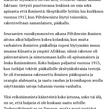
faktaan: tietysti puuttuvassa lenkissä on osia sekä
apinasta että ihmisestä. Skeptikoille lyötiin luu kurkkuun
vuonna 1917, kun Piltdownista löytyi toinenkin,
rakenteeltaan samanlainen, pääkallo.
Seuraavien vuosikymmenten aikana Piltdownin ihmisen
aitous alkoi hiljalleen kokea kolauksia, kun muita
varhaisten ihmisten pääkalloja rupesi löytymään muun
muassa Kiinasta ja ympäri Afrikkaa; niissä rakenne oli
päinvastainen ja nimenomaan kallo oli apinamainen ja
leuka ihmismäinen. Koko huijaus paljastui vuonna 1953,
kun tutkijat tekivät pääkallolle yksityiskohtaisia testejä.
Se oli itseasiassa rakennettu ihmisen pääkopasta ja
orangin alaleuasta, ja saatu raudan ja kromihapon avulla
näyttämään satoja tuhansia vuosia vanhalta.
Yksi erikoisimmista käänteistä koko jutussa, usko tai älä,
on se, että huijaria ei ole koskaan saatu selville.
Todennäköisesti se on Dawson, mutta moni syyttävä