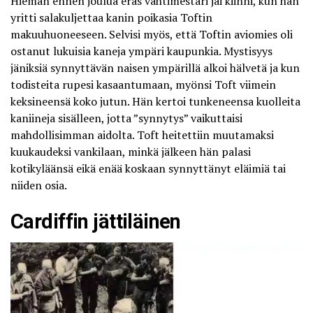
Hieman ennen joulua eräs vahtimestari jäi kiinni, kun hän
yritti salakuljettaa kanin poikasia Toftin
makuuhuoneeseen. Selvisi myös, että Toftin aviomies oli
ostanut lukuisia kaneja ympäri kaupunkia. Mystisyys
jäniksiä synnyttävän naisen ympärillä alkoi hälvetä ja kun
todisteita rupesi kasaantumaan, myönsi Toft viimein
keksineensä koko jutun. Hän kertoi tunkeneensa kuolleita
kaniineja sisälleen, jotta ”synnytys” vaikuttaisi
mahdollisimman aidolta. Toft heitettiin muutamaksi
kuukaudeksi vankilaan, minkä jälkeen hän palasi
kotikyläänsä eikä enää koskaan synnyttänyt eläimiä tai
niiden osia.
Cardiffin jättiläinen