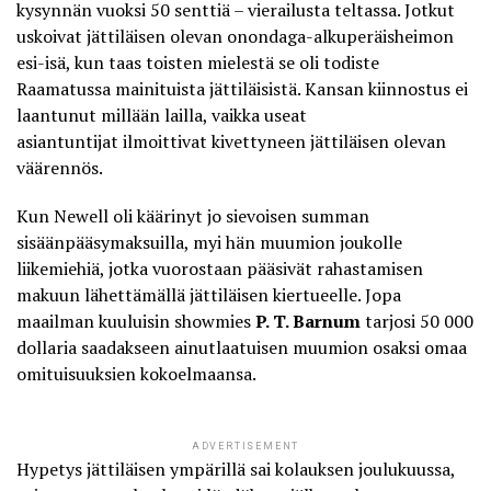
kysynnän vuoksi 50 senttiä – vierailusta teltassa. Jotkut
uskoivat jättiläisen olevan onondaga-alkuperäisheimon
esi-isä, kun taas toisten mielestä se oli todiste
Raamatussa mainituista jättiläisistä. Kansan kiinnostus ei
laantunut millään lailla, vaikka useat
asiantuntijat ilmoittivat kivettyneen jättiläisen olevan
väärennös.
Kun Newell oli käärinyt jo sievoisen summan
sisäänpääsymaksuilla, myi hän muumion joukolle
liikemiehiä, jotka vuorostaan pääsivät rahastamisen
makuun lähettämällä jättiläisen kiertueelle. Jopa
maailman kuuluisin showmies
P. T. Barnum
tarjosi 50 000
dollaria saadakseen ainutlaatuisen muumion osaksi omaa
omituisuuksien kokoelmaansa.
ADVERTISEMENT
Hypetys jättiläisen ympärillä sai kolauksen joulukuussa,