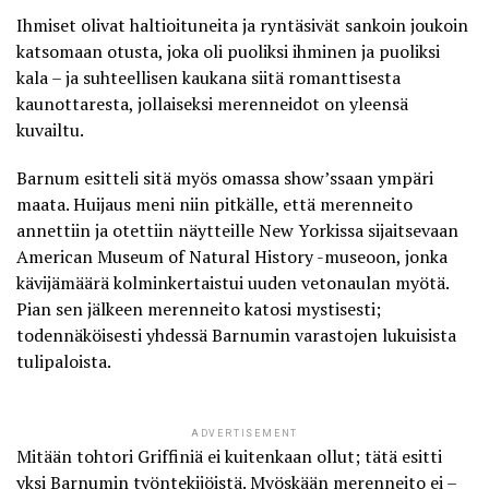
Ihmiset olivat haltioituneita ja ryntäsivät sankoin joukoin
katsomaan otusta, joka oli puoliksi ihminen ja puoliksi
kala – ja suhteellisen kaukana siitä romanttisesta
kaunottaresta, jollaiseksi merenneidot on yleensä
kuvailtu.
Barnum esitteli sitä myös omassa show’ssaan ympäri
maata. Huijaus meni niin pitkälle, että merenneito
annettiin ja otettiin näytteille New Yorkissa sijaitsevaan
American Museum of Natural History -museoon, jonka
kävijämäärä kolminkertaistui uuden vetonaulan myötä.
Pian sen jälkeen merenneito katosi mystisesti;
todennäköisesti yhdessä Barnumin varastojen lukuisista
tulipaloista.
ADVERTISEMENT
Mitään tohtori Griffiniä ei kuitenkaan ollut; tätä esitti
yksi Barnumin työntekijöistä. Myöskään merenneito ei –