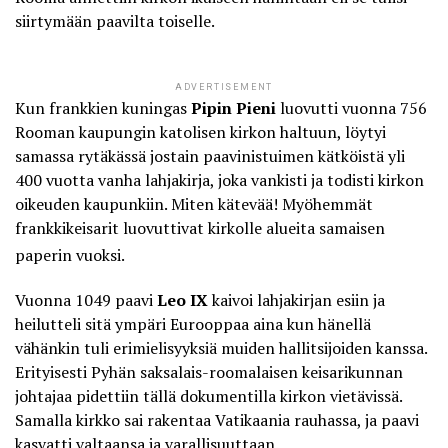
siirtymään paavilta toiselle.
ADVERTISEMENT
Kun frankkien kuningas
Pipin Pieni
luovutti vuonna 756
Rooman kaupungin katolisen kirkon haltuun, löytyi
samassa rytäkässä jostain paavinistuimen kätköistä yli
400 vuotta vanha lahjakirja, joka vankisti ja todisti kirkon
oikeuden kaupunkiin. Miten kätevää! Myöhemmät
frankkikeisarit luovuttivat kirkolle alueita samaisen
paperin vuoksi.
Vuonna 1049 paavi
Leo IX
kaivoi lahjakirjan esiin ja
heilutteli sitä ympäri Eurooppaa aina kun hänellä
vähänkin tuli erimielisyyksiä muiden hallitsijoiden kanssa.
Erityisesti Pyhän saksalais-roomalaisen keisarikunnan
johtajaa pidettiin tällä dokumentilla kirkon vietävissä.
Samalla kirkko sai rakentaa Vatikaania rauhassa, ja paavi
kasvatti valtaansa ja varallisuuttaan.