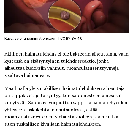
Kuva: scientificanimations.com
|
CC BY-SA 4.0
Äkillinen haimatulehdus ei ole bakteerin aiheuttama, vaan
kyseessä on sisäsyntyinen tulehdusreaktio, jonka
aiheuttaa kudoksiin valunut, ruoansulatusentsyymejä
sisältävä haimaneste.
Maailmalla yleisin äkillisen
haimatulehduksen aiheuttaja
on sappikivet
, joita syntyy, kun sappinesteen ainesosat
kiteytyvät. Sappikivi voi juuttua sappi- ja haimatiehyeiden
yhteiseen laskukohtaan ohutsuolessa, estää
ruoansulatusnesteiden virtausta suoleen ja aiheuttaa
siten tuskallisen kivuliaan haimatulehduksen.