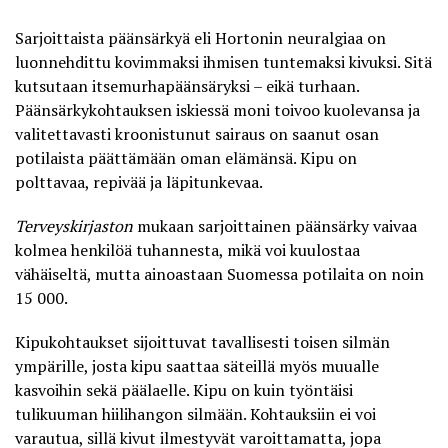
Sarjoittaista päänsärkyä
eli Hortonin neuralgiaa on
luonnehdittu
kovimmaksi ihmisen tuntemaksi kivuksi
. Sitä
kutsutaan itsemurhapäänsäryksi – eikä turhaan.
Päänsärkykohtauksen iskiessä moni toivoo kuolevansa ja
valitettavasti kroonistunut sairaus on saanut osan
potilaista päättämään oman elämänsä. Kipu on
polttavaa, repivää ja läpitunkevaa.
Terveyskirjaston
mukaan
sarjoittainen päänsärky vaivaa
kolmea henkilöä tuhannesta
, mikä voi kuulostaa
vähäiseltä, mutta ainoastaan Suomessa potilaita on noin
15 000.
Kipukohtaukset sijoittuvat tavallisesti toisen silmän
ympärille, josta kipu saattaa säteillä myös muualle
kasvoihin sekä päälaelle. Kipu on kuin työntäisi
tulikuuman hiilihangon silmään. Kohtauksiin ei voi
varautua, sillä kivut ilmestyvät varoittamatta, jopa