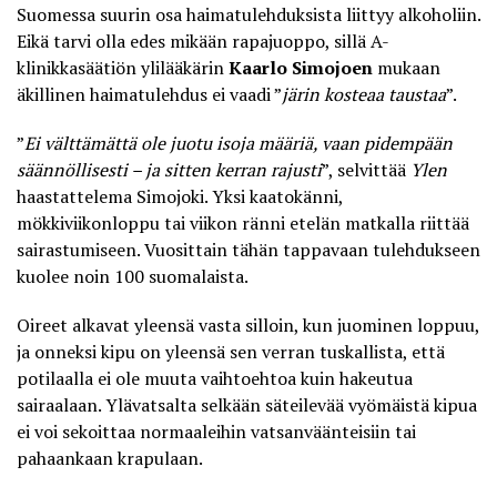
Suomessa suurin osa haimatulehduksista liittyy alkoholiin
.
Eikä tarvi olla edes mikään rapajuoppo, sillä A-
klinikkasäätiön ylilääkärin
Kaarlo Simojoen
mukaan
äkillinen haimatulehdus ei vaadi ”
järin kosteaa taustaa
”.
”
Ei välttämättä ole juotu isoja määriä, vaan pidempään
säännöllisesti – ja sitten kerran rajusti
”, selvittää
Ylen
haastattelema Simojoki. Yksi kaatokänni,
mökkiviikonloppu tai viikon ränni etelän matkalla riittää
sairastumiseen. Vuosittain tähän tappavaan tulehdukseen
kuolee noin 100 suomalaista.
Oireet alkavat yleensä vasta silloin, kun juominen loppuu,
ja onneksi kipu on yleensä sen verran tuskallista, että
potilaalla ei ole muuta vaihtoehtoa kuin hakeutua
sairaalaan. Ylävatsalta selkään säteilevää vyömäistä kipua
ei voi sekoittaa normaaleihin vatsanväänteisiin tai
pahaankaan krapulaan.