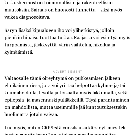
keskushermoston toiminnallisiin ja rakenteellisiin
muutoksiin
. Sairaus on huonosti tunnettu – siksi myös
vaikea diagnosoitava.
Säryn lisäksi kipualueen iho voi yliherkistyä, jolloin
pienikin hipaisu tuottaa tuskaa. Raajassa voi esiintyä myös
turpoamista, jäykkyyttä, värin vaihtelua, hikoilua ja
kylmäämistä.
ADVERTISEMENT
Valtaosalle tämä oireyhtymä on puhkeamisen jälkeen
elinikäinen riesa, jota voi yrittää helpottaa kylmä- ja/tai
kuumahoidolla, levolla ja toisaalta myös liikkumalla, sekä
epilepsia- ja masennuskipulääkkeillä. Täysi parantuminen
on mahdollista, mutta useimmille jää kuntoutuksestakin
huolimatta jotain vaivaa.
Lue myös, miten CRPS:stä vuosikausia kärsinyt mies teki
hurjan suorituksen: Lankutuksen maailmanennätys