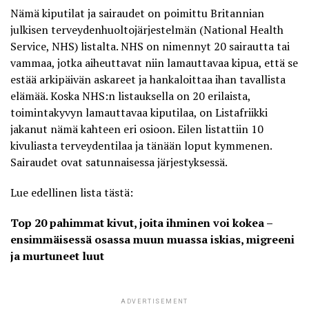
Nämä kiputilat ja sairaudet on poimittu Britannian
julkisen terveydenhuoltojärjestelmän (
National Health
Service
, NHS) listalta. NHS on nimennyt
20 sairautta tai
vammaa
, jotka aiheuttavat niin lamauttavaa kipua, että se
estää arkipäivän askareet ja hankaloittaa ihan tavallista
elämää. Koska NHS:n listauksella on 20 erilaista,
toimintakyvyn lamauttavaa kiputilaa, on
Listafriikki
jakanut nämä kahteen eri osioon. Eilen listattiin 10
kivuliasta terveydentilaa ja tänään loput kymmenen.
Sairaudet ovat satunnaisessa järjestyksessä.
Lue edellinen lista tästä:
Top 20 pahimmat kivut, joita ihminen voi kokea –
ensimmäisessä osassa muun muassa iskias, migreeni
ja murtuneet luut
ADVERTISEMENT