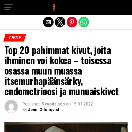
Exit mobile version
TIEDE
Top 20 pahimmat kivut, joita
ihminen voi kokea – toisessa
osassa muun muassa
itsemurhapäänsärky,
endometrioosi ja munuaiskivet
Published
5 vuotta ago
on
15.01.2022
By
Jenni Ollonqvist