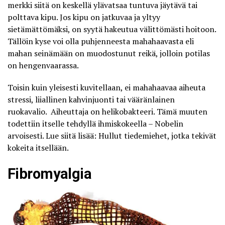
merkki siitä on keskellä ylävatsaa tuntuva jäytävä tai
polttava kipu. Jos kipu on jatkuvaa ja yltyy
sietämättömäksi, on syytä hakeutua välittömästi hoitoon.
Tällöin kyse voi olla puhjenneesta mahahaavasta eli
mahan seinämään on muodostunut reikä, jolloin potilas
on hengenvaarassa.
Toisin kuin yleisesti kuvitellaan, ei mahahaavaa aiheuta
stressi, liiallinen kahvinjuonti tai vääränlainen
ruokavalio. Aiheuttaja on helikobakteeri. Tämä muuten
todettiin itselle tehdyllä ihmiskokeella – Nobelin
arvoisesti.
Lue siitä lisää: Hullut tiedemiehet, jotka tekivät
kokeita itsellään
.
Fibromyalgia