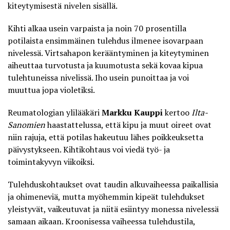
kiteytymisestä nivelen sisällä.
Kihti alkaa usein varpaista ja noin 70 prosentilla
potilaista ensimmäinen tulehdus ilmenee isovarpaan
nivelessä. Virtsahapon kerääntyminen ja kiteytyminen
aiheuttaa turvotusta ja kuumotusta sekä kovaa kipua
tulehtuneissa nivelissä. Iho usein punoittaa ja voi
muuttua jopa violetiksi.
Reumatologian ylilääkäri
Markku Kauppi
kertoo
Ilta-
Sanomien
haastattelussa, että
kipu ja muut oireet
ovat
niin rajuja, että potilas hakeutuu lähes poikkeuksetta
päivystykseen. Kihtikohtaus voi viedä työ- ja
toimintakyvyn viikoiksi.
Tulehduskohtaukset ovat taudin alkuvaiheessa paikallisia
ja ohimeneviä, mutta myöhemmin kipeät tulehdukset
yleistyvät, vaikeutuvat ja niitä esiintyy monessa nivelessä
samaan aikaan. Kroonisessa vaiheessa tulehdustila,