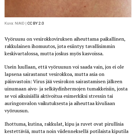
Kuva: NIAID |
CC BY 2.0
Vyöruusu
on vesirokkoviruksen aiheuttama paikallinen,
rakkulainen ihomuutos, jota esiintyy tavallisimmin
keskivartalossa, mutta joskus myös kasvoissa.
Usein luullaan, että vyöruusun voi saada vain, jos ei ole
lapsena sairastanut vesirokkoa, mutta asia on
päinvastoin: Virus jää vesirokon sairastamisen jälkeen
uinumaan aivo- ja selkäydinhermojen tumakkeisiin, josta
se voi aikuisiällä aktivoitua esimerkiksi stressin tai
auringonvalon vaikutuksesta ja aiheuttaa kivuliaan
vyöruusun.
Ihottuma, kutina, rakkulat, kipu ja ruvet ovat pirullisia
kestettäviä, mutta noin viidenneksellä potilaista kiputila