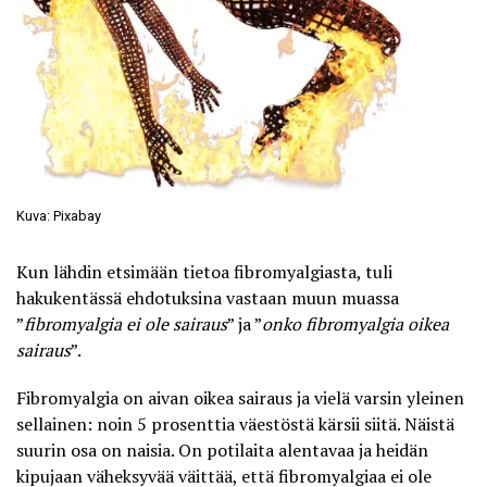
Kuva: Pixabay
Kun lähdin etsimään tietoa fibromyalgiasta, tuli
hakukentässä ehdotuksina vastaan muun muassa
”
fibromyalgia ei ole sairaus
” ja ”
onko fibromyalgia oikea
sairaus
”.
Fibromyalgia
on aivan oikea sairaus ja vielä varsin yleinen
sellainen: noin 5 prosenttia väestöstä kärsii siitä. Näistä
suurin osa on naisia. On potilaita alentavaa ja heidän
kipujaan väheksyvää väittää, että fibromyalgiaa ei ole