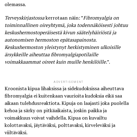
olemassa.
Terveyskirjastossa
kerrotaan näin: ”
Fibromyalgia on
toiminnallinen oireyhtymä, joka todennäköisesti johtuu
keskushermostoperäisestä kivun säätelyhäiriöstä ja
autonomisen hermoston epätasapainosta.
Keskushermoston yleistynyt herkistyminen ulkoisille
ärsykkeille aiheuttaa fibromyalgiapotilaille
voimakkaammat oireet kuin muille henkilöille.
”.
ADVERTISEMENT
Kroonista kipua lihaksissa ja sidekudoksissa aiheuttava
fibromyalgia ei kuitenkaan vaurioita kudoksia eikä saa
aikaan tulehdusreaktiota. Kipuja on laajasti joka puolella
kehoa ja särky on pitkäaikaista, joskin paikka ja
voimakkuus voivat vaihdella. Kipua on kuvailtu
kolottavaksi, jäytäväksi, polttavaksi, kirveleväksi ja
viiltäväksi.