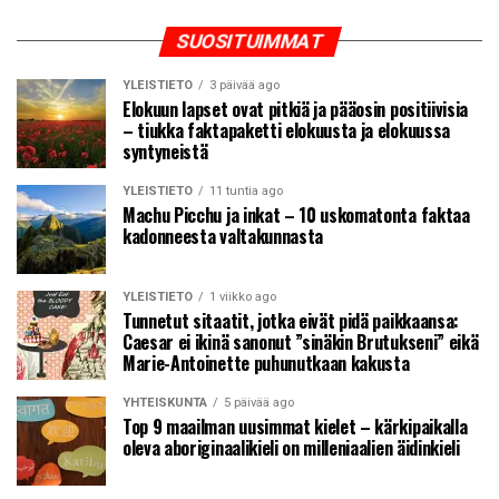
SUOSITUIMMAT
YLEISTIETO
3 päivää ago
Elokuun lapset ovat pitkiä ja pääosin positiivisia
– tiukka faktapaketti elokuusta ja elokuussa
syntyneistä
YLEISTIETO
11 tuntia ago
Machu Picchu ja inkat – 10 uskomatonta faktaa
kadonneesta valtakunnasta
YLEISTIETO
1 viikko ago
Tunnetut sitaatit, jotka eivät pidä paikkaansa:
Caesar ei ikinä sanonut ”sinäkin Brutukseni” eikä
Marie-Antoinette puhunutkaan kakusta
YHTEISKUNTA
5 päivää ago
Top 9 maailman uusimmat kielet – kärkipaikalla
oleva aboriginaalikieli on milleniaalien äidinkieli