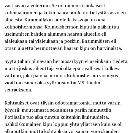
vastaavan aivohermo. Se on nimensä mukaisesti
kolmihaarainen ja kukin haara huolehtii tietystä kasvojen
alueesta. Kummallakin puolella kasvoja on oma
kolmoishermonsa. Kolmoishermon kiputila paikantuu
useimmiten kahden alimman haaran alueelle eli
alaleukaan tai yläleukaan ja poskiin. Ensimmäisen eli
otsan aluetta hermottavan haaran kipu on harvinaista.
Syytä tähän piinavaan hermosärkyyn ei useinkaan tiedetä,
mutta joskus aiheuttaja voi olla epätavallisesti kulkeva
valtimo, joka painaa hermoa. Kolmoishermo voi myös
vioittua esimerkiksi vyöruusun tai MS-taudin
seurauksena.
Kohtaukset ovat täysin odottamattomia, mutta varsin
lyhyitä: muutamasta sekunnista pariin minuuttiin.
Potilaalle tuo aika tuntuu kuitenkin ikuisuudelta.
Sähköiskumainen kipu loppuu yhtä yllättäen kuin se oli
alkanutkin, mutta kohtauksia voi saman vuorokauden