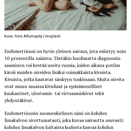
Kuva: Yuris Alhumaydy | Unsplash
Endometrioosi
on hyvin yleinen sairaus, jota esiintyy noin
10 prosentilla naisista. Tästäkin huolimatta diagnoosin
saaminen voi kestää useita vuosia, joiden aikana potilas
kärsii muiden oireiden lisäksi voimakkaista kivuista.
Kivuista, jotka kaatavat sänkyyn tuskissaan. Muita oireita
ovat muun muassa kivuliaat ja epäsäännölliset
kuukautiset, ulostamis- tai virtsaamiskivut sekä
yhdyntäkivut.
Endometrioosin suomenkielinen nimi on kohdun
limakalvon sirottumatauti, joka kuvaa sairautta osuvasti:
kohdun limakalvon kaltaista kudosta kasvaa kohdun