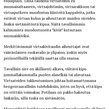
ensiapuun. Tässä taudissa virtsateihin eli
munuaisaltaaseen, virtsajohtimiin, virtsarakkoon tai
virtsaputkeen muodostuu kiinteitä kappaleita, jotka
estävät virtsan kulun ja aiheuttavat muiden oireiden
lisäksi sietämätöntä kipua. Näitä tavallisimmin
kalsiumista muodostuneita ”kiviä” kutsutaan
munuaiskiviksi.
Merkittävimmät virtsakivitaudin aiheuttajat ovat
vääränlainen ruokavalio ja ylipaino, joskin myös
perinnöllisillä tekijöillä saattaa olla osansa.
Tavallisin oire on äkillisesti alkava, viiltävä kipu
jommallakummalla puolen alaselkää tai alavatsaa.
Virtsateiden tukkeutuminen johtaa hoitamattomana
hengenvaarallisiin tulehduksiin, joten on hyvä, että kipu
on erittäin voimakas. Potilaan on pakko hakeutua
lääkäriin, sillä tuska on sietämätön.
Munuaiskiviä hoidetaan tavallisesti murskaamalla eli
kiveä