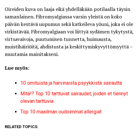
Oireiden kuva on laaja
eikä yhdelläkään potilaalla täysin
samanlainen. Fibromyalgiassa varsin yleistä on koko
päivän kestävä uupumus sekä katkeileva yöuni, joka ei ole
virkistävää. Fibromyalgiaan voi liittyä sydämen tykytystä,
virtsavaivoja, puutumisen tunnetta, huimausta,
muistihäiriöitä, ahdistusta ja keskittymiskyvyttömyyttä –
muutamia mainitakseni.
Lue myös:
10 omituista ja harvinaista psyykkistä sairautta
Mitä!? Top 10 tarttuvat sairaudet, joiden et tiennyt
olevan tarttuvia
Top 10 maailman oudoimmat allergiat
RELATED TOPICS: