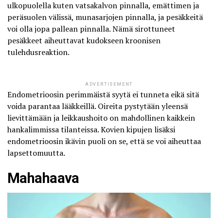
ulkopuolella kuten vatsakalvon pinnalla, emättimen ja
peräsuolen välissä, munasarjojen pinnalla, ja pesäkkeitä
voi olla jopa pallean pinnalla. Nämä sirottuneet
pesäkkeet aiheuttavat kudokseen kroonisen
tulehdusreaktion.
ADVERTISEMENT
Endometrioosin perimmäistä syytä ei tunneta eikä sitä
voida parantaa lääkkeillä.
Oireita pystytään yleensä
lievittämään
ja leikkaushoito on mahdollinen kaikkein
hankalimmissa tilanteissa. Kovien kipujen lisäksi
endometrioosin ikävin puoli on se, että se voi aiheuttaa
lapsettomuutta.
Mahahaava