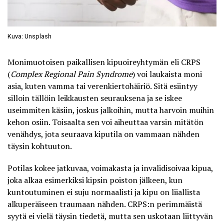
Kuva: Unsplash
Monimuotoisen paikallisen kipuoireyhtymän
eli CRPS
(
Complex Regional Pain Syndrome
) voi laukaista moni
asia, kuten vamma tai verenkiertohäiriö. Sitä esiintyy
silloin tällöin leikkausten seurauksena ja se iskee
useimmiten käsiin, joskus jalkoihin, mutta harvoin muihin
kehon osiin. Toisaalta sen voi aiheuttaa varsin mitätön
venähdys, jota seuraava kiputila on vammaan nähden
täysin kohtuuton.
Potilas kokee jatkuvaa, voimakasta ja invalidisoivaa kipua,
joka alkaa esimerkiksi kipsin poiston jälkeen, kun
kuntoutuminen ei suju normaalisti ja kipu on liiallista
alkuperäiseen traumaan nähden. CRPS:n perimmäistä
syytä ei vielä täysin tiedetä, mutta sen uskotaan liittyvän