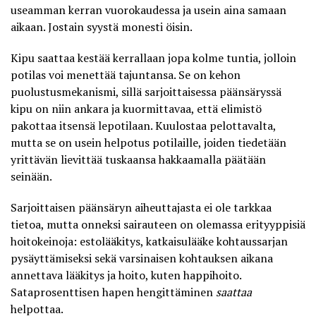
useamman kerran vuorokaudessa ja usein aina samaan
aikaan. Jostain syystä monesti öisin.
Kipu saattaa kestää kerrallaan jopa kolme tuntia, jolloin
potilas voi menettää tajuntansa. Se on kehon
puolustusmekanismi, sillä sarjoittaisessa päänsäryssä
kipu on niin ankara ja kuormittavaa, että elimistö
pakottaa itsensä lepotilaan. Kuulostaa pelottavalta,
mutta se on usein helpotus potilaille, joiden tiedetään
yrittävän lievittää tuskaansa hakkaamalla päätään
seinään.
Sarjoittaisen päänsäryn aiheuttajasta ei ole tarkkaa
tietoa, mutta onneksi sairauteen on olemassa erityyppisiä
hoitokeinoja: estolääkitys, katkaisulääke kohtaussarjan
pysäyttämiseksi sekä varsinaisen kohtauksen aikana
annettava lääkitys ja hoito, kuten happihoito.
Sataprosenttisen hapen hengittäminen
saattaa
helpottaa.