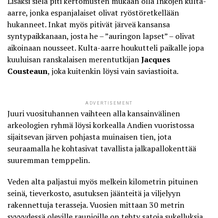
Lisäksi sielä piti kertomusten mukaan olla Inkojen kulta-
aarre, jonka espanjalaiset olivat ryöstöretkellään
hukanneet. Inkat myös pitivät järveä kansansa
syntypaikkanaan, josta he – ”auringon lapset” – olivat
aikoinaan nousseet. Kulta-aarre houkutteli paikalle jopa
kuuluisan ranskalaisen merentutkijan
Jacques
Cousteaun
, joka kuitenkin löysi vain saviastioita.
ADVERTISEMENT
Juuri vuosituhannen vaihteen alla
kansainvälinen
arkeologien ryhmä
löysi korkealla Andien vuoristossa
sijaitsevan järven pohjasta muinaisen tien, jota
seuraamalla he kohtasivat tavallista jalkapallokenttää
suuremman temppelin.
Veden alta paljastui myös melkein kilometrin pituinen
seinä, tieverkosto, asutuksen jäänteitä ja viljelyyn
rakennettuja terasseja. Vuosien mittaan 30 metrin
syvyydessä oleville raunioille on tehty satoja sukelluksia,