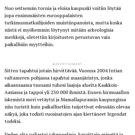
Nuo seitsemän tornia ja eloisa kaupunki voitiin löytää
jopa ensimmäisten eurooppalaisten
tutkimusmatkailijoiden muistiinpanoista, mutta koska
niistä ei myöhemmin löytynyt mitään arkeologisia
merkkejä, oletettiin kirjoitusten perustuvan vain
paikallisiin myytteihin.
ADVERTISEMENT
Sitten tapahtui jotain hirvittävää. Vuonna 2004 Intian
valtameren pohjassa tapahtui maanjäristys, jonka
aikaansaama tsunami tuhosi laajoja alueita Kaakkois-
Aasiassa ja tappoi yli 230 000 ihmistä. Ennen hirmuaallon
iskemistä meri vetäytyi ja Mamallapuramin kaupungissa
niin turistit kuin paikallisetkin tuijottivat edessään olevaa
näkyä, joka todisti vuosisatojen ajan kiertäneet legendat
todeksi.
Veden alta paljastui
rakennelmia, kasoittain esineitä ja