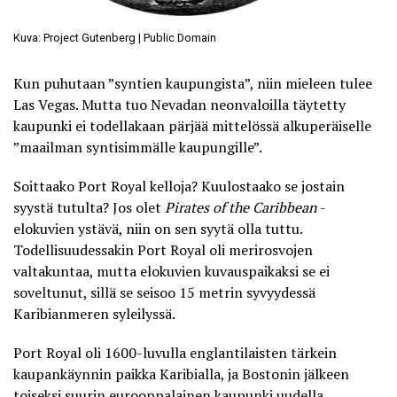
Kuva: Project Gutenberg | Public Domain
Kun puhutaan ”syntien kaupungista”, niin mieleen tulee
Las Vegas. Mutta tuo Nevadan neonvaloilla täytetty
kaupunki ei todellakaan pärjää mittelössä alkuperäiselle
”maailman syntisimmälle kaupungille”.
Soittaako Port Royal kelloja? Kuulostaako se jostain
syystä tutulta? Jos olet
Pirates of the Caribbean
-
elokuvien ystävä, niin on sen syytä olla tuttu.
Todellisuudessakin
Port Royal
oli merirosvojen
valtakuntaa, mutta elokuvien kuvauspaikaksi se ei
soveltunut, sillä se seisoo 15 metrin syvyydessä
Karibianmeren syleilyssä.
Port Royal oli 1600-luvulla englantilaisten tärkein
kaupankäynnin paikka Karibialla, ja Bostonin jälkeen
toiseksi suurin eurooppalainen kaupunki uudella