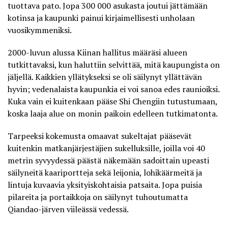
tuottava pato. Jopa 300 000 asukasta joutui jättämään
kotinsa ja kaupunki painui kirjaimellisesti unholaan
vuosikymmeniksi.
2000-luvun alussa Kiinan hallitus määräsi alueen
tutkittavaksi, kun haluttiin selvittää, mitä kaupungista on
jäljellä. Kaikkien yllätykseksi se oli säilynyt yllättävän
hyvin; vedenalaista kaupunkia ei voi sanoa edes raunioiksi.
Kuka vain ei kuitenkaan pääse
Shi Chengiin
tutustumaan,
koska laaja alue on monin paikoin edelleen tutkimatonta.
Tarpeeksi kokemusta omaavat sukeltajat pääsevät
kuitenkin matkanjärjestäjien sukelluksille, joilla voi 40
metrin syvyydessä päästä näkemään sadoittain upeasti
säilyneitä kaariportteja sekä leijonia, lohikäärmeitä ja
lintuja kuvaavia yksityiskohtaisia patsaita. Jopa puisia
pilareita ja portaikkoja on säilynyt tuhoutumatta
Qiandao-järven viileässä vedessä.