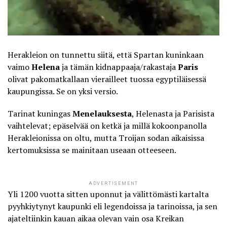
Herakleion on tunnettu siitä, että Spartan kuninkaan
vaimo
Helena
ja tämän kidnappaaja/rakastaja
Paris
olivat pakomatkallaan vierailleet tuossa egyptiläisessä
kaupungissa. Se on yksi versio.
Tarinat kuningas
Menelauksesta
, Helenasta ja Parisista
vaihtelevat; epäselvää on ketkä ja millä kokoonpanolla
Herakleionissa on oltu, mutta Troijan sodan aikaisissa
kertomuksissa se mainitaan useaan otteeseen.
ADVERTISEMENT
Yli 1200 vuotta sitten uponnut ja välittömästi kartalta
pyyhkiytynyt kaupunki eli legendoissa ja tarinoissa, ja sen
ajateltiinkin kauan aikaa olevan vain osa Kreikan