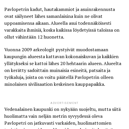
Pavlopetrin kadut, hautakammiot ja asuinrakennusta
ovat säilyneet lähes samanlaisina kuin ne olivat
uppoamisensa aikaan. Alueella asui todennäköisesti
varakkaita ihmisiä, koska kaikissa löydetyissä taloissa on
ollut vähintään 12 huonetta.
Vuonna 2009 arkeologit pystyivät muodostamaan
kaupungin alueesta kattavan kokonaiskuvan ja kaikkien
yllätykseksi se kattoi lähes 20 hehtaarin alueen. Alueelta
on kerätty sadoittain muinaisia esineitä, patsaita ja
työkaluja, joista on voitu päätellä Pavlopetrin olleen
minolaisen sivilisaation keskeinen kauppapaikka.
ADVERTISEMENT
Vedenalainen kaupunki on nykyään suojeltu, mutta siitä
huolimatta vain neljän metrin syvyydessä oleva
Pavlopetri on jatkuvasti varkaiden, huolimattomien