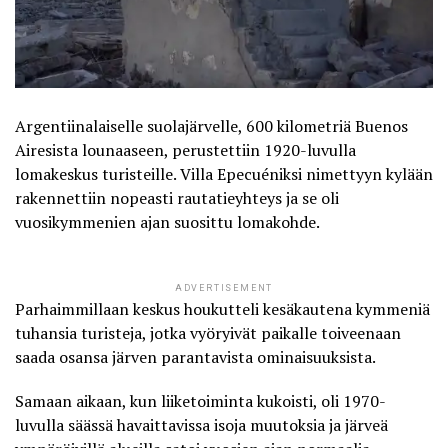
Argentiinalaiselle suolajärvelle, 600 kilometriä Buenos
Airesista lounaaseen, perustettiin 1920-luvulla
lomakeskus turisteille. Villa Epecuéniksi nimettyyn kylään
rakennettiin nopeasti rautatieyhteys ja se oli
vuosikymmenien ajan suosittu lomakohde.
ADVERTISEMENT
Parhaimmillaan keskus houkutteli kesäkautena kymmeniä
tuhansia turisteja, jotka vyöryivät paikalle toiveenaan
saada osansa järven parantavista ominaisuuksista.
Samaan aikaan, kun liiketoiminta kukoisti, oli 1970-
luvulla säässä havaittavissa isoja muutoksia ja järveä