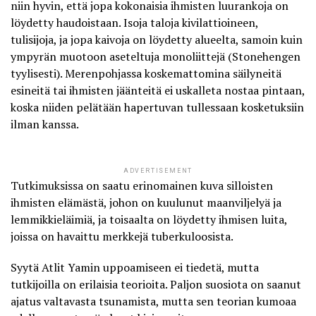
niin hyvin, että jopa kokonaisia ihmisten luurankoja on
löydetty haudoistaan. Isoja taloja kivilattioineen,
tulisijoja, ja jopa kaivoja on löydetty alueelta, samoin kuin
ympyrän muotoon aseteltuja monoliittejä (Stonehengen
tyylisesti). Merenpohjassa koskemattomina säilyneitä
esineitä tai ihmisten jäänteitä ei uskalleta nostaa pintaan,
koska niiden pelätään hapertuvan tullessaan kosketuksiin
ilman kanssa.
ADVERTISEMENT
Tutkimuksissa on saatu erinomainen kuva silloisten
ihmisten elämästä, johon on kuulunut maanviljelyä ja
lemmikkieläimiä, ja toisaalta on löydetty ihmisen luita,
joissa on havaittu merkkejä tuberkuloosista.
Syytä Atlit Yamin uppoamiseen ei tiedetä, mutta
tutkijoilla on erilaisia teorioita. Paljon suosiota on saanut
ajatus valtavasta tsunamista, mutta sen teorian kumoaa