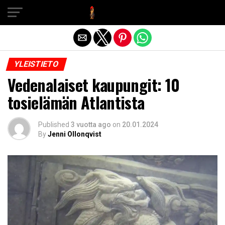
Exit mobile version
YLEISTIETO
Vedenalaiset kaupungit: 10
tosielämän Atlantista
Published
3 vuotta ago
on
20.01.2024
By
Jenni Ollonqvist