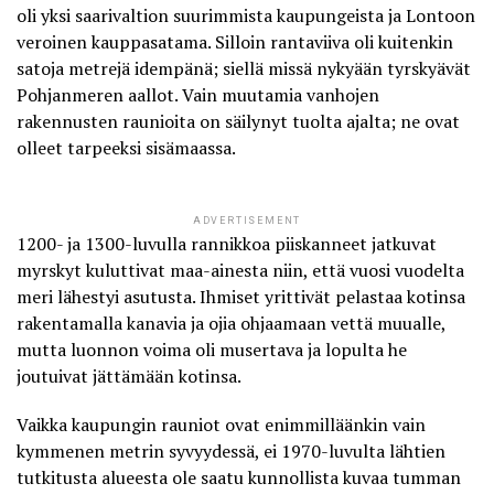
oli yksi saarivaltion suurimmista kaupungeista ja Lontoon
veroinen kauppasatama. Silloin rantaviiva oli kuitenkin
satoja metrejä idempänä; siellä missä nykyään tyrskyävät
Pohjanmeren aallot. Vain muutamia vanhojen
rakennusten raunioita on säilynyt tuolta ajalta; ne ovat
olleet tarpeeksi sisämaassa.
ADVERTISEMENT
1200- ja 1300-luvulla rannikkoa piiskanneet jatkuvat
myrskyt kuluttivat maa-ainesta niin, että vuosi vuodelta
meri lähestyi asutusta. Ihmiset yrittivät pelastaa kotinsa
rakentamalla kanavia ja ojia ohjaamaan vettä muualle,
mutta luonnon voima oli musertava ja lopulta he
joutuivat jättämään kotinsa.
Vaikka kaupungin rauniot ovat enimmilläänkin vain
kymmenen metrin syvyydessä, ei 1970-luvulta lähtien
tutkitusta alueesta ole saatu kunnollista kuvaa tumman