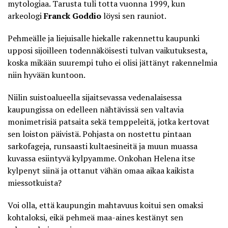
mytologiaa. Tarusta tuli totta vuonna 1999, kun
arkeologi
Franck Goddio
löysi sen rauniot.
Pehmeälle ja liejuisalle hiekalle rakennettu kaupunki
upposi sijoilleen todennäköisesti tulvan vaikutuksesta,
koska mikään suurempi tuho ei olisi jättänyt rakennelmia
niin hyvään kuntoon.
Niilin suistoalueella sijaitsevassa vedenalaisessa
kaupungissa on edelleen nähtävissä sen valtavia
monimetrisiä patsaita sekä temppeleitä, jotka kertovat
sen loiston päivistä. Pohjasta on nostettu pintaan
sarkofageja, runsaasti kultaesineitä ja muun muassa
kuvassa esiintyvä kylpyamme. Onkohan Helena itse
kylpenyt siinä ja ottanut vähän omaa aikaa kaikista
miessotkuista?
Voi olla, että kaupungin mahtavuus koitui sen omaksi
kohtaloksi, eikä pehmeä maa-aines kestänyt sen