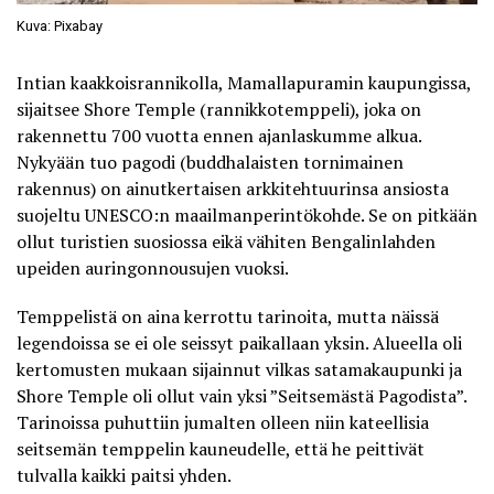
Kuva: Pixabay
Intian kaakkoisrannikolla, Mamallapuramin kaupungissa,
sijaitsee Shore Temple (rannikkotemppeli), joka on
rakennettu 700 vuotta ennen ajanlaskumme alkua.
Nykyään tuo pagodi (buddhalaisten tornimainen
rakennus) on ainutkertaisen arkkitehtuurinsa ansiosta
suojeltu UNESCO:n maailmanperintökohde. Se on pitkään
ollut turistien suosiossa eikä vähiten Bengalinlahden
upeiden auringonnousujen vuoksi.
Temppelistä on aina kerrottu tarinoita, mutta näissä
legendoissa se ei ole seissyt paikallaan yksin. Alueella oli
kertomusten mukaan sijainnut vilkas satamakaupunki ja
Shore Temple oli ollut vain yksi ”Seitsemästä Pagodista”.
Tarinoissa puhuttiin jumalten olleen niin kateellisia
seitsemän temppelin kauneudelle, että he peittivät
tulvalla kaikki paitsi yhden.