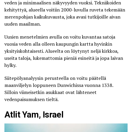
veden ja minimaalisen näkyvyyden vuoksi. Tekniikoiden
kehityttyä, alueella voitiin 2000-luvulla ruveta tekemään
merenpohjan kaikukuvausta
, joka avasi tutkijoille aivan
uuden maailman.
Uusien menetelmien avulla on voitu kuvantaa satoja
vuosia veden alla olleen
kaupungin kartta
hyvinkin
yksityiskohtaisesti. Alueelta on löytynyt neljä kirkkoa,
useita taloja, lukemattomia pieniä esineitä ja jopa laivan
hylky.
Siitepölyanalyysin perusteella on voitu päätellä
maanviljelyn loppuneen Dunwichissa vuonna 1338.
Silloin viimeisetkin asukkaat ovat lähteneet
vedenpaisumuksen tieltä.
Atlit Yam, Israel