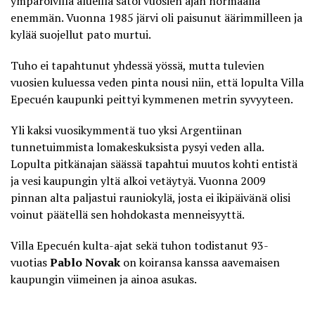
ympäröivillä alueilla satoi vuosien ajan normaalia
enemmän. Vuonna 1985 järvi oli paisunut äärimmilleen ja
kylää suojellut pato murtui.
Tuho ei tapahtunut yhdessä yössä, mutta tulevien
vuosien kuluessa veden pinta nousi niin, että lopulta
Villa
Epecuén
kaupunki peittyi kymmenen metrin syvyyteen.
Yli kaksi vuosikymmentä tuo yksi Argentiinan
tunnetuimmista lomakeskuksista pysyi veden alla.
Lopulta pitkänajan säässä tapahtui muutos kohti entistä
ja vesi kaupungin yltä alkoi vetäytyä. Vuonna 2009
pinnan alta paljastui rauniokylä, josta ei ikipäivänä olisi
voinut päätellä sen hohdokasta menneisyyttä.
Villa Epecuén kulta-ajat sekä tuhon todistanut 93-
vuotias
Pablo Novak
on koiransa kanssa aavemaisen
kaupungin viimeinen ja ainoa asukas.