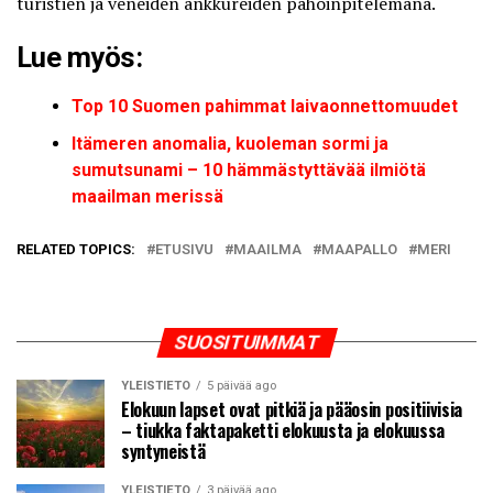
turistien ja veneiden ankkureiden pahoinpitelemänä.
Lue myös:
Top 10 Suomen pahimmat laivaonnettomuudet
Itämeren anomalia, kuoleman sormi ja
sumutsunami – 10 hämmästyttävää ilmiötä
maailman merissä
RELATED TOPICS:
ETUSIVU
MAAILMA
MAAPALLO
MERI
SUOSITUIMMAT
YLEISTIETO
5 päivää ago
Elokuun lapset ovat pitkiä ja pääosin positiivisia
– tiukka faktapaketti elokuusta ja elokuussa
syntyneistä
YLEISTIETO
3 päivää ago