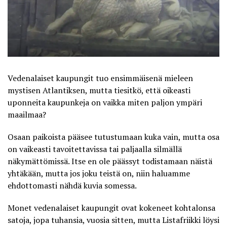
Vedenalaiset kaupungit tuo ensimmäisenä mieleen
mystisen Atlantiksen, mutta tiesitkö, että oikeasti
uponneita kaupunkeja on vaikka miten paljon ympäri
maailmaa?
Osaan paikoista pääsee tutustumaan kuka vain, mutta osa
on vaikeasti tavoitettavissa tai paljaalla silmällä
näkymättömissä. Itse en ole päässyt todistamaan näistä
yhtäkään, mutta jos joku teistä on, niin haluamme
ehdottomasti nähdä kuvia somessa.
Monet vedenalaiset kaupungit ovat kokeneet kohtalonsa
satoja, jopa tuhansia, vuosia sitten, mutta
Listafriikki
löysi