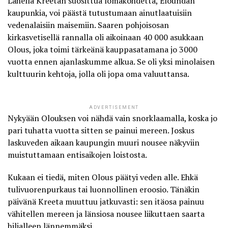
Lähellä Kreetan suosittua lomakohdetta, Eloundan
kaupunkia, voi päästä tutustumaan ainutlaatuisiin
vedenalaisiin maisemiin. Saaren pohjoisosan
kirkasvetisellä rannalla oli aikoinaan 40 000 asukkaan
Olous
, joka toimi tärkeänä kauppasatamana jo 3000
vuotta ennen ajanlaskumme alkua. Se oli yksi minolaisen
kulttuurin kehtoja, jolla oli jopa oma valuuttansa.
ADVERTISEMENT
Nykyään Olouksen voi nähdä vain snorklaamalla, koska jo
pari tuhatta vuotta sitten se painui mereen. Joskus
laskuveden aikaan kaupungin muuri nousee näkyviin
muistuttamaan entisaikojen loistosta.
Kukaan ei tiedä, miten Olous päätyi veden alle. Ehkä
tulivuorenpurkaus tai luonnollinen eroosio. Tänäkin
päivänä Kreeta muuttuu jatkuvasti: sen itäosa painuu
vähitellen mereen ja länsiosa nousee liikuttaen saarta
hiljalleen lännemmäksi.