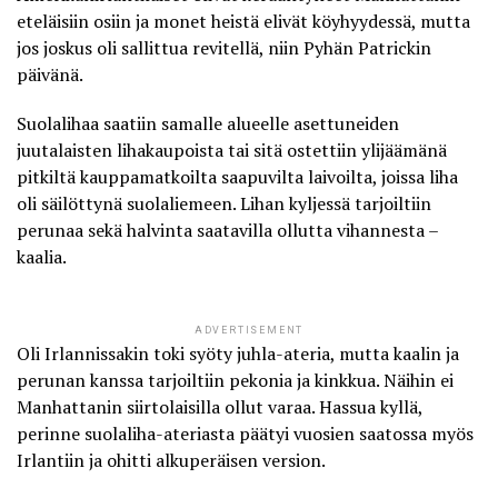
eteläisiin osiin ja monet heistä elivät köyhyydessä, mutta
jos joskus oli sallittua revitellä, niin Pyhän Patrickin
päivänä.
Suolalihaa saatiin samalle alueelle asettuneiden
juutalaisten lihakaupoista tai sitä ostettiin ylijäämänä
pitkiltä kauppamatkoilta saapuvilta laivoilta, joissa liha
oli säilöttynä suolaliemeen. Lihan kyljessä tarjoiltiin
perunaa sekä halvinta saatavilla ollutta vihannesta –
kaalia.
ADVERTISEMENT
Oli Irlannissakin toki syöty juhla-ateria, mutta kaalin ja
perunan kanssa tarjoiltiin pekonia ja kinkkua. Näihin ei
Manhattanin siirtolaisilla ollut varaa. Hassua kyllä,
perinne suolaliha-ateriasta päätyi vuosien saatossa myös
Irlantiin ja ohitti alkuperäisen version.