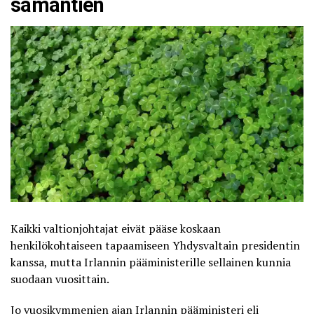
samantien
Kaikki valtionjohtajat eivät pääse koskaan
henkilökohtaiseen tapaamiseen Yhdysvaltain presidentin
kanssa, mutta Irlannin pääministerille sellainen kunnia
suodaan vuosittain.
Jo vuosikymmenien ajan Irlannin pääministeri eli