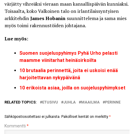
värjätty vihreäksi vieraan maan kansallispäivän kunniaksi.
Toisaalta, koko Valkoinen talo on irlantilaissyntyisen
arkkitehdin
James Hobanin
suunnittelema ja sama mies
myös toimi rakennustöiden johtajana.
Lue myös:
Suomen suojeluspyhimys Pyhä Urho pelasti
maamme viinitarhat heinäsirkoilta
10 brutaalia perinnettä, joita ei uskoisi enää
harjoitettavan nykypäivänä
10 erikoista asiaa, joilla on suojeluspyhimykset
RELATED TOPICS:
ETUSIVU
JUHLA
MAAILMA
PERINNE
Sähköpostiosoitettasi ei julkaista.
Pakolliset kentät on merkitty
*
Kommentti
*