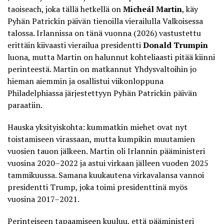
taoiseach, joka tällä hetkellä on
Micheál Martin
, käy
Pyhän Patrickin päivän tienoilla vierailulla Valkoisessa
talossa. Irlannissa on tänä vuonna (2026) vastustettu
erittäin kiivaasti vierailua presidentti
Donald Trumpin
luona, mutta Martin on halunnut kohteliaasti pitää kiinni
perinteestä. Martin on matkannut Yhdysvaltoihin jo
hieman aiemmin ja osallistui viikonloppuna
Philadelphiassa järjestettyyn
Pyhän Patrickin päivän
paraatiin
.
Hauska yksityiskohta: kummatkin miehet ovat nyt
toistamiseen virassaan, mutta kumpikin muutamien
vuosien tauon jälkeen. Martin oli Irlannin pääministeri
vuosina 2020–2022 ja astui virkaan jälleen vuoden 2025
tammikuussa. Samana kuukautena virkavalansa vannoi
presidentti Trump, joka toimi presidenttinä myös
vuosina 2017–2021.
Perinteiseen tapaamiseen kuuluu, että pääministeri