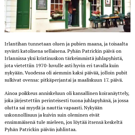
Irlantihan tunnetaan oluen ja pubien maana, ja toisaalta
syvästi katolisena sellaisena. Pyhän Patrickin päivä on
Irlannissa yksi kristinuskon tärkeimmistä juhlapyhistä,
jota vietettiin 1970-luvulle asti hyvin eri tavalla kuin
nykyään. Vuodessa oli aiemmin kaksi päivää, jolloin pubit
sulkivat ovensa: pitkäperjantai ja maaliskuun 17. päivä.
Ainoa poikkeus anniskeluun oli kansallinen koiranäyttely,
joka järjestettiin perinteisesti tuona juhlapyhänä, ja jossa
olutta sai myydä ja nauttia vapaasti. Nykyään
uskonnollisuus ja kuivin suin oleminen eivät
ensimmäisenä tule mieleen, jos löytää itsensä keskeltä
Pyhän Patrickin päivän juhlintaa.