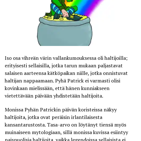
Iso osa vihreän värin vallankumouksessa oli haltijoilla;
erityisesti sellaisilla, jotka tarun mukaan paljastavat
salaisen aarteensa kätköpaikan niille, jotka onnistuvat
haltijan nappaamaan. Pyhä Patrick ei varmasti olisi
kovinkaan mielissään, että hänen kunniakseen
vietettävään päivään yhdistetään haltijoita.
Monissa Pyhän Patrickin päivän koristeissa näkyy
haltijoita, jotka ovat peräisin irlantilaisesta
kansantarustosta. Tasa-arvo on löytänyt tiensä myös
muinaiseen mytologiaan, sillä monissa kuvissa esiintyy
naispuolisia haltijoita, vaikka legendoissa sellaisista ei