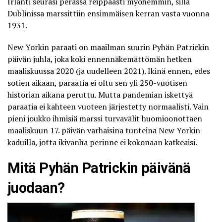
Irlanti seurasi perässä reippaasti myöhemmin, sillä
Dublinissa marssittiin ensimmäisen kerran vasta vuonna
1931.
New Yorkin paraati
on maailman suurin Pyhän Patrickin
päivän juhla, joka koki ennennäkemättömän hetken
maaliskuussa 2020 (ja uudelleen 2021). Ikinä ennen, edes
sotien aikaan, paraatia ei oltu sen yli 250-vuotisen
historian aikana peruttu. Mutta pandemian iskettyä
paraatia ei kahteen vuoteen järjestetty normaalisti. Vain
pieni joukko ihmisiä marssi turvavälit huomioonottaen
maaliskuun 17. päivän varhaisina tunteina New Yorkin
kaduilla, jotta ikivanha perinne ei kokonaan katkeaisi.
Mitä Pyhän Patrickin päivänä
juodaan?