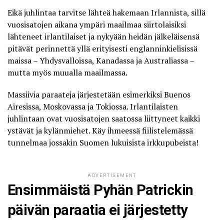
Eikä juhlintaa tarvitse lähteä hakemaan Irlannista, sillä
vuosisatojen aikana ympäri maailmaa siirtolaisiksi
lähteneet irlantilaiset ja nykyään heidän jälkeläisensä
pitävät perinnettä yllä erityisesti englanninkielisissä
maissa – Yhdysvalloissa, Kanadassa ja Australiassa –
mutta myös muualla maailmassa.
Massiivia paraateja järjestetään esimerkiksi Buenos
Airesissa, Moskovassa ja Tokiossa. Irlantilaisten
juhlintaan ovat vuosisatojen saatossa liittyneet kaikki
ystävät ja kylänmiehet. Käy ihmeessä fiilistelemässä
tunnelmaa jossakin Suomen lukuisista irkkupubeista!
ADVERTISEMENT
Ensimmäistä Pyhän Patrickin
päivän paraatia ei järjestetty