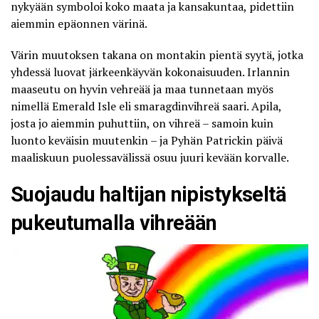
nykyään symboloi koko maata ja kansakuntaa, pidettiin
aiemmin epäonnen värinä.
Värin muutoksen takana on montakin pientä syytä, jotka
yhdessä luovat järkeenkäyvän kokonaisuuden. Irlannin
maaseutu on hyvin vehreää ja maa tunnetaan myös
nimellä Emerald Isle eli smaragdinvihreä saari. Apila,
josta jo aiemmin puhuttiin, on vihreä – samoin kuin
luonto keväisin muutenkin – ja Pyhän Patrickin päivä
maaliskuun puolessavälissä osuu juuri kevään korvalle.
Suojaudu haltijan nipistykseltä
pukeutumalla vihreään