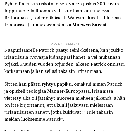
Pyhän Patrickin uskotaan syntyneen joskus 300-luvun
loppupuolella Rooman valtakuntaan kuuluneessa
Britanniassa, todennäköisesti Walesin alueella. Eli ei siis
Irlannissa. Ja nimekseen hän sai
Maewyn Succat
.
ADVERTISEMENT
Naapurisaarelle Patrick päätyi teini-ikäisenä, kun joukko
irlantilaisia ryövääjiä
kidnappasi hänet ja vei mukanaan
orjaksi
. Kuuden vuoden orjuuden jälkeen Patrick onnistui
karkaamaan ja hän seilasi takaisin Britanniaan.
Sitten hän päätti ryhtyä papiksi, omaksui nimen Patrick
ja opiskeli teologiaa Manner-Euroopassa. Irlannissa
vietetty aika oli jättänyt nuoreen mieheen jälkensä ja hän
on itse kirjoittanut, että kuuli jatkuvasti mielessään
”irlantilaisten äänet”, jotka kuiskivat: ”Tule takaisin
meidän luoksemme Patrick”.