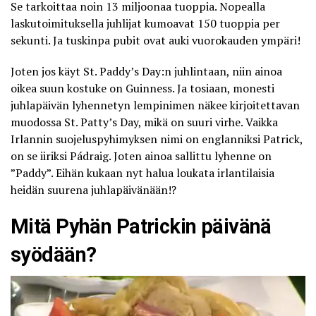
Se tarkoittaa noin 13 miljoonaa tuoppia. Nopealla
laskutoimituksella juhlijat kumoavat 150 tuoppia per
sekunti. Ja tuskinpa pubit ovat auki vuorokauden ympäri!
Joten jos käyt St. Paddy’s Day:n juhlintaan, niin ainoa
oikea suun kostuke on Guinness. Ja tosiaan, monesti
juhlapäivän lyhennetyn lempinimen näkee kirjoitettavan
muodossa St. Patty’s Day, mikä on suuri virhe. Vaikka
Irlannin suojeluspyhimyksen nimi on englanniksi Patrick,
on se iiriksi Pádraig. Joten ainoa sallittu lyhenne on
”Paddy”. Eihän kukaan nyt halua loukata irlantilaisia
heidän suurena juhlapäivänään!?
Mitä Pyhän Patrickin päivänä
syödään?