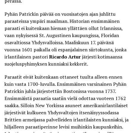
perässä.
Pyhän Patrickin päivää on vuosisatojen ajan juhlittu
paraateissa ympäri maailman. Historian ensimmäinen
paraati ei kuitenkaan hieman yllättäen ollut Irlannissa,
vaan nykyisessä St. Augustinen kaupungissa, Floridan
osavaltiossa Yhdysvalloissa. Maaliskuun 17. päivänä
vuonna 1601 paikalla oli espanjalainen siirtokunta, jonka
irlantilainen pastori
Ricardo Artur
järjesti kotimaansa
suojeluspyhimyksen kunniaksi kekkerit.
Paraatit eivät kuitenkaan ottaneet tuulta alleen ennen
kuin vasta 1700-luvulla. Ensimmäinen varsinainen Pyhän
Patrickin juhla järjestettiin Bostonissa vuonna 1737.
Ensimmäistä paraatia saatiin vielä odottaa vuoteen 1762
saakka. Silloin New Yorkissa asuneet amerikanirlantilaiset
järjestivät kulkueen Yhdysvaltojen itsenäisyyssodassa
Brittien armeijassa palvelleiden irlantilaisten kunniaksi, ja
hiljalleen paraatiperinne levisi muihinkin kaupunkeihin.