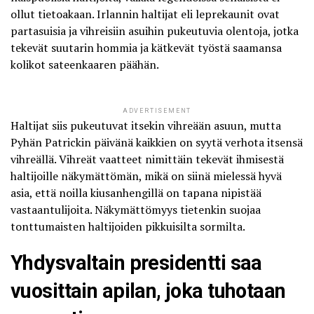
ollut tietoakaan. Irlannin haltijat eli leprekaunit ovat
partasuisia ja vihreisiin asuihin pukeutuvia olentoja, jotka
tekevät suutarin hommia ja kätkevät työstä saamansa
kolikot sateenkaaren päähän.
ADVERTISEMENT
Haltijat siis pukeutuvat itsekin vihreään asuun, mutta
Pyhän Patrickin päivänä kaikkien on syytä verhota itsensä
vihreällä. Vihreät vaatteet nimittäin tekevät ihmisestä
haltijoille näkymättömän, mikä on siinä mielessä hyvä
asia, että noilla kiusanhengillä on tapana nipistää
vastaantulijoita. Näkymättömyys tietenkin suojaa
tonttumaisten haltijoiden pikkuisilta sormilta.
Yhdysvaltain presidentti saa
vuosittain apilan, joka tuhotaan