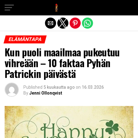
Exit mobile version
ELÄMÄNTAPA
Kun puoli maailmaa pukeutuu
vihreään – 10 faktaa Pyhän
Patrickin päivästä
Published
5 kuukautta ago
on
16.03.2026
By
Jenni Ollonqvist