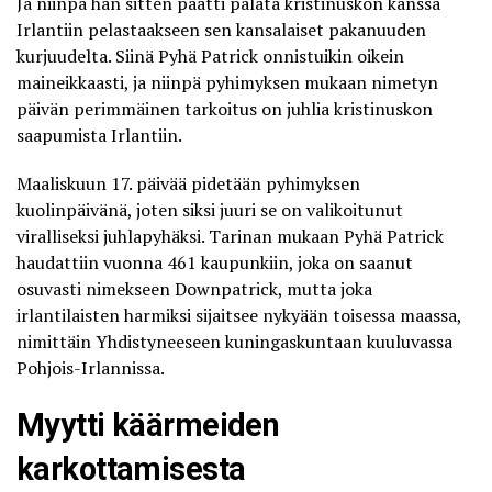
Ja niinpä hän sitten päätti palata kristinuskon kanssa
Irlantiin pelastaakseen sen kansalaiset pakanuuden
kurjuudelta. Siinä Pyhä Patrick onnistuikin oikein
maineikkaasti, ja niinpä pyhimyksen mukaan nimetyn
päivän perimmäinen tarkoitus on juhlia kristinuskon
saapumista Irlantiin.
Maaliskuun 17. päivää pidetään pyhimyksen
kuolinpäivänä, joten siksi juuri se on valikoitunut
viralliseksi juhlapyhäksi. Tarinan mukaan Pyhä Patrick
haudattiin vuonna 461 kaupunkiin, joka on saanut
osuvasti nimekseen Downpatrick, mutta joka
irlantilaisten harmiksi sijaitsee nykyään toisessa maassa,
nimittäin Yhdistyneeseen kuningaskuntaan kuuluvassa
Pohjois-Irlannissa.
Myytti käärmeiden
karkottamisesta