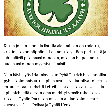
Kuten jo niin monella listalla aiemminkin on todettu,
kristinusko on näppärästi ottanut käyttöön perinteitä ja
juhlapäiviä pakanauskonnoista, mikä on helpottanut
uuden uskonnon myymistä ihmisille.
Näin kävi myös Irlannissa, kun Pyhä Patrick havainnollisti
pyhää kolminaisuutta apilan avulla. Apilat olivat olleet jo
entuudestaan tärkeitä kelteille, jotka uskoivat jokaisella
apilanlehdellä olevan oma merkityksensä: usko, toivo ja
rakkaus. Pyhän Patrickin mukaan apilan kolme lehteä
kuvastivat Isää, Poikaa ja Pyhää Henkeä.