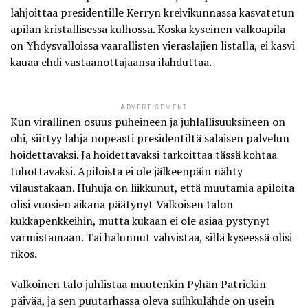
lahjoittaa presidentille Kerryn kreivikunnassa kasvatetun
apilan kristallisessa kulhossa
. Koska kyseinen valkoapila
on Yhdysvalloissa vaarallisten vieraslajien listalla, ei kasvi
kauaa ehdi vastaanottajaansa ilahduttaa.
ADVERTISEMENT
Kun virallinen osuus puheineen ja juhlallisuuksineen on
ohi, siirtyy lahja nopeasti presidentiltä salaisen palvelun
hoidettavaksi. Ja hoidettavaksi tarkoittaa tässä kohtaa
tuhottavaksi. Apiloista ei ole jälkeenpäin nähty
vilaustakaan. Huhuja on liikkunut, että muutamia apiloita
olisi vuosien aikana päätynyt Valkoisen talon
kukkapenkkeihin, mutta kukaan ei ole asiaa pystynyt
varmistamaan. Tai halunnut vahvistaa, sillä kyseessä olisi
rikos.
Valkoinen talo juhlistaa muutenkin Pyhän Patrickin
päivää, ja sen puutarhassa oleva suihkulähde on usein