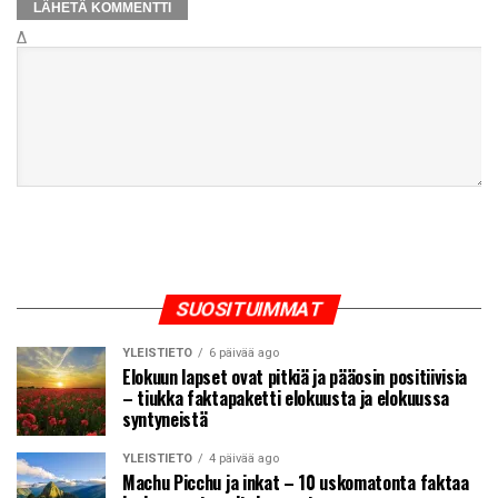
Δ
SUOSITUIMMAT
YLEISTIETO
6 päivää ago
Elokuun lapset ovat pitkiä ja pääosin positiivisia
– tiukka faktapaketti elokuusta ja elokuussa
syntyneistä
YLEISTIETO
4 päivää ago
Machu Picchu ja inkat – 10 uskomatonta faktaa