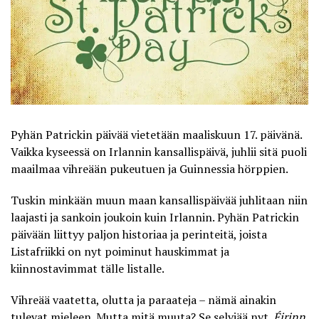
Pyhän Patrickin päivää vietetään maaliskuun 17. päivänä.
Vaikka kyseessä on Irlannin kansallispäivä, juhlii sitä puoli
maailmaa vihreään pukeutuen ja Guinnessia hörppien.
Tuskin minkään muun maan kansallispäivää juhlitaan niin
laajasti ja sankoin joukoin kuin Irlannin. Pyhän Patrickin
päivään liittyy paljon historiaa ja perinteitä, joista
Listafriikki
on nyt poiminut hauskimmat ja
kiinnostavimmat tälle listalle.
Vihreää vaatetta, olutta ja paraateja – nämä ainakin
tulevat mieleen. Mutta mitä muuta? Se selviää nyt.
Éirinn