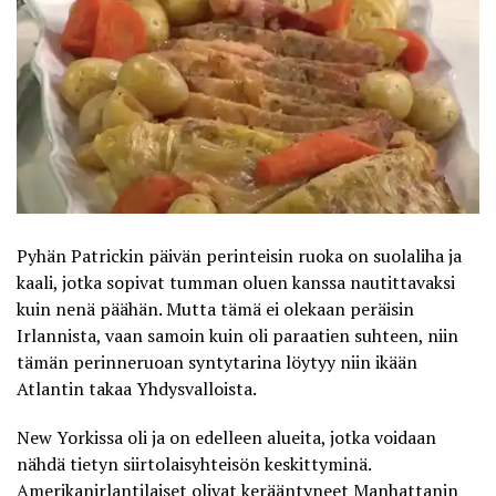
Pyhän Patrickin päivän perinteisin ruoka on suolaliha ja
kaali, jotka sopivat tumman oluen kanssa nautittavaksi
kuin nenä päähän. Mutta tämä ei olekaan peräisin
Irlannista, vaan samoin kuin oli paraatien suhteen, niin
tämän perinneruoan syntytarina löytyy niin ikään
Atlantin takaa Yhdysvalloista.
New Yorkissa oli ja on edelleen alueita, jotka voidaan
nähdä tietyn siirtolaisyhteisön keskittyminä.
Amerikanirlantilaiset olivat kerääntyneet Manhattanin