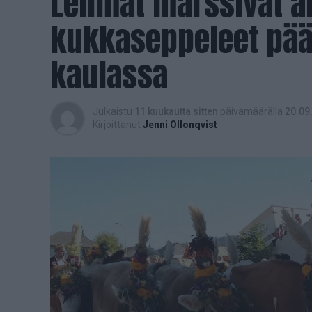
Lehmät marssivat al
kukkaseppeleet pääs
kaulassa
Julkaistu
11 kuukautta sitten
päivämäärällä
20.09
Kirjoittanut
Jenni Ollonqvist