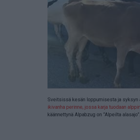
Sveitsissä kesän loppumisesta ja syksyn 
ikivanha perinne, jossa karja tuodaan alppini
käännettynä Alpabzug on ”Alpeilta alasajo”