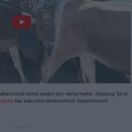
alkamisesta kertoo ainakin yksi varma merkki:
Alpabzug
. Se on
ityiltä
alas laaksoihin talvenviettoon. Kirjaimellisesti
.
MAINOS