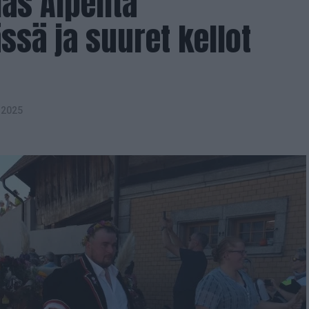
as Alpeilta
sä ja suuret kellot
.2025