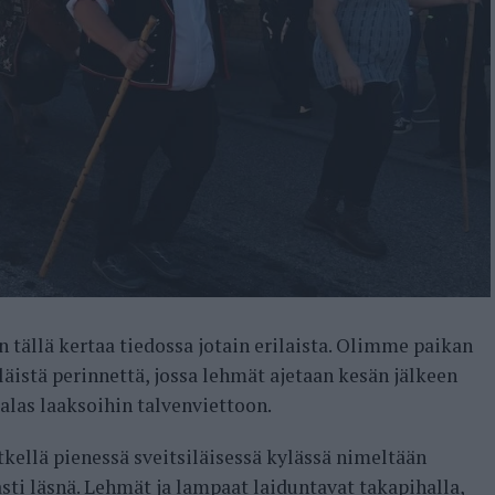
 tällä kertaa tiedossa jotain erilaista. Olimme paikan
äistä perinnettä, jossa lehmät ajetaan kesän jälkeen
 alas laaksoihin talvenviettoon.
etkellä pienessä sveitsiläisessä kylässä nimeltään
ti läsnä. Lehmät ja lampaat laiduntavat takapihalla,