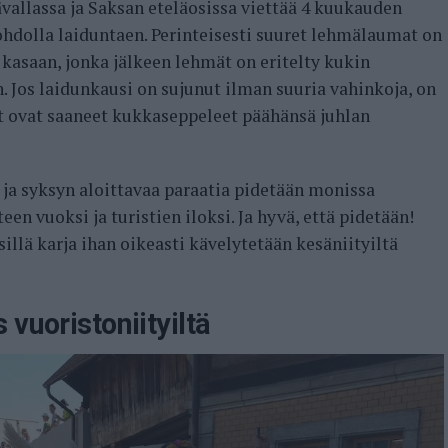
ävallassa ja Saksan eteläosissa viettää 4 kuukauden
hdolla laiduntaen. Perinteisesti suuret lehmälaumat on
ä kasaan, jonka jälkeen lehmät on eritelty kukin
. Jos laidunkausi on sujunut ilman suuria vahinkoja, on
ät ovat saaneet kukkaseppeleet päähänsä juhlan
ja syksyn aloittavaa paraatia pidetään monissa
een vuoksi ja turistien iloksi. Ja hyvä, että pidetään!
sillä karja ihan oikeasti kävelytetään kesäniityiltä
 vuoristoniityiltä