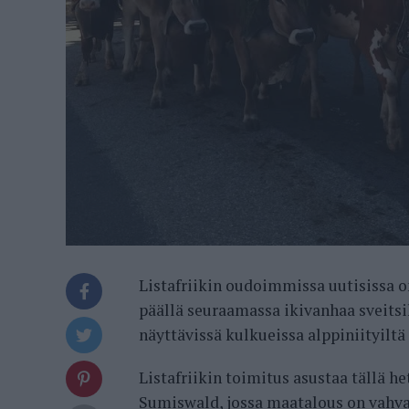
Listafriikin oudoimmissa uutisissa on
päällä seuraamassa ikivanhaa sveitsil
näyttävissä kulkueissa alppiniityiltä
Listafriikin toimitus asustaa tällä h
Sumiswald, jossa maatalous on vahvas