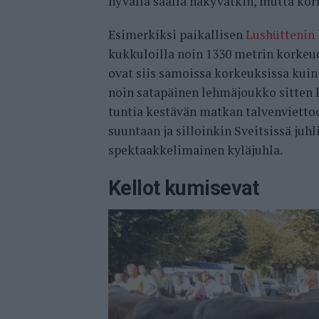
hyvällä säällä näkyvätkin, mutta korke
Esimerkiksi paikallisen
Lushüttenin 
kukkuloilla noin 1330 metrin korkeu
ovat siis samoissa korkeuksissa kuin
noin satapäinen lehmäjoukko sitten k
tuntia kestävän matkan talvenviettoon
suuntaan ja silloinkin Sveitsissä juh
spektaakkelimainen kyläjuhla.
Kellot kumisevat