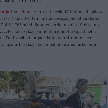
useroja riittää silti.
karjatilan lehmät
viettävät kesän 17 kilometrin päässä
dessa. Nämä Sveitsin mittakaavassa pienet kukkulat
 Halti (1365 m) eli Suomen korkein kohta. Sieltä tuo
ävelee joka syksy paimenten johdolla vajaat neljä
. Toki keväisin taipale kuljetaan sitten toiseen
litaan, mutta syksyn kotiinpaluu on aina tärkeämpi ja