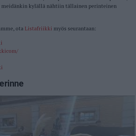
tä meidänkin kylällä nähtiin tällainen perinteinen
samme, ota
Listafriikki
myös seurantaan:
i
ikkicom/
ki
erinne