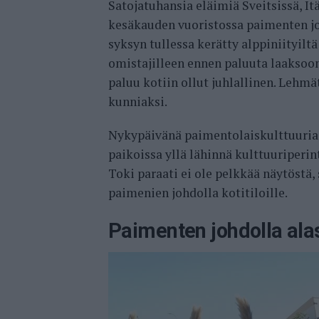
Satojatuhansia eläimiä Sveitsissä, It
kesäkauden vuoristossa paimenten jo
syksyn tullessa kerätty alppiniityilt
omistajilleen ennen paluuta laaksoon
paluu kotiin ollut juhlallinen. Lehm
kunniaksi.
Nykypäivänä paimentolaiskulttuuria 
paikoissa yllä lähinnä kulttuuriperint
Toki paraati ei ole pelkkää näytöstä, 
paimenien johdolla kotitiloille.
Paimenten johdolla alas