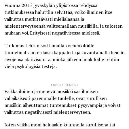
Vuonna 2015 Jyväskylän ylipistossa tehdyssä
tutkimuksessa haluttiin selvittää,
voiko ihminen itse
vaikuttaa merkittävästi mielialaansa ja
mielenterveyteensä valitsemallaan musiikilla
. Ja tulosten
mukaan voi. Erityisesti negatiivisessa mielessä.
Tutkimus tehtiin soittamalla koehenkilöille
tunnelmaltaan erilaisia kappaleita ja kuvantamalla heidän
aivojensa aktiivisuutta, minkä jälkeen henkilöille tehtiin
vielä psykologisia testejä.
ADVERTISEMENT
Vaikka iloinen ja menevä musiikki saa ihmisen
väliaikaisesti paremmalle tuulelle, ovat surullisen
musiikin aiheuttamat tuntemukset pysyvämpiä ja voivat
vaikuttaa negatiivisesti mielenterveyteen.
Joten vaikka moni haluaakin kuunnella surullisena tai