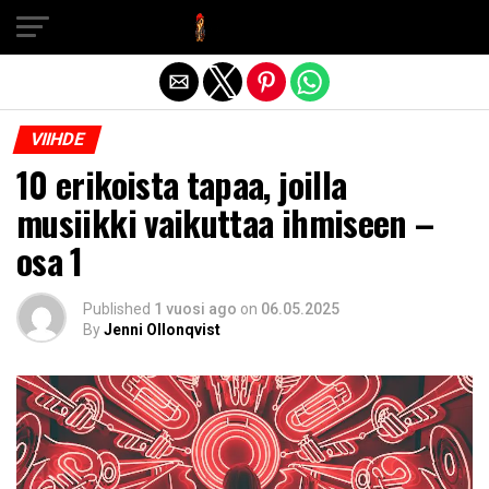
Exit mobile version
VIIHDE
10 erikoista tapaa, joilla
musiikki vaikuttaa ihmiseen –
osa 1
Published
1 vuosi ago
on
06.05.2025
By
Jenni Ollonqvist