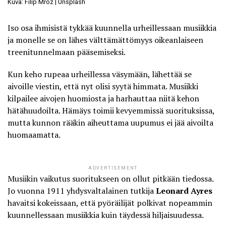
Kuva: Filip Mroz | Unsplash
Iso osa ihmisistä tykkää kuunnella urheillessaan musiikkia
ja monelle se on lähes välttämättömyys oikeanlaiseen
treenitunnelmaan pääsemiseksi.
Kun keho rupeaa urheillessa väsymään, lähettää se
aivoille viestin, että nyt olisi syytä himmata. Musiikki
kilpailee aivojen huomiosta ja harhauttaa niitä kehon
hätähuudoilta. Hämäys toimii kevyemmissä suorituksissa,
mutta kunnon rääkin aiheuttama uupumus ei jää aivoilta
huomaamatta.
ADVERTISEMENT
Musiikin vaikutus suoritukseen on ollut pitkään tiedossa.
Jo vuonna 1911 yhdysvaltalainen tutkija
Leonard Ayres
havaitsi kokeissaan, että pyöräilijät polkivat nopeammin
kuunnellessaan musiikkia kuin täydessä hiljaisuudessa.