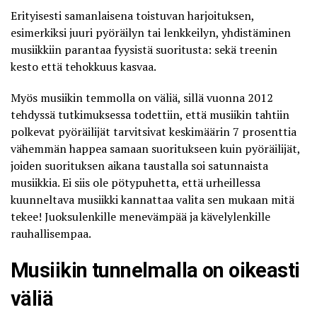
Erityisesti samanlaisena toistuvan harjoituksen,
esimerkiksi juuri pyöräilyn tai lenkkeilyn, yhdistäminen
musiikkiin parantaa fyysistä suoritusta: sekä treenin
kesto että tehokkuus kasvaa.
Myös musiikin temmolla on väliä, sillä
vuonna 2012
tehdyssä tutkimuksessa
todettiin, että musiikin tahtiin
polkevat pyöräilijät tarvitsivat keskimäärin 7 prosenttia
vähemmän happea samaan suoritukseen kuin pyöräilijät,
joiden suorituksen aikana taustalla soi satunnaista
musiikkia. Ei siis ole pötypuhetta, että urheillessa
kuunneltava musiikki kannattaa valita sen mukaan mitä
tekee! Juoksulenkille menevämpää ja kävelylenkille
rauhallisempaa.
Musiikin tunnelmalla on oikeasti
väliä