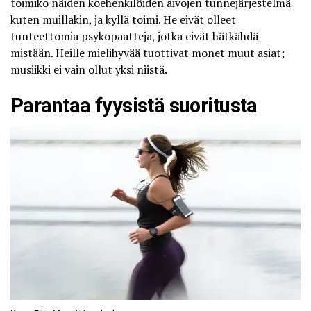
toimiko näiden koehenkilöiden aivojen tunnejärjestelmä
kuten muillakin, ja kyllä toimi. He eivät olleet
tunteettomia psykopaatteja, jotka eivät hätkähdä
mistään. Heille mielihyvää tuottivat monet muut asiat;
musiikki ei vain ollut yksi niistä.
Parantaa fyysistä suoritusta