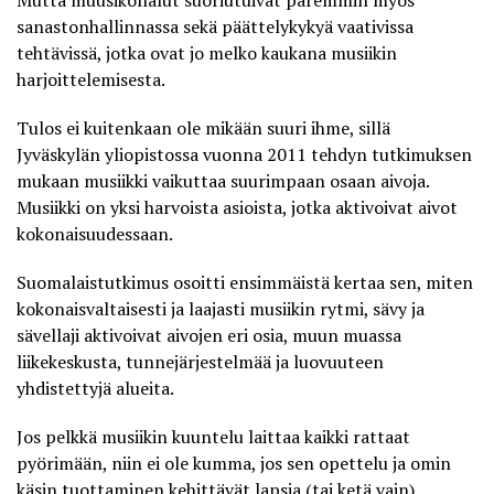
sanastonhallinnassa sekä päättelykykyä vaativissa
tehtävissä, jotka ovat jo melko kaukana musiikin
harjoittelemisesta.
Tulos ei kuitenkaan ole mikään suuri ihme, sillä
Jyväskylän yliopistossa vuonna 2011 tehdyn
tutkimuksen
mukaan musiikki vaikuttaa suurimpaan osaan aivoja
.
Musiikki on yksi harvoista asioista, jotka aktivoivat aivot
kokonaisuudessaan.
Suomalaistutkimus osoitti ensimmäistä kertaa sen, miten
kokonaisvaltaisesti ja laajasti musiikin rytmi, sävy ja
sävellaji aktivoivat aivojen eri osia, muun muassa
liikekeskusta, tunnejärjestelmää ja luovuuteen
yhdistettyjä alueita.
Jos pelkkä musiikin kuuntelu laittaa kaikki rattaat
pyörimään, niin ei ole kumma, jos sen opettelu ja omin
käsin tuottaminen kehittävät lapsia (tai ketä vain)