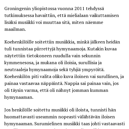
Groningenin yliopistossa
vuonna 2011 tehdyssä
tutkimuksessa
havaittiin, että mielialaan vaikuttamisen
lisäksi musiikki voi muuttaa sitä, miten näemme
maailman.
Koehenkilöille soitettiin musiikkia, minkä jälkeen heidän
tuli tunnistaa piirrettyjä hymynaamoja. Kutakin kuvaa
näytettiin tietokoneen ruudulla vain sekunnin
kymmenesosa, ja mukana oli iloisia, surullisia ja
neutraaleja hymynaamoja sekä tyhjiä ympyröitä.
Koehenkilön piti valita oliko kuva iloinen vai surullinen, ja
painaa vastaavaa näppäintä. Nappia sai painaa vain, jos
oli täysin varma, että oli nähnyt jomman kumman
hymynaaman.
Jos henkilölle soitettu musiikki oli iloista, tunnisti hän
huomattavasti useammin nopeasti välähtävän iloisen
hymynaaman. Surumielinen musiikki taas johti vastaavasti