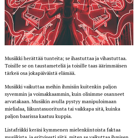
Musiikki herättää tunteita; se ihastuttaa ja vihastuttaa.
Toisille se on taustameteliä ja toisille taas äärimmäisen
tärkeä osa jokapäiväistä elämää.
Musiikki vaikuttaa meihin ihmisiin kuitenkin paljon
syvemmin ja voimakkaammin, kuin olisimme osanneet
arvatakaan. Musiikin avulla pystyy manipuloimaan
mielialaa, liikuntasuoritusta tai vaikkapa sitä, kuinka
paljon baarissa kaatuu kuppia.
Listafriikki
keräsi kymmenen mielenkiintoista faktaa
musiikista, ja erityisesti siitä, miten se vaikuttaa ihmisen