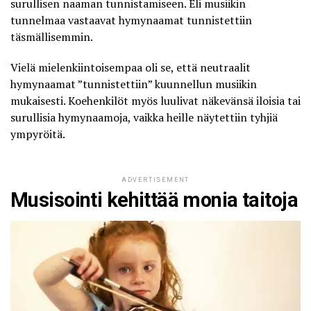
surullisen naaman tunnistamiseen. Eli musiikin
tunnelmaa vastaavat hymynaamat tunnistettiin
täsmällisemmin.
Vielä mielenkiintoisempaa oli se, että neutraalit
hymynaamat ”tunnistettiin” kuunnellun musiikin
mukaisesti. Koehenkilöt myös luulivat näkevänsä iloisia tai
surullisia hymynaamoja, vaikka heille näytettiin tyhjiä
ympyröitä.
ADVERTISEMENT
Musisointi kehittää monia taitoja