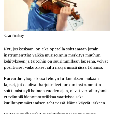
Kuva: Pixabay
Nyt, jos koskaan, on aika opetella soittamaan jotain
instrumenttia! Vaikka musisoinnin merkitys muuhun
kehitykseen ja taitoihin on suurimmillaan lapsena, voivat
posiitiviset vaikutukset silti näkyä missä iässä tahansa.
Harvardin yliopistossa tehdyn
tutkimuksen
mukaan
lapset, jotka olivat harjoitelleet jonkun instrumentin
soittamista yli kolmen vuoden ajan, olivat vertailuryhmää
etevämpiä hienomotoriikkaa vaativissa sekä
kuullunymmärtämisen tehtävissä. Nämä käyvät järkeen.
Mutta muusikonalut suoriutuivat paremmin myös