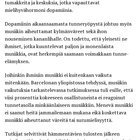
tumakkeita ja keskuksia, jotka vapauttavat
mielihyvähormoni dopamiinia.
Dopamiinin aikaansaamasta tunneryöpystä johtuu myös
musiikin aiheuttamat kylmänväreet sekä ihon
nouseminen kananlihalle. On todettu, että yleisesti ne
ihmiset, jotka kuuntelevat paljon ja monenlaista
musiikkia, ovat herkempiä saamaan voimakkaan tunne-
elämyksen.
Joihinkin ihmisiin musiikki ei kuitenkaan vaikuta
mitenkään. Barcelonan yliopistossa tehdyssä, musiikin
vaikutuksia tarkastelevassa
tutkimuksessa
tuli esille, että
viisi prosenttia kokeeseen osallistuneista ei reagoinut
tunnetasolla minkäänlaiseen musiikkiin. Menevä musiikki
ei saanut heitä jammailemaan mukana eikä koskettava
musiikki aiheuttanut väreitä tai surumielisyyttä.
Tutkijat selvittivät hämmentävien tulosten jälkeen