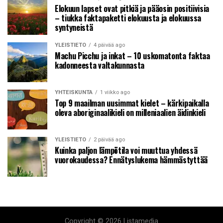
Elokuun lapset ovat pitkiä ja pääosin positiivisia
– tiukka faktapaketti elokuusta ja elokuussa
syntyneistä
YLEISTIETO
4 päivää ago
Machu Picchu ja inkat – 10 uskomatonta faktaa
kadonneesta valtakunnasta
YHTEISKUNTA
1 viikko ago
Top 9 maailman uusimmat kielet – kärkipaikalla
oleva aboriginaalikieli on milleniaalien äidinkieli
YLEISTIETO
2 päivää ago
Kuinka paljon lämpötila voi muuttua yhdessä
vuorokaudessa? Ennätyslukema hämmästyttää
Copyright © 2026 Listamedia