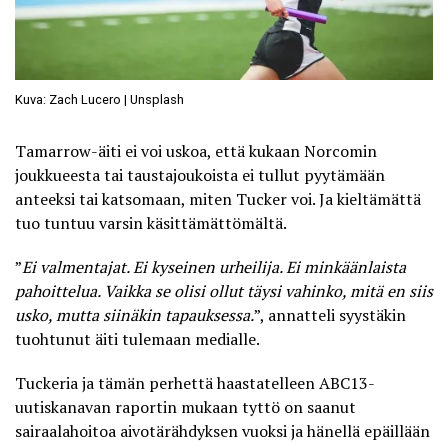
Kuva: Zach Lucero | Unsplash
Tamarrow-äiti ei voi uskoa, että kukaan Norcomin
joukkueesta tai taustajoukoista ei tullut pyytämään
anteeksi tai katsomaan, miten Tucker voi. Ja kieltämättä
tuo tuntuu varsin käsittämättömältä.
”
Ei valmentajat. Ei kyseinen urheilija. Ei minkäänlaista
pahoittelua. Vaikka se olisi ollut täysi vahinko, mitä en siis
usko, mutta siinäkin tapauksessa.
”, annatteli syystäkin
tuohtunut äiti tulemaan medialle.
Tuckeria ja tämän perhettä haastatelleen ABC13-
uutiskanavan raportin mukaan tyttö on saanut
sairaalahoitoa aivotärähdyksen vuoksi ja hänellä epäillään