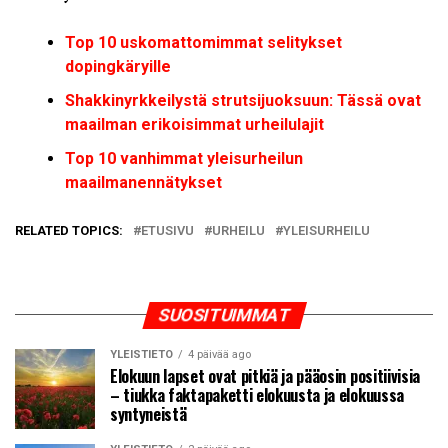
Top 10 uskomattomimmat selitykset
dopingkäryille
Shakkinyrkkeilystä strutsijuoksuun: Tässä ovat
maailman erikoisimmat urheilulajit
Top 10 vanhimmat yleisurheilun
maailmanennätykset
RELATED TOPICS:
ETUSIVU
URHEILU
YLEISURHEILU
SUOSITUIMMAT
YLEISTIETO
4 päivää ago
Elokuun lapset ovat pitkiä ja pääosin positiivisia
– tiukka faktapaketti elokuusta ja elokuussa
syntyneistä