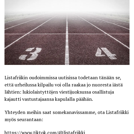
Listafriikin oudoimmissa uutisissa todetaan tänään se,
että urheilussa kilpailu voi olla raakaa jo nuoresta iästä
lähtien: lukiolaistyttöjen viestijuoksussa osallistuja
kajautti vastustajaansa kapulalla päähän.
Yhteyden meihin saat somekanavissamme, ota
Listafriikki
myös seurantaan:
https://www.tiktok.com/@listafriikki