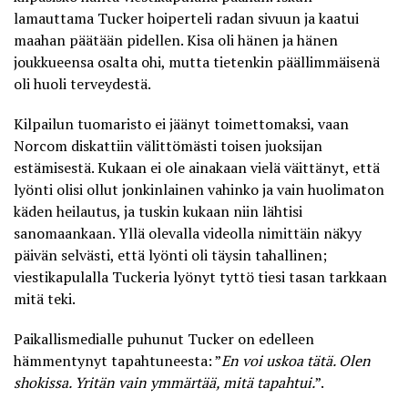
lamauttama Tucker hoiperteli radan sivuun ja kaatui
maahan päätään pidellen. Kisa oli hänen ja hänen
joukkueensa osalta ohi, mutta tietenkin päällimmäisenä
oli huoli terveydestä.
Kilpailun tuomaristo ei jäänyt toimettomaksi, vaan
Norcom diskattiin välittömästi toisen juoksijan
estämisestä. Kukaan ei ole ainakaan vielä väittänyt, että
lyönti olisi ollut jonkinlainen vahinko ja vain huolimaton
käden heilautus, ja tuskin kukaan niin lähtisi
sanomaankaan. Yllä olevalla videolla nimittäin näkyy
päivän selvästi, että lyönti oli täysin tahallinen;
viestikapulalla Tuckeria lyönyt tyttö tiesi tasan tarkkaan
mitä teki.
Paikallismedialle puhunut Tucker on edelleen
hämmentynyt tapahtuneesta: ”
En voi uskoa tätä. Olen
shokissa. Yritän vain ymmärtää, mitä tapahtui.
”.