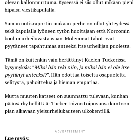
olevan kallonmurtuma. Kyseessä ei siis ollut mikään pieni
hipaisu viestikapulalla.
Saman uutisraportin mukaan perhe on ollut yhteydessä
sekä kapulalla lyöneen tytön huoltajaan että Norcomin
koulun urheiluvastaavaan. Molemmat tahot ovat
pyytäneet tapahtumaa anteeksi itse urheilijan puolesta.
Tämä on kuitenkin vain herättänyt Kaelen Tuckerissa
kysymyksiä: ”
Miksi hän teki niin, ja miksi hän ei ole itse
pyytänyt anteeksi?
”. Hän odottaa toiselta osapuolelta
selitystä, pahoittelua ja hieman empatiaa.
Mutta muuten katseet on suunnattu tulevaan, kunhan
päänsärky hellittää: Tucker toivoo toipuvansa kuntoon
pian alkavaan yleisurheilukauteen ulkokentillä.
ADVERTISEMENT
Lue myös: