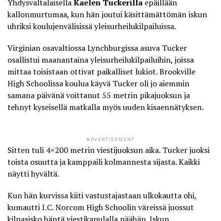
Yhdysvaltalaisella
Kaelen Tuckerilla
epäillään
kallonmurtumaa, kun hän joutui käsittämättömän iskun
uhriksi koulujenvälisissä yleisurheilukilpailuissa.
Virginian osavaltiossa Lynchburgissa asuva Tucker
osallistui maanantaina yleisurheilukilpailuihin, joissa
mittaa toisistaan ottivat paikalliset lukiot. Brookville
High Schoolissa koulua käyvä Tucker oli jo aiemmin
samana päivänä voittanut 55 metrin pikajuoksun ja
tehnyt kyseisellä matkalla myös uuden kisaennätyksen.
ADVERTISEMENT
Sitten tuli 4×200 metrin viestijuoksun aika. Tucker juoksi
toista osuutta ja kamppaili kolmannesta sijasta. Kaikki
näytti hyvältä.
Kun hän kurvissa kiiti vastustajastaan ulkokautta ohi,
kumautti I.C. Norcom High Schoolin väreissä juossut
kilpasisko häntä viestikapulalla päähän
. Iskun