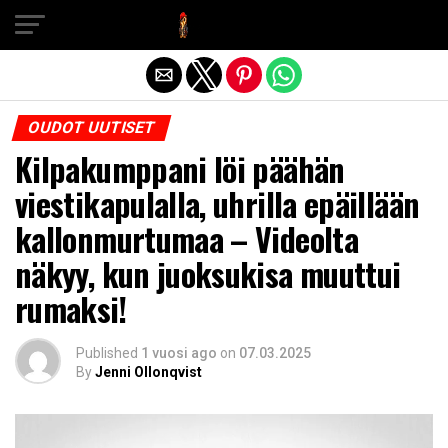
Exit mobile version
OUDOT UUTISET
Kilpakumppani löi päähän
viestikapulalla, uhrilla epäillään
kallonmurtumaa – Videolta
näkyy, kun juoksukisa muuttui
rumaksi!
Published
1 vuosi ago
on
07.03.2025
By
Jenni Ollonqvist