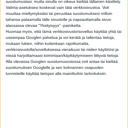
suostumustasi, mutta sinulla on oikeus kieltää tällainen käsittely.
Valinta-asetuksesi koskevat vain tätä verkkosivustoa. Voit
muuttaa mieltymyksiäsi tai peruuttaa suostumuksesi milloin
ELÄMÄNTAPA
2 vuotta sitten
Pallo ei todellakaan ole vain pyöreä! Erikoisia
tahansa palaamalla tälle sivustolle ja napsauttamalla sivun
faktoja eri urheilulajien palloista
alaosassa olevaa "Yksityisyys" -painiketta.
Huomaa myös, että tämä verkkosivusto/sovellus käyttää yhtä tai
useampaa Googlen palvelua ja voi kerätä ja tallentaa tietoja,
ELÄMÄNTAPA
3 vuotta sitten
mukaan lukien, niihin kuitenkaan rajoittumatta,
Vasikanlihasta salamaniskuihin ja intiimiin
verkkosivustolla/sovelluksessa vierailuusi tai niiden käyttöösi ja
kanssakäymiseen – 10 naurettavaa selitystä
niissä harjoittamaasi toimintaan/käyttäytymiseen liittyviä tietoja.
dopingkäryille
Alla olevassa Googlen suostumusosiossa voit antaa tai kieltää
suostumuksen Googlelle ja sen kolmannen osapuolen
ELÄMÄNTAPA
4 vuotta sitten
Top 10 vanhimmat yleisurheilun
tunnisteille käyttää tietojasi alla mainittuihin tarkoituksiin.
maailmanennätykset – tullaanko näitä koskaan
rikkomaan?