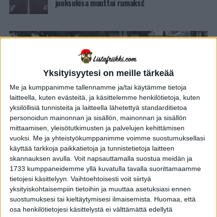
juoksukisa muuttui rumaksi!
Yksityisyytesi on meille tärkeää
Me ja kumppanimme tallennamme ja/tai käytämme tietoja
laitteella, kuten evästeitä, ja käsittelemme henkilötietoja, kuten
yksilöllisiä tunnisteita ja laitteella lähetettyä standarditietoa
personoidun mainonnan ja sisällön, mainonnan ja sisällön
mittaamisen, yleisötutkimusten ja palvelujen kehittämisen
vuoksi.
Me ja yhteistyökumppanimme voimme suostumuksellasi
käyttää tarkkoja paikkatietoja ja tunnistetietoja laitteen
skannauksen avulla. Voit napsauttamalla suostua meidän ja
ELÄMÄNTAPA
2 vuotta sitten
1733 kumppaneidemme yllä kuvatulla tavalla suorittamaamme
Miten tarkkaa yleisurheilun
tietojesi käsittelyyn. Vaihtoehtoisesti voit siirtyä
heittolajien mittaus on? Tulos
yksityiskohtaisempiin tietoihin ja muuttaa asetuksiasi ennen
riippuu sekä tarkasta laserista että
suostumuksesi tai kieltäytymisesi ilmaisemista.
Huomaa, että
osa henkilötietojesi käsittelystä ei välttämättä edellytä
erehtyväisestä ihmissilmästä