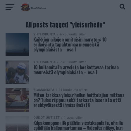
All posts tagged "yleisurheilu"
YHTEISKUNTA
6 kuukautta sitten
Kaikkien aikojen omituisin maraton: 10
erikoisinta tapahtumaa menneistä
olympialaisista – osa 1
YHTEISKUNTA
7 kuukautta sitten
10 kultamitalin arvoista koskettavaa tarinaa
menneistä olympialaisista – osa 1
ELÄMÄNTAPA
11 kuukautta sitten
Miten tarkkaa yleisurheilun heittolajien mittaus
on? Tulos riippuu sekä tarkasta laserista että
erehtyväisestä ihmissilmästä
OUDOT UUTISET
1 vuosi sitten
Kilpakumppani löi päähän viestikapulalla, uhrilla
epäillään kallonmurtumaa – Videolta näkyy, kun