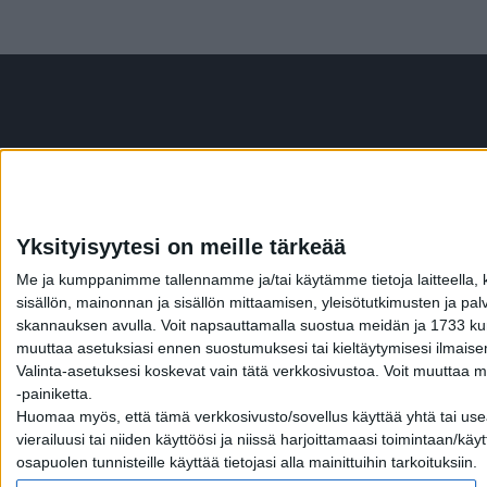
Yksityisyytesi on meille tärkeää
Me ja kumppanimme tallennamme ja/tai käytämme tietoja laitteella, kute
sisällön, mainonnan ja sisällön mittaamisen, yleisötutkimusten ja pal
skannauksen avulla. Voit napsauttamalla suostua meidän ja 1733 kumpp
muuttaa asetuksiasi ennen suostumuksesi tai kieltäytymisesi ilmaise
Valinta-asetuksesi koskevat vain tätä verkkosivustoa. Voit muuttaa m
-painiketta.
Huomaa myös, että tämä verkkosivusto/sovellus käyttää yhtä tai useam
MIKÄ LISTAFRIIKK
vierailuusi tai niiden käyttöösi ja niissä harjoittamaasi toimintaan/
osapuolen tunnisteille käyttää tietojasi alla mainittuihin tarkoituksiin.