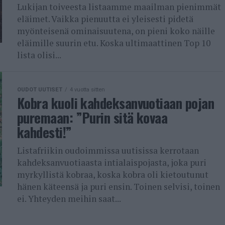
Lukijan toiveesta listaamme maailman pienimmät
eläimet. Vaikka pienuutta ei yleisesti pidetä
myönteisenä ominaisuutena, on pieni koko näille
eläimille suurin etu. Koska ultimaattinen Top 10
lista olisi...
OUDOT UUTISET
4 vuotta sitten
Kobra kuoli kahdeksanvuotiaan pojan
puremaan: ”Purin sitä kovaa
kahdesti!”
Listafriikin oudoimmissa uutisissa kerrotaan
kahdeksanvuotiaasta intialaispojasta, joka puri
myrkyllistä kobraa, koska kobra oli kietoutunut
hänen käteensä ja puri ensin. Toinen selvisi, toinen
ei. Yhteyden meihin saat...