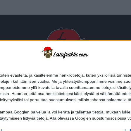
n evästeitä, ja käsittelemme henkilötietoja, kuten yksilöllisiä tunniste
velujen kehittämisen vuoksi.
Me ja yhteistyökumppanimme voimme suostumu
aneidemme yllä kuvatulla tavalla suorittamaamme tietojesi käsittelyyn. V
mista.
Huomaa, että osa henkilötietojesi käsittelystä ei välttämättä edell
ieltymyksiäsi tai peruuttaa suostumuksesi milloin tahansa palaamalla täl
paa Googlen palvelua ja voi kerätä ja tallentaa tietoja, mukaan lukien,
I?
HALUATKO MAINOSTAJAKSI LISTAFRIIKKIIN?
TIETOSUOJA JA EVÄSTEET
käyttäytymiseen liittyviä tietoja. Alla olevassa Googlen suostumusosiossa