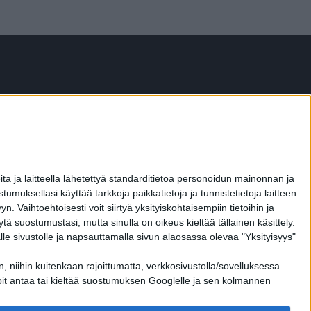
ita ja laitteella lähetettyä standarditietoa personoidun mainonnan ja
ksellasi käyttää tarkkoja paikkatietoja ja tunnistetietoja laitteen
aihtoehtoisesti voit siirtyä yksityiskohtaisempiin tietoihin ja
ytä suostumustasi, mutta sinulla on oikeus kieltää tällainen käsittely.
le sivustolle ja napsauttamalla sivun alaosassa olevaa "Yksityisyys"
 niihin kuitenkaan rajoittumatta, verkkosivustolla/sovelluksessa
OTA YHTEYTTÄ
 voit antaa tai kieltää suostumuksen Googlelle ja sen kolmannen