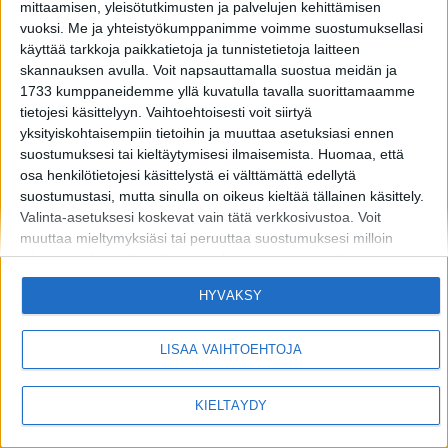
mittaamisen, yleisötutkimusten ja palvelujen kehittämisen
vuoksi.
Me ja yhteistyökumppanimme voimme suostumuksellasi
käyttää tarkkoja paikkatietoja ja tunnistetietoja laitteen
skannauksen avulla. Voit napsauttamalla suostua meidän ja
1733 kumppaneidemme yllä kuvatulla tavalla suorittamaamme
tietojesi käsittelyyn. Vaihtoehtoisesti voit siirtyä
yksityiskohtaisempiin tietoihin ja muuttaa asetuksiasi ennen
MIKÄ LISTAFRIIKKI?
HALUATKO MAINOSTAJAKSI LISTAFRIIKKIIN?
suostumuksesi tai kieltäytymisesi ilmaisemista.
Huomaa, että
osa henkilötietojesi käsittelystä ei välttämättä edellytä
TIETOSUOJA JA EVÄSTEET
OTA YHTEYTTÄ
suostumustasi, mutta sinulla on oikeus kieltää tällainen käsittely.
Valinta-asetuksesi koskevat vain tätä verkkosivustoa. Voit
muuttaa mieltymyksiäsi tai peruuttaa suostumuksesi milloin
Copyright © 2026 Listamedia
tahansa palaamalla tälle sivustolle ja napsauttamalla sivun
alaosassa olevaa "Yksityisyys" -painiketta.
HYVÄKSY
Huomaa myös, että tämä verkkosivusto/sovellus käyttää yhtä tai
useampaa Googlen palvelua ja voi kerätä ja tallentaa tietoja,
mukaan lukien, niihin kuitenkaan rajoittumatta,
LISÄÄ VAIHTOEHTOJA
verkkosivustolla/sovelluksessa vierailuusi tai niiden käyttöösi ja
niissä harjoittamaasi toimintaan/käyttäytymiseen liittyviä tietoja.
KIELTÄYDY
Alla olevassa Googlen suostumusosiossa voit antaa tai kieltää
suostumuksen Googlelle ja sen kolmannen osapuolen
tunnisteille käyttää tietojasi alla mainittuihin tarkoituksiin.