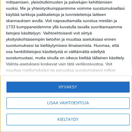
mittaamisen, yleisötutkimusten ja palvelujen kehittämisen
vuoksi.
Me ja yhteistyökumppanimme voimme suostumuksellasi
käyttää tarkkoja paikkatietoja ja tunnistetietoja laitteen
skannauksen avulla. Voit napsauttamalla suostua meidän ja
1733 kumppaneidemme yllä kuvatulla tavalla suorittamaamme
tietojesi käsittelyyn. Vaihtoehtoisesti voit siirtyä
yksityiskohtaisempiin tietoihin ja muuttaa asetuksiasi ennen
suostumuksesi tai kieltäytymisesi ilmaisemista.
Huomaa, että
osa henkilötietojesi käsittelystä ei välttämättä edellytä
suostumustasi, mutta sinulla on oikeus kieltää tällainen käsittely.
Valinta-asetuksesi koskevat vain tätä verkkosivustoa. Voit
muuttaa mieltymyksiäsi tai peruuttaa suostumuksesi milloin
MIKÄ LISTAFRIIKKI?
HALUATKO MAINOSTAJAKSI LISTAFRIIKKIIN?
tahansa palaamalla tälle sivustolle ja napsauttamalla sivun
TIETOSUOJA JA EVÄSTEET
OTA YHTEYTTÄ
alaosassa olevaa "Yksityisyys" -painiketta.
HYVÄKSY
Huomaa myös, että tämä verkkosivusto/sovellus käyttää yhtä tai
useampaa Googlen palvelua ja voi kerätä ja tallentaa tietoja,
mukaan lukien, niihin kuitenkaan rajoittumatta,
LISÄÄ VAIHTOEHTOJA
Copyright © 2026 Listamedia
verkkosivustolla/sovelluksessa vierailuusi tai niiden käyttöösi ja
niissä harjoittamaasi toimintaan/käyttäytymiseen liittyviä tietoja.
KIELTÄYDY
Alla olevassa Googlen suostumusosiossa voit antaa tai kieltää
suostumuksen Googlelle ja sen kolmannen osapuolen
tunnisteille käyttää tietojasi alla mainittuihin tarkoituksiin.