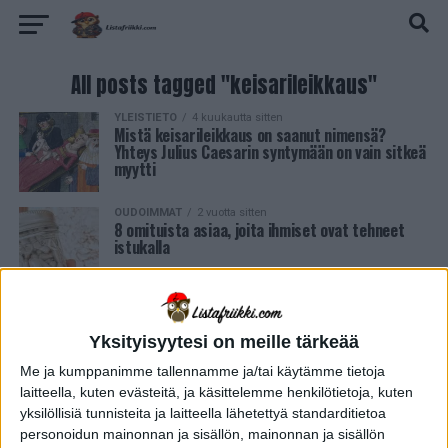
All posts tagged "keisarileikkaus"
YLEISTIETO
4 kuukautta sitten
Mistä keisarileikkaus on saanut nimensä?
Yhteys Julius Caesarin syntymään on vain sitkeä
myytti
OUDOIMMAT
2 vuotta sitten
8 omituista asiaa, joita ihmiset ovat tehneet
istukalla
Yksityisyytesi on meille tärkeää
Me ja kumppanimme tallennamme ja/tai käytämme tietoja
laitteella, kuten evästeitä, ja käsittelemme henkilötietoja, kuten
yksilöllisiä tunnisteita ja laitteella lähetettyä standarditietoa
personoidun mainonnan ja sisällön, mainonnan ja sisällön