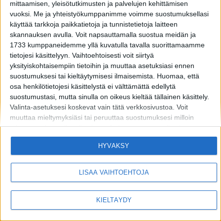
mittaamisen, yleisötutkimusten ja palvelujen kehittämisen
vuoksi.
Me ja yhteistyökumppanimme voimme suostumuksellasi
käyttää tarkkoja paikkatietoja ja tunnistetietoja laitteen
skannauksen avulla. Voit napsauttamalla suostua meidän ja
1733 kumppaneidemme yllä kuvatulla tavalla suorittamaamme
tietojesi käsittelyyn. Vaihtoehtoisesti voit siirtyä
yksityiskohtaisempiin tietoihin ja muuttaa asetuksiasi ennen
MIKÄ LISTAFRIIKKI?
HALUATKO MAINOSTAJAKSI LISTAFRIIKKIIN?
suostumuksesi tai kieltäytymisesi ilmaisemista.
Huomaa, että
osa henkilötietojesi käsittelystä ei välttämättä edellytä
TIETOSUOJA JA EVÄSTEET
OTA YHTEYTTÄ
suostumustasi, mutta sinulla on oikeus kieltää tällainen käsittely.
Valinta-asetuksesi koskevat vain tätä verkkosivustoa. Voit
muuttaa mieltymyksiäsi tai peruuttaa suostumuksesi milloin
Copyright © 2026 Listamedia
tahansa palaamalla tälle sivustolle ja napsauttamalla sivun
alaosassa olevaa "Yksityisyys" -painiketta.
HYVÄKSY
Huomaa myös, että tämä verkkosivusto/sovellus käyttää yhtä tai
useampaa Googlen palvelua ja voi kerätä ja tallentaa tietoja,
mukaan lukien, niihin kuitenkaan rajoittumatta,
LISÄÄ VAIHTOEHTOJA
verkkosivustolla/sovelluksessa vierailuusi tai niiden käyttöösi ja
niissä harjoittamaasi toimintaan/käyttäytymiseen liittyviä tietoja.
KIELTÄYDY
Alla olevassa Googlen suostumusosiossa voit antaa tai kieltää
suostumuksen Googlelle ja sen kolmannen osapuolen
tunnisteille käyttää tietojasi alla mainittuihin tarkoituksiin.