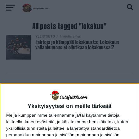
All posts tagged "lokakuu"
YLEISTIETO
4 vuotta sitten
Faktoja ja hömppää lokakuusta: Lokakuun
vallankumous ei ollutkaan lokakuussa!?
Yksityisyytesi on meille tärkeää
Me ja kumppanimme tallennamme ja/tai käytämme tietoja
laitteella, kuten evästeitä, ja käsittelemme henkilötietoja, kuten
yksilöllisiä tunnisteita ja laitteella lähetettyä standarditietoa
personoidun mainonnan ja sisällön, mainonnan ja sisällön