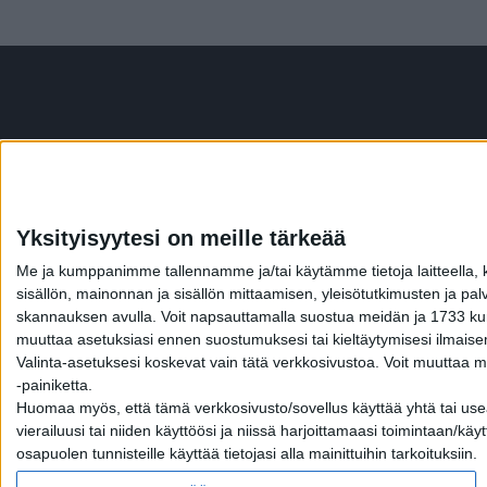
Yksityisyytesi on meille tärkeää
Me ja kumppanimme tallennamme ja/tai käytämme tietoja laitteella, kute
sisällön, mainonnan ja sisällön mittaamisen, yleisötutkimusten ja pal
skannauksen avulla. Voit napsauttamalla suostua meidän ja 1733 kumpp
muuttaa asetuksiasi ennen suostumuksesi tai kieltäytymisesi ilmaise
Valinta-asetuksesi koskevat vain tätä verkkosivustoa. Voit muuttaa m
-painiketta.
Huomaa myös, että tämä verkkosivusto/sovellus käyttää yhtä tai useam
MIKÄ LISTAFRIIKK
vierailuusi tai niiden käyttöösi ja niissä harjoittamaasi toimintaan/
osapuolen tunnisteille käyttää tietojasi alla mainittuihin tarkoituksiin.