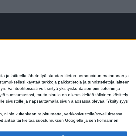
ita ja laitteella lähetettyä standarditietoa personoidun mainonnan ja
ksellasi käyttää tarkkoja paikkatietoja ja tunnistetietoja laitteen
aihtoehtoisesti voit siirtyä yksityiskohtaisempiin tietoihin ja
ytä suostumustasi, mutta sinulla on oikeus kieltää tällainen käsittely.
le sivustolle ja napsauttamalla sivun alaosassa olevaa "Yksityisyys"
 niihin kuitenkaan rajoittumatta, verkkosivustolla/sovelluksessa
OTA YHTEYTTÄ
 voit antaa tai kieltää suostumuksen Googlelle ja sen kolmannen