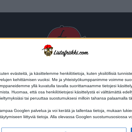
n evästeitä, ja käsittelemme henkilötietoja, kuten yksilöllisiä tunniste
velujen kehittämisen vuoksi.
Me ja yhteistyökumppanimme voimme suostumu
aneidemme yllä kuvatulla tavalla suorittamaamme tietojesi käsittelyyn. V
mista.
Huomaa, että osa henkilötietojesi käsittelystä ei välttämättä edell
ieltymyksiäsi tai peruuttaa suostumuksesi milloin tahansa palaamalla täl
paa Googlen palvelua ja voi kerätä ja tallentaa tietoja, mukaan lukien,
I?
HALUATKO MAINOSTAJAKSI LISTAFRIIKKIIN?
TIETOSUOJA JA EVÄSTEET
käyttäytymiseen liittyviä tietoja. Alla olevassa Googlen suostumusosiossa