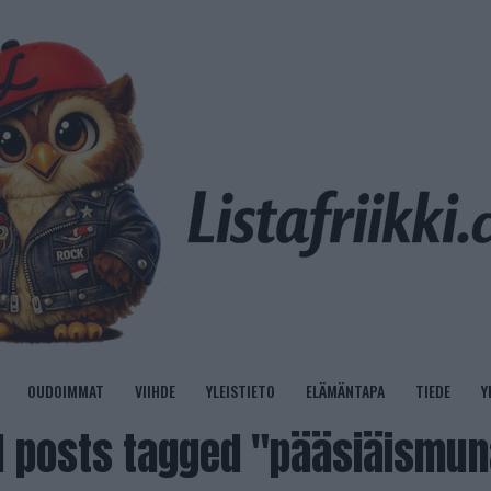
OUDOIMMAT
VIIHDE
YLEISTIETO
ELÄMÄNTAPA
TIEDE
Y
l posts tagged "pääsiäismu