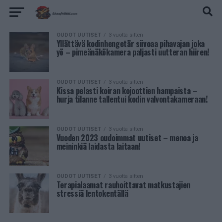
OUDOT UUTISET
3 vuotta sitten
Yllättävä kodinhengetär siivoaa pihavajan joka
yö – pimeänäkökamera paljasti uutteran hiiren!
OUDOT UUTISET
3 vuotta sitten
Kissa pelasti koiran kojoottien hampaista –
hurja tilanne tallentui kodin valvontakameraan!
OUDOT UUTISET
3 vuotta sitten
Vuoden 2023 oudoimmat uutiset – menoa ja
meininkiä laidasta laitaan!
OUDOT UUTISET
3 vuotta sitten
Terapialaamat rauhoittavat matkustajien
stressiä lentokentällä