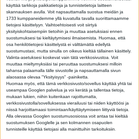
OUDOT UUTISET
3 vuotta sitten
käyttää tarkkoja paikkatietoja ja tunnistetietoja laitteen
Mies ampui unissaan itseään jalkaan – näki
unta, että joku murtautui hänen kotiinsa
skannauksen avulla. Voit napsauttamalla suostua meidän ja
1733 kumppaneidemme yllä kuvatulla tavalla suorittamaamme
tietojesi käsittelyyn. Vaihtoehtoisesti voit siirtyä
OUDOT UUTISET
3 vuotta sitten
yksityiskohtaisempiin tietoihin ja muuttaa asetuksiasi ennen
”Liian nätti ryöstettäväksi” – Aseella uhannut
suostumuksesi tai kieltäytymisesi ilmaisemista.
Huomaa, että
varas pyysi uhriaan Facebookissa treffeille
osa henkilötietojesi käsittelystä ei välttämättä edellytä
suostumustasi, mutta sinulla on oikeus kieltää tällainen käsittely.
Valinta-asetuksesi koskevat vain tätä verkkosivustoa. Voit
OUDOT UUTISET
3 vuotta sitten
muuttaa mieltymyksiäsi tai peruuttaa suostumuksesi milloin
Oudoimmat uutiset: Kissat rakastavat
laatikoita, jopa olemattomia sellaisia
tahansa palaamalla tälle sivustolle ja napsauttamalla sivun
alaosassa olevaa "Yksityisyys" -painiketta.
Huomaa myös, että tämä verkkosivusto/sovellus käyttää yhtä tai
useampaa Googlen palvelua ja voi kerätä ja tallentaa tietoja,
OUDOT UUTISET
3 vuotta sitten
Gorillaa luultiin vuosien ajan urokseksi –
mukaan lukien, niihin kuitenkaan rajoittumatta,
synnytti kaikkien yllätykseksi poikasen
verkkosivustolla/sovelluksessa vierailuusi tai niiden käyttöösi ja
niissä harjoittamaasi toimintaan/käyttäytymiseen liittyviä tietoja.
Alla olevassa Googlen suostumusosiossa voit antaa tai kieltää
suostumuksen Googlelle ja sen kolmannen osapuolen
tunnisteille käyttää tietojasi alla mainittuihin tarkoituksiin.