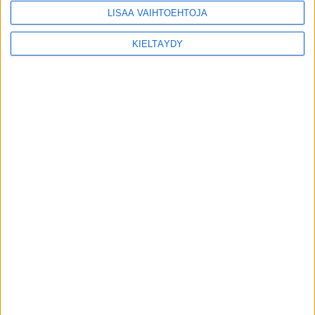
LISÄÄ VAIHTOEHTOJA
KIELTÄYDY
MIKÄ LISTAFRIIKKI?
HALUATKO MAINOSTAJAKSI LISTAFRIIKKIIN?
TIETOSUOJA JA EVÄSTEET
OTA YHTEYTTÄ