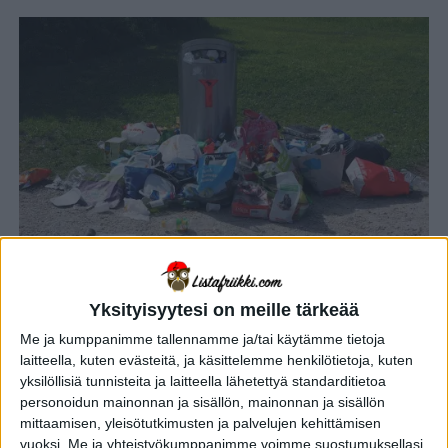
OUDOT UUTISET
3 vuotta sitten
Yksityisyytesi on meille tärkeää
Viettelevät roska-astiat: Malmön
uudet roskikset puhuvat tuhmia,
Me ja kumppanimme tallennamme ja/tai käytämme tietoja
laitteella, kuten evästeitä, ja käsittelemme henkilötietoja, kuten
jotta ihmiset lopettaisivat
yksilöllisiä tunnisteita ja laitteella lähetettyä standarditietoa
roskaamisen
personoidun mainonnan ja sisällön, mainonnan ja sisällön
mittaamisen, yleisötutkimusten ja palvelujen kehittämisen
vuoksi.
Me ja yhteistyökumppanimme voimme suostumuksellasi