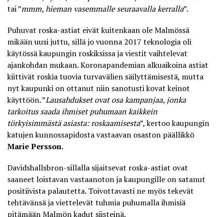
tai ”
mmm, hieman vasemmalle seuraavalla kerralla
”.
Puhuvat roska-astiat eivät kuitenkaan ole Malmössä
mikään uusi juttu, sillä jo vuonna 2017 teknologia oli
käytössä kaupungin roskiksissa ja viestit vaihtelevat
ajankohdan mukaan. Koronapandemian alkuaikoina astiat
kiittivät roskia tuovia turvavälien säilyttämisestä, mutta
nyt kaupunki on ottanut niin sanotusti kovat keinot
käyttöön. ”
Lausahdukset ovat osa kampanjaa, jonka
tarkoitus saada ihmiset puhumaan kaikkein
törkyisimmästä asiasta: roskaamisesta
”, kertoo kaupungin
katujen kunnossapidosta vastaavan osaston päällikkö
Marie Persson
.
Davidshallsbron-sillalla sijaitsevat roska-astiat ovat
saaneet loistavan vastaanoton ja kaupungille on satanut
positiivista palautetta. Toivottavasti ne myös tekevät
tehtävänsä ja viettelevät tuhmia puhumalla ihmisiä
pitämään Malmön kadut siisteinä.