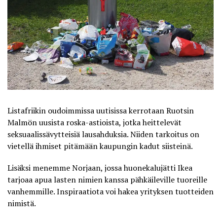
Listafriikin oudoimmissa uutisissa kerrotaan Ruotsin
Malmön uusista roska-astioista, jotka heittelevät
seksuaalissävytteisiä lausahduksia. Niiden tarkoitus on
vietellä ihmiset pitämään kaupungin kadut siisteinä.
Lisäksi menemme Norjaan, jossa huonekalujätti Ikea
tarjoaa apua lasten nimien kanssa pähkäileville tuoreille
vanhemmille. Inspiraatiota voi hakea yrityksen tuotteiden
nimistä.