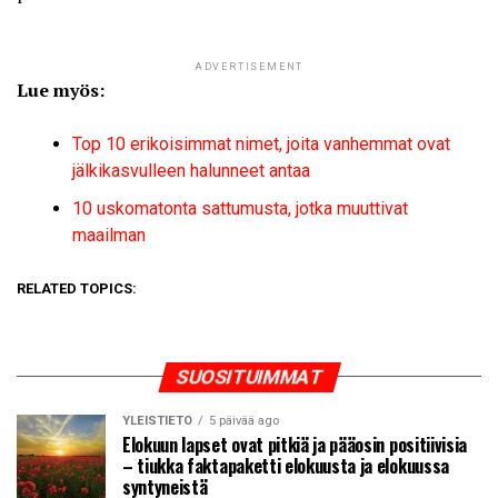
ADVERTISEMENT
Lue myös:
Top 10 erikoisimmat nimet, joita vanhemmat ovat
jälkikasvulleen halunneet antaa
10 uskomatonta sattumusta, jotka muuttivat
maailman
RELATED TOPICS:
SUOSITUIMMAT
YLEISTIETO
5 päivää ago
Elokuun lapset ovat pitkiä ja pääosin positiivisia
– tiukka faktapaketti elokuusta ja elokuussa
syntyneistä