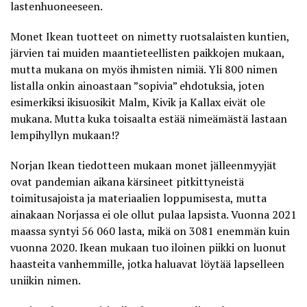
lastenhuoneeseen.
Monet Ikean tuotteet on nimetty ruotsalaisten kuntien,
järvien tai muiden maantieteellisten paikkojen mukaan,
mutta mukana on myös ihmisten nimiä. Yli 800 nimen
listalla onkin ainoastaan ”sopivia” ehdotuksia, joten
esimerkiksi ikisuosikit Malm, Kivik ja Kallax eivät ole
mukana. Mutta kuka toisaalta estää nimeämästä lastaan
lempihyllyn mukaan!?
Norjan Ikean tiedotteen mukaan monet jälleenmyyjät
ovat pandemian aikana kärsineet pitkittyneistä
toimitusajoista ja materiaalien loppumisesta, mutta
ainakaan Norjassa ei ole ollut pulaa lapsista. Vuonna 2021
maassa syntyi 56 060 lasta, mikä on 3081 enemmän kuin
vuonna 2020. Ikean mukaan tuo iloinen piikki on luonut
haasteita vanhemmille, jotka haluavat löytää lapselleen
uniikin nimen.