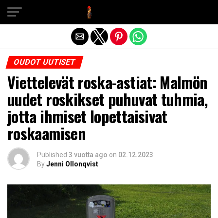
Exit mobile version
OUDOT UUTISET
Viettelevät roska-astiat: Malmön
uudet roskikset puhuvat tuhmia,
jotta ihmiset lopettaisivat
roskaamisen
Published
3 vuotta ago
on
02.12.2023
By
Jenni Ollonqvist