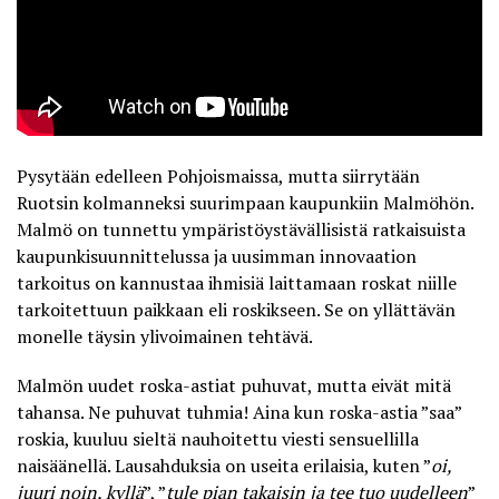
Pysytään edelleen Pohjoismaissa, mutta siirrytään
Ruotsin kolmanneksi suurimpaan kaupunkiin Malmöhön.
Malmö on tunnettu ympäristöystävällisistä ratkaisuista
kaupunkisuunnittelussa ja uusimman innovaation
tarkoitus on kannustaa ihmisiä laittamaan roskat niille
tarkoitettuun paikkaan eli roskikseen. Se on yllättävän
monelle täysin ylivoimainen tehtävä.
Malmön uudet roska-astiat puhuvat, mutta eivät mitä
tahansa. Ne
puhuvat tuhmia
! Aina kun roska-astia ”saa”
roskia, kuuluu sieltä nauhoitettu viesti sensuellilla
naisäänellä. Lausahduksia on useita erilaisia, kuten ”
oi,
juuri noin, kyllä
”, ”
tule pian takaisin ja tee tuo uudelleen
”