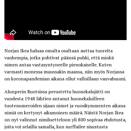
Norjan Ikea haluaa omalta osaltaan auttaa tuoreita
vanhempia, jotka pohtivat päänsä puhki, että minkä
nimen antaa vastasyntyneelle pienokaiselle. Kuten
varmasti monessa muussakin maassa, niin myös Norjassa
on koronapandemian aikana ollut valloillaan vauvabuumi.
Alunperin Ruotsissa perustettu huonekalujätti on
vuodesta 1948 lähtien antanut huonekaluilleen
tuotenumeroiden sijaan nimet ja vuosikymmenten aikana
nimiä on kertynyt aikamoinen määrä. Näistä Norjan Ikea
on nyt valinnut
nimiluetteloon yli 800 sopivaa ehdotusta
,
joita voi selailla samalla, kun surffailee sisustusta