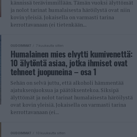
kännissä terävimmillään. Tämän vuoksi älyttömät
ja nolot tarinat humalaisesta häröilystä ovat niin
kovin yleisiä. Jokaisella on varmasti tarina
kerrottavanaan (ei tietenkään...
OUDOIMMAT
7 kuukautta sitten
Humalainen mies elvytti kumivenettä:
10 älytöntä asiaa, jotka ihmiset ovat
tehneet juopuneina – osa 1
Sehän on selvä juttu, että alkoholi hämmentää
ajatuksenjuoksua ja päätöksentekoa. Siksipä
älyttömät ja nolot tarinat humalaisesta häröilystä
ovat kovin yleisiä. Jokaisella on varmasti tarina
kerrottavanaan (ei...
OUDOIMMAT
10 kuukautta sitten