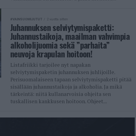
#VAINSUOMIJUTUT
2 vuotta sitten
Juhannuksen selviytymispaketti:
Juhannustaikoja, maailman vahvimpia
alkoholijuomia sekä ”parhaita”
neuvoja krapulan hoitoon!
Listafriikki tarjoilee nyt napakan
selviytymispaketin juhannuksen juhlijoille.
Perisuomalaiseen tapaan selviytymispaketti pitää
sisällään juhannustaikoja ja alkoholia. Ja mikä
tärkeintä: niitä kullanarvoisia ohjeita sen
tuskallisen kankkusen hoitoon. Ohjeet...