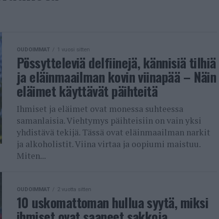
OUDOIMMAT
1 vuosi sitten
Pössytteleviä delfiinejä, kännisiä tilhiä
ja eläinmaailman kovin viinapää – Näin
eläimet käyttävät päihteitä
Ihmiset ja eläimet ovat monessa suhteessa
samanlaisia. Viehtymys päihteisiin on vain yksi
yhdistävä tekijä. Tässä ovat eläinmaailman narkit
ja alkoholistit. Viina virtaa ja oopiumi maistuu.
Miten...
OUDOIMMAT
2 vuotta sitten
10 uskomattoman hullua syytä, miksi
ihmiset ovat saaneet sakkoja