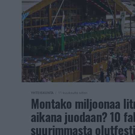
YHTEISKUNTA
11 kuukautta sitten
Montako miljoonaa lit
aikana juodaan? 10 f
suurimmasta olutfesti