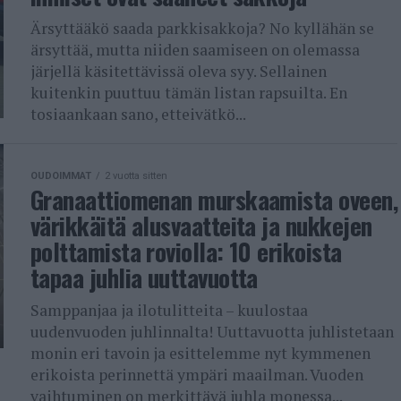
Ärsyttääkö saada parkkisakkoja? No kyllähän se
ärsyttää, mutta niiden saamiseen on olemassa
järjellä käsitettävissä oleva syy. Sellainen
kuitenkin puuttuu tämän listan rapsuilta. En
tosiaankaan sano, etteivätkö...
OUDOIMMAT
2 vuotta sitten
Granaattiomenan murskaamista oveen,
värikkäitä alusvaatteita ja nukkejen
polttamista roviolla: 10 erikoista
tapaa juhlia uuttavuotta
Samppanjaa ja ilotulitteita – kuulostaa
uudenvuoden juhlinnalta! Uuttavuotta juhlistetaan
monin eri tavoin ja esittelemme nyt kymmenen
erikoista perinnettä ympäri maailman. Vuoden
vaihtuminen on merkittävä juhla monessa...