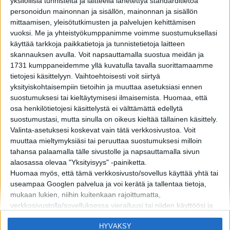
yksilöllisiä tunnisteita ja laitteella lähetettyä standarditietoa
personoidun mainonnan ja sisällön, mainonnan ja sisällön
mittaamisen, yleisötutkimusten ja palvelujen kehittämisen
vuoksi.
Me ja yhteistyökumppanimme voimme suostumuksellasi
käyttää tarkkoja paikkatietoja ja tunnistetietoja laitteen
skannauksen avulla. Voit napsauttamalla suostua meidän ja
1731 kumppaneidemme yllä kuvatulla tavalla suorittamaamme
tietojesi käsittelyyn. Vaihtoehtoisesti voit siirtyä
yksityiskohtaisempiin tietoihin ja muuttaa asetuksiasi ennen
suostumuksesi tai kieltäytymisesi ilmaisemista.
Huomaa, että
osa henkilötietojesi käsittelystä ei välttämättä edellytä
suostumustasi, mutta sinulla on oikeus kieltää tällainen käsittely.
Valinta-asetuksesi koskevat vain tätä verkkosivustoa. Voit
muuttaa mieltymyksiäsi tai peruuttaa suostumuksesi milloin
tahansa palaamalla tälle sivustolle ja napsauttamalla sivun
alaosassa olevaa "Yksityisyys" -painiketta.
Huomaa myös, että tämä verkkosivusto/sovellus käyttää yhtä tai
useampaa Googlen palvelua ja voi kerätä ja tallentaa tietoja,
mukaan lukien, niihin kuitenkaan rajoittumatta,
verkkosivustolla/sovelluksessa vierailuusi tai niiden käyttöösi ja
niissä harjoittamaasi toimintaan/käyttäytymiseen liittyviä tietoja.
MIKÄ LISTAFRIIKKI?
HALUATKO MAINOSTAJAKSI LISTAFRIIKKIIN?
HYVÄKSY
Alla olevassa Googlen suostumusosiossa voit antaa tai kieltää