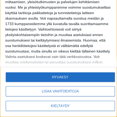
mittaamisen, yleisötutkimusten ja palvelujen kehittämisen
vuoksi.
Me ja yhteistyökumppanimme voimme suostumuksellasi
käyttää tarkkoja paikkatietoja ja tunnistetietoja laitteen
skannauksen avulla. Voit napsauttamalla suostua meidän ja
1733 kumppaneidemme yllä kuvatulla tavalla suorittamaamme
tietojesi käsittelyyn. Vaihtoehtoisesti voit siirtyä
yksityiskohtaisempiin tietoihin ja muuttaa asetuksiasi ennen
MIKÄ LISTAFRIIKKI?
HALUATKO MAINOSTAJAKSI LISTAFRIIKKIIN?
suostumuksesi tai kieltäytymisesi ilmaisemista.
Huomaa, että
osa henkilötietojesi käsittelystä ei välttämättä edellytä
TIETOSUOJA JA EVÄSTEET
OTA YHTEYTTÄ
suostumustasi, mutta sinulla on oikeus kieltää tällainen käsittely.
Valinta-asetuksesi koskevat vain tätä verkkosivustoa. Voit
muuttaa mieltymyksiäsi tai peruuttaa suostumuksesi milloin
Copyright © 2026 Listamedia
tahansa palaamalla tälle sivustolle ja napsauttamalla sivun
alaosassa olevaa "Yksityisyys" -painiketta.
HYVÄKSY
Huomaa myös, että tämä verkkosivusto/sovellus käyttää yhtä tai
useampaa Googlen palvelua ja voi kerätä ja tallentaa tietoja,
mukaan lukien, niihin kuitenkaan rajoittumatta,
LISÄÄ VAIHTOEHTOJA
verkkosivustolla/sovelluksessa vierailuusi tai niiden käyttöösi ja
niissä harjoittamaasi toimintaan/käyttäytymiseen liittyviä tietoja.
KIELTÄYDY
Alla olevassa Googlen suostumusosiossa voit antaa tai kieltää
suostumuksen Googlelle ja sen kolmannen osapuolen
tunnisteille käyttää tietojasi alla mainittuihin tarkoituksiin.