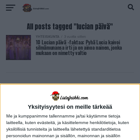
All posts tagged "lucian päivä"
YHTEISKUNTA
3 vuotta sitten
10 Lucian päivä -faktaa: Pyhä Lucia kaivoi
silmämunansa irti ja on ainoa nainen, jonka
mukaan on nimetty valtio
Yksityisyytesi on meille tärkeää
Me ja kumppanimme tallennamme ja/tai käytämme tietoja
laitteella, kuten evästeitä, ja käsittelemme henkilötietoja, kuten
yksilöllisiä tunnisteita ja laitteella lähetettyä standarditietoa
personoidun mainonnan ja sisällön, mainonnan ja sisällön