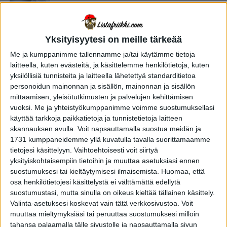
Yksityisyytesi on meille tärkeää
Me ja kumppanimme tallennamme ja/tai käytämme tietoja
laitteella, kuten evästeitä, ja käsittelemme henkilötietoja, kuten
yksilöllisiä tunnisteita ja laitteella lähetettyä standarditietoa
personoidun mainonnan ja sisällön, mainonnan ja sisällön
mittaamisen, yleisötutkimusten ja palvelujen kehittämisen
vuoksi.
Me ja yhteistyökumppanimme voimme suostumuksellasi
käyttää tarkkoja paikkatietoja ja tunnistetietoja laitteen
skannauksen avulla. Voit napsauttamalla suostua meidän ja
1731 kumppaneidemme yllä kuvatulla tavalla suorittamaamme
tietojesi käsittelyyn. Vaihtoehtoisesti voit siirtyä
yksityiskohtaisempiin tietoihin ja muuttaa asetuksiasi ennen
suostumuksesi tai kieltäytymisesi ilmaisemista.
Huomaa, että
YLEISTIETO
3 vuotta sitten
Lukijoiden kysymyksiä: Voiko lunta
osa henkilötietojesi käsittelystä ei välttämättä edellytä
suostumustasi, mutta sinulla on oikeus kieltää tällainen käsittely.
sataa pilvettömältä taivaalta?
Valinta-asetuksesi koskevat vain tätä verkkosivustoa. Voit
muuttaa mieltymyksiäsi tai peruuttaa suostumuksesi milloin
tahansa palaamalla tälle sivustolle ja napsauttamalla sivun
YHTEISKUNTA
5 vuotta sitten