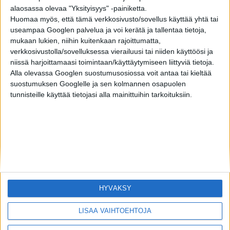
Top 10 historian pahimmat lumimyrskyt
alaosassa olevaa "Yksityisyys" -painiketta.
Huomaa myös, että tämä verkkosivusto/sovellus käyttää yhtä tai
useampaa Googlen palvelua ja voi kerätä ja tallentaa tietoja,
mukaan lukien, niihin kuitenkaan rajoittumatta,
verkkosivustolla/sovelluksessa vierailuusi tai niiden käyttöösi ja
niissä harjoittamaasi toimintaan/käyttäytymiseen liittyviä tietoja.
Alla olevassa Googlen suostumusosiossa voit antaa tai kieltää
suostumuksen Googlelle ja sen kolmannen osapuolen
tunnisteille käyttää tietojasi alla mainittuihin tarkoituksiin.
HYVÄKSY
LISÄÄ VAIHTOEHTOJA