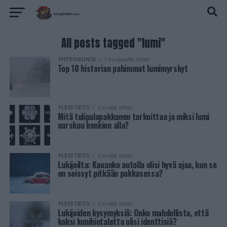
All posts tagged "lumi"
YHTEISKUNTA
7 kuukautta sitten
Top 10 historian pahimmat lumimyrskyt
YLEISTIETO
2 vuotta sitten
Mitä tulipalopakkanen tarkoittaa ja miksi lumi
narskuu kenkien alla?
YLEISTIETO
2 vuotta sitten
Lukijoilta: Kauanko autolla olisi hyvä ajaa, kun se
on seissyt pitkään pakkasessa?
YLEISTIETO
2 vuotta sitten
Lukijoiden kysymyksiä: Onko mahdollista, että
kaksi lumihiutaletta olisi identtisiä?