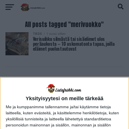
All posts tagged "merivuokko"
TIEDE
1 vuosi sitten
Verisuihku silmästä tai sisäelimet ulos
peräaukosta – 10 uskomatonta tapaa, joilla
eläimet puolustautuvat
Yksityisyytesi on meille tärkeää
Me ja kumppanimme tallennamme ja/tai käytämme tietoja
laitteella, kuten evästeitä, ja käsittelemme henkilötietoja, kuten
yksilöllisiä tunnisteita ja laitteella lähetettyä standarditietoa
personoidun mainonnan ja sisällön, mainonnan ja sisällön