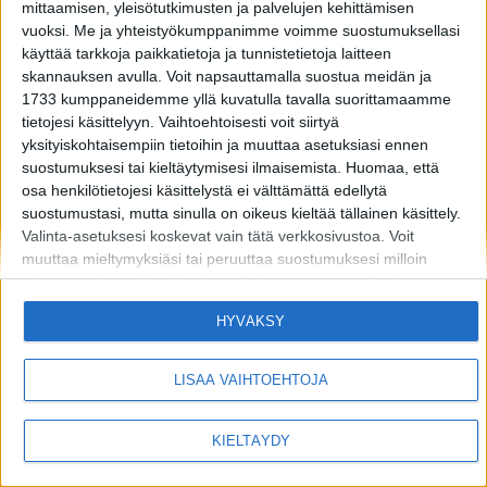
mittaamisen, yleisötutkimusten ja palvelujen kehittämisen
vuoksi.
Me ja yhteistyökumppanimme voimme suostumuksellasi
käyttää tarkkoja paikkatietoja ja tunnistetietoja laitteen
skannauksen avulla. Voit napsauttamalla suostua meidän ja
1733 kumppaneidemme yllä kuvatulla tavalla suorittamaamme
tietojesi käsittelyyn. Vaihtoehtoisesti voit siirtyä
yksityiskohtaisempiin tietoihin ja muuttaa asetuksiasi ennen
MIKÄ LISTAFRIIKKI?
HALUATKO MAINOSTAJAKSI LISTAFRIIKKIIN?
suostumuksesi tai kieltäytymisesi ilmaisemista.
Huomaa, että
osa henkilötietojesi käsittelystä ei välttämättä edellytä
TIETOSUOJA JA EVÄSTEET
OTA YHTEYTTÄ
suostumustasi, mutta sinulla on oikeus kieltää tällainen käsittely.
Valinta-asetuksesi koskevat vain tätä verkkosivustoa. Voit
muuttaa mieltymyksiäsi tai peruuttaa suostumuksesi milloin
Copyright © 2026 Listamedia
tahansa palaamalla tälle sivustolle ja napsauttamalla sivun
alaosassa olevaa "Yksityisyys" -painiketta.
HYVÄKSY
Huomaa myös, että tämä verkkosivusto/sovellus käyttää yhtä tai
useampaa Googlen palvelua ja voi kerätä ja tallentaa tietoja,
mukaan lukien, niihin kuitenkaan rajoittumatta,
LISÄÄ VAIHTOEHTOJA
verkkosivustolla/sovelluksessa vierailuusi tai niiden käyttöösi ja
niissä harjoittamaasi toimintaan/käyttäytymiseen liittyviä tietoja.
KIELTÄYDY
Alla olevassa Googlen suostumusosiossa voit antaa tai kieltää
suostumuksen Googlelle ja sen kolmannen osapuolen
tunnisteille käyttää tietojasi alla mainittuihin tarkoituksiin.