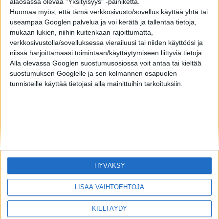
alaosassa olevaa "Yksityisyys" -painiketta.
Huomaa myös, että tämä verkkosivusto/sovellus käyttää yhtä tai
useampaa Googlen palvelua ja voi kerätä ja tallentaa tietoja,
mukaan lukien, niihin kuitenkaan rajoittumatta,
verkkosivustolla/sovelluksessa vierailuusi tai niiden käyttöösi ja
niissä harjoittamaasi toimintaan/käyttäytymiseen liittyviä tietoja.
Alla olevassa Googlen suostumusosiossa voit antaa tai kieltää
suostumuksen Googlelle ja sen kolmannen osapuolen
tunnisteille käyttää tietojasi alla mainittuihin tarkoituksiin.
HYVÄKSY
LISÄÄ VAIHTOEHTOJA
KIELTÄYDY
MIKÄ LISTAFRIIKKI?
HALUATKO MAINOSTAJAKSI LISTAFRIIKKIIN?