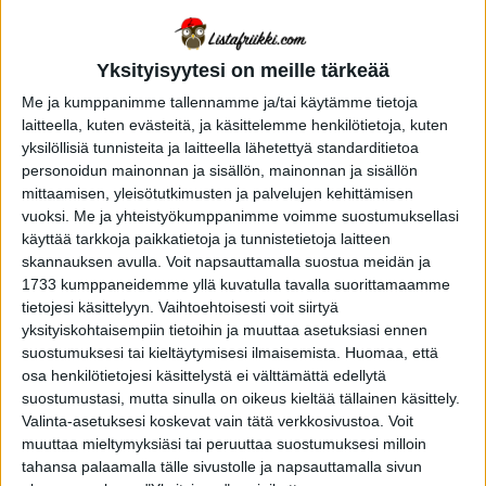
tullattavaa
Yksityisyytesi on meille tärkeää
Me ja kumppanimme tallennamme ja/tai käytämme tietoja
laitteella, kuten evästeitä, ja käsittelemme henkilötietoja, kuten
yksilöllisiä tunnisteita ja laitteella lähetettyä standarditietoa
personoidun mainonnan ja sisällön, mainonnan ja sisällön
mittaamisen, yleisötutkimusten ja palvelujen kehittämisen
vuoksi.
Me ja yhteistyökumppanimme voimme suostumuksellasi
käyttää tarkkoja paikkatietoja ja tunnistetietoja laitteen
skannauksen avulla. Voit napsauttamalla suostua meidän ja
1733 kumppaneidemme yllä kuvatulla tavalla suorittamaamme
tietojesi käsittelyyn. Vaihtoehtoisesti voit siirtyä
yksityiskohtaisempiin tietoihin ja muuttaa asetuksiasi ennen
suostumuksesi tai kieltäytymisesi ilmaisemista.
Huomaa, että
osa henkilötietojesi käsittelystä ei välttämättä edellytä
YHTEISKUNTA
5 vuotta sitten
Hauskoja faktoja astronautin
suostumustasi, mutta sinulla on oikeus kieltää tällainen käsittely.
elämästä: Näin avaruudessa
Valinta-asetuksesi koskevat vain tätä verkkosivustoa. Voit
muuttaa mieltymyksiäsi tai peruuttaa suostumuksesi milloin
oksennetaan, pestään hampaat ja
tahansa palaamalla tälle sivustolle ja napsauttamalla sivun
käydään vessassa