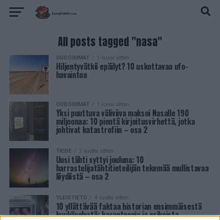
All posts tagged "nasa"
OUDOIMMAT
1 vuosi sitten
Hiljentyvätkö epäilyt? 10 uskottavaa ufo-
havaintoa
OUDOIMMAT
1 vuosi sitten
Yksi puuttuva väliviiva maksoi Nasalle 190
miljoonaa: 10 pientä kirjoitusvirhettä, jotka
johtivat katastrofiin – osa 2
TIEDE
2 vuotta sitten
Uusi tähti syttyi jouluna: 10
harrastelijatähtitieteilijän tekemää mullistavaa
löydöstä – osa 2
YLEISTIETO
4 vuotta sitten
10 yllättävää faktaa historian ensimmäisestä
kuukävelystä: karanteenia ja erikoista