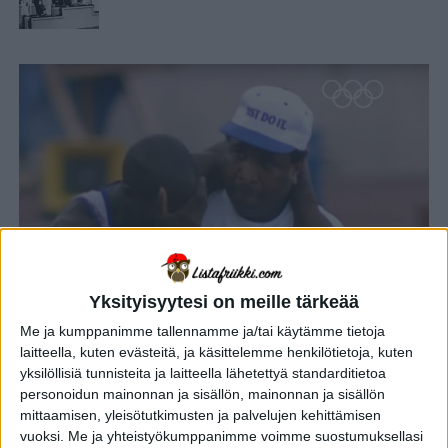
Yksityisyytesi on meille tärkeää
Me ja kumppanimme tallennamme ja/tai käytämme tietoja
YHTEISKUNTA
7 kuukautta sitten
laitteella, kuten evästeitä, ja käsittelemme henkilötietoja, kuten
10 kultamitalin arvoista koskettavaa
yksilöllisiä tunnisteita ja laitteella lähetettyä standarditietoa
tarinaa menneistä olympialaisista –
personoidun mainonnan ja sisällön, mainonnan ja sisällön
osa 1
mittaamisen, yleisötutkimusten ja palvelujen kehittämisen
vuoksi.
Me ja yhteistyökumppanimme voimme suostumuksellasi