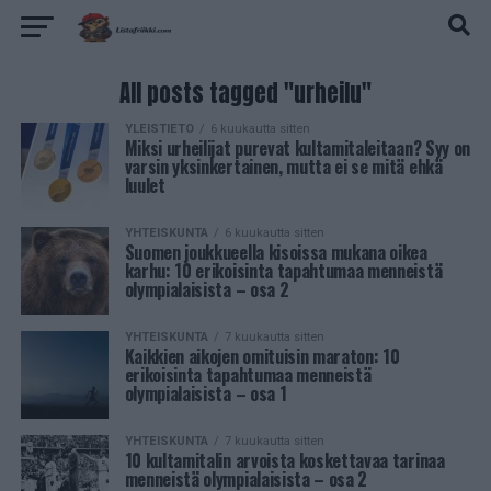
All posts tagged "urheilu"
YLEISTIETO
6 kuukautta sitten
Miksi urheilijat purevat kultamitaleitaan? Syy on
varsin yksinkertainen, mutta ei se mitä ehkä
luulet
YHTEISKUNTA
6 kuukautta sitten
Suomen joukkueella kisoissa mukana oikea
karhu: 10 erikoisinta tapahtumaa menneistä
olympialaisista – osa 2
YHTEISKUNTA
7 kuukautta sitten
Kaikkien aikojen omituisin maraton: 10
erikoisinta tapahtumaa menneistä
olympialaisista – osa 1
YHTEISKUNTA
7 kuukautta sitten
10 kultamitalin arvoista koskettavaa tarinaa
menneistä olympialaisista – osa 2