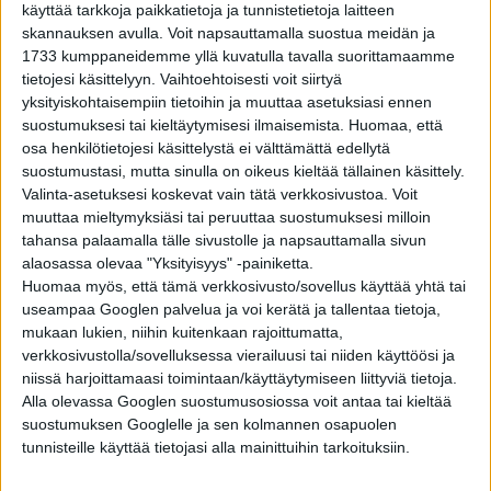
käyttää tarkkoja paikkatietoja ja tunnistetietoja laitteen
YHTEISKUNTA
7 kuukautta sitten
skannauksen avulla. Voit napsauttamalla suostua meidän ja
Suomalaiset lääkärit ovat muuta väestöä
1733 kumppaneidemme yllä kuvatulla tavalla suorittamaamme
todennäköisemmin alkuvuodesta syntyneitä –
tietojesi käsittelyyn. Vaihtoehtoisesti voit siirtyä
Faktoja tammikuusta ja tammikuussa
syntyneistä
yksityiskohtaisempiin tietoihin ja muuttaa asetuksiasi ennen
suostumuksesi tai kieltäytymisesi ilmaisemista.
Huomaa, että
YLEISTIETO
8 kuukautta sitten
osa henkilötietojesi käsittelystä ei välttämättä edellytä
Ylävitonen: Miten ja milloin maailman tunnetuin
tuuletus on keksitty?
suostumustasi, mutta sinulla on oikeus kieltää tällainen käsittely.
Valinta-asetuksesi koskevat vain tätä verkkosivustoa. Voit
muuttaa mieltymyksiäsi tai peruuttaa suostumuksesi milloin
tahansa palaamalla tälle sivustolle ja napsauttamalla sivun
ELÄMÄNTAPA
11 kuukautta sitten
Miten tarkkaa yleisurheilun heittolajien mittaus
alaosassa olevaa "Yksityisyys" -painiketta.
on? Tulos riippuu sekä tarkasta laserista että
Huomaa myös, että tämä verkkosivusto/sovellus käyttää yhtä tai
erehtyväisestä ihmissilmästä
useampaa Googlen palvelua ja voi kerätä ja tallentaa tietoja,
mukaan lukien, niihin kuitenkaan rajoittumatta,
YLEISTÄ
11 kuukautta sitten
verkkosivustolla/sovelluksessa vierailuusi tai niiden käyttöösi ja
Mitä 15 minuuttia liikuntaa päivässä tekee
aivoille ja keholle?
niissä harjoittamaasi toimintaan/käyttäytymiseen liittyviä tietoja.
Alla olevassa Googlen suostumusosiossa voit antaa tai kieltää
suostumuksen Googlelle ja sen kolmannen osapuolen
tunnisteille käyttää tietojasi alla mainittuihin tarkoituksiin.