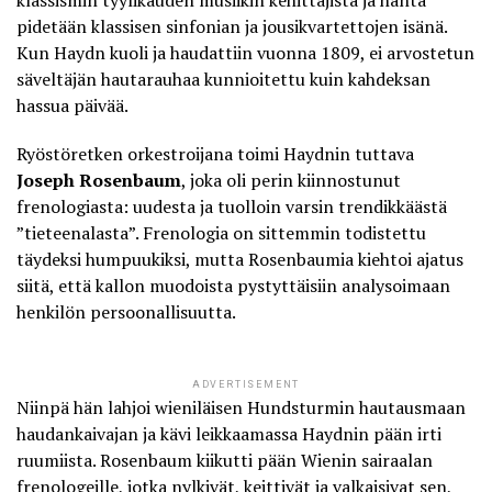
pidetään klassisen sinfonian ja jousikvartettojen isänä.
Kun Haydn kuoli ja haudattiin vuonna 1809, ei arvostetun
säveltäjän hautarauhaa kunnioitettu kuin kahdeksan
hassua päivää.
Ryöstöretken orkestroijana toimi Haydnin tuttava
Joseph Rosenbaum
, joka oli perin kiinnostunut
frenologiasta: uudesta ja tuolloin varsin trendikkäästä
”tieteenalasta”. Frenologia on sittemmin todistettu
täydeksi humpuukiksi, mutta Rosenbaumia kiehtoi ajatus
siitä, että kallon muodoista pystyttäisiin analysoimaan
henkilön persoonallisuutta.
ADVERTISEMENT
Niinpä hän lahjoi wieniläisen Hundsturmin hautausmaan
haudankaivajan ja kävi leikkaamassa Haydnin pään irti
ruumiista. Rosenbaum kiikutti pään Wienin sairaalan
frenologeille, jotka nylkivät, keittivät ja valkaisivat sen,