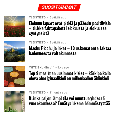
SUOSITUIMMAT
YLEISTIETO
5 päivää ago
Elokuun lapset ovat pitkiä ja pääosin positiivisia
– tiukka faktapaketti elokuusta ja elokuussa
syntyneistä
YLEISTIETO
2 päivää ago
Machu Picchu ja inkat – 10 uskomatonta faktaa
kadonneesta valtakunnasta
YHTEISKUNTA
1 viikko ago
Top 9 maailman uusimmat kielet – kärkipaikalla
oleva aboriginaalikieli on milleniaalien äidinkieli
YLEISTIETO
11 tuntia ago
Kuinka paljon lämpötila voi muuttua yhdessä
vuorokaudessa? Ennätyslukema hämmästyttää