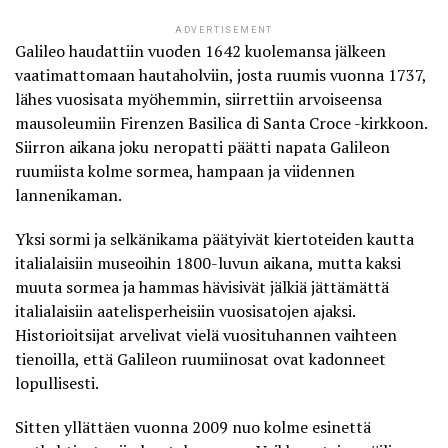
ADVERTISEMENT
Galileo haudattiin vuoden 1642 kuolemansa jälkeen
vaatimattomaan hautaholviin, josta ruumis vuonna 1737,
lähes vuosisata myöhemmin, siirrettiin arvoiseensa
mausoleumiin Firenzen Basilica di Santa Croce -kirkkoon.
Siirron aikana joku neropatti päätti napata Galileon
ruumiista kolme sormea, hampaan ja viidennen
lannenikaman.
Yksi sormi ja selkänikama päätyivät kiertoteiden kautta
italialaisiin museoihin 1800-luvun aikana, mutta kaksi
muuta sormea ja hammas hävisivät jälkiä jättämättä
italialaisiin aatelisperheisiin vuosisatojen ajaksi.
Historioitsijat arvelivat vielä vuosituhannen vaihteen
tienoilla, että Galileon ruumiinosat ovat kadonneet
lopullisesti.
Sitten yllättäen vuonna 2009 nuo kolme esinettä