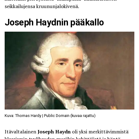
seikkailujensa kruununjalokivenä.
Joseph Haydnin pääkallo
Kuva: Thomas Hardy | Public Domain (kuvaa rajattu)
Itävaltalainen
Joseph Haydn
oli yksi merkittävimmistä
klassismin tyylikauden musiikin kehittäjistä ja häntä