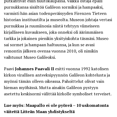
putkahtivat esiin huutokaupassa. Vaikka ostaja epäili
purnukkansa sisältöä
Galileon sormiksi ja hampaaksi
,
varmisti hän asian todenperäisyyden Firenzen Tieteen
historian instituutilta ja museolta. Museon johtaja vertasi
purnukkaa ja ruumiinosia niistä tehtyyn viimeiseen
kirjalliseen kuvaukseen, joka onneksi oli äärimmäisen
tarkka ja jokainen pienikin yksityiskohta täsmäsi. Museo
sai sormet ja hampaan haltuunsa, ja kun se avasi
remontin jälkeen ovensa vuonna 2010, oli nimikin
vaihtunut Museo Galileoksi.
Paavi
Johannes Paavali II
esitti vuonna 1992 katolisen
kirkon virallisen anteeksipyynnön Galileon kohtelusta ja
myönsi tämän olleen oikeassa. Pahoittelut olivat vain
hieman myöhässä. Mutta ainakin Galileon pystyyn
asetettu keskisormi välittää kirkolle symboliset terveiset.
Lue myös: Maapallo ei ole pyöreä – 10 uskomatonta
väitettä Litteän Maan yhdistykseltä