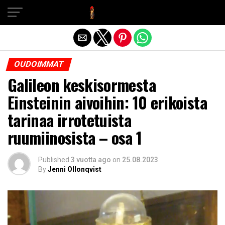
Exit mobile version
OUDOIMMAT
Galileon keskisormesta
Einsteinin aivoihin: 10 erikoista
tarinaa irrotetuista
ruumiinosista – osa 1
Published
3 vuotta ago
on
25.08.2023
By
Jenni Ollonqvist