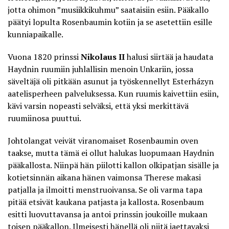
jotta ohimon ”musiikkikuhmu” saataisiin esiin. Pääkallo
päätyi lopulta Rosenbaumin kotiin ja se asetettiin esille
kunniapaikalle.
Vuona 1820 prinssi
Nikolaus II
halusi siirtää ja haudata
Haydnin ruumiin juhlallisin menoin Unkariin, jossa
säveltäjä oli pitkään asunut ja työskennellyt Esterházyn
aatelisperheen palveluksessa. Kun ruumis kaivettiin esiin,
kävi varsin nopeasti selväksi, että
yksi merkittävä
ruumiinosa puuttui
.
Johtolangat veivät viranomaiset Rosenbaumin oven
taakse, mutta tämä ei ollut halukas luopumaan Haydnin
pääkallosta. Niinpä hän piilotti kallon olkipatjan sisälle ja
kotietsinnän aikana hänen vaimonsa Therese makasi
patjalla ja ilmoitti menstruoivansa. Se oli varma tapa
pitää etsivät kaukana patjasta ja kallosta. Rosenbaum
esitti luovuttavansa ja antoi prinssin joukoille mukaan
toisen pääkallon. Ilmeisesti hänellä oli niitä jaettavaksi