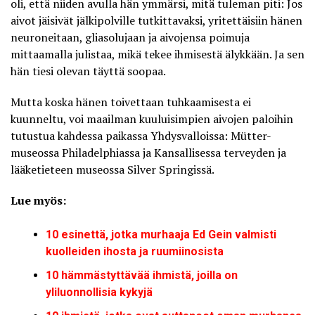
oli, että niiden avulla hän ymmärsi, mitä tuleman piti: Jos
aivot jäisivät jälkipolville tutkittavaksi, yritettäisiin hänen
neuroneitaan, gliasolujaan ja aivojensa poimuja
mittaamalla julistaa, mikä tekee ihmisestä älykkään. Ja sen
hän tiesi olevan täyttä soopaa.
Mutta koska hänen toivettaan tuhkaamisesta ei
kuunneltu, voi maailman kuuluisimpien aivojen paloihin
tutustua kahdessa paikassa Yhdysvalloissa: Mütter-
museossa Philadelphiassa ja Kansallisessa terveyden ja
lääketieteen museossa Silver Springissä.
Lue myös:
10 esinettä, jotka murhaaja Ed Gein valmisti
kuolleiden ihosta ja ruumiinosista
10 hämmästyttävää ihmistä, joilla on
yliluonnollisia kykyjä