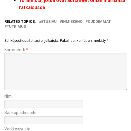
10 ihmistä, jotka ovat auttaneet oman murhansa
ratkaisussa
RELATED TOPICS:
ETUSIVU
IHMISKEHO
OUDOIMMAT
TUTKIMUS
Sähköpostiosoitettasi ei julkaista.
Pakolliset kentät on merkitty
*
Kommentti
*
Nimi
Sähköpostiosoite
Verkkosivusto