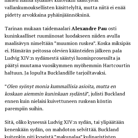
hänen isänsä sydämet kuitenkin säästyivät
vallankumouksellisten käsittelyltä, mutta niitä ei enää
pidetty arvokkaina pyhäinjäännöksinä.
Tarinan mukaan taidemaalari
Alexandre Pau
osti
kuninkaalliset ruumiinosat luodakseen niiden avulla
maalisävyn nimeltään ”muumion ruskea”. Koska miksipäs
ei. Hämärän peitossa olevien käänteiden jälkeen pala
Ludvig XIV:n sydämestä säästyi luomisprosessilta ja
päätyi muutama vuosikymmen myöhemmin Hartcourtin
haltuun. Ja lopulta Bucklandille tarjoiltavaksi.
”
Olen syönyt monia kummallisia asioita, mutta en
koskaan aiemmin kuninkaan sydäntä
”, julisti Buckland
ennen kuin nielaisi kuivettuneen ruskean köntin
parempiin suihin.
Sitä, oliko kyseessä Ludvig XIV:n sydän, tai ylipäätään
kenenkään sydän, on mahdoton selvittää. Buckland
kuitenkin piti kyseistä ”makupalaa” kulinarististen