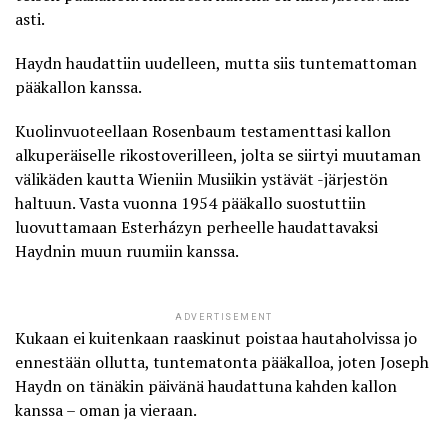
asti.
Haydn haudattiin uudelleen, mutta siis tuntemattoman
pääkallon kanssa.
Kuolinvuoteellaan Rosenbaum testamenttasi kallon
alkuperäiselle rikostoverilleen, jolta se siirtyi muutaman
välikäden kautta Wieniin Musiikin ystävät -järjestön
haltuun. Vasta vuonna 1954 pääkallo suostuttiin
luovuttamaan Esterházyn perheelle haudattavaksi
Haydnin muun ruumiin kanssa.
ADVERTISEMENT
Kukaan ei kuitenkaan raaskinut poistaa hautaholvissa jo
ennestään ollutta, tuntematonta pääkalloa, joten Joseph
Haydn on tänäkin päivänä
haudattuna kahden kallon
kanssa
– oman ja vieraan.