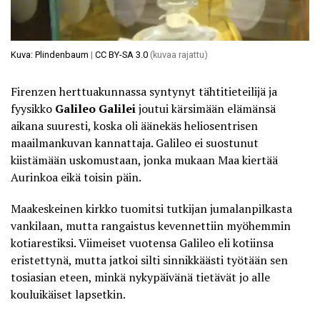
Kuva: Plindenbaum
|
CC BY-SA 3.0
(kuvaa rajattu)
Firenzen herttuakunnassa syntynyt tähtitieteilijä ja
fyysikko
Galileo Galilei
joutui kärsimään elämänsä
aikana suuresti, koska oli äänekäs heliosentrisen
maailmankuvan kannattaja. Galileo ei suostunut
kiistämään uskomustaan, jonka mukaan Maa kiertää
Aurinkoa eikä toisin päin.
Maakeskeinen kirkko tuomitsi tutkijan jumalanpilkasta
vankilaan, mutta rangaistus kevennettiin myöhemmin
kotiarestiksi. Viimeiset vuotensa Galileo eli kotiinsa
eristettynä, mutta jatkoi silti sinnikkäästi työtään sen
tosiasian eteen, minkä nykypäivänä tietävät jo alle
kouluikäiset lapsetkin.