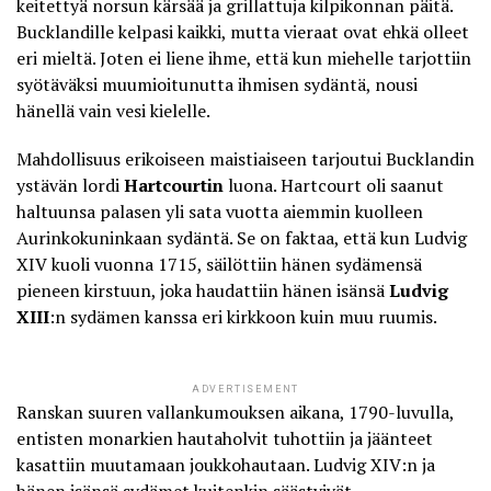
keitettyä norsun kärsää ja grillattuja kilpikonnan päitä.
Bucklandille kelpasi kaikki
, mutta vieraat ovat ehkä olleet
eri mieltä. Joten ei liene ihme, että kun miehelle tarjottiin
syötäväksi muumioitunutta ihmisen sydäntä, nousi
hänellä vain vesi kielelle.
Mahdollisuus erikoiseen maistiaiseen tarjoutui Bucklandin
ystävän lordi
Hartcourtin
luona. Hartcourt oli saanut
haltuunsa palasen yli sata vuotta aiemmin kuolleen
Aurinkokuninkaan sydäntä. Se on faktaa, että kun Ludvig
XIV kuoli vuonna 1715, säilöttiin hänen sydämensä
pieneen kirstuun, joka haudattiin hänen isänsä
Ludvig
XIII
:n sydämen kanssa eri kirkkoon kuin muu ruumis.
ADVERTISEMENT
Ranskan suuren vallankumouksen aikana, 1790-luvulla,
entisten monarkien hautaholvit tuhottiin ja jäänteet
kasattiin muutamaan joukkohautaan. Ludvig XIV:n ja