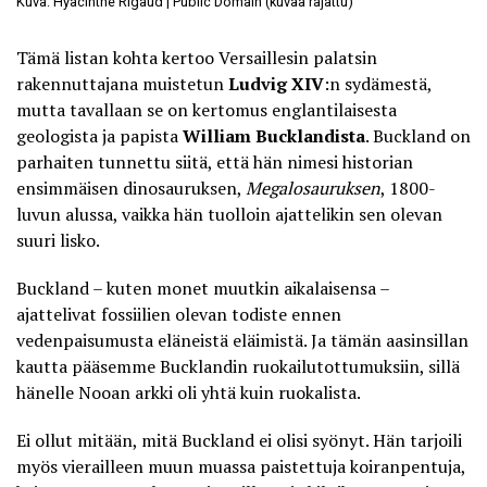
Kuva: Hyacinthe Rigaud | Public Domain (kuvaa rajattu)
Tämä listan kohta kertoo Versaillesin palatsin
rakennuttajana muistetun
Ludvig XIV
:n sydämestä,
mutta tavallaan se on kertomus englantilaisesta
geologista ja papista
William Bucklandista
. Buckland on
parhaiten tunnettu siitä, että hän nimesi historian
ensimmäisen dinosauruksen,
Megalosauruksen
, 1800-
luvun alussa, vaikka hän tuolloin ajattelikin sen olevan
suuri lisko.
Buckland – kuten monet muutkin aikalaisensa –
ajattelivat fossiilien olevan todiste ennen
vedenpaisumusta eläneistä eläimistä. Ja tämän aasinsillan
kautta pääsemme Bucklandin ruokailutottumuksiin, sillä
hänelle Nooan arkki oli yhtä kuin ruokalista.
Ei ollut mitään, mitä Buckland ei olisi syönyt. Hän tarjoili
myös vierailleen muun muassa paistettuja koiranpentuja,