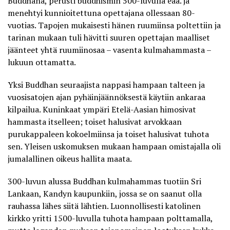
Buddhana, perusti buddhismin 500-luvulla eaa. ja
menehtyi kunnioitettuna opettajana ollessaan 80-
vuotias. Tapojen mukaisesti hänen ruumiinsa poltettiin ja
tarinan mukaan tuli hävitti suuren opettajan maalliset
jäänteet yhtä ruumiinosaa – vasenta kulmahammasta –
lukuun ottamatta.
Yksi Buddhan seuraajista nappasi hampaan talteen ja
vuosisatojen ajan pyhäinjäännöksestä käytiin ankaraa
kilpailua. Kuninkaat ympäri Etelä-Aasian himosivat
hammasta itselleen; toiset halusivat arvokkaan
purukappaleen kokoelmiinsa ja toiset halusivat tuhota
sen. Yleisen uskomuksen mukaan hampaan omistajalla oli
jumalallinen oikeus hallita maata.
300-luvun alussa Buddhan kulmahammas tuotiin Sri
Lankaan, Kandyn kaupunkiin, jossa se on saanut olla
rauhassa lähes siitä lähtien. Luonnollisesti katolinen
kirkko yritti 1500-luvulla tuhota hampaan polttamalla,