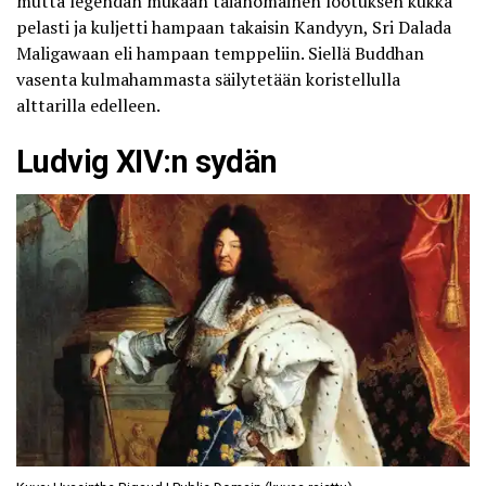
mutta legendan mukaan taianomainen lootuksen kukka
pelasti ja kuljetti hampaan takaisin Kandyyn,
Sri Dalada
Maligawaan
eli hampaan temppeliin. Siellä Buddhan
vasenta kulmahammasta säilytetään koristellulla
alttarilla edelleen.
Ludvig XIV:n sydän