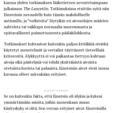
kanssa yhden tutkimuksen lääketieteen arvostetuimpaan
julkaisuun
The Lancetiin
. Tutkimuksissa etsittiin syitä niin
Einsteinin neroudelle kuin tämän
mahdolliselle
autismille
, ja ”todisteita” löytyikin eri aivosolujen määrien
suhteista tai vaikkapa normaalia suuremmasta ja
epätavallisesti poimuttuneesta päälakilohkosta.
Tutkimukset kohtasivat kuitenkin paljon kritiikkiä eivätkä
käytetyt menetelmät ja vertailut täyttäneet tieteellisiä
kriteereitä. Älykkyyttä ei voi paikantaa tiettyyn kohtaan
aivoja eikä päätelmiä voi tehdä yksittäisistä aivoista
otetuista kuvista tai palasista. Einsteinin aivot eivät isossa
kuvassa olleet mitenkään erityiset.
ADVERTISEMENT
Se on kuitenkin fakta, että Einstein oli älykäs ja kykeni
ymmärtämään asioita, joihin monenkaan muun
käsityskyky ei riitä. Sen verran erityiset aivot Einsteinilla