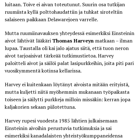
luitaan. Toive ei aivan toteutunut. Suurin osa tutkijan
ruumiista kyllä polttohaudattiin ja tuhkat siroteltiin
salaiseen paikkaan Delawarejoen varrelle.
Mutta ruumiinavauksen yhteydessä esimerkiksi
Einsteinin
aivot
lähtivät lääkäri
Thomas Harveyn
matkaan – ilman
lupaa. Taustalla oli kai jalo ajatus siitä, että tuon neron
aivot tarjoaisivat tärkeää tutkimustietoa. Harvey
paloitteli aivot ja säilöi palat lasipurkkeihin, joita piti pari
vuosikymmentä kotinsa kellarissa.
Harvey ei kuitenkaan löytänyt aivoista mitään erityistä,
mutta kuljetti niitä myöhemmin mukanaan työpaikasta
toiseen ja säilytti purkkeja milloin missäkin: kerran jopa
kaljakorien sekaan piilotettuna.
Harvey rupesi vuodesta 1985 lähtien julkaisemaan
Einsteinin aivoihin perustuvia tutkimuksia ja sai
esimerkiksi kanadalaisten yhteistyökumppaneidensa