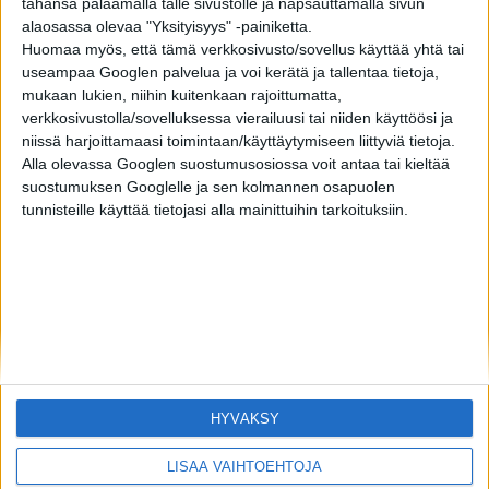
tahansa palaamalla tälle sivustolle ja napsauttamalla sivun
alaosassa olevaa "Yksityisyys" -painiketta.
YHTEISKUNTA
3 vuotta sitten
Kolme päivää ilman vessaa ja isältä sylkäisy
Huomaa myös, että tämä verkkosivusto/sovellus käyttää yhtä tai
onnentoivotuksena: 10 erikoista hääperinnettä
useampaa Googlen palvelua ja voi kerätä ja tallentaa tietoja,
maailmalta – osa 1
mukaan lukien, niihin kuitenkaan rajoittumatta,
verkkosivustolla/sovelluksessa vierailuusi tai niiden käyttöösi ja
niissä harjoittamaasi toimintaan/käyttäytymiseen liittyviä tietoja.
Alla olevassa Googlen suostumusosiossa voit antaa tai kieltää
suostumuksen Googlelle ja sen kolmannen osapuolen
tunnisteille käyttää tietojasi alla mainittuihin tarkoituksiin.
HYVÄKSY
LISÄÄ VAIHTOEHTOJA