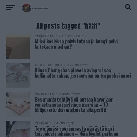
All posts tagged "häät"
YLEISTIETO
2 kuukautta sitten
Miksi kosiessa polvistutaan ja kumpi polvi
laitetaan maahan?
OUDOT UUTISET
2 vuotta sitten
Kiinan Changshan alueella aviopari saa
hallinnolta rahaa, jos morsian on tarpeeksi nuori
YLEISTIETO
2 vuotta sitten
Bestmanin tehtävä oli auttaa kaveriaan
varastamaan mieleinen morsian – 10
hääperinteiden omituista alkuperää
YLEISTÄ
3 vuotta sitten
Tee elämäsi suurimmasta päivästä juuri
toiveidesi mukainen – Näin löydät parhaan