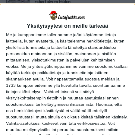
rahoituksen häihin
Yksityisyytesi on meille tärkeää
Me ja kumppanimme tallennamme ja/tai käytämme tietoja
laitteella, kuten evästeitä, ja käsittelemme henkilötietoja, kuten
yksilöllisiä tunnisteita ja laitteella lähetettyä standarditietoa
personoidun mainonnan ja sisällön, mainonnan ja sisällön
mittaamisen, yleisötutkimusten ja palvelujen kehittämisen
vuoksi.
Me ja yhteistyökumppanimme voimme suostumuksellasi
käyttää tarkkoja paikkatietoja ja tunnistetietoja laitteen
skannauksen avulla. Voit napsauttamalla suostua meidän ja
1733 kumppaneidemme yllä kuvatulla tavalla suorittamaamme
tietojesi käsittelyyn. Vaihtoehtoisesti voit siirtyä
yksityiskohtaisempiin tietoihin ja muuttaa asetuksiasi ennen
suostumuksesi tai kieltäytymisesi ilmaisemista.
Huomaa, että
YHTEISKUNTA
3 vuotta sitten
”Väärään” aikaan syntyneet
osa henkilötietojesi käsittelystä ei välttämättä edellytä
naitetaan ensin puille: 10 erikoista
suostumustasi, mutta sinulla on oikeus kieltää tällainen käsittely.
Valinta-asetuksesi koskevat vain tätä verkkosivustoa. Voit
hääperinnettä maailmalta – osa 2
muuttaa mieltymyksiäsi tai peruuttaa suostumuksesi milloin